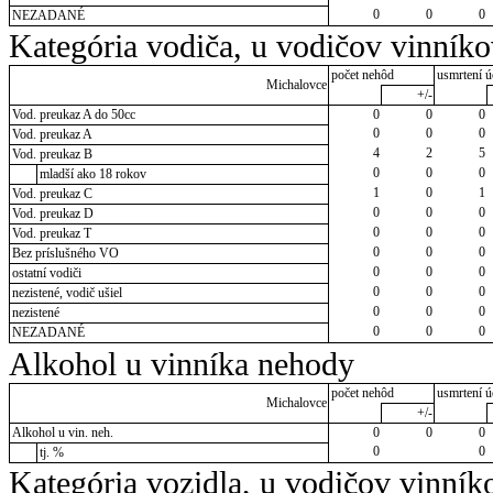
0
0
0
NEZADANÉ
Kategória vodiča, u vodičov vinník
počet nehôd
usmrtení ú
Michalovce
+/-
Vod. preukaz A do 50cc
0
0
0
0
0
0
Vod. preukaz A
4
2
5
Vod. preukaz B
0
0
0
mladší ako 18 rokov
1
0
1
Vod. preukaz C
0
0
0
Vod. preukaz D
0
0
0
Vod. preukaz T
0
0
0
Bez príslušného VO
0
0
0
ostatní vodiči
0
0
0
nezistené, vodič ušiel
0
0
0
nezistené
0
0
0
NEZADANÉ
Alkohol u vinníka nehody
počet nehôd
usmrtení ú
Michalovce
+/-
Alkohol u vin. neh.
0
0
0
0
0
tj. %
Kategória vozidla, u vodičov vinník