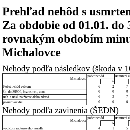
Prehľad nehôd s usmrten
Za obdobie od 01.01. do 
rovnakým obdobím minul
Michalovce
Nehody podľa následkov (škoda v 1
počet nehôd
usmrtení ú
Michalovce
+/-
Počet nehôd celkom
6
2
7
0
0
0
šk. do 3990€, bez usmrt., zran.
6
2
7
neh. s násl. na živote alebo zdraví
0
0
0
požiar vozidiel
Nehody podľa zavinenia (ŠEDN)
počet nehôd
usmrtení ú
Michalovce
+/-
vodičom motorového vozidla
4
1
5