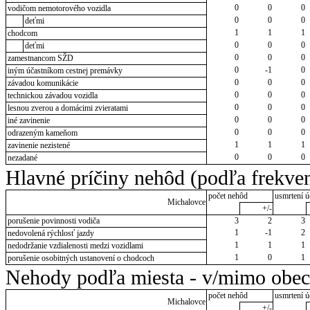
0
0
0
vodičom nemotorového vozidla
0
0
0
deťmi
1
1
1
chodcom
0
0
0
deťmi
0
0
0
zamestnancom SŽD
0
-1
0
iným účastníkom cestnej premávky
0
0
0
závadou komunikácie
0
0
0
technickou závadou vozidla
0
0
0
lesnou zverou a domácimi zvieratami
0
0
0
iné zavinenie
0
0
0
odrazeným kameňom
1
1
1
zavinenie nezistené
0
0
0
nezadané
Hlavné príčiny nehôd (podľa frekven
počet nehôd
usmrtení ú
Michalovce
+/-
porušenie povinnosti vodiča
3
2
3
1
-1
2
nedovolená rýchlosť jazdy
1
1
1
nedodržanie vzdialenosti medzi vozidlami
1
0
1
porušenie osobitných ustanovení o chodcoch
Nehody podľa miesta - v/mimo obec
počet nehôd
usmrtení ú
Michalovce
+/-