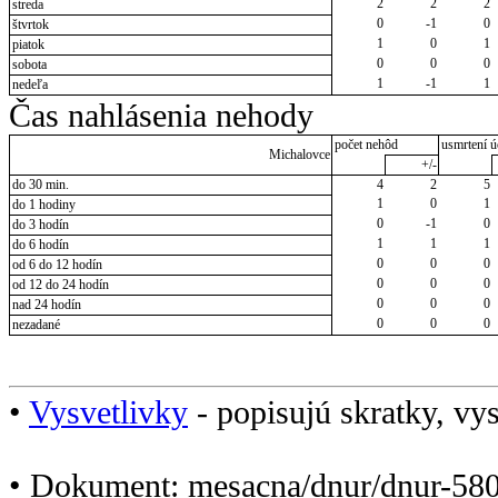
2
2
2
streda
0
-1
0
štvrtok
1
0
1
piatok
0
0
0
sobota
1
-1
1
nedeľa
Čas nahlásenia nehody
počet nehôd
usmrtení ú
Michalovce
+/-
do 30 min.
4
2
5
1
0
1
do 1 hodiny
0
-1
0
do 3 hodín
1
1
1
do 6 hodín
0
0
0
od 6 do 12 hodín
0
0
0
od 12 do 24 hodín
0
0
0
nad 24 hodín
0
0
0
nezadané
•
Vysvetlivky
- popisujú skratky, vys
• Dokument: mesacna/dnur/dnur-580