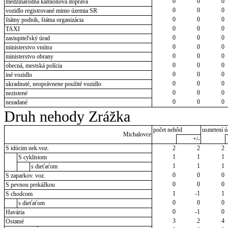
0
0
0
medzinárodná kamiónová doprava
0
0
0
vozidlo registrované mimo územia SR
0
0
0
štátny podnik, štátna organizácia
0
0
0
TAXI
0
0
0
zastupiteľský úrad
0
0
0
ministerstvo vnútra
0
0
0
ministerstvo obrany
0
0
0
obecná, mestská polícia
0
0
0
iné vozidlo
0
0
0
ukradnuté, neoprávnene použité vozidlo
0
0
0
nezistené
0
0
0
nezadané
Druh nehody Zrážka
počet nehôd
usmrtení ú
Michalovce
+/-
S idúcim nek.voz.
2
2
2
1
1
1
S cyklistom
1
1
1
s dieťaťom
0
0
0
S zaparkov. voz.
0
0
0
S pevnou prekážkou
1
-1
1
S chodcom
0
0
0
s dieťaťom
0
-1
0
Havária
3
2
4
Ostatné