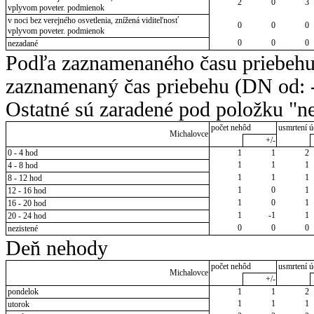
2
0
3
vplyvom poveter. podmienok
v noci bez verejného osvetlenia, znížená viditeľnosť
0
0
0
vplyvom poveter. podmienok
0
0
0
nezadané
Podľa zaznamenaného času priebehu
zaznamenaný čas priebehu (DN od: -
Ostatné sú zaradené pod položku "ne
počet nehôd
usmrtení ú
Michalovce
+/-
0 - 4 hod
1
1
2
1
1
1
4 - 8 hod
1
1
1
8 - 12 hod
1
0
1
12 - 16 hod
1
0
1
16 - 20 hod
1
-1
1
20 - 24 hod
0
0
0
nezistené
Deň nehody
počet nehôd
usmrtení ú
Michalovce
+/-
pondelok
1
1
2
1
1
1
utorok