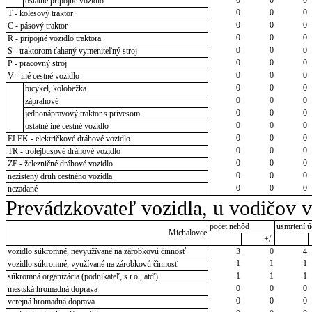
ostatné prípojné vozidlo
0
0
0
T - kolesový traktor
0
0
0
C - pásový traktor
0
0
0
R - prípojné vozidlo traktora
0
0
0
S - traktorom ťahaný vymeniteľný stroj
0
0
0
P - pracovný stroj
0
0
0
V - iné cestné vozidlo
0
0
0
bicykel, kolobežka
0
0
0
záprahové
0
0
0
jednonápravový traktor s prívesom
0
0
0
ostatné iné cestné vozidlo
0
0
0
ELEK - električkové dráhové vozidlo
0
0
0
TR - trolejbusové dráhové vozidlo
0
0
0
ZE - železničné dráhové vozidlo
0
0
0
nezistený druh cestného vozidla
0
0
0
nezadané
Prevádzkovateľ vozidla, u vodičov 
počet nehôd
usmrtení ú
Michalovce
+/-
vozidlo súkromné, nevyužívané na zárobkovú činnosť
3
0
4
1
1
1
vozidlo súkromné, využívané na zárobkovú činnosť
1
1
1
súkromná organizácia (podnikateľ, s.r.o., atď)
0
0
0
mestská hromadná doprava
0
0
0
verejná hromadná doprava