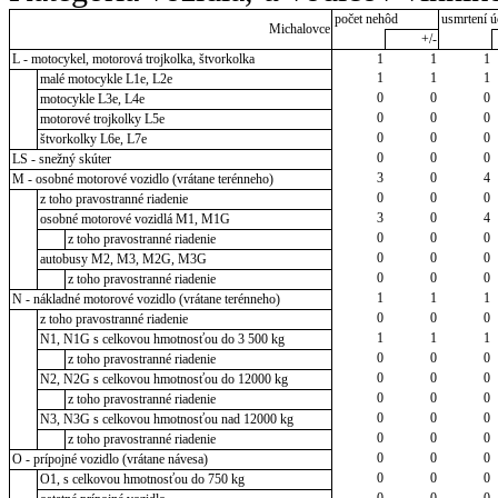
počet nehôd
usmrtení ú
Michalovce
+/-
L - motocykel, motorová trojkolka, štvorkolka
1
1
1
1
1
1
malé motocykle L1e, L2e
0
0
0
motocykle L3e, L4e
0
0
0
motorové trojkolky L5e
0
0
0
štvorkolky L6e, L7e
0
0
0
LS - snežný skúter
3
0
4
M - osobné motorové vozidlo (vrátane terénneho)
0
0
0
z toho pravostranné riadenie
3
0
4
osobné motorové vozidlá M1, M1G
0
0
0
z toho pravostranné riadenie
0
0
0
autobusy M2, M3, M2G, M3G
0
0
0
z toho pravostranné riadenie
1
1
1
N - nákladné motorové vozidlo (vrátane terénneho)
0
0
0
z toho pravostranné riadenie
1
1
1
N1, N1G s celkovou hmotnosťou do 3 500 kg
0
0
0
z toho pravostranné riadenie
0
0
0
N2, N2G s celkovou hmotnosťou do 12000 kg
0
0
0
z toho pravostranné riadenie
0
0
0
N3, N3G s celkovou hmotnosťou nad 12000 kg
0
0
0
z toho pravostranné riadenie
0
0
0
O - prípojné vozidlo (vrátane návesa)
0
0
0
O1, s celkovou hmotnosťou do 750 kg
0
0
0