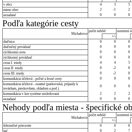
v obci
4
3
5
2
-1
2
mimo obec
0
0
0
nezadané
Podľa kategórie cesty
počet nehôd
usmrtení ú
Michalovce
+/-
diaľnica
0
0
0
0
0
0
diaľničný privádzač
0
0
0
rýchlostná cesta
0
0
0
rýchlostný privádzač
4
4
5
cesta I. triedy
0
-2
0
cesta II. triedy
0
-2
0
cesta III. triedy
0
0
0
komunikácia účelová - poľné a lesné cesty
komunikácia účelová - ostatné (parkoviská, príjazdy k
0
0
0
továrňam, pieskovňam, skladom a pod.)
2
2
2
komunikácia v km systéme nesledovaná
0
0
0
nezadané
Nehody podľa miesta - špecifické ob
počet nehôd
usmrtení ú
Michalovce
+/-
železničné priecestie
0
0
0
6
2
7
iné