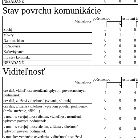
0
0
0
NEZADANÉ
Stav povrchu komunikácie
počet nehôd
usmrtení ú
Michalovce
+/-
Suchý
5
1
6
1
1
1
Mokrý
0
0
0
Na kom. blato
0
0
0
Poľadovica
0
0
0
Kašovitý sneh
0
0
0
Iný stav komunik.
0
0
0
NEZADANÉ
Viditeľnosť
počet nehôd
usmrtení ú
Michalovce
+/-
cez deň, viditeľnosť neznížená vplyvom poveternostných
4
2
4
podmienok
0
0
0
cez deň, znížená viditeľnosť (svitanie, súmrak)
cez deň, znížená viditeľnosť vplyvom poveter. podmienok
0
0
0
(hmla, sneženie, dážď ...)
v noci - s verejným osvetlením, viditeľnosť neznížená
0
0
0
vplyvom poveter. podmienok
v noci - s verejným osvetlením, znížená viditeľnosť
0
0
0
vplyvom poveter. podmienok
v noci bez verejného osvetlenia, viditeľnosť neznížená