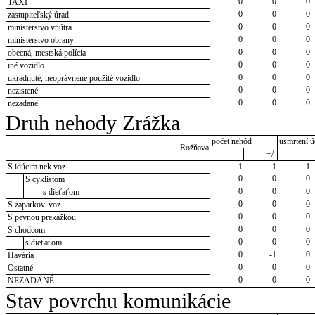
0
0
0
TAXI
0
0
0
zastupiteľský úrad
0
0
0
ministerstvo vnútra
0
0
0
ministerstvo obrany
0
0
0
obecná, mestská polícia
0
0
0
iné vozidlo
0
0
0
ukradnuté, neoprávnene použité vozidlo
0
0
0
nezistené
0
0
0
nezadané
Druh nehody Zrážka
počet nehôd
usmrtení ú
Rožňava
+/-
S idúcim nek.voz.
1
1
1
0
0
0
S cyklistom
0
0
0
s dieťaťom
0
0
0
S zaparkov. voz.
0
0
0
S pevnou prekážkou
0
0
0
S chodcom
0
0
0
s dieťaťom
0
-1
0
Havária
0
0
0
Ostatné
0
0
0
NEZADANÉ
Stav povrchu komunikácie