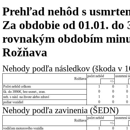
Prehľad nehôd s usmrten
Za obdobie od 01.01. do 
rovnakým obdobím minul
Rožňava
Nehody podľa následkov (škoda v 1
počet nehôd
usmrtení ú
Rožňava
+/-
Počet nehôd celkom
1
0
1
0
0
0
šk. do 3990€, bez usmrt., zran.
1
0
1
neh. s násl. na živote alebo zdraví
0
0
0
požiar vozidiel
Nehody podľa zavinenia (ŠEDN)
počet nehôd
usmrtení ú
Rožňava
+/-
vodičom motorového vozidla
1
0
1