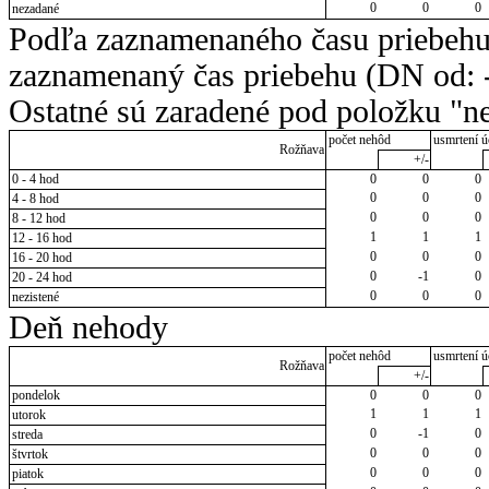
0
0
0
nezadané
Podľa zaznamenaného času priebehu
zaznamenaný čas priebehu (DN od: -
Ostatné sú zaradené pod položku "ne
počet nehôd
usmrtení ú
Rožňava
+/-
0 - 4 hod
0
0
0
0
0
0
4 - 8 hod
0
0
0
8 - 12 hod
1
1
1
12 - 16 hod
0
0
0
16 - 20 hod
0
-1
0
20 - 24 hod
0
0
0
nezistené
Deň nehody
počet nehôd
usmrtení ú
Rožňava
+/-
pondelok
0
0
0
1
1
1
utorok
0
-1
0
streda
0
0
0
štvrtok
0
0
0
piatok