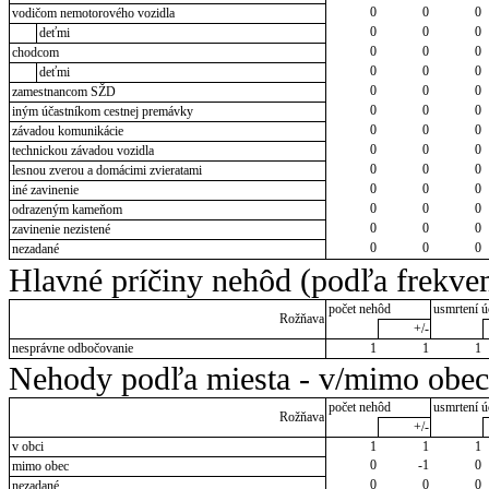
0
0
0
vodičom nemotorového vozidla
0
0
0
deťmi
0
0
0
chodcom
0
0
0
deťmi
0
0
0
zamestnancom SŽD
0
0
0
iným účastníkom cestnej premávky
0
0
0
závadou komunikácie
0
0
0
technickou závadou vozidla
0
0
0
lesnou zverou a domácimi zvieratami
0
0
0
iné zavinenie
0
0
0
odrazeným kameňom
0
0
0
zavinenie nezistené
0
0
0
nezadané
Hlavné príčiny nehôd (podľa frekven
počet nehôd
usmrtení ú
Rožňava
+/-
nesprávne odbočovanie
1
1
1
Nehody podľa miesta - v/mimo obec
počet nehôd
usmrtení ú
Rožňava
+/-
v obci
1
1
1
0
-1
0
mimo obec
0
0
0
nezadané