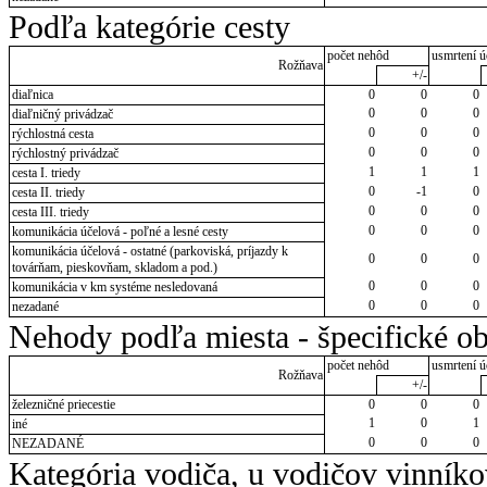
Podľa kategórie cesty
počet nehôd
usmrtení ú
Rožňava
+/-
diaľnica
0
0
0
0
0
0
diaľničný privádzač
0
0
0
rýchlostná cesta
0
0
0
rýchlostný privádzač
1
1
1
cesta I. triedy
0
-1
0
cesta II. triedy
0
0
0
cesta III. triedy
0
0
0
komunikácia účelová - poľné a lesné cesty
komunikácia účelová - ostatné (parkoviská, príjazdy k
0
0
0
továrňam, pieskovňam, skladom a pod.)
0
0
0
komunikácia v km systéme nesledovaná
0
0
0
nezadané
Nehody podľa miesta - špecifické ob
počet nehôd
usmrtení ú
Rožňava
+/-
železničné priecestie
0
0
0
1
0
1
iné
0
0
0
NEZADANÉ
Kategória vodiča, u vodičov vinník