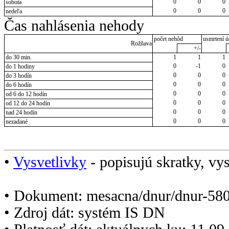
0
0
0
sobota
0
0
0
nedeľa
Čas nahlásenia nehody
počet nehôd
usmrtení ú
Rožňava
+/-
do 30 min.
1
1
1
0
-1
0
do 1 hodiny
0
0
0
do 3 hodín
0
0
0
do 6 hodín
0
0
0
od 6 do 12 hodín
0
0
0
od 12 do 24 hodín
0
0
0
nad 24 hodín
0
0
0
nezadané
•
Vysvetlivky
- popisujú skratky, vys
• Dokument: mesacna/dnur/dnur-580
• Zdroj dát: systém IS DN