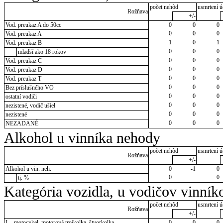
počet nehôd
usmrtení ú
Rožňava
+/-
Vod. preukaz A do 50cc
0
0
0
0
0
0
Vod. preukaz A
1
0
1
Vod. preukaz B
0
0
0
mladší ako 18 rokov
0
0
0
Vod. preukaz C
0
0
0
Vod. preukaz D
0
0
0
Vod. preukaz T
0
0
0
Bez príslušného VO
0
0
0
ostatní vodiči
0
0
0
nezistené, vodič ušiel
0
0
0
nezistené
0
0
0
NEZADANÉ
Alkohol u vinníka nehody
počet nehôd
usmrtení ú
Rožňava
+/-
Alkohol u vin. neh.
0
-1
0
0
0
tj. %
Kategória vozidla, u vodičov vinník
počet nehôd
usmrtení ú
Rožňava
+/-
L - motocykel, motorová trojkolka, štvorkolka
0
0
0