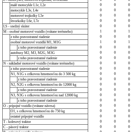
0
0
0
malé motocykle L1e, L2e
0
0
0
motocykle L3e, L4e
0
0
0
motorové trojkolky L5e
0
0
0
štvorkolky L6e, L7e
0
0
0
LS - snežný skúter
1
0
1
M - osobné motorové vozidlo (vrátane terénneho)
0
0
0
z toho pravostranné riadenie
1
0
1
osobné motorové vozidlá M1, M1G
0
0
0
z toho pravostranné riadenie
0
0
0
autobusy M2, M3, M2G, M3G
0
0
0
z toho pravostranné riadenie
0
0
0
N - nákladné motorové vozidlo (vrátane terénneho)
0
0
0
z toho pravostranné riadenie
0
0
0
N1, N1G s celkovou hmotnosťou do 3 500 kg
0
0
0
z toho pravostranné riadenie
0
0
0
N2, N2G s celkovou hmotnosťou do 12000 kg
0
0
0
z toho pravostranné riadenie
0
0
0
N3, N3G s celkovou hmotnosťou nad 12000 kg
0
0
0
z toho pravostranné riadenie
0
0
0
O - prípojné vozidlo (vrátane návesa)
0
0
0
O1, s celkovou hmotnosťou do 750 kg
0
0
0
ostatné prípojné vozidlo
0
0
0
T - kolesový traktor
0
0
0
C - pásový traktor
0
0
0