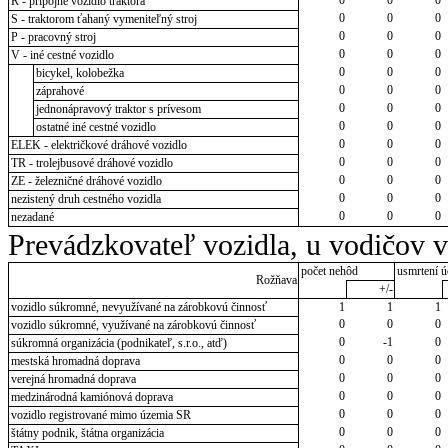
R - prípojné vozidlo traktora
0
0
0
S - traktorom ťahaný vymeniteľný stroj
0
0
0
P - pracovný stroj
0
0
0
V - iné cestné vozidlo
0
0
0
bicykel, kolobežka
0
0
0
záprahové
0
0
0
jednonápravový traktor s prívesom
0
0
0
ostatné iné cestné vozidlo
0
0
0
ELEK - električkové dráhové vozidlo
0
0
0
TR - trolejbusové dráhové vozidlo
0
0
0
ZE - železničné dráhové vozidlo
0
0
0
nezistený druh cestného vozidla
0
0
0
nezadané
Prevádzkovateľ vozidla, u vodičov 
počet nehôd
usmrtení ú
Rožňava
+/-
vozidlo súkromné, nevyužívané na zárobkovú činnosť
1
1
1
0
0
0
vozidlo súkromné, využívané na zárobkovú činnosť
0
-1
0
súkromná organizácia (podnikateľ, s.r.o., atď)
0
0
0
mestská hromadná doprava
0
0
0
verejná hromadná doprava
0
0
0
medzinárodná kamiónová doprava
0
0
0
vozidlo registrované mimo územia SR
0
0
0
štátny podnik, štátna organizácia