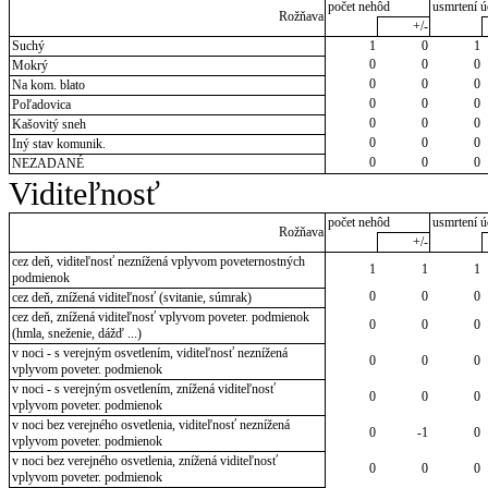
počet nehôd
usmrtení ú
Rožňava
+/-
Suchý
1
0
1
0
0
0
Mokrý
0
0
0
Na kom. blato
0
0
0
Poľadovica
0
0
0
Kašovitý sneh
0
0
0
Iný stav komunik.
0
0
0
NEZADANÉ
Viditeľnosť
počet nehôd
usmrtení ú
Rožňava
+/-
cez deň, viditeľnosť neznížená vplyvom poveternostných
1
1
1
podmienok
0
0
0
cez deň, znížená viditeľnosť (svitanie, súmrak)
cez deň, znížená viditeľnosť vplyvom poveter. podmienok
0
0
0
(hmla, sneženie, dážď ...)
v noci - s verejným osvetlením, viditeľnosť neznížená
0
0
0
vplyvom poveter. podmienok
v noci - s verejným osvetlením, znížená viditeľnosť
0
0
0
vplyvom poveter. podmienok
v noci bez verejného osvetlenia, viditeľnosť neznížená
0
-1
0
vplyvom poveter. podmienok
v noci bez verejného osvetlenia, znížená viditeľnosť
0
0
0
vplyvom poveter. podmienok