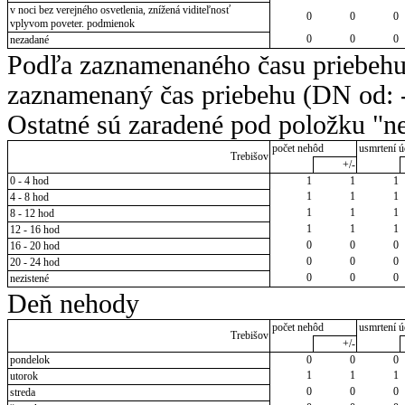
v noci bez verejného osvetlenia, znížená viditeľnosť
0
0
0
vplyvom poveter. podmienok
0
0
0
nezadané
Podľa zaznamenaného času priebehu
zaznamenaný čas priebehu (DN od: -
Ostatné sú zaradené pod položku "ne
počet nehôd
usmrtení ú
Trebišov
+/-
0 - 4 hod
1
1
1
1
1
1
4 - 8 hod
1
1
1
8 - 12 hod
1
1
1
12 - 16 hod
0
0
0
16 - 20 hod
0
0
0
20 - 24 hod
0
0
0
nezistené
Deň nehody
počet nehôd
usmrtení ú
Trebišov
+/-
pondelok
0
0
0
1
1
1
utorok
0
0
0
streda