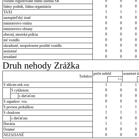
0
0
0
vozidlo registrované mimo územia SR
0
0
0
štátny podnik, štátna organizácia
1
1
1
TAXI
0
0
0
zastupiteľský úrad
0
0
0
ministerstvo vnútra
0
0
0
ministerstvo obrany
0
0
0
obecná, mestská polícia
0
0
0
iné vozidlo
0
0
0
ukradnuté, neoprávnene použité vozidlo
0
0
0
nezistené
0
0
0
nezadané
Druh nehody Zrážka
počet nehôd
usmrtení ú
Trebišov
+/-
S idúcim nek.voz.
1
1
1
0
0
0
S cyklistom
0
0
0
s dieťaťom
0
0
0
S zaparkov. voz.
1
1
1
S pevnou prekážkou
1
1
1
S chodcom
0
0
0
s dieťaťom
1
1
1
Havária
0
0
0
Ostatné
0
0
0
NEZADANÉ