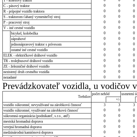
T - kolesový traktor
0
0
0
C - pásový traktor
0
0
0
R - prípojné vozidlo traktora
0
0
0
S - traktorom ťahaný vymeniteľný stroj
0
0
0
P - pracovný stroj
0
0
0
V - iné cestné vozidlo
0
0
0
bicykel, kolobežka
0
0
0
záprahové
0
0
0
jednonápravový traktor s prívesom
0
0
0
ostatné iné cestné vozidlo
0
0
0
ELEK - električkové dráhové vozidlo
0
0
0
TR - trolejbusové dráhové vozidlo
0
0
0
ZE - železničné dráhové vozidlo
0
0
0
nezistený druh cestného vozidla
0
0
0
nezadané
Prevádzkovateľ vozidla, u vodičov 
počet nehôd
usmrtení ú
Trebišov
+/-
vozidlo súkromné, nevyužívané na zárobkovú činnosť
3
3
3
0
0
0
vozidlo súkromné, využívané na zárobkovú činnosť
0
0
0
súkromná organizácia (podnikateľ, s.r.o., atď)
0
0
0
mestská hromadná doprava
0
0
0
verejná hromadná doprava
0
0
0
medzinárodná kamiónová doprava