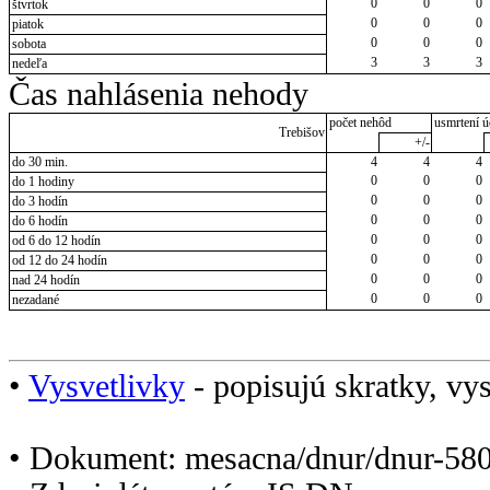
0
0
0
štvrtok
0
0
0
piatok
0
0
0
sobota
3
3
3
nedeľa
Čas nahlásenia nehody
počet nehôd
usmrtení ú
Trebišov
+/-
do 30 min.
4
4
4
0
0
0
do 1 hodiny
0
0
0
do 3 hodín
0
0
0
do 6 hodín
0
0
0
od 6 do 12 hodín
0
0
0
od 12 do 24 hodín
0
0
0
nad 24 hodín
0
0
0
nezadané
•
Vysvetlivky
- popisujú skratky, vys
• Dokument: mesacna/dnur/dnur-580