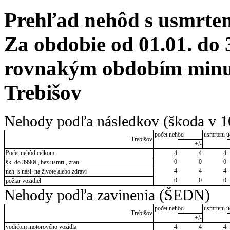
Prehľad nehôd s usmrten
Za obdobie od 01.01. do 
rovnakým obdobím minul
Trebišov
Nehody podľa následkov (škoda v 1
počet nehôd
usmrtení ú
Trebišov
+/-
Počet nehôd celkom
4
4
4
0
0
0
šk. do 3990€, bez usmrt., zran.
4
4
4
neh. s násl. na živote alebo zdraví
0
0
0
požiar vozidiel
Nehody podľa zavinenia (ŠEDN)
počet nehôd
usmrtení ú
Trebišov
+/-
vodičom motorového vozidla
4
4
4