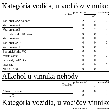
Kategória vodiča, u vodičov vinník
počet nehôd
usmrtení ú
Trebišov
+/-
Vod. preukaz A do 50cc
2
2
2
0
0
0
Vod. preukaz A
2
2
2
Vod. preukaz B
0
0
0
mladší ako 18 rokov
0
0
0
Vod. preukaz C
0
0
0
Vod. preukaz D
0
0
0
Vod. preukaz T
0
0
0
Bez príslušného VO
0
0
0
ostatní vodiči
0
0
0
nezistené, vodič ušiel
0
0
0
nezistené
0
0
0
NEZADANÉ
Alkohol u vinníka nehody
počet nehôd
usmrtení ú
Trebišov
+/-
Alkohol u vin. neh.
0
0
0
0
0
tj. %
Kategória vozidla, u vodičov vinník
počet nehôd
usmrtení ú