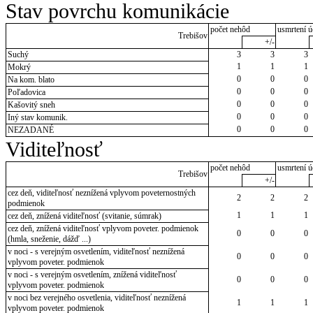
Stav povrchu komunikácie
počet nehôd
usmrtení ú
Trebišov
+/-
Suchý
3
3
3
1
1
1
Mokrý
0
0
0
Na kom. blato
0
0
0
Poľadovica
0
0
0
Kašovitý sneh
0
0
0
Iný stav komunik.
0
0
0
NEZADANÉ
Viditeľnosť
počet nehôd
usmrtení ú
Trebišov
+/-
cez deň, viditeľnosť neznížená vplyvom poveternostných
2
2
2
podmienok
1
1
1
cez deň, znížená viditeľnosť (svitanie, súmrak)
cez deň, znížená viditeľnosť vplyvom poveter. podmienok
0
0
0
(hmla, sneženie, dážď ...)
v noci - s verejným osvetlením, viditeľnosť neznížená
0
0
0
vplyvom poveter. podmienok
v noci - s verejným osvetlením, znížená viditeľnosť
0
0
0
vplyvom poveter. podmienok
v noci bez verejného osvetlenia, viditeľnosť neznížená
1
1
1
vplyvom poveter. podmienok