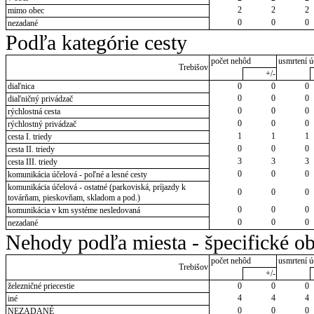
2
2
2
mimo obec
0
0
0
nezadané
Podľa kategórie cesty
počet nehôd
usmrtení ú
Trebišov
+/-
diaľnica
0
0
0
0
0
0
diaľničný privádzač
0
0
0
rýchlostná cesta
0
0
0
rýchlostný privádzač
1
1
1
cesta I. triedy
0
0
0
cesta II. triedy
3
3
3
cesta III. triedy
0
0
0
komunikácia účelová - poľné a lesné cesty
komunikácia účelová - ostatné (parkoviská, príjazdy k
0
0
0
továrňam, pieskovňam, skladom a pod.)
0
0
0
komunikácia v km systéme nesledovaná
0
0
0
nezadané
Nehody podľa miesta - špecifické ob
počet nehôd
usmrtení ú
Trebišov
+/-
železničné priecestie
0
0
0
4
4
4
iné
0
0
0
NEZADANÉ