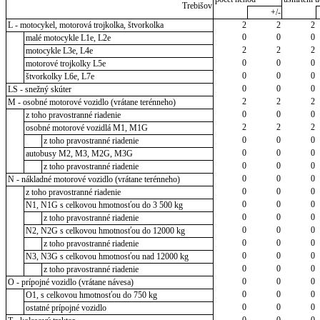
Trebišov
+/-
L - motocykel, motorová trojkolka, štvorkolka
2
2
2
0
0
0
malé motocykle L1e, L2e
2
2
2
motocykle L3e, L4e
0
0
0
motorové trojkolky L5e
0
0
0
štvorkolky L6e, L7e
0
0
0
LS - snežný skúter
2
2
2
M - osobné motorové vozidlo (vrátane terénneho)
0
0
0
z toho pravostranné riadenie
2
2
2
osobné motorové vozidlá M1, M1G
0
0
0
z toho pravostranné riadenie
0
0
0
autobusy M2, M3, M2G, M3G
0
0
0
z toho pravostranné riadenie
0
0
0
N - nákladné motorové vozidlo (vrátane terénneho)
0
0
0
z toho pravostranné riadenie
0
0
0
N1, N1G s celkovou hmotnosťou do 3 500 kg
0
0
0
z toho pravostranné riadenie
0
0
0
N2, N2G s celkovou hmotnosťou do 12000 kg
0
0
0
z toho pravostranné riadenie
0
0
0
N3, N3G s celkovou hmotnosťou nad 12000 kg
0
0
0
z toho pravostranné riadenie
0
0
0
O - prípojné vozidlo (vrátane návesa)
0
0
0
O1, s celkovou hmotnosťou do 750 kg
0
0
0
ostatné prípojné vozidlo
0
0
0