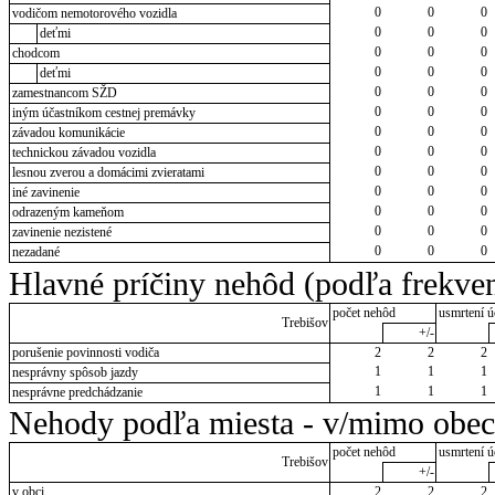
0
0
0
vodičom nemotorového vozidla
0
0
0
deťmi
0
0
0
chodcom
0
0
0
deťmi
0
0
0
zamestnancom SŽD
0
0
0
iným účastníkom cestnej premávky
0
0
0
závadou komunikácie
0
0
0
technickou závadou vozidla
0
0
0
lesnou zverou a domácimi zvieratami
0
0
0
iné zavinenie
0
0
0
odrazeným kameňom
0
0
0
zavinenie nezistené
0
0
0
nezadané
Hlavné príčiny nehôd (podľa frekven
počet nehôd
usmrtení ú
Trebišov
+/-
porušenie povinnosti vodiča
2
2
2
1
1
1
nesprávny spôsob jazdy
1
1
1
nesprávne predchádzanie
Nehody podľa miesta - v/mimo obec
počet nehôd
usmrtení ú
Trebišov
+/-
v obci
2
2
2