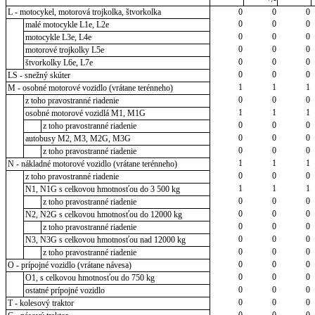
L - motocykel, motorová trojkolka, štvorkolka
0
0
0
0
0
0
malé motocykle L1e, L2e
0
0
0
motocykle L3e, L4e
0
0
0
motorové trojkolky L5e
0
0
0
štvorkolky L6e, L7e
0
0
0
LS - snežný skúter
1
1
1
M - osobné motorové vozidlo (vrátane terénneho)
0
0
0
z toho pravostranné riadenie
1
1
1
osobné motorové vozidlá M1, M1G
0
0
0
z toho pravostranné riadenie
0
0
0
autobusy M2, M3, M2G, M3G
0
0
0
z toho pravostranné riadenie
1
1
1
N - nákladné motorové vozidlo (vrátane terénneho)
0
0
0
z toho pravostranné riadenie
1
1
1
N1, N1G s celkovou hmotnosťou do 3 500 kg
0
0
0
z toho pravostranné riadenie
0
0
0
N2, N2G s celkovou hmotnosťou do 12000 kg
0
0
0
z toho pravostranné riadenie
0
0
0
N3, N3G s celkovou hmotnosťou nad 12000 kg
0
0
0
z toho pravostranné riadenie
0
0
0
O - prípojné vozidlo (vrátane návesa)
0
0
0
O1, s celkovou hmotnosťou do 750 kg
0
0
0
ostatné prípojné vozidlo
0
0
0
T - kolesový traktor
0
0
0