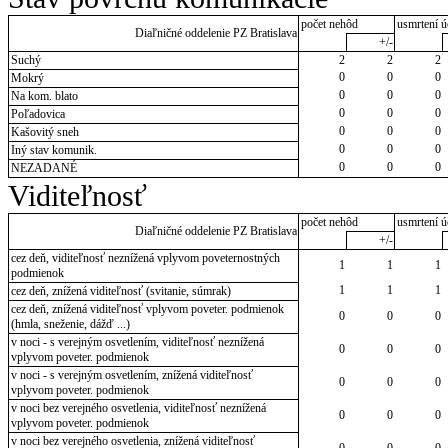
počet nehôd
usmrtení ú
Diaľničné oddelenie PZ Bratislava
+/-
Suchý
2
2
2
0
0
0
Mokrý
0
0
0
Na kom. blato
0
0
0
Poľadovica
0
0
0
Kašovitý sneh
0
0
0
Iný stav komunik.
0
0
0
NEZADANÉ
Viditeľnosť
počet nehôd
usmrtení ú
Diaľničné oddelenie PZ Bratislava
+/-
cez deň, viditeľnosť neznížená vplyvom poveternostných
1
1
1
podmienok
1
1
1
cez deň, znížená viditeľnosť (svitanie, súmrak)
cez deň, znížená viditeľnosť vplyvom poveter. podmienok
0
0
0
(hmla, sneženie, dážď ...)
v noci - s verejným osvetlením, viditeľnosť neznížená
0
0
0
vplyvom poveter. podmienok
v noci - s verejným osvetlením, znížená viditeľnosť
0
0
0
vplyvom poveter. podmienok
v noci bez verejného osvetlenia, viditeľnosť neznížená
0
0
0
vplyvom poveter. podmienok
v noci bez verejného osvetlenia, znížená viditeľnosť
0
0
0