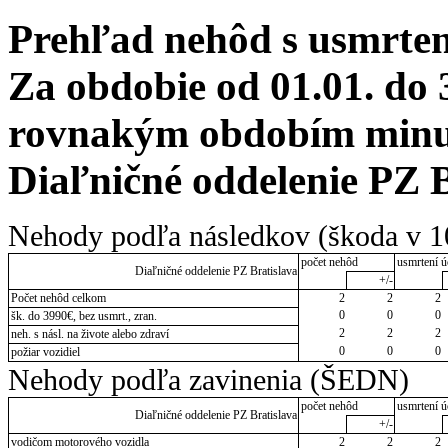
Prehľad nehôd s usmrten
Za obdobie od 01.01. do 
rovnakým obdobím minulé
Diaľničné oddelenie PZ B
Nehody podľa následkov (škoda v 1
počet nehôd
usmrtení ú
Diaľničné oddelenie PZ Bratislava
+/-
Počet nehôd celkom
2
2
2
0
0
0
šk. do 3990€, bez usmrt., zran.
2
2
2
neh. s násl. na živote alebo zdraví
0
0
0
požiar vozidiel
Nehody podľa zavinenia (ŠEDN)
počet nehôd
usmrtení ú
Diaľničné oddelenie PZ Bratislava
+/-
vodičom motorového vozidla
2
2
2