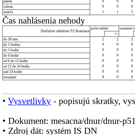
0
0
0
piatok
0
0
0
sobota
1
1
1
nedeľa
Čas nahlásenia nehody
počet nehôd
usmrtení ú
Diaľničné oddelenie PZ Bratislava
+/-
do 30 min.
2
2
2
0
0
0
do 1 hodiny
0
0
0
do 3 hodín
0
0
0
do 6 hodín
0
0
0
od 6 do 12 hodín
0
0
0
od 12 do 24 hodín
0
0
0
nad 24 hodín
0
0
0
nezadané
•
Vysvetlivky
- popisujú skratky, vys
• Dokument: mesacna/dnur/dnur-p5
• Zdroj dát: systém IS DN