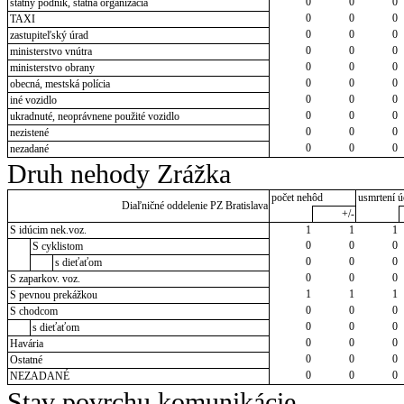
0
0
0
štátny podnik, štátna organizácia
0
0
0
TAXI
0
0
0
zastupiteľský úrad
0
0
0
ministerstvo vnútra
0
0
0
ministerstvo obrany
0
0
0
obecná, mestská polícia
0
0
0
iné vozidlo
0
0
0
ukradnuté, neoprávnene použité vozidlo
0
0
0
nezistené
0
0
0
nezadané
Druh nehody Zrážka
počet nehôd
usmrtení ú
Diaľničné oddelenie PZ Bratislava
+/-
S idúcim nek.voz.
1
1
1
0
0
0
S cyklistom
0
0
0
s dieťaťom
0
0
0
S zaparkov. voz.
1
1
1
S pevnou prekážkou
0
0
0
S chodcom
0
0
0
s dieťaťom
0
0
0
Havária
0
0
0
Ostatné
0
0
0
NEZADANÉ
Stav povrchu komunikácie