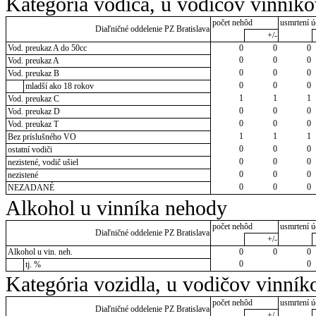
Kategória vodiča, u vodičov vinník
počet nehôd
usmrtení ú
Diaľničné oddelenie PZ Bratislava
+/-
Vod. preukaz A do 50cc
0
0
0
0
0
0
Vod. preukaz A
0
0
0
Vod. preukaz B
0
0
0
mladší ako 18 rokov
1
1
1
Vod. preukaz C
0
0
0
Vod. preukaz D
0
0
0
Vod. preukaz T
1
1
1
Bez príslušného VO
0
0
0
ostatní vodiči
0
0
0
nezistené, vodič ušiel
0
0
0
nezistené
0
0
0
NEZADANÉ
Alkohol u vinníka nehody
počet nehôd
usmrtení ú
Diaľničné oddelenie PZ Bratislava
+/-
Alkohol u vin. neh.
0
0
0
0
0
tj. %
Kategória vozidla, u vodičov vinník
počet nehôd
usmrtení ú
Diaľničné oddelenie PZ Bratislava
+/-