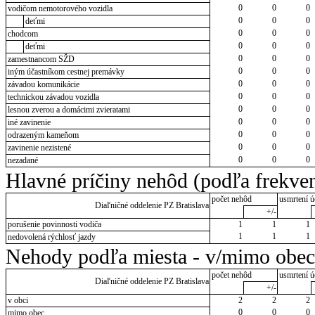
0
0
0
vodičom nemotorového vozidla
0
0
0
deťmi
0
0
0
chodcom
0
0
0
deťmi
0
0
0
zamestnancom SŽD
0
0
0
iným účastníkom cestnej premávky
0
0
0
závadou komunikácie
0
0
0
technickou závadou vozidla
0
0
0
lesnou zverou a domácimi zvieratami
0
0
0
iné zavinenie
0
0
0
odrazeným kameňom
0
0
0
zavinenie nezistené
0
0
0
nezadané
Hlavné príčiny nehôd (podľa frekven
počet nehôd
usmrtení ú
Diaľničné oddelenie PZ Bratislava
+/-
porušenie povinnosti vodiča
1
1
1
1
1
1
nedovolená rýchlosť jazdy
Nehody podľa miesta - v/mimo obec
počet nehôd
usmrtení ú
Diaľničné oddelenie PZ Bratislava
+/-
v obci
2
2
2
0
0
0
mimo obec