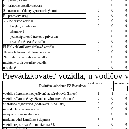
C - pásový traktor
0
0
0
R - prípojné vozidlo traktora
0
0
0
S - traktorom ťahaný vymeniteľný stroj
0
0
0
P - pracovný stroj
0
0
0
V - iné cestné vozidlo
0
0
0
bicykel, kolobežka
0
0
0
záprahové
0
0
0
jednonápravový traktor s prívesom
0
0
0
ostatné iné cestné vozidlo
0
0
0
ELEK - električkové dráhové vozidlo
0
0
0
TR - trolejbusové dráhové vozidlo
0
0
0
ZE - železničné dráhové vozidlo
0
0
0
nezistený druh cestného vozidla
0
0
0
nezadané
Prevádzkovateľ vozidla, u vodičov 
počet nehôd
usmrtení ú
Diaľničné oddelenie PZ Bratislava
+/-
vozidlo súkromné, nevyužívané na zárobkovú činnosť
1
1
1
0
0
0
vozidlo súkromné, využívané na zárobkovú činnosť
0
0
0
súkromná organizácia (podnikateľ, s.r.o., atď)
0
0
0
mestská hromadná doprava
0
0
0
verejná hromadná doprava
1
1
1
medzinárodná kamiónová doprava
0
0
0
vozidlo registrované mimo územia SR