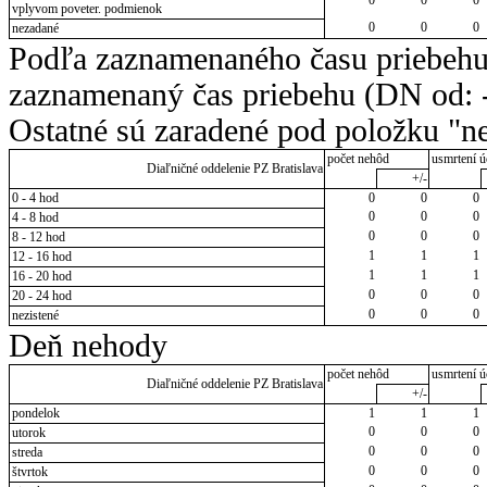
vplyvom poveter. podmienok
0
0
0
nezadané
Podľa zaznamenaného času priebehu
zaznamenaný čas priebehu (DN od: -
Ostatné sú zaradené pod položku "ne
počet nehôd
usmrtení ú
Diaľničné oddelenie PZ Bratislava
+/-
0 - 4 hod
0
0
0
0
0
0
4 - 8 hod
0
0
0
8 - 12 hod
1
1
1
12 - 16 hod
1
1
1
16 - 20 hod
0
0
0
20 - 24 hod
0
0
0
nezistené
Deň nehody
počet nehôd
usmrtení ú
Diaľničné oddelenie PZ Bratislava
+/-
pondelok
1
1
1
0
0
0
utorok
0
0
0
streda
0
0
0
štvrtok