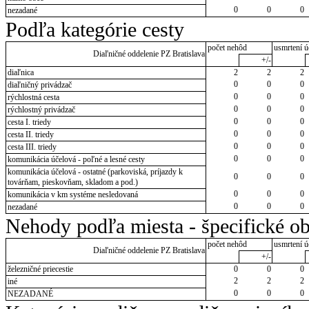
0
0
0
nezadané
Podľa kategórie cesty
počet nehôd
usmrtení ú
Diaľničné oddelenie PZ Bratislava
+/-
diaľnica
2
2
2
0
0
0
diaľničný privádzač
0
0
0
rýchlostná cesta
0
0
0
rýchlostný privádzač
0
0
0
cesta I. triedy
0
0
0
cesta II. triedy
0
0
0
cesta III. triedy
0
0
0
komunikácia účelová - poľné a lesné cesty
komunikácia účelová - ostatné (parkoviská, príjazdy k
0
0
0
továrňam, pieskovňam, skladom a pod.)
0
0
0
komunikácia v km systéme nesledovaná
0
0
0
nezadané
Nehody podľa miesta - špecifické ob
počet nehôd
usmrtení ú
Diaľničné oddelenie PZ Bratislava
+/-
železničné priecestie
0
0
0
2
2
2
iné
0
0
0
NEZADANÉ