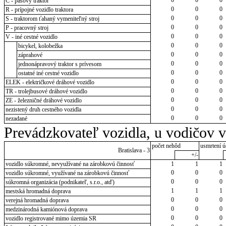
C - pásový traktor
0
0
0
R - prípojné vozidlo traktora
0
0
0
S - traktorom ťahaný vymeniteľný stroj
0
0
0
P - pracovný stroj
0
0
0
V - iné cestné vozidlo
0
0
0
bicykel, kolobežka
0
0
0
záprahové
0
0
0
jednonápravový traktor s prívesom
0
0
0
ostatné iné cestné vozidlo
0
0
0
ELEK - električkové dráhové vozidlo
0
0
0
TR - trolejbusové dráhové vozidlo
0
0
0
ZE - železničné dráhové vozidlo
0
0
0
nezistený druh cestného vozidla
0
0
0
nezadané
Prevádzkovateľ vozidla, u vodičov 
počet nehôd
usmrtení ú
Bratislava - 3
+/-
vozidlo súkromné, nevyužívané na zárobkovú činnosť
1
1
1
0
0
0
vozidlo súkromné, využívané na zárobkovú činnosť
0
0
0
súkromná organizácia (podnikateľ, s.r.o., atď)
1
1
1
mestská hromadná doprava
0
0
0
verejná hromadná doprava
0
0
0
medzinárodná kamiónová doprava
0
0
0
vozidlo registrované mimo územia SR