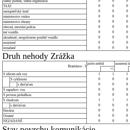
0
0
0
štátny podnik, štátna organizácia
0
0
0
TAXI
0
0
0
zastupiteľský úrad
0
0
0
ministerstvo vnútra
0
0
0
ministerstvo obrany
0
0
0
obecná, mestská polícia
0
0
0
iné vozidlo
0
0
0
ukradnuté, neoprávnene použité vozidlo
0
0
0
nezistené
0
0
0
nezadané
Druh nehody Zrážka
počet nehôd
usmrtení ú
Bratislava - 3
+/-
S idúcim nek.voz.
1
1
1
0
0
0
S cyklistom
0
0
0
s dieťaťom
0
0
0
S zaparkov. voz.
0
0
0
S pevnou prekážkou
1
1
1
S chodcom
0
0
0
s dieťaťom
0
0
0
Havária
0
0
0
Ostatné
0
0
0
NEZADANÉ
Stav povrchu komunikácie