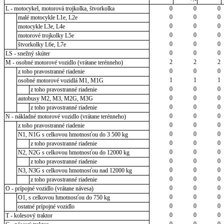
L - motocykel, motorová trojkolka, štvorkolka
0
0
0
0
0
0
malé motocykle L1e, L2e
0
0
0
motocykle L3e, L4e
0
0
0
motorové trojkolky L5e
0
0
0
štvorkolky L6e, L7e
0
0
0
LS - snežný skúter
2
2
2
M - osobné motorové vozidlo (vrátane terénneho)
0
0
0
z toho pravostranné riadenie
1
1
1
osobné motorové vozidlá M1, M1G
0
0
0
z toho pravostranné riadenie
0
0
0
autobusy M2, M3, M2G, M3G
0
0
0
z toho pravostranné riadenie
0
0
0
N - nákladné motorové vozidlo (vrátane terénneho)
0
0
0
z toho pravostranné riadenie
0
0
0
N1, N1G s celkovou hmotnosťou do 3 500 kg
0
0
0
z toho pravostranné riadenie
0
0
0
N2, N2G s celkovou hmotnosťou do 12000 kg
0
0
0
z toho pravostranné riadenie
0
0
0
N3, N3G s celkovou hmotnosťou nad 12000 kg
0
0
0
z toho pravostranné riadenie
0
0
0
O - prípojné vozidlo (vrátane návesa)
0
0
0
O1, s celkovou hmotnosťou do 750 kg
0
0
0
ostatné prípojné vozidlo
0
0
0
T - kolesový traktor
0
0
0