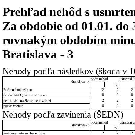
Prehľad nehôd s usmrten
Za obdobie od 01.01. do 
rovnakým obdobím minulé
Bratislava - 3
Nehody podľa následkov (škoda v 1
počet nehôd
usmrtení ú
Bratislava - 3
+/-
Počet nehôd celkom
2
2
2
0
0
0
šk. do 3990€, bez usmrt., zran.
2
2
2
neh. s násl. na živote alebo zdraví
0
0
0
požiar vozidiel
Nehody podľa zavinenia (ŠEDN)
počet nehôd
usmrtení ú
Bratislava - 3
+/-
vodičom motorového vozidla
2
2
2