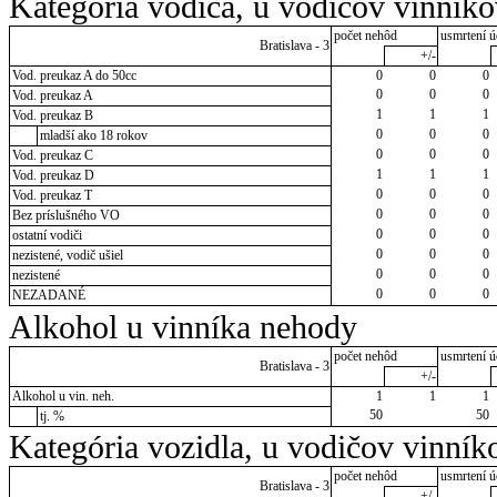
Kategória vodiča, u vodičov vinník
počet nehôd
usmrtení ú
Bratislava - 3
+/-
Vod. preukaz A do 50cc
0
0
0
0
0
0
Vod. preukaz A
1
1
1
Vod. preukaz B
0
0
0
mladší ako 18 rokov
0
0
0
Vod. preukaz C
1
1
1
Vod. preukaz D
0
0
0
Vod. preukaz T
0
0
0
Bez príslušného VO
0
0
0
ostatní vodiči
0
0
0
nezistené, vodič ušiel
0
0
0
nezistené
0
0
0
NEZADANÉ
Alkohol u vinníka nehody
počet nehôd
usmrtení ú
Bratislava - 3
+/-
Alkohol u vin. neh.
1
1
1
50
50
tj. %
Kategória vozidla, u vodičov vinník
počet nehôd
usmrtení ú
Bratislava - 3
+/-