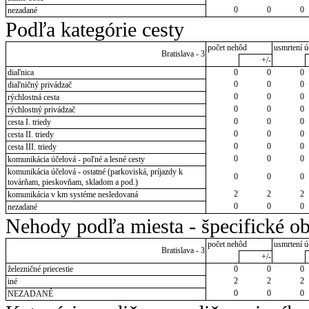
0
0
0
nezadané
Podľa kategórie cesty
počet nehôd
usmrtení ú
Bratislava - 3
+/-
diaľnica
0
0
0
0
0
0
diaľničný privádzač
0
0
0
rýchlostná cesta
0
0
0
rýchlostný privádzač
0
0
0
cesta I. triedy
0
0
0
cesta II. triedy
0
0
0
cesta III. triedy
0
0
0
komunikácia účelová - poľné a lesné cesty
komunikácia účelová - ostatné (parkoviská, príjazdy k
0
0
0
továrňam, pieskovňam, skladom a pod.)
2
2
2
komunikácia v km systéme nesledovaná
0
0
0
nezadané
Nehody podľa miesta - špecifické ob
počet nehôd
usmrtení ú
Bratislava - 3
+/-
železničné priecestie
0
0
0
2
2
2
iné
0
0
0
NEZADANÉ