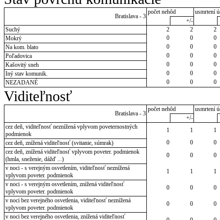
počet nehôd
usmrtení ú
Bratislava - 3
+/-
Suchý
2
2
2
0
0
0
Mokrý
0
0
0
Na kom. blato
0
0
0
Poľadovica
0
0
0
Kašovitý sneh
0
0
0
Iný stav komunik.
0
0
0
NEZADANÉ
Viditeľnosť
počet nehôd
usmrtení ú
Bratislava - 3
+/-
cez deň, viditeľnosť neznížená vplyvom poveternostných
1
1
1
podmienok
0
0
0
cez deň, znížená viditeľnosť (svitanie, súmrak)
cez deň, znížená viditeľnosť vplyvom poveter. podmienok
0
0
0
(hmla, sneženie, dážď ...)
v noci - s verejným osvetlením, viditeľnosť neznížená
1
1
1
vplyvom poveter. podmienok
v noci - s verejným osvetlením, znížená viditeľnosť
0
0
0
vplyvom poveter. podmienok
v noci bez verejného osvetlenia, viditeľnosť neznížená
0
0
0
vplyvom poveter. podmienok
v noci bez verejného osvetlenia, znížená viditeľnosť
0
0
0