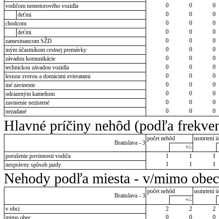
0
0
0
vodičom nemotorového vozidla
0
0
0
deťmi
0
0
0
chodcom
0
0
0
deťmi
0
0
0
zamestnancom SŽD
0
0
0
iným účastníkom cestnej premávky
0
0
0
závadou komunikácie
0
0
0
technickou závadou vozidla
0
0
0
lesnou zverou a domácimi zvieratami
0
0
0
iné zavinenie
0
0
0
odrazeným kameňom
0
0
0
zavinenie nezistené
0
0
0
nezadané
Hlavné príčiny nehôd (podľa frekven
počet nehôd
usmrtení ú
Bratislava - 3
+/-
porušenie povinnosti vodiča
1
1
1
1
1
1
nesprávny spôsob jazdy
Nehody podľa miesta - v/mimo obec
počet nehôd
usmrtení ú
Bratislava - 3
+/-
v obci
2
2
2
0
0
0
mimo obec