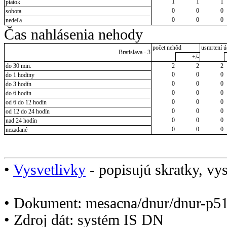
1
1
1
piatok
0
0
0
sobota
0
0
0
nedeľa
Čas nahlásenia nehody
počet nehôd
usmrtení ú
Bratislava - 3
+/-
do 30 min.
2
2
2
0
0
0
do 1 hodiny
0
0
0
do 3 hodín
0
0
0
do 6 hodín
0
0
0
od 6 do 12 hodín
0
0
0
od 12 do 24 hodín
0
0
0
nad 24 hodín
0
0
0
nezadané
•
Vysvetlivky
- popisujú skratky, vys
• Dokument: mesacna/dnur/dnur-p5
• Zdroj dát: systém IS DN