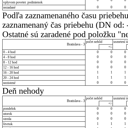
vplyvom poveter. podmienok
0
0
0
nezadané
Podľa zaznamenaného času priebehu
zaznamenaný čas priebehu (DN od: -
Ostatné sú zaradené pod položku "ne
počet nehôd
usmrtení ú
Bratislava - 3
+/-
0 - 4 hod
0
0
0
0
0
0
4 - 8 hod
0
0
0
8 - 12 hod
0
0
0
12 - 16 hod
1
1
1
16 - 20 hod
1
1
1
20 - 24 hod
0
0
0
nezistené
Deň nehody
počet nehôd
usmrtení ú
Bratislava - 3
+/-
pondelok
0
0
0
0
0
0
utorok
0
0
0
streda
1
1
1
štvrtok