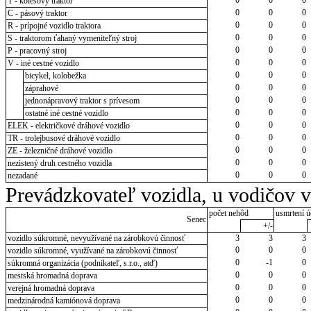
T - kolesový traktor
0
0
0
C - pásový traktor
0
0
0
R - prípojné vozidlo traktora
0
0
0
S - traktorom ťahaný vymeniteľný stroj
0
0
0
P - pracovný stroj
0
0
0
V - iné cestné vozidlo
0
0
0
bicykel, kolobežka
0
0
0
záprahové
0
0
0
jednonápravový traktor s prívesom
0
0
0
ostatné iné cestné vozidlo
0
0
0
ELEK - električkové dráhové vozidlo
0
0
0
TR - trolejbusové dráhové vozidlo
0
0
0
ZE - železničné dráhové vozidlo
0
0
0
nezistený druh cestného vozidla
0
0
0
nezadané
Prevádzkovateľ vozidla, u vodičov 
počet nehôd
usmrtení ú
Senec
+/-
vozidlo súkromné, nevyužívané na zárobkovú činnosť
3
3
3
0
0
0
vozidlo súkromné, využívané na zárobkovú činnosť
0
-1
0
súkromná organizácia (podnikateľ, s.r.o., atď)
0
0
0
mestská hromadná doprava
0
0
0
verejná hromadná doprava
0
0
0
medzinárodná kamiónová doprava