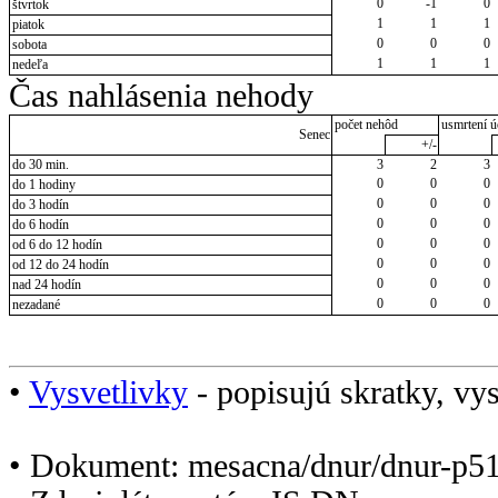
0
-1
0
štvrtok
1
1
1
piatok
0
0
0
sobota
1
1
1
nedeľa
Čas nahlásenia nehody
počet nehôd
usmrtení ú
Senec
+/-
do 30 min.
3
2
3
0
0
0
do 1 hodiny
0
0
0
do 3 hodín
0
0
0
do 6 hodín
0
0
0
od 6 do 12 hodín
0
0
0
od 12 do 24 hodín
0
0
0
nad 24 hodín
0
0
0
nezadané
•
Vysvetlivky
- popisujú skratky, vys
• Dokument: mesacna/dnur/dnur-p5