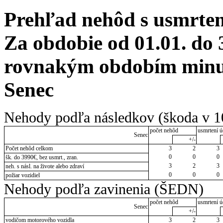
Prehľad nehôd s usmrten
Za obdobie od 01.01. do 
rovnakým obdobím minulé
Senec
Nehody podľa následkov (škoda v 1
počet nehôd
usmrtení ú
Senec
+/-
Počet nehôd celkom
3
2
3
0
0
0
šk. do 3990€, bez usmrt., zran.
3
2
3
neh. s násl. na živote alebo zdraví
0
0
0
požiar vozidiel
Nehody podľa zavinenia (ŠEDN)
počet nehôd
usmrtení ú
Senec
+/-
vodičom motorového vozidla
3
2
3