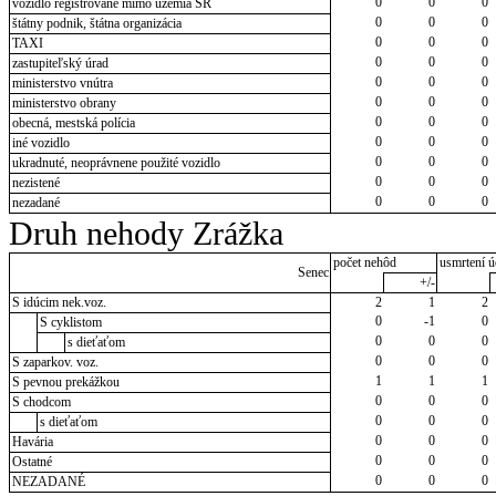
0
0
0
vozidlo registrované mimo územia SR
0
0
0
štátny podnik, štátna organizácia
0
0
0
TAXI
0
0
0
zastupiteľský úrad
0
0
0
ministerstvo vnútra
0
0
0
ministerstvo obrany
0
0
0
obecná, mestská polícia
0
0
0
iné vozidlo
0
0
0
ukradnuté, neoprávnene použité vozidlo
0
0
0
nezistené
0
0
0
nezadané
Druh nehody Zrážka
počet nehôd
usmrtení ú
Senec
+/-
S idúcim nek.voz.
2
1
2
0
-1
0
S cyklistom
0
0
0
s dieťaťom
0
0
0
S zaparkov. voz.
1
1
1
S pevnou prekážkou
0
0
0
S chodcom
0
0
0
s dieťaťom
0
0
0
Havária
0
0
0
Ostatné
0
0
0
NEZADANÉ