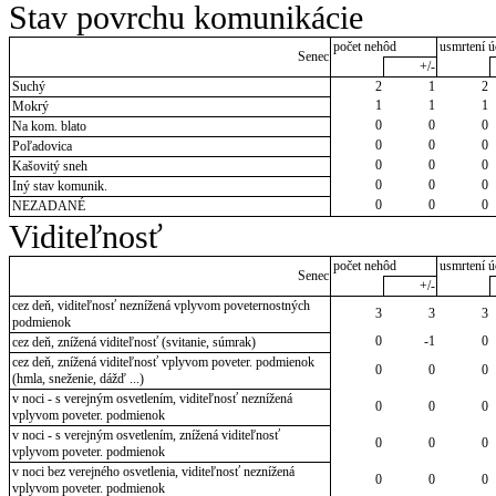
Stav povrchu komunikácie
počet nehôd
usmrtení ú
Senec
+/-
Suchý
2
1
2
1
1
1
Mokrý
0
0
0
Na kom. blato
0
0
0
Poľadovica
0
0
0
Kašovitý sneh
0
0
0
Iný stav komunik.
0
0
0
NEZADANÉ
Viditeľnosť
počet nehôd
usmrtení ú
Senec
+/-
cez deň, viditeľnosť neznížená vplyvom poveternostných
3
3
3
podmienok
0
-1
0
cez deň, znížená viditeľnosť (svitanie, súmrak)
cez deň, znížená viditeľnosť vplyvom poveter. podmienok
0
0
0
(hmla, sneženie, dážď ...)
v noci - s verejným osvetlením, viditeľnosť neznížená
0
0
0
vplyvom poveter. podmienok
v noci - s verejným osvetlením, znížená viditeľnosť
0
0
0
vplyvom poveter. podmienok
v noci bez verejného osvetlenia, viditeľnosť neznížená
0
0
0
vplyvom poveter. podmienok