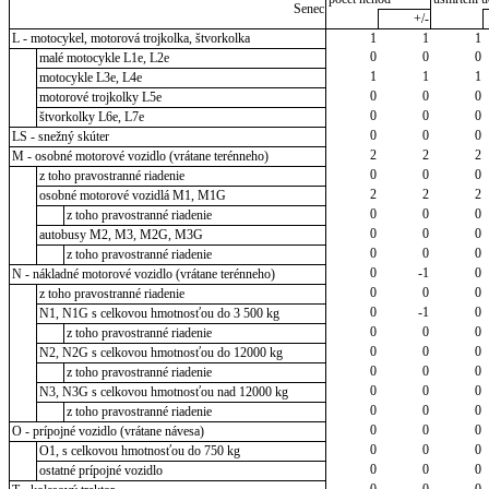
Senec
+/-
L - motocykel, motorová trojkolka, štvorkolka
1
1
1
0
0
0
malé motocykle L1e, L2e
1
1
1
motocykle L3e, L4e
0
0
0
motorové trojkolky L5e
0
0
0
štvorkolky L6e, L7e
0
0
0
LS - snežný skúter
2
2
2
M - osobné motorové vozidlo (vrátane terénneho)
0
0
0
z toho pravostranné riadenie
2
2
2
osobné motorové vozidlá M1, M1G
0
0
0
z toho pravostranné riadenie
0
0
0
autobusy M2, M3, M2G, M3G
0
0
0
z toho pravostranné riadenie
0
-1
0
N - nákladné motorové vozidlo (vrátane terénneho)
0
0
0
z toho pravostranné riadenie
0
-1
0
N1, N1G s celkovou hmotnosťou do 3 500 kg
0
0
0
z toho pravostranné riadenie
0
0
0
N2, N2G s celkovou hmotnosťou do 12000 kg
0
0
0
z toho pravostranné riadenie
0
0
0
N3, N3G s celkovou hmotnosťou nad 12000 kg
0
0
0
z toho pravostranné riadenie
0
0
0
O - prípojné vozidlo (vrátane návesa)
0
0
0
O1, s celkovou hmotnosťou do 750 kg
0
0
0
ostatné prípojné vozidlo
0
0
0