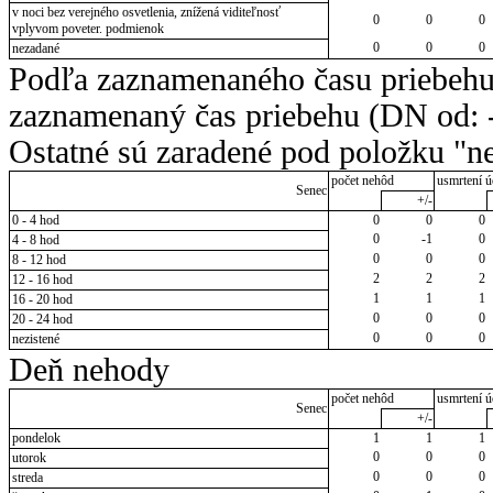
v noci bez verejného osvetlenia, znížená viditeľnosť
0
0
0
vplyvom poveter. podmienok
0
0
0
nezadané
Podľa zaznamenaného času priebehu
zaznamenaný čas priebehu (DN od: -
Ostatné sú zaradené pod položku "ne
počet nehôd
usmrtení ú
Senec
+/-
0 - 4 hod
0
0
0
0
-1
0
4 - 8 hod
0
0
0
8 - 12 hod
2
2
2
12 - 16 hod
1
1
1
16 - 20 hod
0
0
0
20 - 24 hod
0
0
0
nezistené
Deň nehody
počet nehôd
usmrtení ú
Senec
+/-
pondelok
1
1
1
0
0
0
utorok
0
0
0
streda