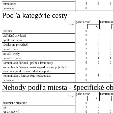
3
3
3
mimo obec
0
0
0
nezadané
Podľa kategórie cesty
počet nehôd
usmrtení ú
Senec
+/-
diaľnica
0
0
0
0
0
0
diaľničný privádzač
0
0
0
rýchlostná cesta
0
0
0
rýchlostný privádzač
2
2
2
cesta I. triedy
0
0
0
cesta II. triedy
1
1
1
cesta III. triedy
0
0
0
komunikácia účelová - poľné a lesné cesty
komunikácia účelová - ostatné (parkoviská, príjazdy k
0
0
0
továrňam, pieskovňam, skladom a pod.)
0
-1
0
komunikácia v km systéme nesledovaná
0
0
0
nezadané
Nehody podľa miesta - špecifické ob
počet nehôd
usmrtení ú
Senec
+/-
železničné priecestie
0
0
0
3
2
3
iné
0
0
0
NEZADANÉ