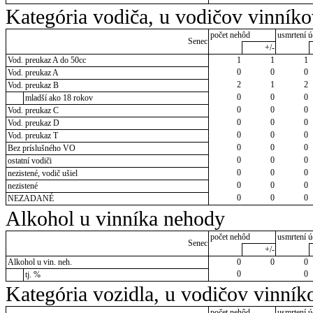
Kategória vodiča, u vodičov vinník
počet nehôd
usmrtení ú
Senec
+/-
Vod. preukaz A do 50cc
1
1
1
0
0
0
Vod. preukaz A
2
1
2
Vod. preukaz B
0
0
0
mladší ako 18 rokov
0
0
0
Vod. preukaz C
0
0
0
Vod. preukaz D
0
0
0
Vod. preukaz T
0
0
0
Bez príslušného VO
0
0
0
ostatní vodiči
0
0
0
nezistené, vodič ušiel
0
0
0
nezistené
0
0
0
NEZADANÉ
Alkohol u vinníka nehody
počet nehôd
usmrtení ú
Senec
+/-
Alkohol u vin. neh.
0
0
0
0
0
tj. %
Kategória vozidla, u vodičov vinník
počet nehôd
usmrtení ú