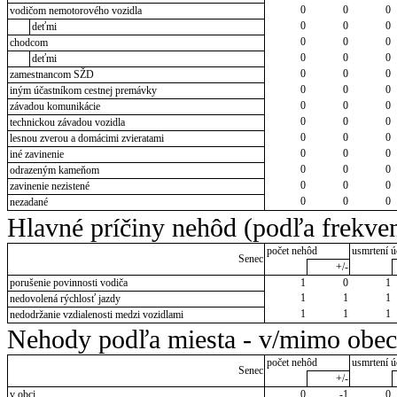
0
0
0
vodičom nemotorového vozidla
0
0
0
deťmi
0
0
0
chodcom
0
0
0
deťmi
0
0
0
zamestnancom SŽD
0
0
0
iným účastníkom cestnej premávky
0
0
0
závadou komunikácie
0
0
0
technickou závadou vozidla
0
0
0
lesnou zverou a domácimi zvieratami
0
0
0
iné zavinenie
0
0
0
odrazeným kameňom
0
0
0
zavinenie nezistené
0
0
0
nezadané
Hlavné príčiny nehôd (podľa frekven
počet nehôd
usmrtení ú
Senec
+/-
porušenie povinnosti vodiča
1
0
1
1
1
1
nedovolená rýchlosť jazdy
1
1
1
nedodržanie vzdialenosti medzi vozidlami
Nehody podľa miesta - v/mimo obec
počet nehôd
usmrtení ú
Senec
+/-
v obci
0
-1
0