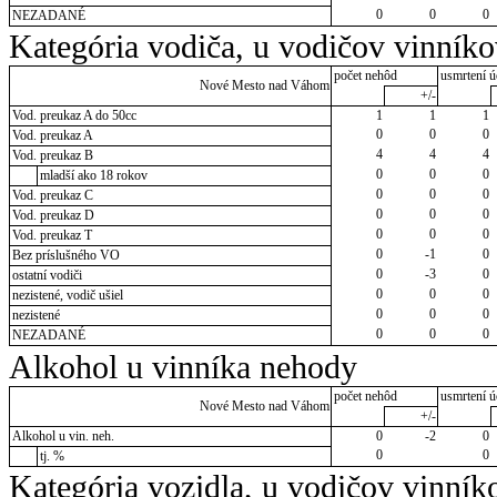
0
0
0
NEZADANÉ
Kategória vodiča, u vodičov vinník
počet nehôd
usmrtení ú
Nové Mesto nad Váhom
+/-
Vod. preukaz A do 50cc
1
1
1
0
0
0
Vod. preukaz A
4
4
4
Vod. preukaz B
0
0
0
mladší ako 18 rokov
0
0
0
Vod. preukaz C
0
0
0
Vod. preukaz D
0
0
0
Vod. preukaz T
0
-1
0
Bez príslušného VO
0
-3
0
ostatní vodiči
0
0
0
nezistené, vodič ušiel
0
0
0
nezistené
0
0
0
NEZADANÉ
Alkohol u vinníka nehody
počet nehôd
usmrtení ú
Nové Mesto nad Váhom
+/-
Alkohol u vin. neh.
0
-2
0
0
0
tj. %
Kategória vozidla, u vodičov vinník