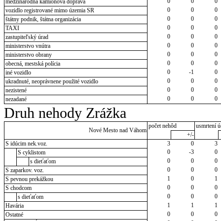
0
0
0
medzinárodná kamiónová doprava
0
0
0
vozidlo registrované mimo územia SR
0
0
0
štátny podnik, štátna organizácia
0
0
0
TAXI
0
0
0
zastupiteľský úrad
0
0
0
ministerstvo vnútra
0
0
0
ministerstvo obrany
0
0
0
obecná, mestská polícia
0
-1
0
iné vozidlo
0
0
0
ukradnuté, neoprávnene použité vozidlo
0
0
0
nezistené
0
0
0
nezadané
Druh nehody Zrážka
počet nehôd
usmrtení ú
Nové Mesto nad Váhom
+/-
S idúcim nek.voz.
3
0
3
0
-3
0
S cyklistom
0
0
0
s dieťaťom
0
0
0
S zaparkov. voz.
1
0
1
S pevnou prekážkou
0
0
0
S chodcom
0
0
0
s dieťaťom
1
1
1
Havária
0
0
0
Ostatné