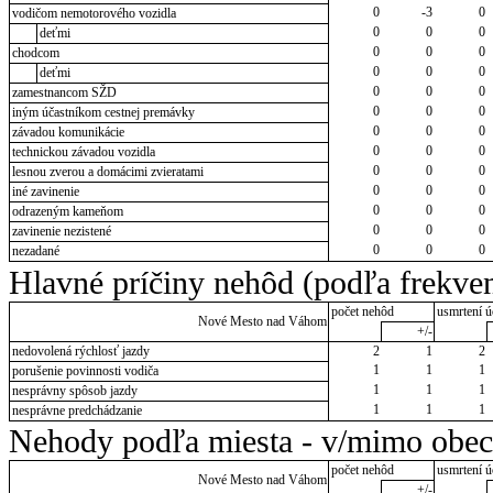
0
-3
0
vodičom nemotorového vozidla
0
0
0
deťmi
0
0
0
chodcom
0
0
0
deťmi
0
0
0
zamestnancom SŽD
0
0
0
iným účastníkom cestnej premávky
0
0
0
závadou komunikácie
0
0
0
technickou závadou vozidla
0
0
0
lesnou zverou a domácimi zvieratami
0
0
0
iné zavinenie
0
0
0
odrazeným kameňom
0
0
0
zavinenie nezistené
0
0
0
nezadané
Hlavné príčiny nehôd (podľa frekven
počet nehôd
usmrtení ú
Nové Mesto nad Váhom
+/-
nedovolená rýchlosť jazdy
2
1
2
1
1
1
porušenie povinnosti vodiča
1
1
1
nesprávny spôsob jazdy
1
1
1
nesprávne predchádzanie
Nehody podľa miesta - v/mimo obec
počet nehôd
usmrtení ú
Nové Mesto nad Váhom
+/-