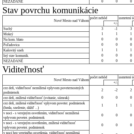
0
0
0
NEZADANÉ
Stav povrchu komunikácie
počet nehôd
usmrtení ú
Nové Mesto nad Váhom
+/-
Suchý
3
-1
3
1
1
1
Mokrý
0
0
0
Na kom. blato
0
0
0
Poľadovica
1
1
1
Kašovitý sneh
0
0
0
Iný stav komunik.
0
0
0
NEZADANÉ
Viditeľnosť
počet nehôd
usmrtení ú
Nové Mesto nad Váhom
+/-
cez deň, viditeľnosť neznížená vplyvom poveternostných
2
-2
2
podmienok
0
0
0
cez deň, znížená viditeľnosť (svitanie, súmrak)
cez deň, znížená viditeľnosť vplyvom poveter. podmienok
1
1
1
(hmla, sneženie, dážď ...)
v noci - s verejným osvetlením, viditeľnosť neznížená
0
0
0
vplyvom poveter. podmienok
v noci - s verejným osvetlením, znížená viditeľnosť
0
0
0
vplyvom poveter. podmienok
v noci bez verejného osvetlenia, viditeľnosť neznížená