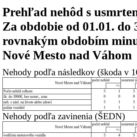
Prehľad nehôd s usmrten
Za obdobie od 01.01. do 
rovnakým obdobím minulé
Nové Mesto nad Váhom
Nehody podľa následkov (škoda v 1
počet nehôd
usmrtení ú
Nové Mesto nad Váhom
+/-
Počet nehôd celkom
5
1
5
0
0
0
šk. do 3990€, bez usmrt., zran.
5
1
5
neh. s násl. na živote alebo zdraví
1
1
1
požiar vozidiel
Nehody podľa zavinenia (ŠEDN)
počet nehôd
usmrtení ú
Nové Mesto nad Váhom
+/-
vodičom motorového vozidla
5
4
5