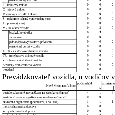
ostatné prípojné vozidlo
0
0
0
T - kolesový traktor
0
0
0
C - pásový traktor
0
0
0
R - prípojné vozidlo traktora
0
0
0
S - traktorom ťahaný vymeniteľný stroj
0
0
0
P - pracovný stroj
0
-3
0
V - iné cestné vozidlo
0
-3
0
bicykel, kolobežka
0
0
0
záprahové
0
0
0
jednonápravový traktor s prívesom
0
0
0
ostatné iné cestné vozidlo
0
0
0
ELEK - električkové dráhové vozidlo
0
0
0
TR - trolejbusové dráhové vozidlo
0
0
0
ZE - železničné dráhové vozidlo
0
0
0
nezistený druh cestného vozidla
0
0
0
nezadané
Prevádzkovateľ vozidla, u vodičov 
počet nehôd
usmrtení ú
Nové Mesto nad Váhom
+/-
vozidlo súkromné, nevyužívané na zárobkovú činnosť
4
1
4
0
0
0
vozidlo súkromné, využívané na zárobkovú činnosť
1
1
1
súkromná organizácia (podnikateľ, s.r.o., atď)
0
0
0
mestská hromadná doprava
0
0
0
verejná hromadná doprava