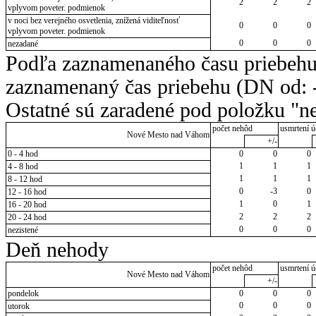
2
2
2
vplyvom poveter. podmienok
v noci bez verejného osvetlenia, znížená viditeľnosť
0
0
0
vplyvom poveter. podmienok
0
0
0
nezadané
Podľa zaznamenaného času priebehu
zaznamenaný čas priebehu (DN od: -
Ostatné sú zaradené pod položku "ne
počet nehôd
usmrtení ú
Nové Mesto nad Váhom
+/-
0 - 4 hod
0
0
0
1
1
1
4 - 8 hod
1
1
1
8 - 12 hod
0
-3
0
12 - 16 hod
1
0
1
16 - 20 hod
2
2
2
20 - 24 hod
0
0
0
nezistené
Deň nehody
počet nehôd
usmrtení ú
Nové Mesto nad Váhom
+/-
pondelok
0
0
0
0
0
0
utorok