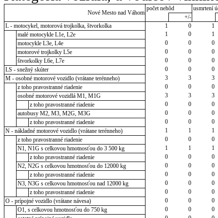
počet nehôd
usmrtení ú
Nové Mesto nad Váhom
+/-
L - motocykel, motorová trojkolka, štvorkolka
1
0
1
1
0
1
malé motocykle L1e, L2e
0
0
0
motocykle L3e, L4e
0
0
0
motorové trojkolky L5e
0
0
0
štvorkolky L6e, L7e
0
0
0
LS - snežný skúter
3
3
3
M - osobné motorové vozidlo (vrátane terénneho)
0
0
0
z toho pravostranné riadenie
3
3
3
osobné motorové vozidlá M1, M1G
0
0
0
z toho pravostranné riadenie
0
0
0
autobusy M2, M3, M2G, M3G
0
0
0
z toho pravostranné riadenie
1
1
1
N - nákladné motorové vozidlo (vrátane terénneho)
0
0
0
z toho pravostranné riadenie
1
1
1
N1, N1G s celkovou hmotnosťou do 3 500 kg
0
0
0
z toho pravostranné riadenie
0
0
0
N2, N2G s celkovou hmotnosťou do 12000 kg
0
0
0
z toho pravostranné riadenie
0
0
0
N3, N3G s celkovou hmotnosťou nad 12000 kg
0
0
0
z toho pravostranné riadenie
0
0
0
O - prípojné vozidlo (vrátane návesa)
0
0
0
O1, s celkovou hmotnosťou do 750 kg
0
0
0