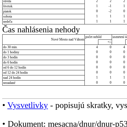
2
2
2
streda
1
-1
1
štvrtok
0
-2
0
piatok
1
1
1
sobota
1
1
1
nedeľa
Čas nahlásenia nehody
počet nehôd
usmrtení ú
Nové Mesto nad Váhom
+/-
do 30 min.
4
0
4
0
0
0
do 1 hodiny
0
0
0
do 3 hodín
0
0
0
do 6 hodín
0
0
0
od 6 do 12 hodín
0
0
0
od 12 do 24 hodín
1
1
1
nad 24 hodín
0
0
0
nezadané
•
Vysvetlivky
- popisujú skratky, vys
• Dokument: mesacna/dnur/dnur-p5