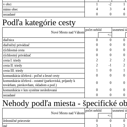
v obci
1
-2
1
4
3
4
mimo obec
0
0
0
nezadané
Podľa kategórie cesty
počet nehôd
usmrtení ú
Nové Mesto nad Váhom
+/-
diaľnica
0
0
0
0
0
0
diaľničný privádzač
0
0
0
rýchlostná cesta
0
0
0
rýchlostný privádzač
2
2
2
cesta I. triedy
2
-1
2
cesta II. triedy
1
0
1
cesta III. triedy
0
0
0
komunikácia účelová - poľné a lesné cesty
komunikácia účelová - ostatné (parkoviská, príjazdy k
0
0
0
továrňam, pieskovňam, skladom a pod.)
0
0
0
komunikácia v km systéme nesledovaná
0
0
0
nezadané
Nehody podľa miesta - špecifické ob
počet nehôd
usmrtení ú
Nové Mesto nad Váhom
+/-
železničné priecestie
0
0
0
5
1
5
iné