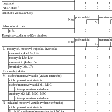
1
1
1
nezistené
0
0
0
NEZADANÉ
Alkohol u vinníka nehody
počet nehôd
usmrtení ú
Nitra
+/-
Alkohol u vin. neh.
0
0
0
0
0
tj. %
Kategória vozidla, u vodičov vinníkov
počet nehôd
usmrtení ú
Nitra
+/-
L - motocykel, motorová trojkolka, štvorkolka
1
0
1
0
0
0
malé motocykle L1e, L2e
1
0
1
motocykle L3e, L4e
0
0
0
motorové trojkolky L5e
0
0
0
štvorkolky L6e, L7e
0
0
0
LS - snežný skúter
3
1
3
M - osobné motorové vozidlo (vrátane terénneho)
0
0
0
z toho pravostranné riadenie
3
1
3
osobné motorové vozidlá M1, M1G
0
0
0
z toho pravostranné riadenie
0
0
0
autobusy M2, M3, M2G, M3G
0
0
0
z toho pravostranné riadenie
0
0
0
N - nákladné motorové vozidlo (vrátane terénneho)
0
0
0
z toho pravostranné riadenie
0
0
0
N1, N1G s celkovou hmotnosťou do 3 500 kg