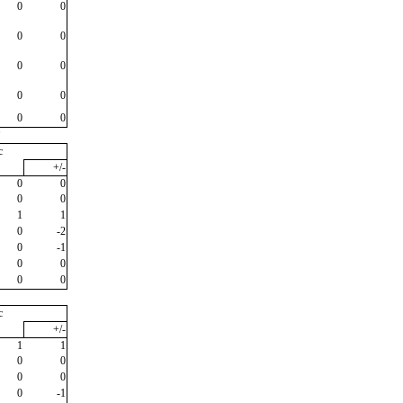
0
0
0
0
0
0
0
0
0
0
"
c
+/-
0
0
0
0
1
1
0
-2
0
-1
0
0
0
0
c
+/-
1
1
0
0
0
0
0
-1