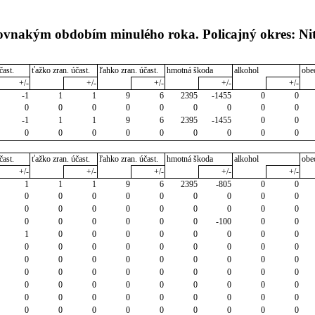
rovnakým obdobím minulého roka. Policajný okres: Ni
čast.
ťažko zran. účast.
ľahko zran. účast.
hmotná škoda
alkohol
obe
+/-
+/-
+/-
+/-
+/-
-1
1
1
9
6
2395
-1455
0
0
0
0
0
0
0
0
0
0
0
-1
1
1
9
6
2395
-1455
0
0
0
0
0
0
0
0
0
0
0
čast.
ťažko zran. účast.
ľahko zran. účast.
hmotná škoda
alkohol
obe
+/-
+/-
+/-
+/-
+/-
1
1
1
9
6
2395
-805
0
0
0
0
0
0
0
0
0
0
0
0
0
0
0
0
0
0
0
0
0
0
0
0
0
0
-100
0
0
1
0
0
0
0
0
0
0
0
0
0
0
0
0
0
0
0
0
0
0
0
0
0
0
0
0
0
0
0
0
0
0
0
0
0
0
0
0
0
0
0
0
0
0
0
0
0
0
0
0
0
0
0
0
0
0
0
0
0
0
0
0
0