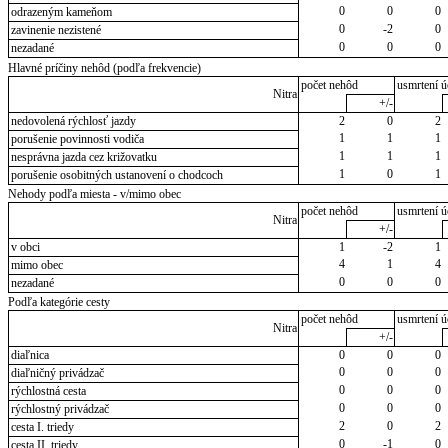
0
0
0
odrazeným kameňom
0
-2
0
zavinenie nezistené
0
0
0
nezadané
Hlavné príčiny nehôd (podľa frekvencie)
počet nehôd
usmrtení ú
Nitra
+/-
nedovolená rýchlosť jazdy
2
0
2
1
1
1
porušenie povinnosti vodiča
1
1
1
nesprávna jazda cez križovatku
1
0
1
porušenie osobitných ustanovení o chodcoch
Nehody podľa miesta - v/mimo obec
počet nehôd
usmrtení ú
Nitra
+/-
v obci
1
-2
1
4
1
4
mimo obec
0
0
0
nezadané
Podľa kategórie cesty
počet nehôd
usmrtení ú
Nitra
+/-
diaľnica
0
0
0
0
0
0
diaľničný privádzač
0
0
0
rýchlostná cesta
0
0
0
rýchlostný privádzač
2
0
2
cesta I. triedy
0
-1
0
cesta II. triedy