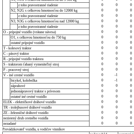
0
0
0
z toho pravostranné riadenie
0
0
0
N2, N2G s celkovou hmotnosťou do 12000 kg
0
0
0
z toho pravostranné riadenie
0
0
0
N3, N3G s celkovou hmotnosťou nad 12000 kg
0
0
0
z toho pravostranné riadenie
0
0
0
O - prípojné vozidlo (vrátane návesa)
0
0
0
O1, s celkovou hmotnosťou do 750 kg
0
0
0
ostatné prípojné vozidlo
0
0
0
T - kolesový traktor
0
0
0
C - pásový traktor
0
0
0
R - prípojné vozidlo traktora
0
0
0
S - traktorom ťahaný vymeniteľný stroj
0
0
0
P - pracovný stroj
0
-1
0
V - iné cestné vozidlo
0
-1
0
bicykel, kolobežka
0
0
0
záprahové
0
0
0
jednonápravový traktor s prívesom
0
0
0
ostatné iné cestné vozidlo
0
0
0
ELEK - električkové dráhové vozidlo
0
0
0
TR - trolejbusové dráhové vozidlo
0
0
0
ZE - železničné dráhové vozidlo
0
0
0
nezistený druh cestného vozidla
0
0
0
nezadané
Prevádzkovateľ vozidla, u vodičov vinníkov