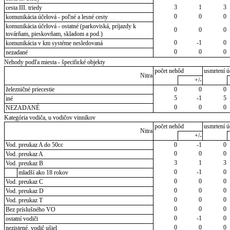
3
1
3
cesta III. triedy
0
0
0
komunikácia účelová - poľné a lesné cesty
komunikácia účelová - ostatné (parkoviská, príjazdy k
0
0
0
továrňam, pieskovňam, skladom a pod.)
0
-1
0
komunikácia v km systéme nesledovaná
0
0
0
nezadané
Nehody podľa miesta - špecifické objekty
počet nehôd
usmrtení ú
Nitra
+/-
železničné priecestie
0
0
0
5
-1
5
iné
0
0
0
NEZADANÉ
Kategória vodiča, u vodičov vinníkov
počet nehôd
usmrtení ú
Nitra
+/-
Vod. preukaz A do 50cc
0
-1
0
0
0
0
Vod. preukaz A
3
1
3
Vod. preukaz B
0
-1
0
mladší ako 18 rokov
0
0
0
Vod. preukaz C
0
0
0
Vod. preukaz D
0
0
0
Vod. preukaz T
0
0
0
Bez príslušného VO
0
-1
0
ostatní vodiči
0
0
0
nezistené, vodič ušiel