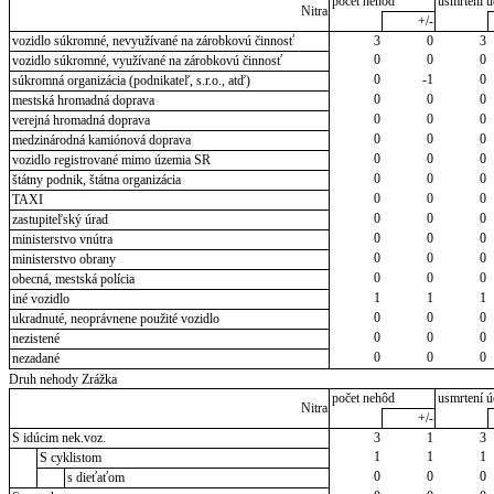
počet nehôd
usmrtení ú
Nitra
+/-
vozidlo súkromné, nevyužívané na zárobkovú činnosť
3
0
3
0
0
0
vozidlo súkromné, využívané na zárobkovú činnosť
0
-1
0
súkromná organizácia (podnikateľ, s.r.o., atď)
0
0
0
mestská hromadná doprava
0
0
0
verejná hromadná doprava
0
0
0
medzinárodná kamiónová doprava
0
0
0
vozidlo registrované mimo územia SR
0
0
0
štátny podnik, štátna organizácia
0
0
0
TAXI
0
0
0
zastupiteľský úrad
0
0
0
ministerstvo vnútra
0
0
0
ministerstvo obrany
0
0
0
obecná, mestská polícia
1
1
1
iné vozidlo
0
0
0
ukradnuté, neoprávnene použité vozidlo
0
0
0
nezistené
0
0
0
nezadané
Druh nehody Zrážka
počet nehôd
usmrtení ú
Nitra
+/-
S idúcim nek.voz.
3
1
3
1
1
1
S cyklistom
0
0
0
s dieťaťom