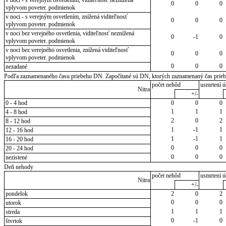
0
0
0
vplyvom poveter. podmienok
v noci - s verejným osvetlením, znížená viditeľnosť
0
0
0
vplyvom poveter. podmienok
v noci bez verejného osvetlenia, viditeľnosť neznížená
0
-1
0
vplyvom poveter. podmienok
v noci bez verejného osvetlenia, znížená viditeľnosť
0
0
0
vplyvom poveter. podmienok
0
0
0
nezadané
Podľa zaznamenaného času priebehu DN. Započítané sú DN, ktorých zaznamenaný čas priebeh
počet nehôd
usmrtení ú
Nitra
+/-
0 - 4 hod
0
0
0
1
1
1
4 - 8 hod
2
0
2
8 - 12 hod
1
-1
1
12 - 16 hod
1
-1
1
16 - 20 hod
0
0
0
20 - 24 hod
0
0
0
nezistené
Deň nehody
počet nehôd
usmrtení ú
Nitra
+/-
pondelok
2
0
2
0
0
0
utorok
1
1
1
streda
0
-1
0
štvrtok