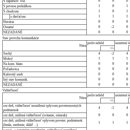
0
0
0
S zaparkov. voz.
1
0
1
S pevnou prekážkou
1
0
1
S chodcom
1
1
1
s dieťaťom
0
0
0
Havária
0
-2
0
Ostatné
0
0
0
NEZADANÉ
Stav povrchu komunikácie
počet nehôd
usmrtení ú
Nitra
+/-
Suchý
4
-2
4
1
1
1
Mokrý
0
0
0
Na kom. blato
0
0
0
Poľadovica
0
0
0
Kašovitý sneh
0
0
0
Iný stav komunik.
0
0
0
NEZADANÉ
Viditeľnosť
počet nehôd
usmrtení ú
Nitra
+/-
cez deň, viditeľnosť neznížená vplyvom poveternostných
4
-1
4
podmienok
0
0
0
cez deň, znížená viditeľnosť (svitanie, súmrak)
cez deň, znížená viditeľnosť vplyvom poveter. podmienok
1
1
1
(hmla, sneženie, dážď ...)
v noci - s verejným osvetlením, viditeľnosť neznížená