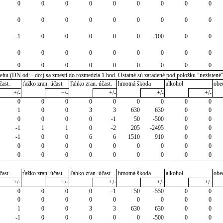
0
0
0
0
0
0
0
0
0
0
0
0
0
0
0
0
0
0
-1
0
0
0
0
0
-100
0
0
0
0
0
0
0
0
0
0
0
0
0
0
0
0
0
0
0
0
u (DN od: - do:) sa zmestí do rozmedzia 1 hod. Ostatné sú zaradené pod položku "nezistené
čast.
ťažko zran. účast.
ľahko zran. účast.
hmotná škoda
alkohol
obe
+/-
+/-
+/-
+/-
+/-
0
0
0
0
0
0
0
0
0
1
0
0
3
3
630
630
0
0
0
0
0
0
-1
50
-500
0
0
-1
1
1
0
-2
205
-2495
0
0
-1
0
0
6
6
1510
910
0
0
0
0
0
0
0
0
0
0
0
0
0
0
0
0
0
0
0
0
čast.
ťažko zran. účast.
ľahko zran. účast.
hmotná škoda
alkohol
obe
+/-
+/-
+/-
+/-
+/-
0
0
0
0
-1
50
-550
0
0
0
0
0
0
0
0
0
0
0
1
0
0
3
3
630
630
0
0
-1
0
0
0
0
0
-500
0
0