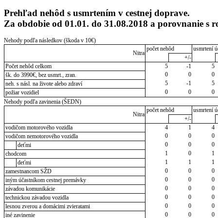
Prehľad nehôd s usmrtením v cestnej doprave.
Za obdobie od 01.01. do 31.08.2018 a porovnanie s 
Nehody podľa následkov (škoda v 10€)
počet nehôd
usmrtení ú
Nitra
+/-
Počet nehôd celkom
5
-1
5
0
0
0
šk. do 3990€, bez usmrt., zran.
5
-1
5
neh. s násl. na živote alebo zdraví
0
0
0
požiar vozidiel
Nehody podľa zavinenia (ŠEDN)
počet nehôd
usmrtení ú
Nitra
+/-
vodičom motorového vozidla
4
1
4
0
0
0
vodičom nemotorového vozidla
0
0
0
deťmi
1
0
1
chodcom
1
1
1
deťmi
0
0
0
zamestnancom SŽD
0
0
0
iným účastníkom cestnej premávky
0
0
0
závadou komunikácie
0
0
0
technickou závadou vozidla
0
0
0
lesnou zverou a domácimi zvieratami
0
0
0
iné zavinenie