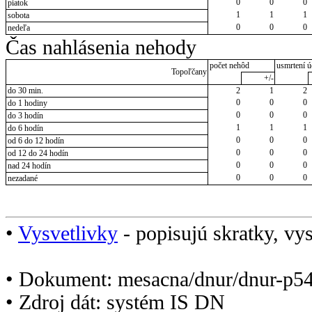
0
0
0
piatok
1
1
1
sobota
0
0
0
nedeľa
Čas nahlásenia nehody
počet nehôd
usmrtení ú
Topoľčany
+/-
do 30 min.
2
1
2
0
0
0
do 1 hodiny
0
0
0
do 3 hodín
1
1
1
do 6 hodín
0
0
0
od 6 do 12 hodín
0
0
0
od 12 do 24 hodín
0
0
0
nad 24 hodín
0
0
0
nezadané
•
Vysvetlivky
- popisujú skratky, vys
• Dokument: mesacna/dnur/dnur-p5
• Zdroj dát: systém IS DN