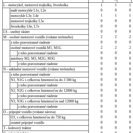
L - motocykel, motorová trojkolka, štvorkolka
1
1
1
0
0
0
malé motocykle L1e, L2e
1
1
1
motocykle L3e, L4e
0
0
0
motorové trojkolky L5e
0
0
0
štvorkolky L6e, L7e
0
0
0
LS - snežný skúter
2
2
2
M - osobné motorové vozidlo (vrátane terénneho)
0
0
0
z toho pravostranné riadenie
2
2
2
osobné motorové vozidlá M1, M1G
0
0
0
z toho pravostranné riadenie
0
0
0
autobusy M2, M3, M2G, M3G
0
0
0
z toho pravostranné riadenie
0
0
0
N - nákladné motorové vozidlo (vrátane terénneho)
0
0
0
z toho pravostranné riadenie
0
0
0
N1, N1G s celkovou hmotnosťou do 3 500 kg
0
0
0
z toho pravostranné riadenie
0
0
0
N2, N2G s celkovou hmotnosťou do 12000 kg
0
0
0
z toho pravostranné riadenie
0
0
0
N3, N3G s celkovou hmotnosťou nad 12000 kg
0
0
0
z toho pravostranné riadenie
0
0
0
O - prípojné vozidlo (vrátane návesa)
0
0
0
O1, s celkovou hmotnosťou do 750 kg
0
0
0
ostatné prípojné vozidlo
0
0
0
T - kolesový traktor
0
0
0