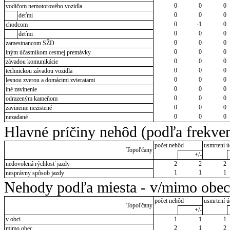
0
0
0
vodičom nemotorového vozidla
0
0
0
deťmi
0
-1
0
chodcom
0
0
0
deťmi
0
0
0
zamestnancom SŽD
0
0
0
iným účastníkom cestnej premávky
0
0
0
závadou komunikácie
0
0
0
technickou závadou vozidla
0
0
0
lesnou zverou a domácimi zvieratami
0
0
0
iné zavinenie
0
0
0
odrazeným kameňom
0
0
0
zavinenie nezistené
0
0
0
nezadané
Hlavné príčiny nehôd (podľa frekven
počet nehôd
usmrtení ú
Topoľčany
+/-
nedovolená rýchlosť jazdy
2
2
2
1
1
1
nesprávny spôsob jazdy
Nehody podľa miesta - v/mimo obec
počet nehôd
usmrtení ú
Topoľčany
+/-
v obci
1
1
1
2
1
2
mimo obec