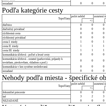
0
0
0
nezadané
Podľa kategórie cesty
počet nehôd
usmrtení ú
Topoľčany
+/-
diaľnica
0
0
0
0
0
0
diaľničný privádzač
0
0
0
rýchlostná cesta
0
0
0
rýchlostný privádzač
1
0
1
cesta I. triedy
1
1
1
cesta II. triedy
1
1
1
cesta III. triedy
0
0
0
komunikácia účelová - poľné a lesné cesty
komunikácia účelová - ostatné (parkoviská, príjazdy k
0
0
0
továrňam, pieskovňam, skladom a pod.)
0
0
0
komunikácia v km systéme nesledovaná
0
0
0
nezadané
Nehody podľa miesta - špecifické ob
počet nehôd
usmrtení ú
Topoľčany
+/-
železničné priecestie
0
0
0
3
2
3
iné
0
0
0
NEZADANÉ