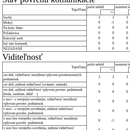
počet nehôd
usmrtení ú
Topoľčany
+/-
Suchý
3
3
3
0
-1
0
Mokrý
0
0
0
Na kom. blato
0
0
0
Poľadovica
0
0
0
Kašovitý sneh
0
0
0
Iný stav komunik.
0
0
0
NEZADANÉ
Viditeľnosť
počet nehôd
usmrtení ú
Topoľčany
+/-
cez deň, viditeľnosť neznížená vplyvom poveternostných
3
3
3
podmienok
0
0
0
cez deň, znížená viditeľnosť (svitanie, súmrak)
cez deň, znížená viditeľnosť vplyvom poveter. podmienok
0
0
0
(hmla, sneženie, dážď ...)
v noci - s verejným osvetlením, viditeľnosť neznížená
0
0
0
vplyvom poveter. podmienok
v noci - s verejným osvetlením, znížená viditeľnosť
0
0
0
vplyvom poveter. podmienok
v noci bez verejného osvetlenia, viditeľnosť neznížená
0
-1
0
vplyvom poveter. podmienok
v noci bez verejného osvetlenia, znížená viditeľnosť
0
0
0