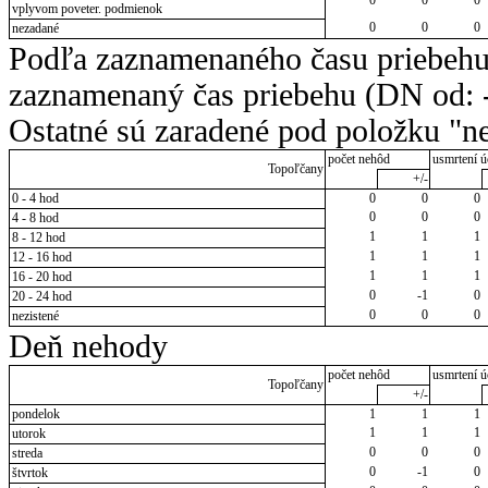
vplyvom poveter. podmienok
0
0
0
nezadané
Podľa zaznamenaného času priebehu
zaznamenaný čas priebehu (DN od: -
Ostatné sú zaradené pod položku "ne
počet nehôd
usmrtení ú
Topoľčany
+/-
0 - 4 hod
0
0
0
0
0
0
4 - 8 hod
1
1
1
8 - 12 hod
1
1
1
12 - 16 hod
1
1
1
16 - 20 hod
0
-1
0
20 - 24 hod
0
0
0
nezistené
Deň nehody
počet nehôd
usmrtení ú
Topoľčany
+/-
pondelok
1
1
1
1
1
1
utorok
0
0
0
streda
0
-1
0
štvrtok