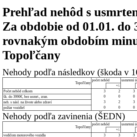
Prehľad nehôd s usmrten
Za obdobie od 01.01. do 
rovnakým obdobím minulé
Topoľčany
Nehody podľa následkov (škoda v 1
počet nehôd
usmrtení ú
Topoľčany
+/-
Počet nehôd celkom
3
2
3
0
0
0
šk. do 3990€, bez usmrt., zran.
3
2
3
neh. s násl. na živote alebo zdraví
0
0
0
požiar vozidiel
Nehody podľa zavinenia (ŠEDN)
počet nehôd
usmrtení ú
Topoľčany
+/-
vodičom motorového vozidla
3
3
3