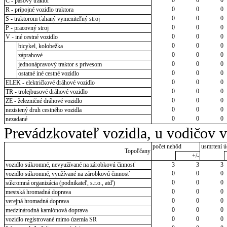
C - pásový traktor
0
0
0
R - prípojné vozidlo traktora
0
0
0
S - traktorom ťahaný vymeniteľný stroj
0
0
0
P - pracovný stroj
0
0
0
V - iné cestné vozidlo
0
0
0
bicykel, kolobežka
0
0
0
záprahové
0
0
0
jednonápravový traktor s prívesom
0
0
0
ostatné iné cestné vozidlo
0
0
0
ELEK - električkové dráhové vozidlo
0
0
0
TR - trolejbusové dráhové vozidlo
0
0
0
ZE - železničné dráhové vozidlo
0
0
0
nezistený druh cestného vozidla
0
0
0
nezadané
Prevádzkovateľ vozidla, u vodičov 
počet nehôd
usmrtení ú
Topoľčany
+/-
vozidlo súkromné, nevyužívané na zárobkovú činnosť
3
3
3
0
0
0
vozidlo súkromné, využívané na zárobkovú činnosť
0
0
0
súkromná organizácia (podnikateľ, s.r.o., atď)
0
0
0
mestská hromadná doprava
0
0
0
verejná hromadná doprava
0
0
0
medzinárodná kamiónová doprava
0
0
0
vozidlo registrované mimo územia SR