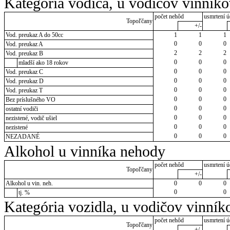
Kategória vodiča, u vodičov vinník
počet nehôd
usmrtení ú
Topoľčany
+/-
Vod. preukaz A do 50cc
1
1
1
0
0
0
Vod. preukaz A
2
2
2
Vod. preukaz B
0
0
0
mladší ako 18 rokov
0
0
0
Vod. preukaz C
0
0
0
Vod. preukaz D
0
0
0
Vod. preukaz T
0
0
0
Bez príslušného VO
0
0
0
ostatní vodiči
0
0
0
nezistené, vodič ušiel
0
0
0
nezistené
0
0
0
NEZADANÉ
Alkohol u vinníka nehody
počet nehôd
usmrtení ú
Topoľčany
+/-
Alkohol u vin. neh.
0
0
0
0
0
tj. %
Kategória vozidla, u vodičov vinník
počet nehôd
usmrtení ú
Topoľčany
+/-