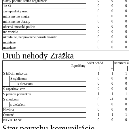
0
0
0
štátny podnik, štátna organizácia
0
0
0
TAXI
0
0
0
zastupiteľský úrad
0
0
0
ministerstvo vnútra
0
0
0
ministerstvo obrany
0
0
0
obecná, mestská polícia
0
0
0
iné vozidlo
0
0
0
ukradnuté, neoprávnene použité vozidlo
0
0
0
nezistené
0
0
0
nezadané
Druh nehody Zrážka
počet nehôd
usmrtení ú
Topoľčany
+/-
S idúcim nek.voz.
1
1
1
0
0
0
S cyklistom
0
0
0
s dieťaťom
0
0
0
S zaparkov. voz.
1
1
1
S pevnou prekážkou
0
-1
0
S chodcom
0
0
0
s dieťaťom
0
0
0
Havária
1
1
1
Ostatné
0
0
0
NEZADANÉ
Stav povrchu komunikácie