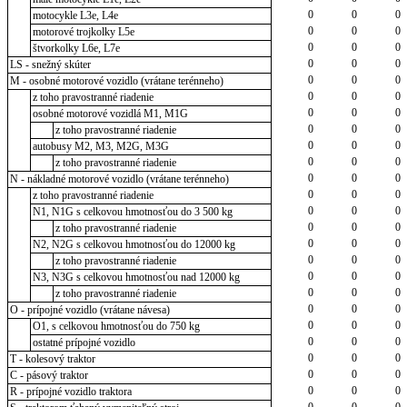
0
0
0
motocykle L3e, L4e
0
0
0
motorové trojkolky L5e
0
0
0
štvorkolky L6e, L7e
0
0
0
LS - snežný skúter
0
0
0
M - osobné motorové vozidlo (vrátane terénneho)
0
0
0
z toho pravostranné riadenie
0
0
0
osobné motorové vozidlá M1, M1G
0
0
0
z toho pravostranné riadenie
0
0
0
autobusy M2, M3, M2G, M3G
0
0
0
z toho pravostranné riadenie
0
0
0
N - nákladné motorové vozidlo (vrátane terénneho)
0
0
0
z toho pravostranné riadenie
0
0
0
N1, N1G s celkovou hmotnosťou do 3 500 kg
0
0
0
z toho pravostranné riadenie
0
0
0
N2, N2G s celkovou hmotnosťou do 12000 kg
0
0
0
z toho pravostranné riadenie
0
0
0
N3, N3G s celkovou hmotnosťou nad 12000 kg
0
0
0
z toho pravostranné riadenie
0
0
0
O - prípojné vozidlo (vrátane návesa)
0
0
0
O1, s celkovou hmotnosťou do 750 kg
0
0
0
ostatné prípojné vozidlo
0
0
0
T - kolesový traktor
0
0
0
C - pásový traktor
0
0
0
R - prípojné vozidlo traktora
0
0
0