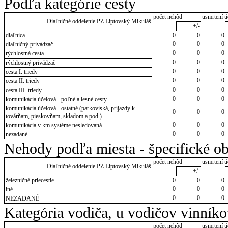
Podľa kategórie cesty
počet nehôd
usmrtení ú
Diaľničné oddelenie PZ Liptovský Mikuláš
+/-
diaľnica
0
0
0
0
0
0
diaľničný privádzač
0
0
0
rýchlostná cesta
0
0
0
rýchlostný privádzač
0
0
0
cesta I. triedy
0
0
0
cesta II. triedy
0
0
0
cesta III. triedy
0
0
0
komunikácia účelová - poľné a lesné cesty
komunikácia účelová - ostatné (parkoviská, príjazdy k
0
0
0
továrňam, pieskovňam, skladom a pod.)
0
0
0
komunikácia v km systéme nesledovaná
0
0
0
nezadané
Nehody podľa miesta - špecifické ob
počet nehôd
usmrtení ú
Diaľničné oddelenie PZ Liptovský Mikuláš
+/-
železničné priecestie
0
0
0
0
0
0
iné
0
0
0
NEZADANÉ
Kategória vodiča, u vodičov vinník
počet nehôd
usmrtení ú