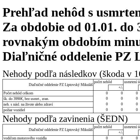
Prehľad nehôd s usmrten
Za obdobie od 01.01. do 
rovnakým obdobím minulé
Diaľničné oddelenie PZ 
Nehody podľa následkov (škoda v 1
počet nehôd
usmrtení ú
Diaľničné oddelenie PZ Liptovský Mikuláš
+/-
Počet nehôd celkom
0
0
0
0
0
0
šk. do 3990€, bez usmrt., zran.
0
0
0
neh. s násl. na živote alebo zdraví
0
0
0
požiar vozidiel
Nehody podľa zavinenia (ŠEDN)
počet nehôd
usmrtení ú
Diaľničné oddelenie PZ Liptovský Mikuláš
+/-
vodičom motorového vozidla
0
0
0