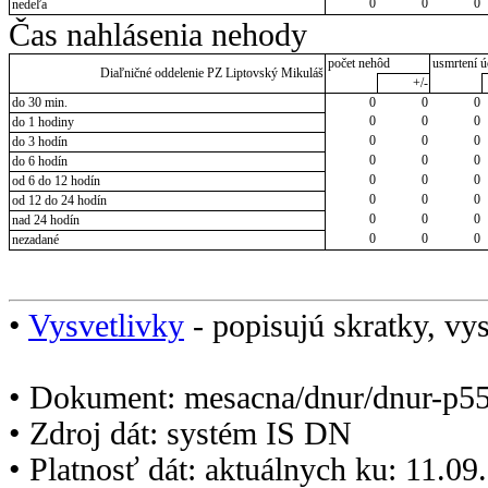
0
0
0
nedeľa
Čas nahlásenia nehody
počet nehôd
usmrtení ú
Diaľničné oddelenie PZ Liptovský Mikuláš
+/-
do 30 min.
0
0
0
0
0
0
do 1 hodiny
0
0
0
do 3 hodín
0
0
0
do 6 hodín
0
0
0
od 6 do 12 hodín
0
0
0
od 12 do 24 hodín
0
0
0
nad 24 hodín
0
0
0
nezadané
•
Vysvetlivky
- popisujú skratky, vys
• Dokument: mesacna/dnur/dnur-p5
• Zdroj dát: systém IS DN
• Platnosť dát: aktuálnych ku: 11.0