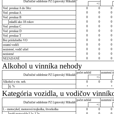
Diaľničné oddelenie PZ Liptovský Mikuláš
+/-
Vod. preukaz A do 50cc
0
0
0
0
0
0
Vod. preukaz A
0
0
0
Vod. preukaz B
0
0
0
mladší ako 18 rokov
0
0
0
Vod. preukaz C
0
0
0
Vod. preukaz D
0
0
0
Vod. preukaz T
0
0
0
Bez príslušného VO
0
0
0
ostatní vodiči
0
0
0
nezistené, vodič ušiel
0
0
0
nezistené
0
0
0
NEZADANÉ
Alkohol u vinníka nehody
počet nehôd
usmrtení ú
Diaľničné oddelenie PZ Liptovský Mikuláš
+/-
Alkohol u vin. neh.
0
0
0
•
•
tj. %
Kategória vozidla, u vodičov vinník
počet nehôd
usmrtení ú
Diaľničné oddelenie PZ Liptovský Mikuláš
+/-
L - motocykel, motorová trojkolka, štvorkolka
0
0
0
0
0
0
malé motocykle L1e, L2e