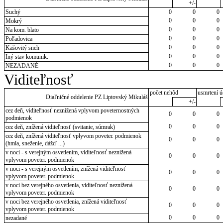
+/-
Suchý
0
0
0
0
0
0
Mokrý
0
0
0
Na kom. blato
0
0
0
Poľadovica
0
0
0
Kašovitý sneh
0
0
0
Iný stav komunik.
0
0
0
NEZADANÉ
Viditeľnosť
počet nehôd
usmrtení ú
Diaľničné oddelenie PZ Liptovský Mikuláš
+/-
cez deň, viditeľnosť neznížená vplyvom poveternostných
0
0
0
podmienok
0
0
0
cez deň, znížená viditeľnosť (svitanie, súmrak)
cez deň, znížená viditeľnosť vplyvom poveter. podmienok
0
0
0
(hmla, sneženie, dážď ...)
v noci - s verejným osvetlením, viditeľnosť neznížená
0
0
0
vplyvom poveter. podmienok
v noci - s verejným osvetlením, znížená viditeľnosť
0
0
0
vplyvom poveter. podmienok
v noci bez verejného osvetlenia, viditeľnosť neznížená
0
0
0
vplyvom poveter. podmienok
v noci bez verejného osvetlenia, znížená viditeľnosť
0
0
0
vplyvom poveter. podmienok
0
0
0
nezadané