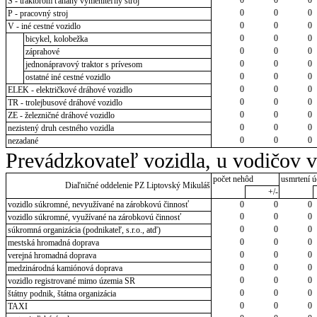
S - traktorom ťahaný vymeniteľný stroj
0
0
0
P - pracovný stroj
0
0
0
V - iné cestné vozidlo
0
0
0
bicykel, kolobežka
0
0
0
záprahové
0
0
0
jednonápravový traktor s prívesom
0
0
0
ostatné iné cestné vozidlo
0
0
0
ELEK - električkové dráhové vozidlo
0
0
0
TR - trolejbusové dráhové vozidlo
0
0
0
ZE - železničné dráhové vozidlo
0
0
0
nezistený druh cestného vozidla
0
0
0
nezadané
Prevádzkovateľ vozidla, u vodičov 
počet nehôd
usmrtení ú
Diaľničné oddelenie PZ Liptovský Mikuláš
+/-
vozidlo súkromné, nevyužívané na zárobkovú činnosť
0
0
0
0
0
0
vozidlo súkromné, využívané na zárobkovú činnosť
0
0
0
súkromná organizácia (podnikateľ, s.r.o., atď)
0
0
0
mestská hromadná doprava
0
0
0
verejná hromadná doprava
0
0
0
medzinárodná kamiónová doprava
0
0
0
vozidlo registrované mimo územia SR
0
0
0
štátny podnik, štátna organizácia
0
0
0
TAXI