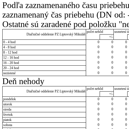
Podľa zaznamenaného času priebehu
zaznamenaný čas priebehu (DN od: -
Ostatné sú zaradené pod položku "ne
počet nehôd
usmrtení ú
Diaľničné oddelenie PZ Liptovský Mikuláš
+/-
0 - 4 hod
0
0
0
0
0
0
4 - 8 hod
0
0
0
8 - 12 hod
0
0
0
12 - 16 hod
0
0
0
16 - 20 hod
0
0
0
20 - 24 hod
0
0
0
nezistené
Deň nehody
počet nehôd
usmrtení ú
Diaľničné oddelenie PZ Liptovský Mikuláš
+/-
pondelok
0
0
0
0
0
0
utorok
0
0
0
streda
0
0
0
štvrtok
0
0
0
piatok
0
0
0
sobota