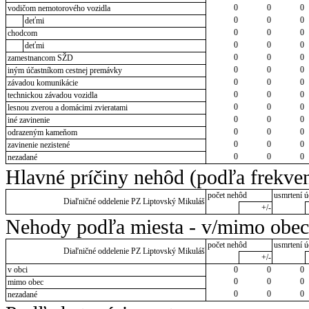
0
0
0
vodičom nemotorového vozidla
0
0
0
deťmi
0
0
0
chodcom
0
0
0
deťmi
0
0
0
zamestnancom SŽD
0
0
0
iným účastníkom cestnej premávky
0
0
0
závadou komunikácie
0
0
0
technickou závadou vozidla
0
0
0
lesnou zverou a domácimi zvieratami
0
0
0
iné zavinenie
0
0
0
odrazeným kameňom
0
0
0
zavinenie nezistené
0
0
0
nezadané
Hlavné príčiny nehôd (podľa frekven
počet nehôd
usmrtení ú
Diaľničné oddelenie PZ Liptovský Mikuláš
+/-
Nehody podľa miesta - v/mimo obec
počet nehôd
usmrtení ú
Diaľničné oddelenie PZ Liptovský Mikuláš
+/-
v obci
0
0
0
0
0
0
mimo obec
0
0
0
nezadané