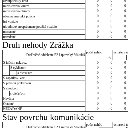
0
0
0
zastupiteľský úrad
0
0
0
ministerstvo vnútra
0
0
0
ministerstvo obrany
0
0
0
obecná, mestská polícia
0
0
0
iné vozidlo
0
0
0
ukradnuté, neoprávnene použité vozidlo
0
0
0
nezistené
0
0
0
nezadané
Druh nehody Zrážka
počet nehôd
usmrtení ú
Diaľničné oddelenie PZ Liptovský Mikuláš
+/-
S idúcim nek.voz.
0
0
0
0
0
0
S cyklistom
0
0
0
s dieťaťom
0
0
0
S zaparkov. voz.
0
0
0
S pevnou prekážkou
0
0
0
S chodcom
0
0
0
s dieťaťom
0
0
0
Havária
0
0
0
Ostatné
0
0
0
NEZADANÉ
Stav povrchu komunikácie
počet nehôd
usmrtení ú
Diaľničné oddelenie PZ Liptovský Mikuláš