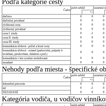
Podľa kategórie cesty
počet nehôd
usmrtení ú
Čadca
+/-
diaľnica
0
0
0
0
0
0
diaľničný privádzač
0
0
0
rýchlostná cesta
0
0
0
rýchlostný privádzač
0
-2
0
cesta I. triedy
0
0
0
cesta II. triedy
0
0
0
cesta III. triedy
0
0
0
komunikácia účelová - poľné a lesné cesty
komunikácia účelová - ostatné (parkoviská, príjazdy k
0
0
0
továrňam, pieskovňam, skladom a pod.)
0
0
0
komunikácia v km systéme nesledovaná
0
0
0
nezadané
Nehody podľa miesta - špecifické ob
počet nehôd
usmrtení ú
Čadca
+/-
železničné priecestie
0
0
0
0
-2
0
iné
0
0
0
NEZADANÉ
Kategória vodiča, u vodičov vinník
počet nehôd
usmrtení ú