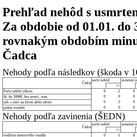
Prehľad nehôd s usmrten
Za obdobie od 01.01. do 
rovnakým obdobím minulé
Čadca
Nehody podľa následkov (škoda v 1
počet nehôd
usmrtení ú
Čadca
+/-
Počet nehôd celkom
0
-2
0
0
0
0
šk. do 3990€, bez usmrt., zran.
0
-2
0
neh. s násl. na živote alebo zdraví
0
0
0
požiar vozidiel
Nehody podľa zavinenia (ŠEDN)
počet nehôd
usmrtení ú
Čadca
+/-
vodičom motorového vozidla
0
-1
0