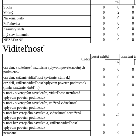
+/-
Suchý
0
0
0
0
-2
0
Mokrý
0
0
0
Na kom. blato
0
0
0
Poľadovica
0
0
0
Kašovitý sneh
0
0
0
Iný stav komunik.
0
0
0
NEZADANÉ
Viditeľnosť
počet nehôd
usmrtení ú
Čadca
+/-
cez deň, viditeľnosť neznížená vplyvom poveternostných
0
0
0
podmienok
0
0
0
cez deň, znížená viditeľnosť (svitanie, súmrak)
cez deň, znížená viditeľnosť vplyvom poveter. podmienok
0
0
0
(hmla, sneženie, dážď ...)
v noci - s verejným osvetlením, viditeľnosť neznížená
0
0
0
vplyvom poveter. podmienok
v noci - s verejným osvetlením, znížená viditeľnosť
0
0
0
vplyvom poveter. podmienok
v noci bez verejného osvetlenia, viditeľnosť neznížená
0
-2
0
vplyvom poveter. podmienok
v noci bez verejného osvetlenia, znížená viditeľnosť
0
0
0
vplyvom poveter. podmienok
0
0
0
nezadané