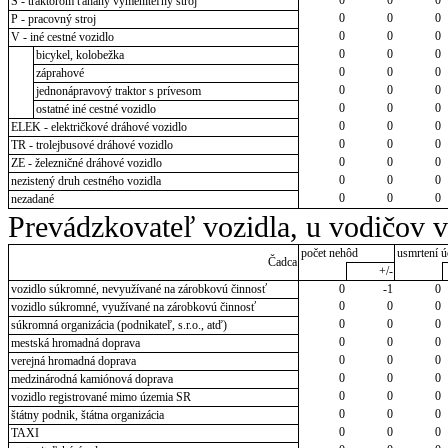
S - traktorom ťahaný vymeniteľný stroj
0
0
0
P - pracovný stroj
0
0
0
V - iné cestné vozidlo
0
0
0
bicykel, kolobežka
0
0
0
záprahové
0
0
0
jednonápravový traktor s prívesom
0
0
0
ostatné iné cestné vozidlo
0
0
0
ELEK - električkové dráhové vozidlo
0
0
0
TR - trolejbusové dráhové vozidlo
0
0
0
ZE - železničné dráhové vozidlo
0
0
0
nezistený druh cestného vozidla
0
0
0
nezadané
Prevádzkovateľ vozidla, u vodičov 
počet nehôd
usmrtení ú
Čadca
+/-
vozidlo súkromné, nevyužívané na zárobkovú činnosť
0
-1
0
0
0
0
vozidlo súkromné, využívané na zárobkovú činnosť
0
0
0
súkromná organizácia (podnikateľ, s.r.o., atď)
0
0
0
mestská hromadná doprava
0
0
0
verejná hromadná doprava
0
0
0
medzinárodná kamiónová doprava
0
0
0
vozidlo registrované mimo územia SR
0
0
0
štátny podnik, štátna organizácia
0
0
0
TAXI