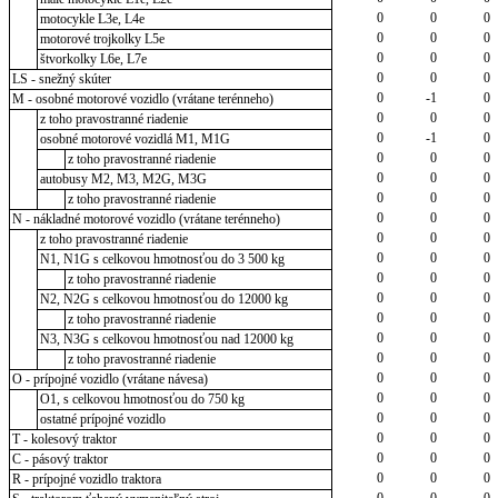
0
0
0
motocykle L3e, L4e
0
0
0
motorové trojkolky L5e
0
0
0
štvorkolky L6e, L7e
0
0
0
LS - snežný skúter
0
-1
0
M - osobné motorové vozidlo (vrátane terénneho)
0
0
0
z toho pravostranné riadenie
0
-1
0
osobné motorové vozidlá M1, M1G
0
0
0
z toho pravostranné riadenie
0
0
0
autobusy M2, M3, M2G, M3G
0
0
0
z toho pravostranné riadenie
0
0
0
N - nákladné motorové vozidlo (vrátane terénneho)
0
0
0
z toho pravostranné riadenie
0
0
0
N1, N1G s celkovou hmotnosťou do 3 500 kg
0
0
0
z toho pravostranné riadenie
0
0
0
N2, N2G s celkovou hmotnosťou do 12000 kg
0
0
0
z toho pravostranné riadenie
0
0
0
N3, N3G s celkovou hmotnosťou nad 12000 kg
0
0
0
z toho pravostranné riadenie
0
0
0
O - prípojné vozidlo (vrátane návesa)
0
0
0
O1, s celkovou hmotnosťou do 750 kg
0
0
0
ostatné prípojné vozidlo
0
0
0
T - kolesový traktor
0
0
0
C - pásový traktor
0
0
0
R - prípojné vozidlo traktora
0
0
0