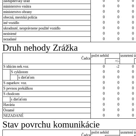
0
0
0
zastupiteľský úrad
0
0
0
ministerstvo vnútra
0
0
0
ministerstvo obrany
0
0
0
obecná, mestská polícia
0
0
0
iné vozidlo
0
0
0
ukradnuté, neoprávnene použité vozidlo
0
0
0
nezistené
0
0
0
nezadané
Druh nehody Zrážka
počet nehôd
usmrtení ú
Čadca
+/-
S idúcim nek.voz.
0
-2
0
0
0
0
S cyklistom
0
0
0
s dieťaťom
0
0
0
S zaparkov. voz.
0
0
0
S pevnou prekážkou
0
0
0
S chodcom
0
0
0
s dieťaťom
0
0
0
Havária
0
0
0
Ostatné
0
0
0
NEZADANÉ
Stav povrchu komunikácie
počet nehôd
usmrtení ú
Čadca