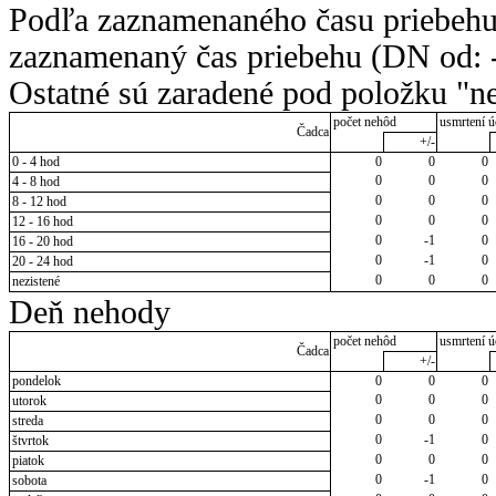
Podľa zaznamenaného času priebehu
zaznamenaný čas priebehu (DN od: -
Ostatné sú zaradené pod položku "ne
počet nehôd
usmrtení ú
Čadca
+/-
0 - 4 hod
0
0
0
0
0
0
4 - 8 hod
0
0
0
8 - 12 hod
0
0
0
12 - 16 hod
0
-1
0
16 - 20 hod
0
-1
0
20 - 24 hod
0
0
0
nezistené
Deň nehody
počet nehôd
usmrtení ú
Čadca
+/-
pondelok
0
0
0
0
0
0
utorok
0
0
0
streda
0
-1
0
štvrtok
0
0
0
piatok
0
-1
0
sobota