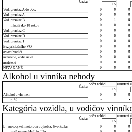
Čadca
+/-
Vod. preukaz A do 50cc
0
0
0
0
0
0
Vod. preukaz A
0
-1
0
Vod. preukaz B
0
0
0
mladší ako 18 rokov
0
0
0
Vod. preukaz C
0
0
0
Vod. preukaz D
0
0
0
Vod. preukaz T
0
0
0
Bez príslušného VO
0
0
0
ostatní vodiči
0
0
0
nezistené, vodič ušiel
0
0
0
nezistené
0
0
0
NEZADANÉ
Alkohol u vinníka nehody
počet nehôd
usmrtení ú
Čadca
+/-
Alkohol u vin. neh.
0
0
0
•
•
tj. %
Kategória vozidla, u vodičov vinník
počet nehôd
usmrtení ú
Čadca
+/-
L - motocykel, motorová trojkolka, štvorkolka
0
0
0
0
0
0
malé motocykle L1e, L2e