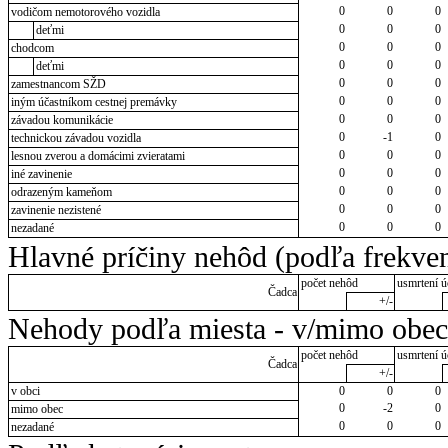
0
0
0
vodičom nemotorového vozidla
0
0
0
deťmi
0
0
0
chodcom
0
0
0
deťmi
0
0
0
zamestnancom SŽD
0
0
0
iným účastníkom cestnej premávky
0
0
0
závadou komunikácie
0
-1
0
technickou závadou vozidla
0
0
0
lesnou zverou a domácimi zvieratami
0
0
0
iné zavinenie
0
0
0
odrazeným kameňom
0
0
0
zavinenie nezistené
0
0
0
nezadané
Hlavné príčiny nehôd (podľa frekven
počet nehôd
usmrtení ú
Čadca
+/-
Nehody podľa miesta - v/mimo obec
počet nehôd
usmrtení ú
Čadca
+/-
v obci
0
0
0
0
-2
0
mimo obec
0
0
0
nezadané