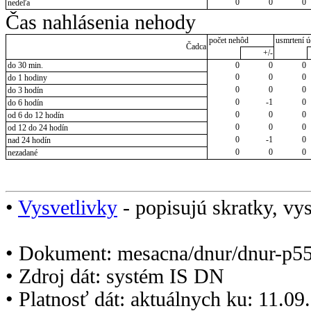
0
0
0
nedeľa
Čas nahlásenia nehody
počet nehôd
usmrtení ú
Čadca
+/-
do 30 min.
0
0
0
0
0
0
do 1 hodiny
0
0
0
do 3 hodín
0
-1
0
do 6 hodín
0
0
0
od 6 do 12 hodín
0
0
0
od 12 do 24 hodín
0
-1
0
nad 24 hodín
0
0
0
nezadané
•
Vysvetlivky
- popisujú skratky, vys
• Dokument: mesacna/dnur/dnur-p5
• Zdroj dát: systém IS DN
• Platnosť dát: aktuálnych ku: 11.0