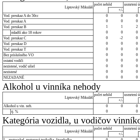
počet nehôd
usmrtení ú
Liptovský Mikuláš
+/-
Vod. preukaz A do 50cc
0
0
0
0
0
0
Vod. preukaz A
1
1
2
Vod. preukaz B
0
0
0
mladší ako 18 rokov
0
-2
0
Vod. preukaz C
0
0
0
Vod. preukaz D
0
0
0
Vod. preukaz T
0
0
0
Bez príslušného VO
0
0
0
ostatní vodiči
0
0
0
nezistené, vodič ušiel
0
0
0
nezistené
0
0
0
NEZADANÉ
Alkohol u vinníka nehody
počet nehôd
usmrtení ú
Liptovský Mikuláš
+/-
Alkohol u vin. neh.
0
0
0
0
0
tj. %
Kategória vozidla, u vodičov vinník
počet nehôd
usmrtení ú
Liptovský Mikuláš
+/-
L - motocykel, motorová trojkolka, štvorkolka
0
0
0