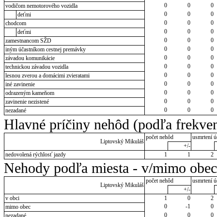
0
0
0
vodičom nemotorového vozidla
0
0
0
deťmi
0
0
0
chodcom
0
0
0
deťmi
0
0
0
zamestnancom SŽD
0
0
0
iným účastníkom cestnej premávky
0
0
0
závadou komunikácie
0
0
0
technickou závadou vozidla
0
0
0
lesnou zverou a domácimi zvieratami
0
0
0
iné zavinenie
0
0
0
odrazeným kameňom
0
0
0
zavinenie nezistené
0
0
0
nezadané
Hlavné príčiny nehôd (podľa frekven
počet nehôd
usmrtení ú
Liptovský Mikuláš
+/-
nedovolená rýchlosť jazdy
1
1
2
Nehody podľa miesta - v/mimo obec
počet nehôd
usmrtení ú
Liptovský Mikuláš
+/-
v obci
1
0
2
0
-1
0
mimo obec
0
0
0
nezadané