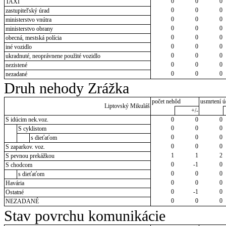
0
0
0
TAXI
0
0
0
zastupiteľský úrad
0
0
0
ministerstvo vnútra
0
0
0
ministerstvo obrany
0
0
0
obecná, mestská polícia
0
0
0
iné vozidlo
0
0
0
ukradnuté, neoprávnene použité vozidlo
0
0
0
nezistené
0
0
0
nezadané
Druh nehody Zrážka
počet nehôd
usmrtení ú
Liptovský Mikuláš
+/-
S idúcim nek.voz.
0
0
0
0
0
0
S cyklistom
0
0
0
s dieťaťom
0
0
0
S zaparkov. voz.
1
1
2
S pevnou prekážkou
0
-1
0
S chodcom
0
0
0
s dieťaťom
0
0
0
Havária
0
-1
0
Ostatné
0
0
0
NEZADANÉ
Stav povrchu komunikácie