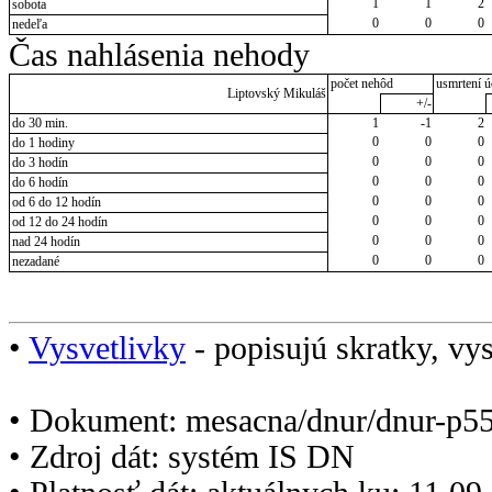
1
1
2
sobota
0
0
0
nedeľa
Čas nahlásenia nehody
počet nehôd
usmrtení ú
Liptovský Mikuláš
+/-
do 30 min.
1
-1
2
0
0
0
do 1 hodiny
0
0
0
do 3 hodín
0
0
0
do 6 hodín
0
0
0
od 6 do 12 hodín
0
0
0
od 12 do 24 hodín
0
0
0
nad 24 hodín
0
0
0
nezadané
•
Vysvetlivky
- popisujú skratky, vys
• Dokument: mesacna/dnur/dnur-p5
• Zdroj dát: systém IS DN