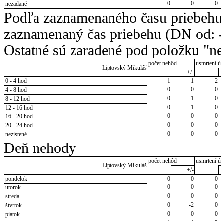
0
0
0
nezadané
Podľa zaznamenaného času priebehu
zaznamenaný čas priebehu (DN od: -
Ostatné sú zaradené pod položku "ne
počet nehôd
usmrtení ú
Liptovský Mikuláš
+/-
0 - 4 hod
1
1
2
0
0
0
4 - 8 hod
0
-1
0
8 - 12 hod
0
-1
0
12 - 16 hod
0
0
0
16 - 20 hod
0
0
0
20 - 24 hod
0
0
0
nezistené
Deň nehody
počet nehôd
usmrtení ú
Liptovský Mikuláš
+/-
pondelok
0
0
0
0
0
0
utorok
0
0
0
streda
0
-2
0
štvrtok
0
0
0
piatok