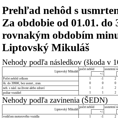
Prehľad nehôd s usmrten
Za obdobie od 01.01. do 
rovnakým obdobím minulé
Liptovský Mikuláš
Nehody podľa následkov (škoda v 1
počet nehôd
usmrtení ú
Liptovský Mikuláš
+/-
Počet nehôd celkom
1
-1
2
0
0
0
šk. do 3990€, bez usmrt., zran.
1
-1
2
neh. s násl. na živote alebo zdraví
1
1
2
požiar vozidiel
Nehody podľa zavinenia (ŠEDN)
počet nehôd
usmrtení ú
Liptovský Mikuláš
+/-
vodičom motorového vozidla
1
-1
2