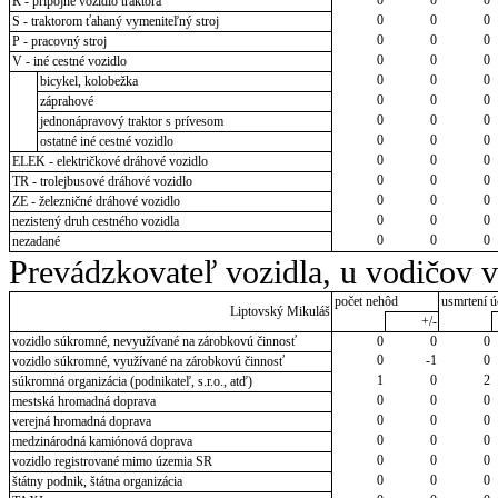
R - prípojné vozidlo traktora
0
0
0
S - traktorom ťahaný vymeniteľný stroj
0
0
0
P - pracovný stroj
0
0
0
V - iné cestné vozidlo
0
0
0
bicykel, kolobežka
0
0
0
záprahové
0
0
0
jednonápravový traktor s prívesom
0
0
0
ostatné iné cestné vozidlo
0
0
0
ELEK - električkové dráhové vozidlo
0
0
0
TR - trolejbusové dráhové vozidlo
0
0
0
ZE - železničné dráhové vozidlo
0
0
0
nezistený druh cestného vozidla
0
0
0
nezadané
Prevádzkovateľ vozidla, u vodičov 
počet nehôd
usmrtení ú
Liptovský Mikuláš
+/-
vozidlo súkromné, nevyužívané na zárobkovú činnosť
0
0
0
0
-1
0
vozidlo súkromné, využívané na zárobkovú činnosť
1
0
2
súkromná organizácia (podnikateľ, s.r.o., atď)
0
0
0
mestská hromadná doprava
0
0
0
verejná hromadná doprava
0
0
0
medzinárodná kamiónová doprava
0
0
0
vozidlo registrované mimo územia SR
0
0
0
štátny podnik, štátna organizácia