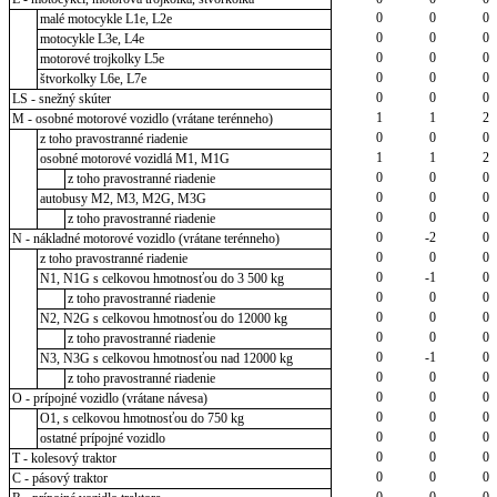
0
0
0
malé motocykle L1e, L2e
0
0
0
motocykle L3e, L4e
0
0
0
motorové trojkolky L5e
0
0
0
štvorkolky L6e, L7e
0
0
0
LS - snežný skúter
1
1
2
M - osobné motorové vozidlo (vrátane terénneho)
0
0
0
z toho pravostranné riadenie
1
1
2
osobné motorové vozidlá M1, M1G
0
0
0
z toho pravostranné riadenie
0
0
0
autobusy M2, M3, M2G, M3G
0
0
0
z toho pravostranné riadenie
0
-2
0
N - nákladné motorové vozidlo (vrátane terénneho)
0
0
0
z toho pravostranné riadenie
0
-1
0
N1, N1G s celkovou hmotnosťou do 3 500 kg
0
0
0
z toho pravostranné riadenie
0
0
0
N2, N2G s celkovou hmotnosťou do 12000 kg
0
0
0
z toho pravostranné riadenie
0
-1
0
N3, N3G s celkovou hmotnosťou nad 12000 kg
0
0
0
z toho pravostranné riadenie
0
0
0
O - prípojné vozidlo (vrátane návesa)
0
0
0
O1, s celkovou hmotnosťou do 750 kg
0
0
0
ostatné prípojné vozidlo
0
0
0
T - kolesový traktor
0
0
0
C - pásový traktor
0
0
0