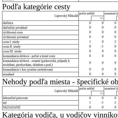
Podľa kategórie cesty
počet nehôd
usmrtení ú
Liptovský Mikuláš
+/-
diaľnica
0
0
0
0
0
0
diaľničný privádzač
0
0
0
rýchlostná cesta
0
0
0
rýchlostný privádzač
1
0
2
cesta I. triedy
0
-1
0
cesta II. triedy
0
0
0
cesta III. triedy
0
0
0
komunikácia účelová - poľné a lesné cesty
komunikácia účelová - ostatné (parkoviská, príjazdy k
0
0
0
továrňam, pieskovňam, skladom a pod.)
0
0
0
komunikácia v km systéme nesledovaná
0
0
0
nezadané
Nehody podľa miesta - špecifické ob
počet nehôd
usmrtení ú
Liptovský Mikuláš
+/-
železničné priecestie
0
0
0
1
-1
2
iné
0
0
0
NEZADANÉ
Kategória vodiča, u vodičov vinník