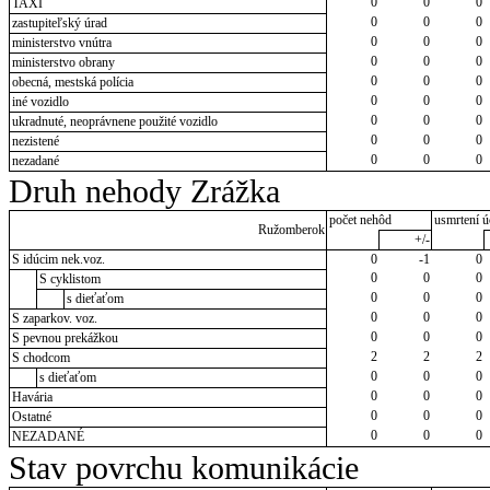
0
0
0
TAXI
0
0
0
zastupiteľský úrad
0
0
0
ministerstvo vnútra
0
0
0
ministerstvo obrany
0
0
0
obecná, mestská polícia
0
0
0
iné vozidlo
0
0
0
ukradnuté, neoprávnene použité vozidlo
0
0
0
nezistené
0
0
0
nezadané
Druh nehody Zrážka
počet nehôd
usmrtení ú
Ružomberok
+/-
S idúcim nek.voz.
0
-1
0
0
0
0
S cyklistom
0
0
0
s dieťaťom
0
0
0
S zaparkov. voz.
0
0
0
S pevnou prekážkou
2
2
2
S chodcom
0
0
0
s dieťaťom
0
0
0
Havária
0
0
0
Ostatné
0
0
0
NEZADANÉ
Stav povrchu komunikácie