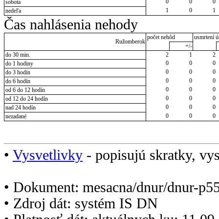
0
0
0
sobota
1
0
1
nedeľa
Čas nahlásenia nehody
počet nehôd
usmrtení ú
Ružomberok
+/-
do 30 min.
2
1
2
0
0
0
do 1 hodiny
0
0
0
do 3 hodín
0
0
0
do 6 hodín
0
0
0
od 6 do 12 hodín
0
0
0
od 12 do 24 hodín
0
0
0
nad 24 hodín
0
0
0
nezadané
•
Vysvetlivky
- popisujú skratky, vys
• Dokument: mesacna/dnur/dnur-p5
• Zdroj dát: systém IS DN