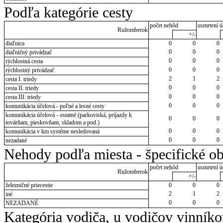
Podľa kategórie cesty
počet nehôd
usmrtení ú
Ružomberok
+/-
diaľnica
0
0
0
0
0
0
diaľničný privádzač
0
0
0
rýchlostná cesta
0
0
0
rýchlostný privádzač
2
1
2
cesta I. triedy
0
0
0
cesta II. triedy
0
0
0
cesta III. triedy
0
0
0
komunikácia účelová - poľné a lesné cesty
komunikácia účelová - ostatné (parkoviská, príjazdy k
0
0
0
továrňam, pieskovňam, skladom a pod.)
0
0
0
komunikácia v km systéme nesledovaná
0
0
0
nezadané
Nehody podľa miesta - špecifické ob
počet nehôd
usmrtení ú
Ružomberok
+/-
železničné priecestie
0
0
0
2
1
2
iné
0
0
0
NEZADANÉ
Kategória vodiča, u vodičov vinník