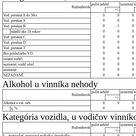
počet nehôd
usmrtení ú
Ružomberok
+/-
Vod. preukaz A do 50cc
0
0
0
0
0
0
Vod. preukaz A
0
-1
0
Vod. preukaz B
0
0
0
mladší ako 18 rokov
0
0
0
Vod. preukaz C
0
0
0
Vod. preukaz D
0
0
0
Vod. preukaz T
0
0
0
Bez príslušného VO
0
0
0
ostatní vodiči
0
0
0
nezistené, vodič ušiel
0
0
0
nezistené
0
0
0
NEZADANÉ
Alkohol u vinníka nehody
počet nehôd
usmrtení ú
Ružomberok
+/-
Alkohol u vin. neh.
0
0
0
0
0
tj. %
Kategória vozidla, u vodičov vinník
počet nehôd
usmrtení ú
Ružomberok
+/-
L - motocykel, motorová trojkolka, štvorkolka
0
0
0