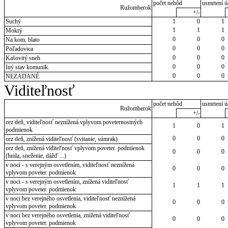
počet nehôd
usmrtení ú
Ružomberok
+/-
Suchý
1
0
1
1
1
1
Mokrý
0
0
0
Na kom. blato
0
0
0
Poľadovica
0
0
0
Kašovitý sneh
0
0
0
Iný stav komunik.
0
0
0
NEZADANÉ
Viditeľnosť
počet nehôd
usmrtení ú
Ružomberok
+/-
cez deň, viditeľnosť neznížená vplyvom poveternostných
1
0
1
podmienok
0
0
0
cez deň, znížená viditeľnosť (svitanie, súmrak)
cez deň, znížená viditeľnosť vplyvom poveter. podmienok
0
0
0
(hmla, sneženie, dážď ...)
v noci - s verejným osvetlením, viditeľnosť neznížená
0
0
0
vplyvom poveter. podmienok
v noci - s verejným osvetlením, znížená viditeľnosť
1
1
1
vplyvom poveter. podmienok
v noci bez verejného osvetlenia, viditeľnosť neznížená
0
0
0
vplyvom poveter. podmienok
v noci bez verejného osvetlenia, znížená viditeľnosť
0
0
0
vplyvom poveter. podmienok