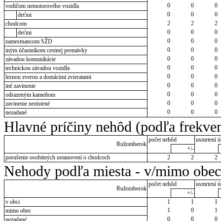
0
0
0
vodičom nemotorového vozidla
0
0
0
deťmi
2
2
2
chodcom
0
0
0
deťmi
0
0
0
zamestnancom SŽD
0
0
0
iným účastníkom cestnej premávky
0
0
0
závadou komunikácie
0
0
0
technickou závadou vozidla
0
0
0
lesnou zverou a domácimi zvieratami
0
0
0
iné zavinenie
0
0
0
odrazeným kameňom
0
0
0
zavinenie nezistené
0
0
0
nezadané
Hlavné príčiny nehôd (podľa frekven
počet nehôd
usmrtení ú
Ružomberok
+/-
porušenie osobitných ustanovení o chodcoch
2
2
2
Nehody podľa miesta - v/mimo obec
počet nehôd
usmrtení ú
Ružomberok
+/-
v obci
1
1
1
1
0
1
mimo obec
0
0
0
nezadané