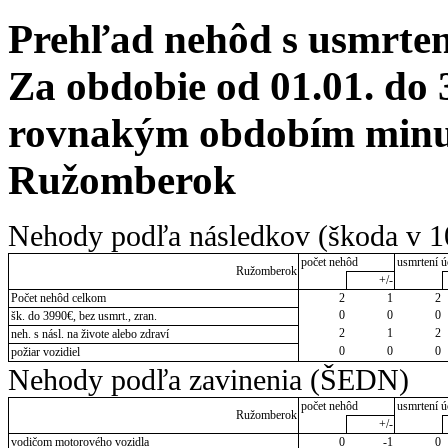
Prehľad nehôd s usmrten
Za obdobie od 01.01. do 
rovnakým obdobím minulé
Ružomberok
Nehody podľa následkov (škoda v 1
počet nehôd
usmrtení ú
Ružomberok
+/-
Počet nehôd celkom
2
1
2
0
0
0
šk. do 3990€, bez usmrt., zran.
2
1
2
neh. s násl. na živote alebo zdraví
0
0
0
požiar vozidiel
Nehody podľa zavinenia (ŠEDN)
počet nehôd
usmrtení ú
Ružomberok
+/-
vodičom motorového vozidla
0
-1
0