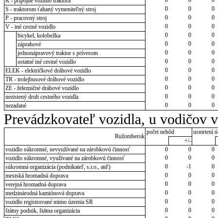
R - prípojné vozidlo traktora
0
0
0
S - traktorom ťahaný vymeniteľný stroj
0
0
0
P - pracovný stroj
0
0
0
V - iné cestné vozidlo
0
0
0
bicykel, kolobežka
0
0
0
záprahové
0
0
0
jednonápravový traktor s prívesom
0
0
0
ostatné iné cestné vozidlo
0
0
0
ELEK - električkové dráhové vozidlo
0
0
0
TR - trolejbusové dráhové vozidlo
0
0
0
ZE - železničné dráhové vozidlo
0
0
0
nezistený druh cestného vozidla
0
0
0
nezadané
Prevádzkovateľ vozidla, u vodičov 
počet nehôd
usmrtení ú
Ružomberok
+/-
vozidlo súkromné, nevyužívané na zárobkovú činnosť
0
0
0
0
0
0
vozidlo súkromné, využívané na zárobkovú činnosť
0
-1
0
súkromná organizácia (podnikateľ, s.r.o., atď)
0
0
0
mestská hromadná doprava
0
0
0
verejná hromadná doprava
0
0
0
medzinárodná kamiónová doprava
0
0
0
vozidlo registrované mimo územia SR
0
0
0
štátny podnik, štátna organizácia