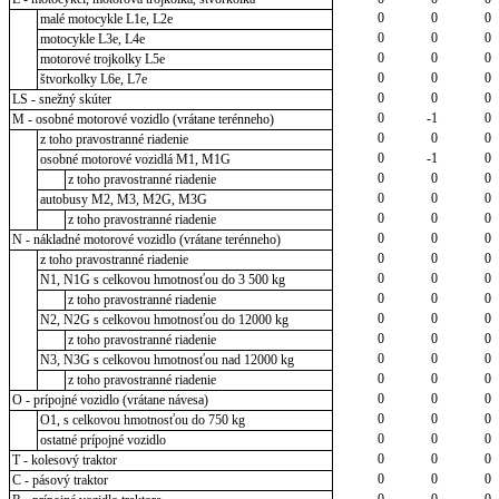
0
0
0
malé motocykle L1e, L2e
0
0
0
motocykle L3e, L4e
0
0
0
motorové trojkolky L5e
0
0
0
štvorkolky L6e, L7e
0
0
0
LS - snežný skúter
0
-1
0
M - osobné motorové vozidlo (vrátane terénneho)
0
0
0
z toho pravostranné riadenie
0
-1
0
osobné motorové vozidlá M1, M1G
0
0
0
z toho pravostranné riadenie
0
0
0
autobusy M2, M3, M2G, M3G
0
0
0
z toho pravostranné riadenie
0
0
0
N - nákladné motorové vozidlo (vrátane terénneho)
0
0
0
z toho pravostranné riadenie
0
0
0
N1, N1G s celkovou hmotnosťou do 3 500 kg
0
0
0
z toho pravostranné riadenie
0
0
0
N2, N2G s celkovou hmotnosťou do 12000 kg
0
0
0
z toho pravostranné riadenie
0
0
0
N3, N3G s celkovou hmotnosťou nad 12000 kg
0
0
0
z toho pravostranné riadenie
0
0
0
O - prípojné vozidlo (vrátane návesa)
0
0
0
O1, s celkovou hmotnosťou do 750 kg
0
0
0
ostatné prípojné vozidlo
0
0
0
T - kolesový traktor
0
0
0
C - pásový traktor
0
0
0