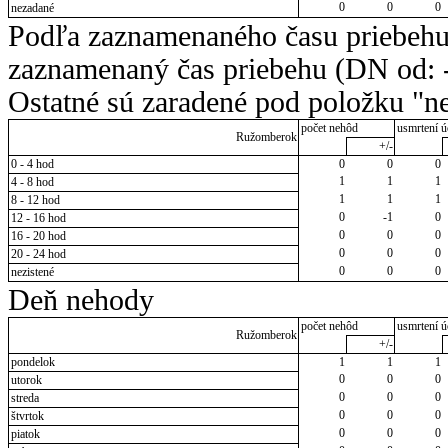
0
0
0
nezadané
Podľa zaznamenaného času priebehu
zaznamenaný čas priebehu (DN od: -
Ostatné sú zaradené pod položku "ne
počet nehôd
usmrtení ú
Ružomberok
+/-
0 - 4 hod
0
0
0
1
1
1
4 - 8 hod
1
1
1
8 - 12 hod
0
-1
0
12 - 16 hod
0
0
0
16 - 20 hod
0
0
0
20 - 24 hod
0
0
0
nezistené
Deň nehody
počet nehôd
usmrtení ú
Ružomberok
+/-
pondelok
1
1
1
0
0
0
utorok
0
0
0
streda
0
0
0
štvrtok
0
0
0
piatok