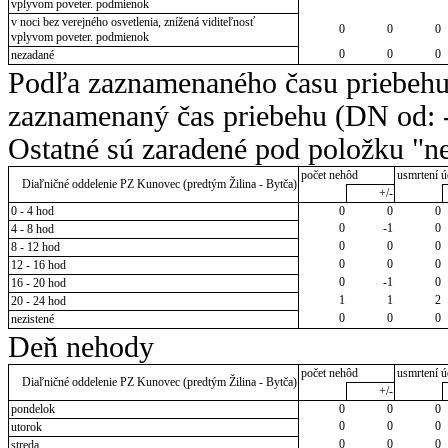
vplyvom poveter. podmienok
v noci bez verejného osvetlenia, znížená viditeľnosť
0
0
0
vplyvom poveter. podmienok
0
0
0
nezadané
Podľa zaznamenaného času priebehu
zaznamenaný čas priebehu (DN od: -
Ostatné sú zaradené pod položku "ne
počet nehôd
usmrtení ú
Diaľničné oddelenie PZ Kunovec (predtým Žilina - Bytča)
+/-
0 - 4 hod
0
0
0
0
-1
0
4 - 8 hod
0
0
0
8 - 12 hod
0
0
0
12 - 16 hod
0
-1
0
16 - 20 hod
1
1
2
20 - 24 hod
0
0
0
nezistené
Deň nehody
počet nehôd
usmrtení ú
Diaľničné oddelenie PZ Kunovec (predtým Žilina - Bytča)
+/-
pondelok
0
0
0
0
0
0
utorok
0
0
0
streda