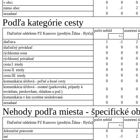
v obci
0
0
0
1
-1
2
mimo obec
0
0
0
nezadané
Podľa kategórie cesty
počet nehôd
usmrtení ú
Diaľničné oddelenie PZ Kunovec (predtým Žilina - Bytča)
+/-
diaľnica
1
-1
2
0
0
0
diaľničný privádzač
0
0
0
rýchlostná cesta
0
0
0
rýchlostný privádzač
0
0
0
cesta I. triedy
0
0
0
cesta II. triedy
0
0
0
cesta III. triedy
0
0
0
komunikácia účelová - poľné a lesné cesty
komunikácia účelová - ostatné (parkoviská, príjazdy k
0
0
0
továrňam, pieskovňam, skladom a pod.)
0
0
0
komunikácia v km systéme nesledovaná
0
0
0
nezadané
Nehody podľa miesta - špecifické ob
počet nehôd
usmrtení ú
Diaľničné oddelenie PZ Kunovec (predtým Žilina - Bytča)
+/-
železničné priecestie
0
0
0
1
-1
2
iné