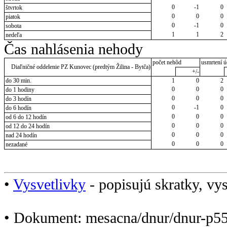
0
-1
0
štvrtok
0
0
0
piatok
0
-1
0
sobota
1
1
2
nedeľa
Čas nahlásenia nehody
počet nehôd
usmrtení ú
Diaľničné oddelenie PZ Kunovec (predtým Žilina - Bytča)
+/-
do 30 min.
1
0
2
0
0
0
do 1 hodiny
0
0
0
do 3 hodín
0
-1
0
do 6 hodín
0
0
0
od 6 do 12 hodín
0
0
0
od 12 do 24 hodín
0
0
0
nad 24 hodín
0
0
0
nezadané
•
Vysvetlivky
- popisujú skratky, vys
• Dokument: mesacna/dnur/dnur-p5