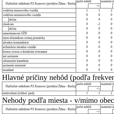
počet nehôd
usmrtení ú
Diaľničné oddelenie PZ Kunovec (predtým Žilina - Bytča)
+/-
vodičom motorového vozidla
1
1
2
0
0
0
vodičom nemotorového vozidla
0
0
0
deťmi
0
-2
0
chodcom
0
0
0
deťmi
0
0
0
zamestnancom SŽD
0
0
0
iným účastníkom cestnej premávky
0
0
0
závadou komunikácie
0
0
0
technickou závadou vozidla
0
0
0
lesnou zverou a domácimi zvieratami
0
0
0
iné zavinenie
0
0
0
odrazeným kameňom
0
0
0
zavinenie nezistené
0
0
0
nezadané
Hlavné príčiny nehôd (podľa frekven
počet nehôd
usmrtení ú
Diaľničné oddelenie PZ Kunovec (predtým Žilina - Bytča)
+/-
nedovolená rýchlosť jazdy
1
1
2
Nehody podľa miesta - v/mimo obec
počet nehôd
usmrtení ú
Diaľničné oddelenie PZ Kunovec (predtým Žilina - Bytča)
+/-