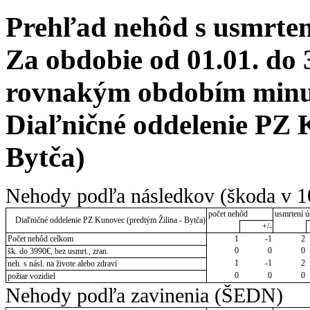
Prehľad nehôd s usmrten
Za obdobie od 01.01. do 
rovnakým obdobím minulé
Diaľničné oddelenie PZ 
Bytča)
Nehody podľa následkov (škoda v 1
počet nehôd
usmrtení ú
Diaľničné oddelenie PZ Kunovec (predtým Žilina - Bytča)
+/-
Počet nehôd celkom
1
-1
2
0
0
0
šk. do 3990€, bez usmrt., zran.
1
-1
2
neh. s násl. na živote alebo zdraví
0
0
0
požiar vozidiel
Nehody podľa zavinenia (ŠEDN)