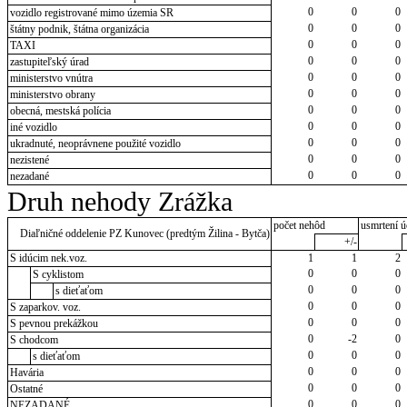
0
0
0
vozidlo registrované mimo územia SR
0
0
0
štátny podnik, štátna organizácia
0
0
0
TAXI
0
0
0
zastupiteľský úrad
0
0
0
ministerstvo vnútra
0
0
0
ministerstvo obrany
0
0
0
obecná, mestská polícia
0
0
0
iné vozidlo
0
0
0
ukradnuté, neoprávnene použité vozidlo
0
0
0
nezistené
0
0
0
nezadané
Druh nehody Zrážka
počet nehôd
usmrtení ú
Diaľničné oddelenie PZ Kunovec (predtým Žilina - Bytča)
+/-
S idúcim nek.voz.
1
1
2
0
0
0
S cyklistom
0
0
0
s dieťaťom
0
0
0
S zaparkov. voz.
0
0
0
S pevnou prekážkou
0
-2
0
S chodcom
0
0
0
s dieťaťom
0
0
0
Havária
0
0
0
Ostatné
0
0
0
NEZADANÉ