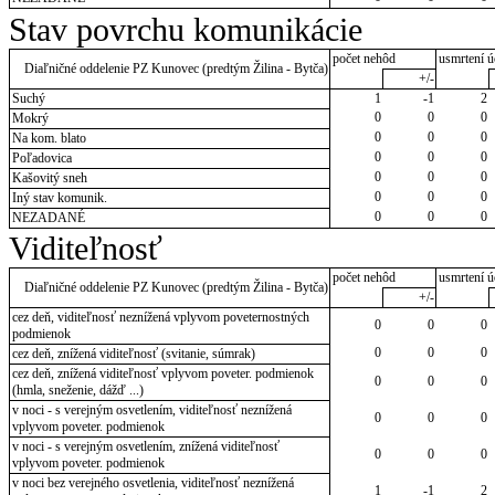
Stav povrchu komunikácie
počet nehôd
usmrtení ú
Diaľničné oddelenie PZ Kunovec (predtým Žilina - Bytča)
+/-
Suchý
1
-1
2
0
0
0
Mokrý
0
0
0
Na kom. blato
0
0
0
Poľadovica
0
0
0
Kašovitý sneh
0
0
0
Iný stav komunik.
0
0
0
NEZADANÉ
Viditeľnosť
počet nehôd
usmrtení ú
Diaľničné oddelenie PZ Kunovec (predtým Žilina - Bytča)
+/-
cez deň, viditeľnosť neznížená vplyvom poveternostných
0
0
0
podmienok
0
0
0
cez deň, znížená viditeľnosť (svitanie, súmrak)
cez deň, znížená viditeľnosť vplyvom poveter. podmienok
0
0
0
(hmla, sneženie, dážď ...)
v noci - s verejným osvetlením, viditeľnosť neznížená
0
0
0
vplyvom poveter. podmienok
v noci - s verejným osvetlením, znížená viditeľnosť
0
0
0
vplyvom poveter. podmienok
v noci bez verejného osvetlenia, viditeľnosť neznížená
1
-1
2