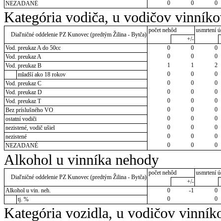
0
0
0
NEZADANÉ
Kategória vodiča, u vodičov vinník
počet nehôd
usmrtení ú
Diaľničné oddelenie PZ Kunovec (predtým Žilina - Bytča)
+/-
Vod. preukaz A do 50cc
0
0
0
0
0
0
Vod. preukaz A
1
1
2
Vod. preukaz B
0
0
0
mladší ako 18 rokov
0
0
0
Vod. preukaz C
0
0
0
Vod. preukaz D
0
0
0
Vod. preukaz T
0
0
0
Bez príslušného VO
0
0
0
ostatní vodiči
0
0
0
nezistené, vodič ušiel
0
0
0
nezistené
0
0
0
NEZADANÉ
Alkohol u vinníka nehody
počet nehôd
usmrtení ú
Diaľničné oddelenie PZ Kunovec (predtým Žilina - Bytča)
+/-
Alkohol u vin. neh.
0
-1
0
0
0
tj. %
Kategória vozidla, u vodičov vinník