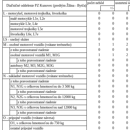
počet nehôd
usmrtení ú
Diaľničné oddelenie PZ Kunovec (predtým Žilina - Bytča)
+/-
L - motocykel, motorová trojkolka, štvorkolka
0
0
0
0
0
0
malé motocykle L1e, L2e
0
0
0
motocykle L3e, L4e
0
0
0
motorové trojkolky L5e
0
0
0
štvorkolky L6e, L7e
0
0
0
LS - snežný skúter
1
1
2
M - osobné motorové vozidlo (vrátane terénneho)
0
0
0
z toho pravostranné riadenie
1
1
2
osobné motorové vozidlá M1, M1G
0
0
0
z toho pravostranné riadenie
0
0
0
autobusy M2, M3, M2G, M3G
0
0
0
z toho pravostranné riadenie
0
0
0
N - nákladné motorové vozidlo (vrátane terénneho)
0
0
0
z toho pravostranné riadenie
0
0
0
N1, N1G s celkovou hmotnosťou do 3 500 kg
0
0
0
z toho pravostranné riadenie
0
0
0
N2, N2G s celkovou hmotnosťou do 12000 kg
0
0
0
z toho pravostranné riadenie
0
0
0
N3, N3G s celkovou hmotnosťou nad 12000 kg
0
0
0
z toho pravostranné riadenie
0
0
0
O - prípojné vozidlo (vrátane návesa)
0
0
0
O1, s celkovou hmotnosťou do 750 kg
0
0
0
ostatné prípojné vozidlo