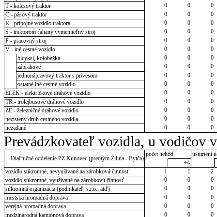
0
0
0
T - kolesový traktor
0
0
0
C - pásový traktor
0
0
0
R - prípojné vozidlo traktora
0
0
0
S - traktorom ťahaný vymeniteľný stroj
0
0
0
P - pracovný stroj
0
0
0
V - iné cestné vozidlo
0
0
0
bicykel, kolobežka
0
0
0
záprahové
0
0
0
jednonápravový traktor s prívesom
0
0
0
ostatné iné cestné vozidlo
0
0
0
ELEK - električkové dráhové vozidlo
0
0
0
TR - trolejbusové dráhové vozidlo
0
0
0
ZE - železničné dráhové vozidlo
0
0
0
nezistený druh cestného vozidla
0
0
0
nezadané
Prevádzkovateľ vozidla, u vodičov 
počet nehôd
usmrtení ú
Diaľničné oddelenie PZ Kunovec (predtým Žilina - Bytča)
+/-
vozidlo súkromné, nevyužívané na zárobkovú činnosť
1
1
2
0
0
0
vozidlo súkromné, využívané na zárobkovú činnosť
0
0
0
súkromná organizácia (podnikateľ, s.r.o., atď)
0
0
0
mestská hromadná doprava
0
0
0
verejná hromadná doprava
0
0
0
medzinárodná kamiónová doprava