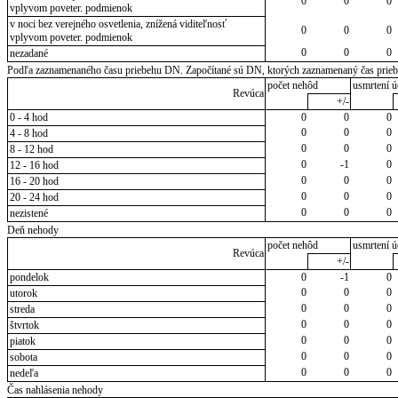
0
0
0
vplyvom poveter. podmienok
v noci bez verejného osvetlenia, znížená viditeľnosť
0
0
0
vplyvom poveter. podmienok
0
0
0
nezadané
Podľa zaznamenaného času priebehu DN. Započítané sú DN, ktorých zaznamenaný čas priebeh
počet nehôd
usmrtení ú
Revúca
+/-
0 - 4 hod
0
0
0
0
0
0
4 - 8 hod
0
0
0
8 - 12 hod
0
-1
0
12 - 16 hod
0
0
0
16 - 20 hod
0
0
0
20 - 24 hod
0
0
0
nezistené
Deň nehody
počet nehôd
usmrtení ú
Revúca
+/-
pondelok
0
-1
0
0
0
0
utorok
0
0
0
streda
0
0
0
štvrtok
0
0
0
piatok
0
0
0
sobota
0
0
0
nedeľa
Čas nahlásenia nehody