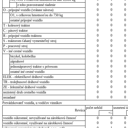
0
0
0
z toho pravostranné riadenie
0
0
0
O - prípojné vozidlo (vrátane návesa)
0
0
0
O1, s celkovou hmotnosťou do 750 kg
0
0
0
ostatné prípojné vozidlo
0
0
0
T - kolesový traktor
0
0
0
C - pásový traktor
0
0
0
R - prípojné vozidlo traktora
0
0
0
S - traktorom ťahaný vymeniteľný stroj
0
0
0
P - pracovný stroj
0
0
0
V - iné cestné vozidlo
0
0
0
bicykel, kolobežka
0
0
0
záprahové
0
0
0
jednonápravový traktor s prívesom
0
0
0
ostatné iné cestné vozidlo
0
0
0
ELEK - električkové dráhové vozidlo
0
0
0
TR - trolejbusové dráhové vozidlo
0
0
0
ZE - železničné dráhové vozidlo
0
0
0
nezistený druh cestného vozidla
0
0
0
nezadané
Prevádzkovateľ vozidla, u vodičov vinníkov
počet nehôd
usmrtení ú
Revúca
+/-
vozidlo súkromné, nevyužívané na zárobkovú činnosť
0
0
0
0
0
0
vozidlo súkromné, využívané na zárobkovú činnosť