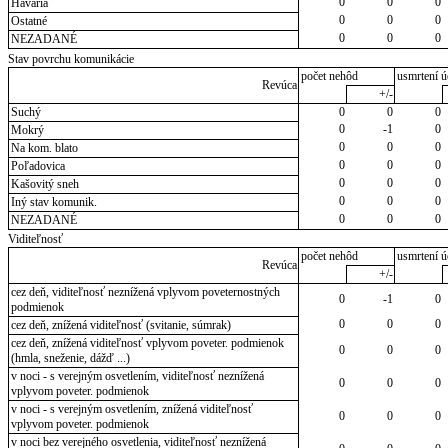
0
0
0
Havária
0
0
0
Ostatné
0
0
0
NEZADANÉ
Stav povrchu komunikácie
počet nehôd
usmrtení ú
Revúca
+/-
Suchý
0
0
0
0
-1
0
Mokrý
0
0
0
Na kom. blato
0
0
0
Poľadovica
0
0
0
Kašovitý sneh
0
0
0
Iný stav komunik.
0
0
0
NEZADANÉ
Viditeľnosť
počet nehôd
usmrtení ú
Revúca
+/-
cez deň, viditeľnosť neznížená vplyvom poveternostných
0
-1
0
podmienok
0
0
0
cez deň, znížená viditeľnosť (svitanie, súmrak)
cez deň, znížená viditeľnosť vplyvom poveter. podmienok
0
0
0
(hmla, sneženie, dážď ...)
v noci - s verejným osvetlením, viditeľnosť neznížená
0
0
0
vplyvom poveter. podmienok
v noci - s verejným osvetlením, znížená viditeľnosť
0
0
0
vplyvom poveter. podmienok
v noci bez verejného osvetlenia, viditeľnosť neznížená