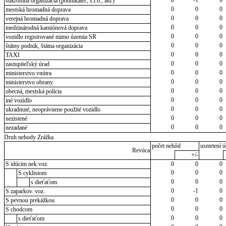
0
-1
0
súkromná organizácia (podnikateľ, s.r.o., atď)
0
0
0
mestská hromadná doprava
0
0
0
verejná hromadná doprava
0
0
0
medzinárodná kamiónová doprava
0
0
0
vozidlo registrované mimo územia SR
0
0
0
štátny podnik, štátna organizácia
0
0
0
TAXI
0
0
0
zastupiteľský úrad
0
0
0
ministerstvo vnútra
0
0
0
ministerstvo obrany
0
0
0
obecná, mestská polícia
0
0
0
iné vozidlo
0
0
0
ukradnuté, neoprávnene použité vozidlo
0
0
0
nezistené
0
0
0
nezadané
Druh nehody Zrážka
počet nehôd
usmrtení ú
Revúca
+/-
S idúcim nek.voz.
0
0
0
0
0
0
S cyklistom
0
0
0
s dieťaťom
0
-1
0
S zaparkov. voz.
0
0
0
S pevnou prekážkou
0
0
0
S chodcom
0
0
0
s dieťaťom