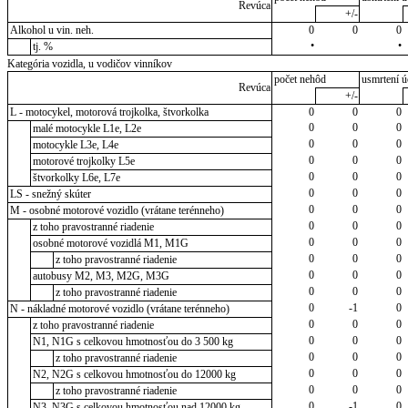
Revúca
+/-
Alkohol u vin. neh.
0
0
0
•
•
tj. %
Kategória vozidla, u vodičov vinníkov
počet nehôd
usmrtení ú
Revúca
+/-
L - motocykel, motorová trojkolka, štvorkolka
0
0
0
0
0
0
malé motocykle L1e, L2e
0
0
0
motocykle L3e, L4e
0
0
0
motorové trojkolky L5e
0
0
0
štvorkolky L6e, L7e
0
0
0
LS - snežný skúter
0
0
0
M - osobné motorové vozidlo (vrátane terénneho)
0
0
0
z toho pravostranné riadenie
0
0
0
osobné motorové vozidlá M1, M1G
0
0
0
z toho pravostranné riadenie
0
0
0
autobusy M2, M3, M2G, M3G
0
0
0
z toho pravostranné riadenie
0
-1
0
N - nákladné motorové vozidlo (vrátane terénneho)
0
0
0
z toho pravostranné riadenie
0
0
0
N1, N1G s celkovou hmotnosťou do 3 500 kg
0
0
0
z toho pravostranné riadenie
0
0
0
N2, N2G s celkovou hmotnosťou do 12000 kg
0
0
0
z toho pravostranné riadenie
0
-1
0
N3, N3G s celkovou hmotnosťou nad 12000 kg