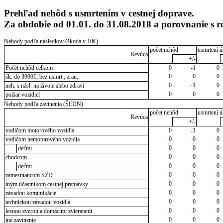
Prehľad nehôd s usmrtením v cestnej doprave.
Za obdobie od 01.01. do 31.08.2018 a porovnanie s
Nehody podľa následkov (škoda v 10€)
počet nehôd
usmrtení ú
Revúca
+/-
Počet nehôd celkom
0
-1
0
0
0
0
šk. do 3990€, bez usmrt., zran.
0
-1
0
neh. s násl. na živote alebo zdraví
0
0
0
požiar vozidiel
Nehody podľa zavinenia (ŠEDN)
počet nehôd
usmrtení ú
Revúca
+/-
vodičom motorového vozidla
0
-1
0
0
0
0
vodičom nemotorového vozidla
0
0
0
deťmi
0
0
0
chodcom
0
0
0
deťmi
0
0
0
zamestnancom SŽD
0
0
0
iným účastníkom cestnej premávky
0
0
0
závadou komunikácie
0
0
0
technickou závadou vozidla
0
0
0
lesnou zverou a domácimi zvieratami
0
0
0
iné zavinenie