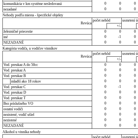
0
0
0
komunikácia v km systéme nesledovaná
0
0
0
nezadané
Nehody podľa miesta - špecifické objekty
počet nehôd
usmrtení ú
Revúca
+/-
železničné priecestie
0
0
0
0
-1
0
iné
0
0
0
NEZADANÉ
Kategória vodiča, u vodičov vinníkov
počet nehôd
usmrtení ú
Revúca
+/-
Vod. preukaz A do 50cc
0
0
0
0
0
0
Vod. preukaz A
0
0
0
Vod. preukaz B
0
0
0
mladší ako 18 rokov
0
-1
0
Vod. preukaz C
0
0
0
Vod. preukaz D
0
0
0
Vod. preukaz T
0
0
0
Bez príslušného VO
0
0
0
ostatní vodiči
0
0
0
nezistené, vodič ušiel
0
0
0
nezistené
0
0
0
NEZADANÉ
Alkohol u vinníka nehody
počet nehôd
usmrtení ú