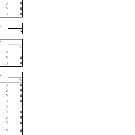
0
0
0
0
0
0
c
+/-
c
+/-
0
-1
0
0
0
0
c
+/-
0
0
0
0
0
0
0
0
0
-1
0
0
0
0
0
0
0
0