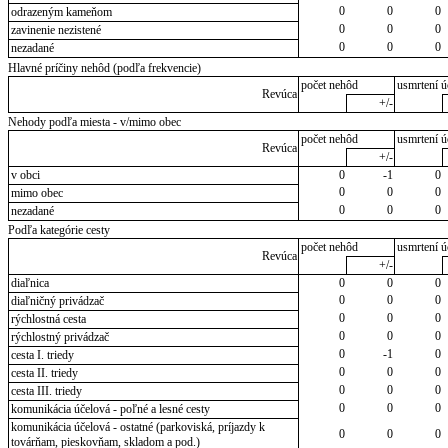
0
0
0
odrazeným kameňom
0
0
0
zavinenie nezistené
0
0
0
nezadané
Hlavné príčiny nehôd (podľa frekvencie)
počet nehôd
usmrtení ú
Revúca
+/-
Nehody podľa miesta - v/mimo obec
počet nehôd
usmrtení ú
Revúca
+/-
v obci
0
-1
0
0
0
0
mimo obec
0
0
0
nezadané
Podľa kategórie cesty
počet nehôd
usmrtení ú
Revúca
+/-
diaľnica
0
0
0
0
0
0
diaľničný privádzač
0
0
0
rýchlostná cesta
0
0
0
rýchlostný privádzač
0
-1
0
cesta I. triedy
0
0
0
cesta II. triedy
0
0
0
cesta III. triedy
0
0
0
komunikácia účelová - poľné a lesné cesty
komunikácia účelová - ostatné (parkoviská, príjazdy k
0
0
0
továrňam, pieskovňam, skladom a pod.)