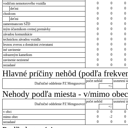
0
0
0
vodičom nemotorového vozidla
0
0
0
deťmi
0
0
0
chodcom
0
0
0
deťmi
0
0
0
zamestnancom SŽD
0
0
0
iným účastníkom cestnej premávky
0
0
0
závadou komunikácie
0
0
0
technickou závadou vozidla
0
0
0
lesnou zverou a domácimi zvieratami
0
0
0
iné zavinenie
0
0
0
odrazeným kameňom
0
0
0
zavinenie nezistené
0
0
0
nezadané
Hlavné príčiny nehôd (podľa frekven
počet nehôd
usmrtení ú
Diaľničné oddelenie PZ Mengusovce
+/-
Nehody podľa miesta - v/mimo obec
počet nehôd
usmrtení ú
Diaľničné oddelenie PZ Mengusovce
+/-
v obci
0
0
0
0
-2
0
mimo obec
0
0
0
nezadané