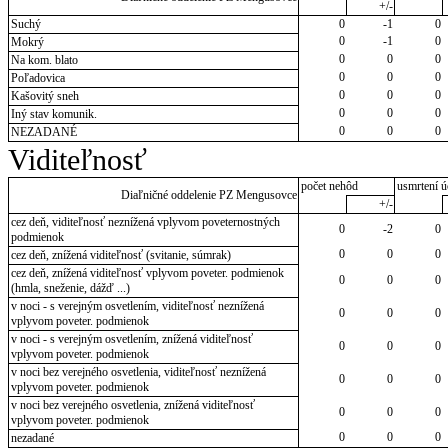
+/-
Suchý
0
-1
0
0
-1
0
Mokrý
0
0
0
Na kom. blato
0
0
0
Poľadovica
0
0
0
Kašovitý sneh
0
0
0
Iný stav komunik.
0
0
0
NEZADANÉ
Viditeľnosť
počet nehôd
usmrtení ú
Diaľničné oddelenie PZ Mengusovce
+/-
cez deň, viditeľnosť neznížená vplyvom poveternostných
0
-2
0
podmienok
0
0
0
cez deň, znížená viditeľnosť (svitanie, súmrak)
cez deň, znížená viditeľnosť vplyvom poveter. podmienok
0
0
0
(hmla, sneženie, dážď ...)
v noci - s verejným osvetlením, viditeľnosť neznížená
0
0
0
vplyvom poveter. podmienok
v noci - s verejným osvetlením, znížená viditeľnosť
0
0
0
vplyvom poveter. podmienok
v noci bez verejného osvetlenia, viditeľnosť neznížená
0
0
0
vplyvom poveter. podmienok
v noci bez verejného osvetlenia, znížená viditeľnosť
0
0
0
vplyvom poveter. podmienok
0
0
0
nezadané