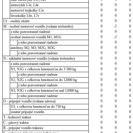
0
0
0
motocykle L3e, L4e
0
0
0
motorové trojkolky L5e
0
0
0
štvorkolky L6e, L7e
0
0
0
LS - snežný skúter
0
-2
0
M - osobné motorové vozidlo (vrátane terénneho)
0
0
0
z toho pravostranné riadenie
0
-2
0
osobné motorové vozidlá M1, M1G
0
0
0
z toho pravostranné riadenie
0
0
0
autobusy M2, M3, M2G, M3G
0
0
0
z toho pravostranné riadenie
0
0
0
N - nákladné motorové vozidlo (vrátane terénneho)
0
0
0
z toho pravostranné riadenie
0
0
0
N1, N1G s celkovou hmotnosťou do 3 500 kg
0
0
0
z toho pravostranné riadenie
0
0
0
N2, N2G s celkovou hmotnosťou do 12000 kg
0
0
0
z toho pravostranné riadenie
0
0
0
N3, N3G s celkovou hmotnosťou nad 12000 kg
0
0
0
z toho pravostranné riadenie
0
0
0
O - prípojné vozidlo (vrátane návesa)
0
0
0
O1, s celkovou hmotnosťou do 750 kg
0
0
0
ostatné prípojné vozidlo
0
0
0
T - kolesový traktor
0
0
0
C - pásový traktor
0
0
0
R - prípojné vozidlo traktora
0
0
0