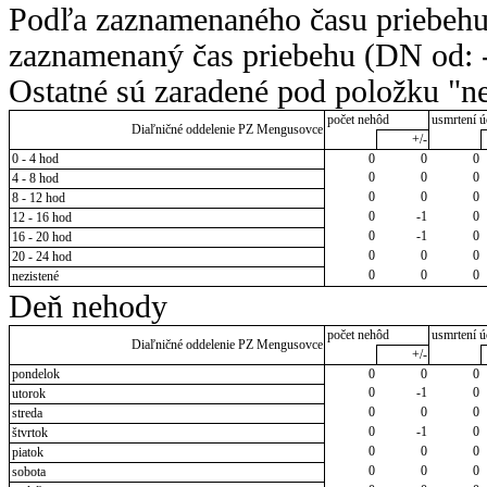
Podľa zaznamenaného času priebehu
zaznamenaný čas priebehu (DN od: -
Ostatné sú zaradené pod položku "ne
počet nehôd
usmrtení ú
Diaľničné oddelenie PZ Mengusovce
+/-
0 - 4 hod
0
0
0
0
0
0
4 - 8 hod
0
0
0
8 - 12 hod
0
-1
0
12 - 16 hod
0
-1
0
16 - 20 hod
0
0
0
20 - 24 hod
0
0
0
nezistené
Deň nehody
počet nehôd
usmrtení ú
Diaľničné oddelenie PZ Mengusovce
+/-
pondelok
0
0
0
0
-1
0
utorok
0
0
0
streda
0
-1
0
štvrtok
0
0
0
piatok
0
0
0
sobota