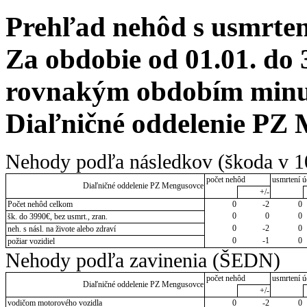
Prehľad nehôd s usmrten
Za obdobie od 01.01. do 
rovnakým obdobím minulé
Diaľničné oddelenie PZ
Nehody podľa následkov (škoda v 1
počet nehôd
usmrtení ú
Diaľničné oddelenie PZ Mengusovce
+/-
Počet nehôd celkom
0
-2
0
0
0
0
šk. do 3990€, bez usmrt., zran.
0
-2
0
neh. s násl. na živote alebo zdraví
0
-1
0
požiar vozidiel
Nehody podľa zavinenia (ŠEDN)
počet nehôd
usmrtení ú
Diaľničné oddelenie PZ Mengusovce
+/-
vodičom motorového vozidla
0
-2
0