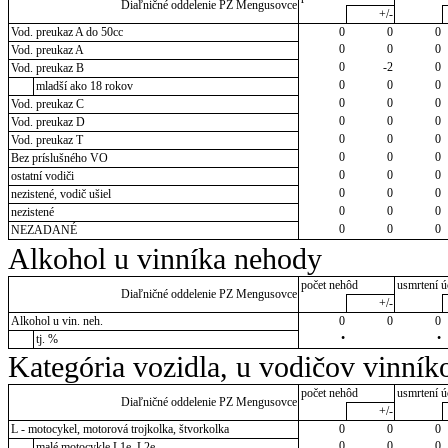
Diaľničné oddelenie PZ Mengusovce
+/-
Vod. preukaz A do 50cc
0
0
0
0
0
0
Vod. preukaz A
0
-2
0
Vod. preukaz B
0
0
0
mladší ako 18 rokov
0
0
0
Vod. preukaz C
0
0
0
Vod. preukaz D
0
0
0
Vod. preukaz T
0
0
0
Bez príslušného VO
0
0
0
ostatní vodiči
0
0
0
nezistené, vodič ušiel
0
0
0
nezistené
0
0
0
NEZADANÉ
Alkohol u vinníka nehody
počet nehôd
usmrtení ú
Diaľničné oddelenie PZ Mengusovce
+/-
Alkohol u vin. neh.
0
0
0
•
•
tj. %
Kategória vozidla, u vodičov vinník
počet nehôd
usmrtení ú
Diaľničné oddelenie PZ Mengusovce
+/-
L - motocykel, motorová trojkolka, štvorkolka
0
0
0
0
0
0
malé motocykle L1e, L2e