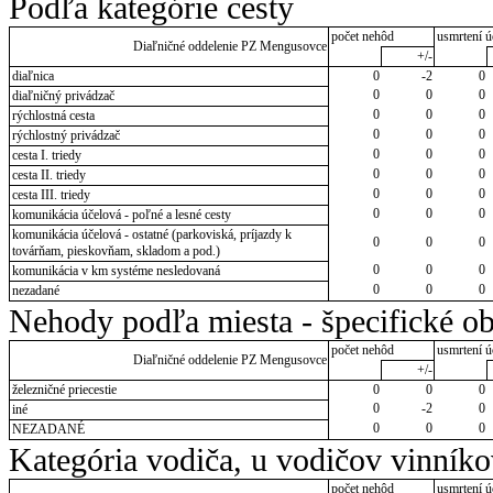
Podľa kategórie cesty
počet nehôd
usmrtení ú
Diaľničné oddelenie PZ Mengusovce
+/-
diaľnica
0
-2
0
0
0
0
diaľničný privádzač
0
0
0
rýchlostná cesta
0
0
0
rýchlostný privádzač
0
0
0
cesta I. triedy
0
0
0
cesta II. triedy
0
0
0
cesta III. triedy
0
0
0
komunikácia účelová - poľné a lesné cesty
komunikácia účelová - ostatné (parkoviská, príjazdy k
0
0
0
továrňam, pieskovňam, skladom a pod.)
0
0
0
komunikácia v km systéme nesledovaná
0
0
0
nezadané
Nehody podľa miesta - špecifické ob
počet nehôd
usmrtení ú
Diaľničné oddelenie PZ Mengusovce
+/-
železničné priecestie
0
0
0
0
-2
0
iné
0
0
0
NEZADANÉ
Kategória vodiča, u vodičov vinník
počet nehôd
usmrtení ú