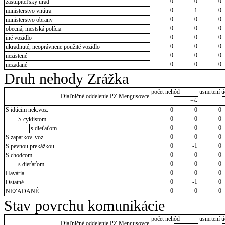
0
0
0
zastupiteľský úrad
0
-1
0
ministerstvo vnútra
0
0
0
ministerstvo obrany
0
0
0
obecná, mestská polícia
0
0
0
iné vozidlo
0
0
0
ukradnuté, neoprávnene použité vozidlo
0
0
0
nezistené
0
0
0
nezadané
Druh nehody Zrážka
počet nehôd
usmrtení ú
Diaľničné oddelenie PZ Mengusovce
+/-
S idúcim nek.voz.
0
0
0
0
0
0
S cyklistom
0
0
0
s dieťaťom
0
0
0
S zaparkov. voz.
0
-1
0
S pevnou prekážkou
0
0
0
S chodcom
0
0
0
s dieťaťom
0
0
0
Havária
0
-1
0
Ostatné
0
0
0
NEZADANÉ
Stav povrchu komunikácie
počet nehôd
usmrtení ú
Diaľničné oddelenie PZ Mengusovce