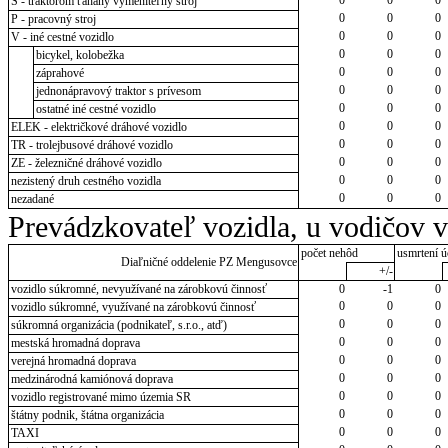
S - traktorom ťahaný vymeniteľný stroj
0
0
0
P - pracovný stroj
0
0
0
V - iné cestné vozidlo
0
0
0
bicykel, kolobežka
0
0
0
záprahové
0
0
0
jednonápravový traktor s prívesom
0
0
0
ostatné iné cestné vozidlo
0
0
0
ELEK - električkové dráhové vozidlo
0
0
0
TR - trolejbusové dráhové vozidlo
0
0
0
ZE - železničné dráhové vozidlo
0
0
0
nezistený druh cestného vozidla
0
0
0
nezadané
Prevádzkovateľ vozidla, u vodičov 
počet nehôd
usmrtení ú
Diaľničné oddelenie PZ Mengusovce
+/-
vozidlo súkromné, nevyužívané na zárobkovú činnosť
0
-1
0
0
0
0
vozidlo súkromné, využívané na zárobkovú činnosť
0
0
0
súkromná organizácia (podnikateľ, s.r.o., atď)
0
0
0
mestská hromadná doprava
0
0
0
verejná hromadná doprava
0
0
0
medzinárodná kamiónová doprava
0
0
0
vozidlo registrované mimo územia SR
0
0
0
štátny podnik, štátna organizácia
0
0
0
TAXI