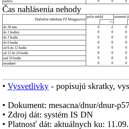
0
0
0
nedeľa
Čas nahlásenia nehody
počet nehôd
usmrtení ú
Diaľničné oddelenie PZ Mengusovce
+/-
do 30 min.
0
-2
0
0
0
0
do 1 hodiny
0
0
0
do 3 hodín
0
0
0
do 6 hodín
0
0
0
od 6 do 12 hodín
0
0
0
od 12 do 24 hodín
0
0
0
nad 24 hodín
0
0
0
nezadané
•
Vysvetlivky
- popisujú skratky, vys
• Dokument: mesacna/dnur/dnur-p5
• Zdroj dát: systém IS DN
• Platnosť dát: aktuálnych ku: 11.0