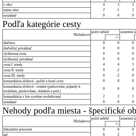
v obci
4
3
5
2
-1
2
mimo obec
0
0
0
nezadané
Podľa kategórie cesty
počet nehôd
usmrtení ú
Michalovce
+/-
diaľnica
0
0
0
0
0
0
diaľničný privádzač
0
0
0
rýchlostná cesta
0
0
0
rýchlostný privádzač
4
4
5
cesta I. triedy
0
-2
0
cesta II. triedy
0
-2
0
cesta III. triedy
0
0
0
komunikácia účelová - poľné a lesné cesty
komunikácia účelová - ostatné (parkoviská, príjazdy k
0
0
0
továrňam, pieskovňam, skladom a pod.)
2
2
2
komunikácia v km systéme nesledovaná
0
0
0
nezadané
Nehody podľa miesta - špecifické ob
počet nehôd
usmrtení ú
Michalovce
+/-
železničné priecestie
0
0
0
6
2
7
iné