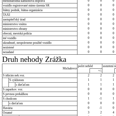
0
0
0
medzinárodná kamiónová doprava
0
0
0
vozidlo registrované mimo územia SR
0
0
0
štátny podnik, štátna organizácia
0
0
0
TAXI
0
0
0
zastupiteľský úrad
0
0
0
ministerstvo vnútra
0
0
0
ministerstvo obrany
0
0
0
obecná, mestská polícia
0
0
0
iné vozidlo
0
0
0
ukradnuté, neoprávnene použité vozidlo
0
0
0
nezistené
0
0
0
nezadané
Druh nehody Zrážka
počet nehôd
usmrtení ú
Michalovce
+/-
S idúcim nek.voz.
2
2
2
1
1
1
S cyklistom
1
1
1
s dieťaťom
0
0
0
S zaparkov. voz.
0
0
0
S pevnou prekážkou
1
-1
1
S chodcom
0
0
0
s dieťaťom
0
-1
0
Havária
3
2
4
Ostatné