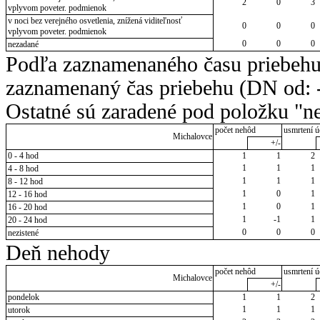
2
0
3
vplyvom poveter. podmienok
v noci bez verejného osvetlenia, znížená viditeľnosť
0
0
0
vplyvom poveter. podmienok
0
0
0
nezadané
Podľa zaznamenaného času priebehu
zaznamenaný čas priebehu (DN od: -
Ostatné sú zaradené pod položku "ne
počet nehôd
usmrtení ú
Michalovce
+/-
0 - 4 hod
1
1
2
1
1
1
4 - 8 hod
1
1
1
8 - 12 hod
1
0
1
12 - 16 hod
1
0
1
16 - 20 hod
1
-1
1
20 - 24 hod
0
0
0
nezistené
Deň nehody
počet nehôd
usmrtení ú
Michalovce
+/-
pondelok
1
1
2
1
1
1
utorok