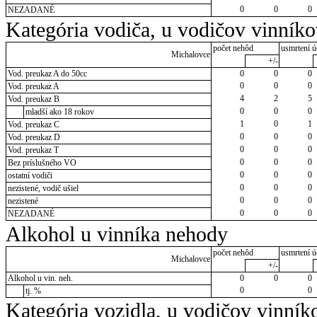
0
0
0
NEZADANÉ
Kategória vodiča, u vodičov vinník
počet nehôd
usmrtení ú
Michalovce
+/-
Vod. preukaz A do 50cc
0
0
0
0
0
0
Vod. preukaz A
4
2
5
Vod. preukaz B
0
0
0
mladší ako 18 rokov
1
0
1
Vod. preukaz C
0
0
0
Vod. preukaz D
0
0
0
Vod. preukaz T
0
0
0
Bez príslušného VO
0
0
0
ostatní vodiči
0
0
0
nezistené, vodič ušiel
0
0
0
nezistené
0
0
0
NEZADANÉ
Alkohol u vinníka nehody
počet nehôd
usmrtení ú
Michalovce
+/-
Alkohol u vin. neh.
0
0
0
0
0
tj. %
Kategória vozidla, u vodičov vinník