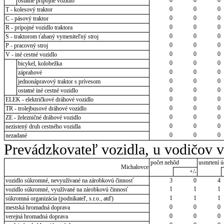
ostatné prípojné vozidlo
0
0
0
T - kolesový traktor
0
0
0
C - pásový traktor
0
0
0
R - prípojné vozidlo traktora
0
0
0
S - traktorom ťahaný vymeniteľný stroj
0
0
0
P - pracovný stroj
0
0
0
V - iné cestné vozidlo
0
0
0
bicykel, kolobežka
0
0
0
záprahové
0
0
0
jednonápravový traktor s prívesom
0
0
0
ostatné iné cestné vozidlo
0
0
0
ELEK - električkové dráhové vozidlo
0
0
0
TR - trolejbusové dráhové vozidlo
0
0
0
ZE - železničné dráhové vozidlo
0
0
0
nezistený druh cestného vozidla
0
0
0
nezadané
Prevádzkovateľ vozidla, u vodičov 
počet nehôd
usmrtení ú
Michalovce
+/-
vozidlo súkromné, nevyužívané na zárobkovú činnosť
3
0
4
1
1
1
vozidlo súkromné, využívané na zárobkovú činnosť
1
1
1
súkromná organizácia (podnikateľ, s.r.o., atď)
0
0
0
mestská hromadná doprava
0
0
0
verejná hromadná doprava