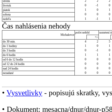
2
2
2
streda
0
-1
0
štvrtok
1
0
1
piatok
0
0
0
sobota
1
-1
1
nedeľa
Čas nahlásenia nehody
počet nehôd
usmrtení ú
Michalovce
+/-
do 30 min.
4
2
5
1
0
1
do 1 hodiny
0
-1
0
do 3 hodín
1
1
1
do 6 hodín
0
0
0
od 6 do 12 hodín
0
0
0
od 12 do 24 hodín
0
0
0
nad 24 hodín
0
0
0
nezadané
•
Vysvetlivky
- popisujú skratky, vys
• Dokument: mesacna/dnur/dnur-p5