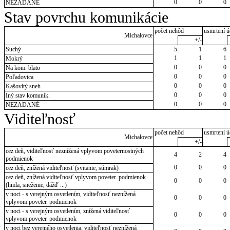
0
0
0
NEZADANÉ
Stav povrchu komunikácie
počet nehôd
usmrtení ú
Michalovce
+/-
Suchý
5
1
6
1
1
1
Mokrý
0
0
0
Na kom. blato
0
0
0
Poľadovica
0
0
0
Kašovitý sneh
0
0
0
Iný stav komunik.
0
0
0
NEZADANÉ
Viditeľnosť
počet nehôd
usmrtení ú
Michalovce
+/-
cez deň, viditeľnosť neznížená vplyvom poveternostných
4
2
4
podmienok
0
0
0
cez deň, znížená viditeľnosť (svitanie, súmrak)
cez deň, znížená viditeľnosť vplyvom poveter. podmienok
0
0
0
(hmla, sneženie, dážď ...)
v noci - s verejným osvetlením, viditeľnosť neznížená
0
0
0
vplyvom poveter. podmienok
v noci - s verejným osvetlením, znížená viditeľnosť
0
0
0
vplyvom poveter. podmienok
v noci bez verejného osvetlenia, viditeľnosť neznížená