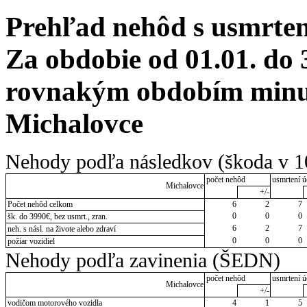
Prehľad nehôd s usmrten
Za obdobie od 01.01. do 
rovnakým obdobím minulé
Michalovce
Nehody podľa následkov (škoda v 1
počet nehôd
usmrtení ú
Michalovce
+/-
Počet nehôd celkom
6
2
7
0
0
0
šk. do 3990€, bez usmrt., zran.
6
2
7
neh. s násl. na živote alebo zdraví
0
0
0
požiar vozidiel
Nehody podľa zavinenia (ŠEDN)
počet nehôd
usmrtení ú
Michalovce
+/-
vodičom motorového vozidla
4
1
5