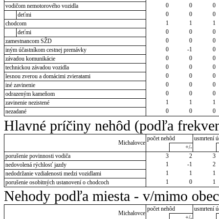
0
0
0
vodičom nemotorového vozidla
0
0
0
deťmi
1
1
1
chodcom
0
0
0
deťmi
0
0
0
zamestnancom SŽD
0
-1
0
iným účastníkom cestnej premávky
0
0
0
závadou komunikácie
0
0
0
technickou závadou vozidla
0
0
0
lesnou zverou a domácimi zvieratami
0
0
0
iné zavinenie
0
0
0
odrazeným kameňom
1
1
1
zavinenie nezistené
0
0
0
nezadané
Hlavné príčiny nehôd (podľa frekven
počet nehôd
usmrtení ú
Michalovce
+/-
porušenie povinnosti vodiča
3
2
3
1
-1
2
nedovolená rýchlosť jazdy
1
1
1
nedodržanie vzdialenosti medzi vozidlami
1
0
1
porušenie osobitných ustanovení o chodcoch
Nehody podľa miesta - v/mimo obec
počet nehôd
usmrtení ú
Michalovce
+/-