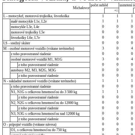
počet nehôd
usmrtení ú
Michalovce
+/-
L - motocykel, motorová trojkolka, štvorkolka
1
1
1
1
1
1
malé motocykle L1e, L2e
0
0
0
motocykle L3e, L4e
0
0
0
motorové trojkolky L5e
0
0
0
štvorkolky L6e, L7e
0
0
0
LS - snežný skúter
3
0
4
M - osobné motorové vozidlo (vrátane terénneho)
0
0
0
z toho pravostranné riadenie
3
0
4
osobné motorové vozidlá M1, M1G
0
0
0
z toho pravostranné riadenie
0
0
0
autobusy M2, M3, M2G, M3G
0
0
0
z toho pravostranné riadenie
1
1
1
N - nákladné motorové vozidlo (vrátane terénneho)
0
0
0
z toho pravostranné riadenie
1
1
1
N1, N1G s celkovou hmotnosťou do 3 500 kg
0
0
0
z toho pravostranné riadenie
0
0
0
N2, N2G s celkovou hmotnosťou do 12000 kg
0
0
0
z toho pravostranné riadenie
0
0
0
N3, N3G s celkovou hmotnosťou nad 12000 kg
0
0
0
z toho pravostranné riadenie
0
0
0
O - prípojné vozidlo (vrátane návesa)
0
0
0
O1, s celkovou hmotnosťou do 750 kg
0
0
0