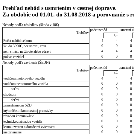
Prehľad nehôd s usmrtením v cestnej doprave.
Za obdobie od 01.01. do 31.08.2018 a porovnanie s 
Nehody podľa následkov (škoda v 10€)
počet nehôd
usmrtení ú
Trebišov
+/-
Počet nehôd celkom
4
4
4
0
0
0
šk. do 3990€, bez usmrt., zran.
4
4
4
neh. s násl. na živote alebo zdraví
0
0
0
požiar vozidiel
Nehody podľa zavinenia (ŠEDN)
počet nehôd
usmrtení ú
Trebišov
+/-
vodičom motorového vozidla
4
4
4
0
0
0
vodičom nemotorového vozidla
0
0
0
deťmi
0
0
0
chodcom
0
0
0
deťmi
0
0
0
zamestnancom SŽD
0
0
0
iným účastníkom cestnej premávky
0
0
0
závadou komunikácie
0
0
0
technickou závadou vozidla
0
0
0
lesnou zverou a domácimi zvieratami
0
0
0
iné zavinenie