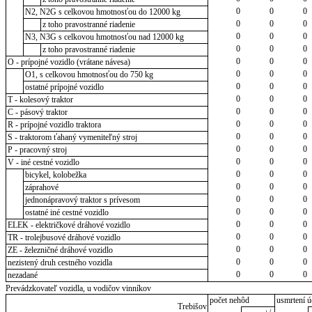
0
0
0
N2, N2G s celkovou hmotnosťou do 12000 kg
0
0
0
z toho pravostranné riadenie
0
0
0
N3, N3G s celkovou hmotnosťou nad 12000 kg
0
0
0
z toho pravostranné riadenie
0
0
0
O - prípojné vozidlo (vrátane návesa)
0
0
0
O1, s celkovou hmotnosťou do 750 kg
0
0
0
ostatné prípojné vozidlo
0
0
0
T - kolesový traktor
0
0
0
C - pásový traktor
0
0
0
R - prípojné vozidlo traktora
0
0
0
S - traktorom ťahaný vymeniteľný stroj
0
0
0
P - pracovný stroj
0
0
0
V - iné cestné vozidlo
0
0
0
bicykel, kolobežka
0
0
0
záprahové
0
0
0
jednonápravový traktor s prívesom
0
0
0
ostatné iné cestné vozidlo
0
0
0
ELEK - električkové dráhové vozidlo
0
0
0
TR - trolejbusové dráhové vozidlo
0
0
0
ZE - železničné dráhové vozidlo
0
0
0
nezistený druh cestného vozidla
0
0
0
nezadané
Prevádzkovateľ vozidla, u vodičov vinníkov
počet nehôd
usmrtení ú
Trebišov