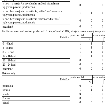
v noci - s verejným osvetlením, znížená viditeľnosť
0
0
0
vplyvom poveter. podmienok
v noci bez verejného osvetlenia, viditeľnosť neznížená
1
1
1
vplyvom poveter. podmienok
v noci bez verejného osvetlenia, znížená viditeľnosť
0
0
0
vplyvom poveter. podmienok
0
0
0
nezadané
Podľa zaznamenaného času priebehu DN. Započítané sú DN, ktorých zaznamenaný čas priebeh
počet nehôd
usmrtení ú
Trebišov
+/-
0 - 4 hod
1
1
1
1
1
1
4 - 8 hod
1
1
1
8 - 12 hod
1
1
1
12 - 16 hod
0
0
0
16 - 20 hod
0
0
0
20 - 24 hod
0
0
0
nezistené
Deň nehody
počet nehôd
usmrtení ú
Trebišov
+/-
pondelok
0
0
0
1
1
1
utorok
0
0
0
streda
0
0
0
štvrtok
0
0
0
piatok