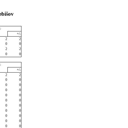
ebišov
c
+/-
2
2
0
0
2
2
0
0
c
+/-
2
2
0
0
0
0
0
0
0
0
0
0
0
0
0
0
0
0
0
0
0
0