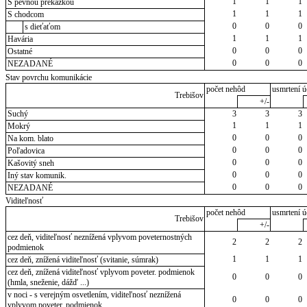
1
1
1
S pevnou prekážkou
1
1
1
S chodcom
0
0
0
s dieťaťom
1
1
1
Havária
0
0
0
Ostatné
0
0
0
NEZADANÉ
Stav povrchu komunikácie
počet nehôd
usmrtení ú
Trebišov
+/-
Suchý
3
3
3
1
1
1
Mokrý
0
0
0
Na kom. blato
0
0
0
Poľadovica
0
0
0
Kašovitý sneh
0
0
0
Iný stav komunik.
0
0
0
NEZADANÉ
Viditeľnosť
počet nehôd
usmrtení ú
Trebišov
+/-
cez deň, viditeľnosť neznížená vplyvom poveternostných
2
2
2
podmienok
1
1
1
cez deň, znížená viditeľnosť (svitanie, súmrak)
cez deň, znížená viditeľnosť vplyvom poveter. podmienok
0
0
0
(hmla, sneženie, dážď ...)
v noci - s verejným osvetlením, viditeľnosť neznížená
0
0
0
vplyvom poveter. podmienok