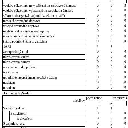
+/-
vozidlo súkromné, nevyužívané na zárobkovú činnosť
3
3
3
0
0
0
vozidlo súkromné, využívané na zárobkovú činnosť
0
0
0
súkromná organizácia (podnikateľ, s.r.o., atď)
0
0
0
mestská hromadná doprava
0
0
0
verejná hromadná doprava
0
0
0
medzinárodná kamiónová doprava
0
0
0
vozidlo registrované mimo územia SR
0
0
0
štátny podnik, štátna organizácia
1
1
1
TAXI
0
0
0
zastupiteľský úrad
0
0
0
ministerstvo vnútra
0
0
0
ministerstvo obrany
0
0
0
obecná, mestská polícia
0
0
0
iné vozidlo
0
0
0
ukradnuté, neoprávnene použité vozidlo
0
0
0
nezistené
0
0
0
nezadané
Druh nehody Zrážka
počet nehôd
usmrtení ú
Trebišov
+/-
S idúcim nek.voz.
1
1
1
0
0
0
S cyklistom
0
0
0
s dieťaťom
0
0
0
S zaparkov. voz.