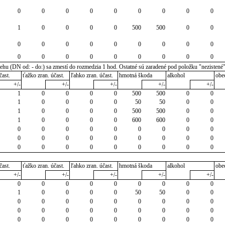
0
0
0
0
0
0
0
0
0
1
0
0
0
0
500
500
0
0
0
0
0
0
0
0
0
0
0
0
0
0
0
0
0
0
0
0
u (DN od: - do:) sa zmestí do rozmedzia 1 hod. Ostatné sú zaradené pod položku "nezistené
čast.
ťažko zran. účast.
ľahko zran. účast.
hmotná škoda
alkohol
obe
+/-
+/-
+/-
+/-
+/-
1
0
0
0
0
500
500
0
0
1
0
0
0
0
50
50
0
0
1
0
0
0
0
500
500
0
0
1
0
0
0
0
600
600
0
0
0
0
0
0
0
0
0
0
0
0
0
0
0
0
0
0
0
0
0
0
0
0
0
0
0
0
0
čast.
ťažko zran. účast.
ľahko zran. účast.
hmotná škoda
alkohol
obe
+/-
+/-
+/-
+/-
+/-
0
0
0
0
0
0
0
0
0
1
0
0
0
0
50
50
0
0
0
0
0
0
0
0
0
0
0
0
0
0
0
0
0
0
0
0
0
0
0
0
0
0
0
0
0