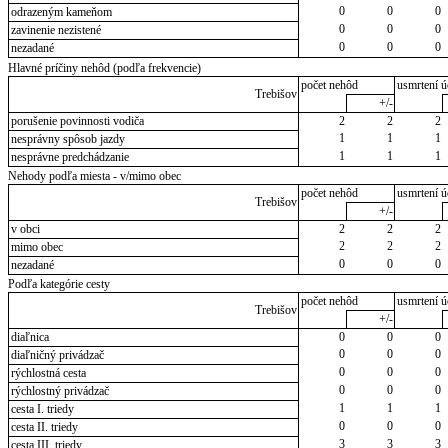
0
0
0
odrazeným kameňom
0
0
0
zavinenie nezistené
0
0
0
nezadané
Hlavné príčiny nehôd (podľa frekvencie)
počet nehôd
usmrtení ú
Trebišov
+/-
porušenie povinnosti vodiča
2
2
2
1
1
1
nesprávny spôsob jazdy
1
1
1
nesprávne predchádzanie
Nehody podľa miesta - v/mimo obec
počet nehôd
usmrtení ú
Trebišov
+/-
v obci
2
2
2
2
2
2
mimo obec
0
0
0
nezadané
Podľa kategórie cesty
počet nehôd
usmrtení ú
Trebišov
+/-
diaľnica
0
0
0
0
0
0
diaľničný privádzač
0
0
0
rýchlostná cesta
0
0
0
rýchlostný privádzač
1
1
1
cesta I. triedy
0
0
0
cesta II. triedy
3
3
3
cesta III. triedy