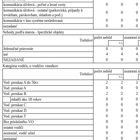
0
0
0
komunikácia účelová - poľné a lesné cesty
komunikácia účelová - ostatné (parkoviská, príjazdy k
0
0
0
továrňam, pieskovňam, skladom a pod.)
0
0
0
komunikácia v km systéme nesledovaná
0
0
0
nezadané
Nehody podľa miesta - špecifické objekty
počet nehôd
usmrtení ú
Trebišov
+/-
železničné priecestie
0
0
0
4
4
4
iné
0
0
0
NEZADANÉ
Kategória vodiča, u vodičov vinníkov
počet nehôd
usmrtení ú
Trebišov
+/-
Vod. preukaz A do 50cc
2
2
2
0
0
0
Vod. preukaz A
2
2
2
Vod. preukaz B
0
0
0
mladší ako 18 rokov
0
0
0
Vod. preukaz C
0
0
0
Vod. preukaz D
0
0
0
Vod. preukaz T
0
0
0
Bez príslušného VO
0
0
0
ostatní vodiči
0
0
0
nezistené, vodič ušiel
0
0
0
nezistené