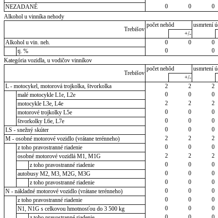
0
0
0
NEZADANÉ
Alkohol u vinníka nehody
počet nehôd
usmrtení ú
Trebišov
+/-
Alkohol u vin. neh.
0
0
0
0
0
tj. %
Kategória vozidla, u vodičov vinníkov
počet nehôd
usmrtení ú
Trebišov
+/-
L - motocykel, motorová trojkolka, štvorkolka
2
2
2
0
0
0
malé motocykle L1e, L2e
2
2
2
motocykle L3e, L4e
0
0
0
motorové trojkolky L5e
0
0
0
štvorkolky L6e, L7e
0
0
0
LS - snežný skúter
2
2
2
M - osobné motorové vozidlo (vrátane terénneho)
0
0
0
z toho pravostranné riadenie
2
2
2
osobné motorové vozidlá M1, M1G
0
0
0
z toho pravostranné riadenie
0
0
0
autobusy M2, M3, M2G, M3G
0
0
0
z toho pravostranné riadenie
0
0
0
N - nákladné motorové vozidlo (vrátane terénneho)
0
0
0
z toho pravostranné riadenie
0
0
0
N1, N1G s celkovou hmotnosťou do 3 500 kg
0
0
0
z toho pravostranné riadenie