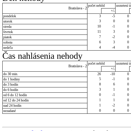
počet nehôd
usmrtení ú
Bratislava - 2
+/-
pondelok
3
-5
0
3
0
0
utorok
10
-1
0
streda
11
3
0
štvrtok
7
-2
0
piatok
6
3
0
sobota
4
-4
0
nedeľa
Čas nahlásenia nehody
počet nehôd
usmrtení ú
Bratislava - 2
+/-
do 30 min.
26
-10
0
5
-1
0
do 1 hodiny
8
6
0
do 3 hodín
3
1
0
do 6 hodín
0
-1
0
od 6 do 12 hodín
1
1
0
od 12 do 24 hodín
1
-2
0
nad 24 hodín
0
0
0
nezadané