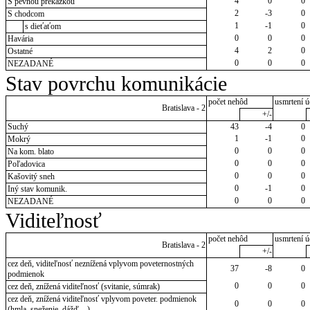
4
0
0
S pevnou prekážkou
2
-3
0
S chodcom
1
-1
0
s dieťaťom
0
0
0
Havária
4
2
0
Ostatné
0
0
0
NEZADANÉ
Stav povrchu komunikácie
počet nehôd
usmrtení ú
Bratislava - 2
+/-
Suchý
43
-4
0
1
-1
0
Mokrý
0
0
0
Na kom. blato
0
0
0
Poľadovica
0
0
0
Kašovitý sneh
0
-1
0
Iný stav komunik.
0
0
0
NEZADANÉ
Viditeľnosť
počet nehôd
usmrtení ú
Bratislava - 2
+/-
cez deň, viditeľnosť neznížená vplyvom poveternostných
37
-8
0
podmienok
0
0
0
cez deň, znížená viditeľnosť (svitanie, súmrak)
cez deň, znížená viditeľnosť vplyvom poveter. podmienok
0
0
0
(hmla, sneženie, dážď ...)