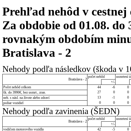
Prehľad nehôd v cestnej
Za obdobie od 01.08. do 
rovnakým obdobím minul
Bratislava - 2
Nehody podľa následkov (škoda v 1
počet nehôd
usmrtení ú
Bratislava - 2
+/-
Počet nehôd celkom
44
-6
0
27
0
0
šk. do 3990€, bez usmrt., zran.
13
-1
0
neh. s násl. na živote alebo zdraví
0
0
0
požiar vozidiel
Nehody podľa zavinenia (ŠEDN)
počet nehôd
usmrtení ú
Bratislava - 2
+/-
vodičom motorového vozidla
42
-5
0