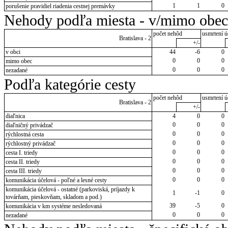
1
1
0
porušenie pravidiel riadenia cestnej premávky
Nehody podľa miesta - v/mimo obec
počet nehôd
usmrtení ú
Bratislava - 2
+/-
v obci
44
-6
0
0
0
0
mimo obec
0
0
0
nezadané
Podľa kategórie cesty
počet nehôd
usmrtení ú
Bratislava - 2
+/-
diaľnica
4
0
0
0
0
0
diaľničný privádzač
0
0
0
rýchlostná cesta
0
0
0
rýchlostný privádzač
0
0
0
cesta I. triedy
0
0
0
cesta II. triedy
0
0
0
cesta III. triedy
0
0
0
komunikácia účelová - poľné a lesné cesty
komunikácia účelová - ostatné (parkoviská, príjazdy k
1
-1
0
továrňam, pieskovňam, skladom a pod.)
39
-5
0
komunikácia v km systéme nesledovaná
0
0
0
nezadané