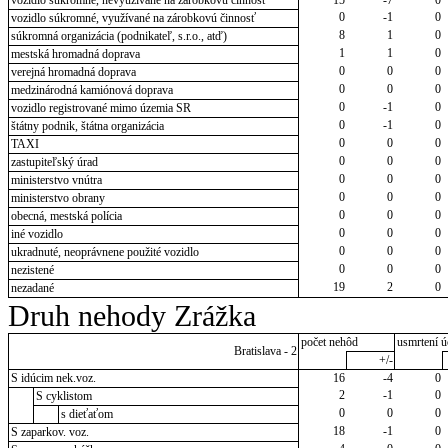
vozidlo súkromné, nevyužívané na zárobkovú činnosť
15
-7
0
0
-1
0
vozidlo súkromné, využívané na zárobkovú činnosť
8
1
0
súkromná organizácia (podnikateľ, s.r.o., atď)
1
1
0
mestská hromadná doprava
0
0
0
verejná hromadná doprava
0
0
0
medzinárodná kamiónová doprava
0
-1
0
vozidlo registrované mimo územia SR
0
-1
0
štátny podnik, štátna organizácia
0
0
0
TAXI
0
0
0
zastupiteľský úrad
0
0
0
ministerstvo vnútra
0
0
0
ministerstvo obrany
0
0
0
obecná, mestská polícia
0
0
0
iné vozidlo
0
0
0
ukradnuté, neoprávnene použité vozidlo
0
0
0
nezistené
19
2
0
nezadané
Druh nehody Zrážka
počet nehôd
usmrtení ú
Bratislava - 2
+/-
S idúcim nek.voz.
16
-4
0
2
-1
0
S cyklistom
0
0
0
s dieťaťom
18
-1
0
S zaparkov. voz.