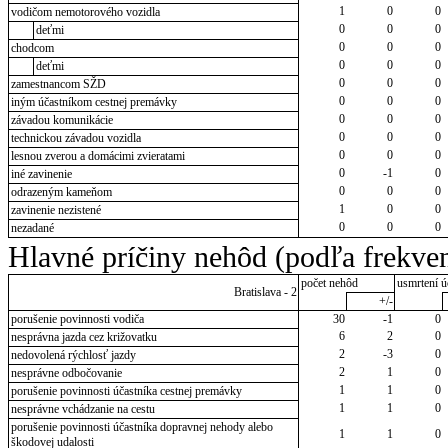
1
0
0
vodičom nemotorového vozidla
0
0
0
deťmi
0
0
0
chodcom
0
0
0
deťmi
0
0
0
zamestnancom SŽD
0
0
0
iným účastníkom cestnej premávky
0
0
0
závadou komunikácie
0
0
0
technickou závadou vozidla
0
0
0
lesnou zverou a domácimi zvieratami
0
-1
0
iné zavinenie
0
0
0
odrazeným kameňom
1
0
0
zavinenie nezistené
0
0
0
nezadané
Hlavné príčiny nehôd (podľa frekven
počet nehôd
usmrtení ú
Bratislava - 2
+/-
porušenie povinnosti vodiča
30
-1
0
6
2
0
nesprávna jazda cez križovatku
2
-3
0
nedovolená rýchlosť jazdy
2
1
0
nesprávne odbočovanie
1
1
0
porušenie povinnosti účastníka cestnej premávky
1
1
0
nesprávne vchádzanie na cestu
porušenie povinnosti účastníka dopravnej nehody alebo
1
1
0
škodovej udalosti