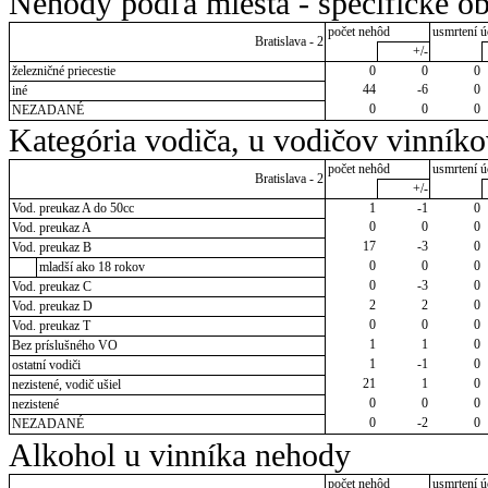
Nehody podľa miesta - špecifické ob
počet nehôd
usmrtení ú
Bratislava - 2
+/-
železničné priecestie
0
0
0
44
-6
0
iné
0
0
0
NEZADANÉ
Kategória vodiča, u vodičov vinník
počet nehôd
usmrtení ú
Bratislava - 2
+/-
Vod. preukaz A do 50cc
1
-1
0
0
0
0
Vod. preukaz A
17
-3
0
Vod. preukaz B
0
0
0
mladší ako 18 rokov
0
-3
0
Vod. preukaz C
2
2
0
Vod. preukaz D
0
0
0
Vod. preukaz T
1
1
0
Bez príslušného VO
1
-1
0
ostatní vodiči
21
1
0
nezistené, vodič ušiel
0
0
0
nezistené
0
-2
0
NEZADANÉ
Alkohol u vinníka nehody
počet nehôd
usmrtení ú