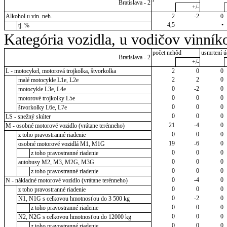
Bratislava - 2
+/-
Alkohol u vin. neh.
2
-2
0
4,5
•
tj. %
Kategória vozidla, u vodičov vinník
počet nehôd
usmrtení ú
Bratislava - 2
+/-
L - motocykel, motorová trojkolka, štvorkolka
2
0
0
2
2
0
malé motocykle L1e, L2e
0
-2
0
motocykle L3e, L4e
0
0
0
motorové trojkolky L5e
0
0
0
štvorkolky L6e, L7e
0
0
0
LS - snežný skúter
21
-4
0
M - osobné motorové vozidlo (vrátane terénneho)
0
0
0
z toho pravostranné riadenie
19
-6
0
osobné motorové vozidlá M1, M1G
0
0
0
z toho pravostranné riadenie
0
0
0
autobusy M2, M3, M2G, M3G
0
0
0
z toho pravostranné riadenie
0
-4
0
N - nákladné motorové vozidlo (vrátane terénneho)
0
0
0
z toho pravostranné riadenie
0
-2
0
N1, N1G s celkovou hmotnosťou do 3 500 kg
0
0
0
z toho pravostranné riadenie
0
0
0
N2, N2G s celkovou hmotnosťou do 12000 kg
0
0
0
z toho pravostranné riadenie