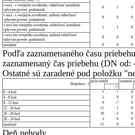
v noci - s verejným osvetlením, viditeľnosť neznížená
6
1
0
vplyvom poveter. podmienok
v noci - s verejným osvetlením, znížená viditeľnosť
0
0
0
vplyvom poveter. podmienok
v noci bez verejného osvetlenia, viditeľnosť neznížená
1
1
0
vplyvom poveter. podmienok
v noci bez verejného osvetlenia, znížená viditeľnosť
0
0
0
vplyvom poveter. podmienok
0
0
0
nezadané
Podľa zaznamenaného času priebehu
zaznamenaný čas priebehu (DN od: -
Ostatné sú zaradené pod položku "ne
počet nehôd
usmrtení ú
Bratislava - 2
+/-
0 - 4 hod
1
1
0
2
0
0
4 - 8 hod
6
-7
0
8 - 12 hod
11
1
0
12 - 16 hod
10
-1
0
16 - 20 hod
3
0
0
20 - 24 hod
11
0
0
nezistené
Deň nehody