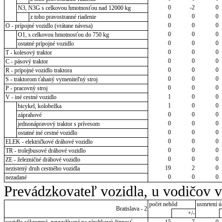
0
-2
0
N3, N3G s celkovou hmotnosťou nad 12000 kg
0
0
0
z toho pravostranné riadenie
0
0
0
O - prípojné vozidlo (vrátane návesa)
0
0
0
O1, s celkovou hmotnosťou do 750 kg
0
0
0
ostatné prípojné vozidlo
0
0
0
T - kolesový traktor
0
0
0
C - pásový traktor
0
0
0
R - prípojné vozidlo traktora
0
0
0
S - traktorom ťahaný vymeniteľný stroj
0
0
0
P - pracovný stroj
1
0
0
V - iné cestné vozidlo
1
0
0
bicykel, kolobežka
0
0
0
záprahové
0
0
0
jednonápravový traktor s prívesom
0
0
0
ostatné iné cestné vozidlo
0
0
0
ELEK - električkové dráhové vozidlo
0
0
0
TR - trolejbusové dráhové vozidlo
0
0
0
ZE - železničné dráhové vozidlo
19
2
0
nezistený druh cestného vozidla
0
0
0
nezadané
Prevádzkovateľ vozidla, u vodičov 
počet nehôd
usmrtení ú
Bratislava - 2
+/-