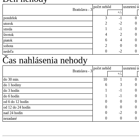
počet nehôd
usmrtení ú
Bratislava - 3
+/-
pondelok
3
-1
0
2
-2
0
utorok
1
-1
0
streda
4
2
0
štvrtok
6
4
0
piatok
2
0
0
sobota
0
-2
0
nedeľa
Čas nahlásenia nehody
počet nehôd
usmrtení ú
Bratislava - 3
+/-
do 30 min.
10
1
0
6
3
0
do 1 hodiny
1
-1
0
do 3 hodín
1
-1
0
do 6 hodín
0
0
0
od 6 do 12 hodín
0
0
0
od 12 do 24 hodín
0
-2
0
nad 24 hodín
0
0
0
nezadané