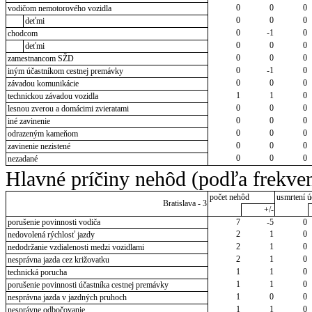
0
0
0
vodičom nemotorového vozidla
0
0
0
deťmi
0
-1
0
chodcom
0
0
0
deťmi
0
0
0
zamestnancom SŽD
0
-1
0
iným účastníkom cestnej premávky
0
0
0
závadou komunikácie
1
1
0
technickou závadou vozidla
0
0
0
lesnou zverou a domácimi zvieratami
0
0
0
iné zavinenie
0
0
0
odrazeným kameňom
0
0
0
zavinenie nezistené
0
0
0
nezadané
Hlavné príčiny nehôd (podľa frekven
počet nehôd
usmrtení ú
Bratislava - 3
+/-
porušenie povinnosti vodiča
7
-5
0
2
1
0
nedovolená rýchlosť jazdy
2
1
0
nedodržanie vzdialenosti medzi vozidlami
2
1
0
nesprávna jazda cez križovatku
1
1
0
technická porucha
1
1
0
porušenie povinnosti účastníka cestnej premávky
1
0
0
nesprávna jazda v jazdných pruhoch
1
1
0
nesprávne odbočovanie