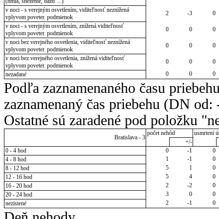
(hmla, sneženie, dážď ...)
v noci - s verejným osvetlením, viditeľnosť neznížená
2
-3
0
vplyvom poveter. podmienok
v noci - s verejným osvetlením, znížená viditeľnosť
0
0
0
vplyvom poveter. podmienok
v noci bez verejného osvetlenia, viditeľnosť neznížená
0
0
0
vplyvom poveter. podmienok
v noci bez verejného osvetlenia, znížená viditeľnosť
0
0
0
vplyvom poveter. podmienok
0
0
0
nezadané
Podľa zaznamenaného času priebehu
zaznamenaný čas priebehu (DN od: -
Ostatné sú zaradené pod položku "ne
počet nehôd
usmrtení ú
Bratislava - 3
+/-
0 - 4 hod
0
-1
0
1
-1
0
4 - 8 hod
5
1
0
8 - 12 hod
5
4
0
12 - 16 hod
2
-2
0
16 - 20 hod
3
0
0
20 - 24 hod
2
-1
0
nezistené
Deň nehody