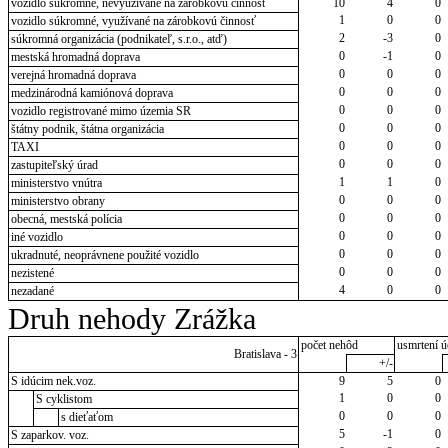
vozidlo súkromné, nevyužívané na zárobkovú činnosť
10
4
0
1
0
0
vozidlo súkromné, využívané na zárobkovú činnosť
2
-3
0
súkromná organizácia (podnikateľ, s.r.o., atď)
0
-1
0
mestská hromadná doprava
0
0
0
verejná hromadná doprava
0
0
0
medzinárodná kamiónová doprava
0
0
0
vozidlo registrované mimo územia SR
0
0
0
štátny podnik, štátna organizácia
0
0
0
TAXI
0
0
0
zastupiteľský úrad
1
1
0
ministerstvo vnútra
0
0
0
ministerstvo obrany
0
0
0
obecná, mestská polícia
0
0
0
iné vozidlo
0
0
0
ukradnuté, neoprávnene použité vozidlo
0
0
0
nezistené
4
0
0
nezadané
Druh nehody Zrážka
počet nehôd
usmrtení ú
Bratislava - 3
+/-
S idúcim nek.voz.
9
5
0
1
0
0
S cyklistom
0
0
0
s dieťaťom
5
-1
0
S zaparkov. voz.