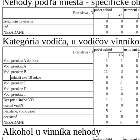
Nehody podľa miesta - špecifické ob
počet nehôd
usmrtení ú
Bratislava - 3
+/-
železničné priecestie
0
0
0
18
0
0
iné
0
0
0
NEZADANÉ
Kategória vodiča, u vodičov vinník
počet nehôd
usmrtení ú
Bratislava - 3
+/-
Vod. preukaz A do 50cc
1
1
0
0
0
0
Vod. preukaz A
11
3
0
Vod. preukaz B
0
0
0
mladší ako 18 rokov
0
-1
0
Vod. preukaz C
0
-1
0
Vod. preukaz D
0
0
0
Vod. preukaz T
1
1
0
Bez príslušného VO
0
0
0
ostatní vodiči
5
-1
0
nezistené, vodič ušiel
0
0
0
nezistené
0
-1
0
NEZADANÉ
Alkohol u vinníka nehody
počet nehôd
usmrtení ú