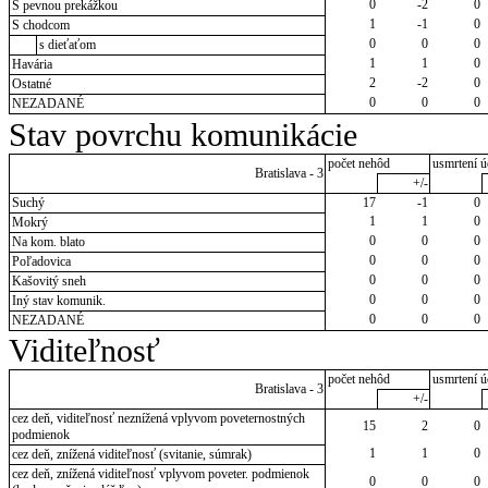
0
-2
0
S pevnou prekážkou
1
-1
0
S chodcom
0
0
0
s dieťaťom
1
1
0
Havária
2
-2
0
Ostatné
0
0
0
NEZADANÉ
Stav povrchu komunikácie
počet nehôd
usmrtení ú
Bratislava - 3
+/-
Suchý
17
-1
0
1
1
0
Mokrý
0
0
0
Na kom. blato
0
0
0
Poľadovica
0
0
0
Kašovitý sneh
0
0
0
Iný stav komunik.
0
0
0
NEZADANÉ
Viditeľnosť
počet nehôd
usmrtení ú
Bratislava - 3
+/-
cez deň, viditeľnosť neznížená vplyvom poveternostných
15
2
0
podmienok
1
1
0
cez deň, znížená viditeľnosť (svitanie, súmrak)
cez deň, znížená viditeľnosť vplyvom poveter. podmienok
0
0
0