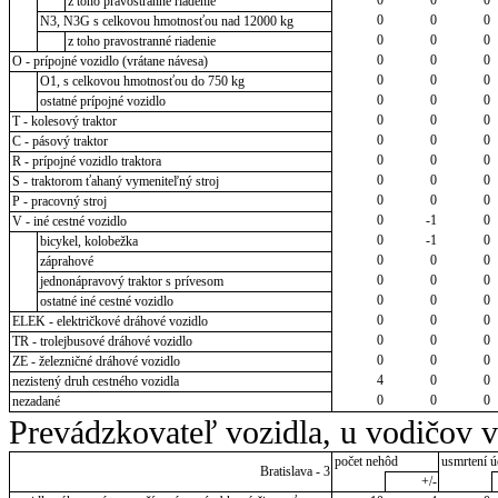
z toho pravostranné riadenie
0
0
0
N3, N3G s celkovou hmotnosťou nad 12000 kg
0
0
0
z toho pravostranné riadenie
0
0
0
O - prípojné vozidlo (vrátane návesa)
0
0
0
O1, s celkovou hmotnosťou do 750 kg
0
0
0
ostatné prípojné vozidlo
0
0
0
T - kolesový traktor
0
0
0
C - pásový traktor
0
0
0
R - prípojné vozidlo traktora
0
0
0
S - traktorom ťahaný vymeniteľný stroj
0
0
0
P - pracovný stroj
0
-1
0
V - iné cestné vozidlo
0
-1
0
bicykel, kolobežka
0
0
0
záprahové
0
0
0
jednonápravový traktor s prívesom
0
0
0
ostatné iné cestné vozidlo
0
0
0
ELEK - električkové dráhové vozidlo
0
0
0
TR - trolejbusové dráhové vozidlo
0
0
0
ZE - železničné dráhové vozidlo
4
0
0
nezistený druh cestného vozidla
0
0
0
nezadané
Prevádzkovateľ vozidla, u vodičov 
počet nehôd
usmrtení ú
Bratislava - 3
+/-