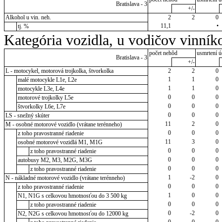
Bratislava - 3
+/-
Alkohol u vin. neh.
2
2
0
11,1
•
tj. %
Kategória vozidla, u vodičov vinník
počet nehôd
usmrtení ú
Bratislava - 3
+/-
L - motocykel, motorová trojkolka, štvorkolka
2
2
0
1
1
0
malé motocykle L1e, L2e
1
1
0
motocykle L3e, L4e
0
0
0
motorové trojkolky L5e
0
0
0
štvorkolky L6e, L7e
0
0
0
LS - snežný skúter
11
2
0
M - osobné motorové vozidlo (vrátane terénneho)
0
0
0
z toho pravostranné riadenie
11
3
0
osobné motorové vozidlá M1, M1G
0
0
0
z toho pravostranné riadenie
0
0
0
autobusy M2, M3, M2G, M3G
0
0
0
z toho pravostranné riadenie
1
-2
0
N - nákladné motorové vozidlo (vrátane terénneho)
0
0
0
z toho pravostranné riadenie
1
0
0
N1, N1G s celkovou hmotnosťou do 3 500 kg
0
0
0
z toho pravostranné riadenie
0
-2
0
N2, N2G s celkovou hmotnosťou do 12000 kg
0
0
0