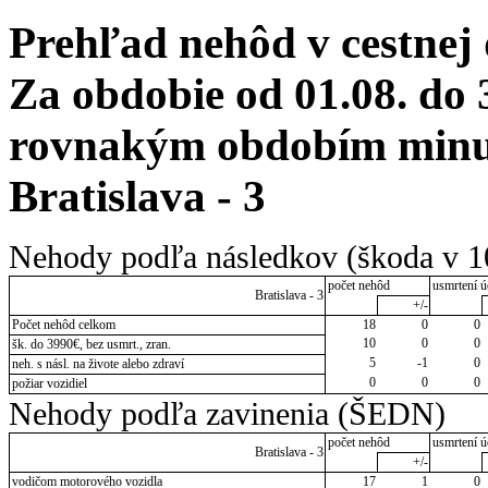
Prehľad nehôd v cestnej
Za obdobie od 01.08. do 
rovnakým obdobím minul
Bratislava - 3
Nehody podľa následkov (škoda v 1
počet nehôd
usmrtení ú
Bratislava - 3
+/-
Počet nehôd celkom
18
0
0
10
0
0
šk. do 3990€, bez usmrt., zran.
5
-1
0
neh. s násl. na živote alebo zdraví
0
0
0
požiar vozidiel
Nehody podľa zavinenia (ŠEDN)
počet nehôd
usmrtení ú
Bratislava - 3
+/-
vodičom motorového vozidla
17
1
0