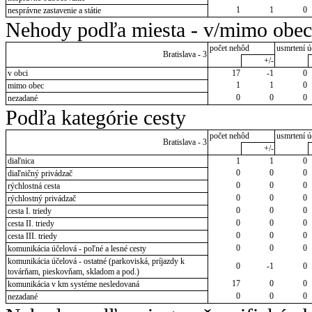
1
1
0
nesprávne zastavenie a státie
Nehody podľa miesta - v/mimo obec
počet nehôd
usmrtení ú
Bratislava - 3
+/-
v obci
17
-1
0
1
1
0
mimo obec
0
0
0
nezadané
Podľa kategórie cesty
počet nehôd
usmrtení ú
Bratislava - 3
+/-
diaľnica
1
1
0
0
0
0
diaľničný privádzač
0
0
0
rýchlostná cesta
0
0
0
rýchlostný privádzač
0
0
0
cesta I. triedy
0
0
0
cesta II. triedy
0
0
0
cesta III. triedy
0
0
0
komunikácia účelová - poľné a lesné cesty
komunikácia účelová - ostatné (parkoviská, príjazdy k
0
-1
0
továrňam, pieskovňam, skladom a pod.)
17
0
0
komunikácia v km systéme nesledovaná
0
0
0
nezadané