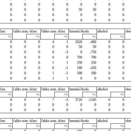
0
0
0
0
0
0
0
0
0
0
0
0
0
0
50
50
0
0
0
0
0
0
0
0
0
0
0
0
0
0
0
0
0
0
0
0
čast.
ťažko zran. účast.
ľahko zran. účast.
hmotná škoda
alkohol
obe
+/-
+/-
+/-
+/-
+/-
0
0
0
4
1
2020
-460
0
0
0
0
0
0
0
50
50
0
0
0
0
0
0
-3
0
-750
0
0
0
0
0
0
0
700
700
0
0
0
0
0
1
1
350
350
0
0
0
0
0
0
-1
100
-450
0
0
0
0
0
1
-1
500
100
0
0
0
0
0
1
1
0
0
0
0
čast.
ťažko zran. účast.
ľahko zran. účast.
hmotná škoda
alkohol
obe
+/-
+/-
+/-
+/-
+/-
0
0
0
7
-5
3720
-1345
0
0
0
0
0
0
0
0
0
0
0
0
0
0
0
0
0
0
0
0
čast.
ťažko zran. účast.
ľahko zran. účast.
hmotná škoda
alkohol
obe
+/-
+/-
+/-
+/-
+/-