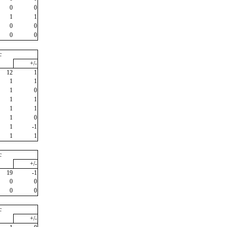
0
0
1
1
0
0
0
0
c
+/-
12
1
1
1
1
0
1
1
1
1
1
0
1
-1
1
1
c
+/-
19
-1
0
0
0
0
c
+/-