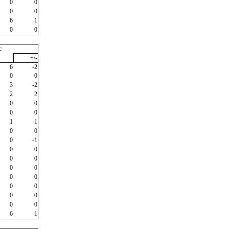
0
0
0
0
6
1
0
0
c
+/-
6
-2
0
0
3
-2
2
2
0
0
0
0
1
1
0
0
0
-1
0
0
0
0
0
0
0
0
0
0
0
0
0
0
6
1