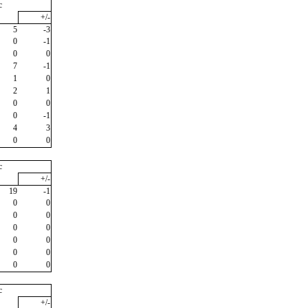
c
+/-
5
-3
0
-1
0
0
7
-1
1
0
2
1
0
0
0
-1
4
3
0
0
c
+/-
19
-1
0
0
0
0
0
0
0
0
0
0
0
0
c
+/-