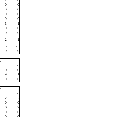
1
0
0
0
0
0
0
0
0
0
1
1
0
0
0
0
2
1
15
-3
0
0
c
+/-
0
0
19
-1
0
0
c
+/-
2
2
0
0
6
-7
0
0
0
0