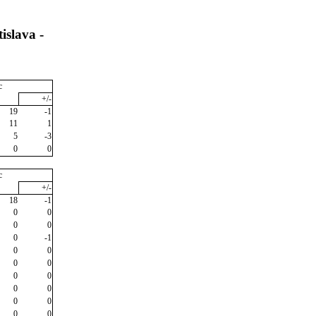
islava -
c
+/-
19
-1
11
1
5
-3
0
0
c
+/-
18
-1
0
0
0
0
0
-1
0
0
0
0
0
0
0
0
0
0
0
0