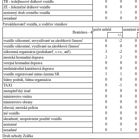
0
0
0
TR - trolejbusové dráhové vozidlo
0
0
0
ZE - železničné dráhové vozidlo
6
1
0
nezistený druh cestného vozidla
0
0
0
nezadané
Prevádzkovateľ vozidla, u vodičov vinníkov
počet nehôd
usmrtení ú
Bratislava - 4
+/-
vozidlo súkromné, nevyužívané na zárobkovú činnosť
6
-2
0
0
0
0
vozidlo súkromné, využívané na zárobkovú činnosť
3
-2
0
súkromná organizácia (podnikateľ, s.r.o., atď)
2
2
0
mestská hromadná doprava
0
0
0
verejná hromadná doprava
0
0
0
medzinárodná kamiónová doprava
1
1
0
vozidlo registrované mimo územia SR
0
0
0
štátny podnik, štátna organizácia
0
-1
0
TAXI
0
0
0
zastupiteľský úrad
0
0
0
ministerstvo vnútra
0
0
0
ministerstvo obrany
0
0
0
obecná, mestská polícia
0
0
0
iné vozidlo
0
0
0
ukradnuté, neoprávnene použité vozidlo
0
0
0
nezistené
6
1
0
nezadané
Druh nehody Zrážka