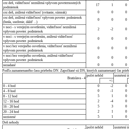
cez deň, viditeľnosť neznížená vplyvom poveternostných
17
1
0
podmienok
0
0
0
cez deň, znížená viditeľnosť (svitanie, súmrak)
cez deň, znížená viditeľnosť vplyvom poveter. podmienok
0
0
0
(hmla, sneženie, dážď ...)
v noci - s verejným osvetlením, viditeľnosť neznížená
2
-2
0
vplyvom poveter. podmienok
v noci - s verejným osvetlením, znížená viditeľnosť
0
0
0
vplyvom poveter. podmienok
v noci bez verejného osvetlenia, viditeľnosť neznížená
0
0
0
vplyvom poveter. podmienok
v noci bez verejného osvetlenia, znížená viditeľnosť
0
0
0
vplyvom poveter. podmienok
0
0
0
nezadané
Podľa zaznamenaného času priebehu DN. Započítané sú DN, ktorých zaznamenaný čas priebeh
počet nehôd
usmrtení ú
Bratislava - 4
+/-
0 - 4 hod
0
-2
0
0
-1
0
4 - 8 hod
5
1
0
8 - 12 hod
2
-4
0
12 - 16 hod
5
3
0
16 - 20 hod
2
1
0
20 - 24 hod
5
1
0
nezistené
Deň nehody
počet nehôd
usmrtení ú