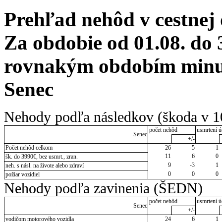
Prehľad nehôd v cestnej
Za obdobie od 01.08. do 
rovnakým obdobím minul
Senec
Nehody podľa následkov (škoda v 1
počet nehôd
usmrtení ú
Senec
+/-
Počet nehôd celkom
26
5
1
11
6
0
šk. do 3990€, bez usmrt., zran.
9
-3
1
neh. s násl. na živote alebo zdraví
0
0
0
požiar vozidiel
Nehody podľa zavinenia (ŠEDN)
počet nehôd
usmrtení ú
Senec
+/-
vodičom motorového vozidla
24
6
1