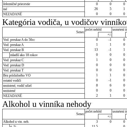
železničné priecestie
0
0
0
26
5
1
iné
0
0
0
NEZADANÉ
Kategória vodiča, u vodičov vinník
počet nehôd
usmrtení ú
Senec
+/-
Vod. preukaz A do 50cc
0
-1
0
1
1
0
Vod. preukaz A
13
-1
1
Vod. preukaz B
0
0
0
mladší ako 18 rokov
1
0
0
Vod. preukaz C
0
0
0
Vod. preukaz D
0
0
0
Vod. preukaz T
1
1
0
Bez príslušného VO
0
-1
0
ostatní vodiči
8
6
0
nezistené, vodič ušiel
0
0
0
nezistené
2
1
0
NEZADANÉ
Alkohol u vinníka nehody
počet nehôd
usmrtení ú
Senec
+/-
Alkohol u vin. neh.
3
0
0
11,5
0
tj. %