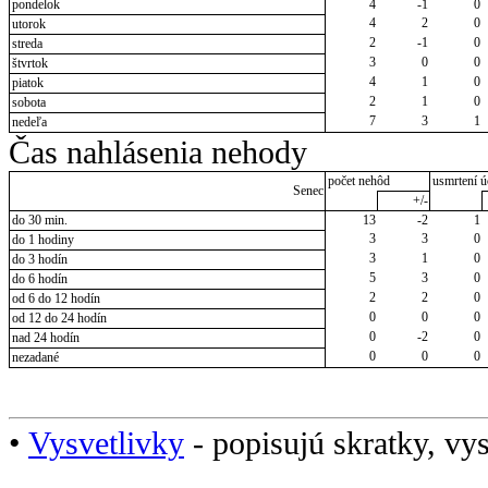
pondelok
4
-1
0
4
2
0
utorok
2
-1
0
streda
3
0
0
štvrtok
4
1
0
piatok
2
1
0
sobota
7
3
1
nedeľa
Čas nahlásenia nehody
počet nehôd
usmrtení ú
Senec
+/-
do 30 min.
13
-2
1
3
3
0
do 1 hodiny
3
1
0
do 3 hodín
5
3
0
do 6 hodín
2
2
0
od 6 do 12 hodín
0
0
0
od 12 do 24 hodín
0
-2
0
nad 24 hodín
0
0
0
nezadané
•
Vysvetlivky
- popisujú skratky, vys