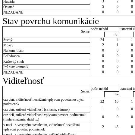
3
2
0
Havária
5
0
0
Ostatné
0
0
0
NEZADANÉ
Stav povrchu komunikácie
počet nehôd
usmrtení ú
Senec
+/-
Suchý
24
4
1
2
1
0
Mokrý
0
0
0
Na kom. blato
0
0
0
Poľadovica
0
0
0
Kašovitý sneh
0
0
0
Iný stav komunik.
0
0
0
NEZADANÉ
Viditeľnosť
počet nehôd
usmrtení ú
Senec
+/-
cez deň, viditeľnosť neznížená vplyvom poveternostných
22
10
1
podmienok
1
0
0
cez deň, znížená viditeľnosť (svitanie, súmrak)
cez deň, znížená viditeľnosť vplyvom poveter. podmienok
0
0
0
(hmla, sneženie, dážď ...)
v noci - s verejným osvetlením, viditeľnosť neznížená
2
-3
0
vplyvom poveter. podmienok
v noci - s verejným osvetlením, znížená viditeľnosť