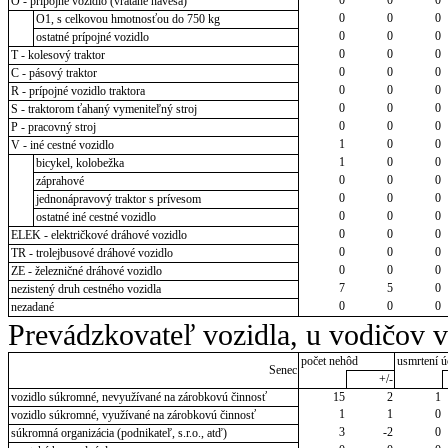
O - prípojné vozidlo (vrátane návesa)
0
0
0
O1, s celkovou hmotnosťou do 750 kg
0
0
0
ostatné prípojné vozidlo
0
0
0
T - kolesový traktor
0
0
0
C - pásový traktor
0
0
0
R - prípojné vozidlo traktora
0
0
0
S - traktorom ťahaný vymeniteľný stroj
0
0
0
P - pracovný stroj
1
0
0
V - iné cestné vozidlo
1
0
0
bicykel, kolobežka
0
0
0
záprahové
0
0
0
jednonápravový traktor s prívesom
0
0
0
ostatné iné cestné vozidlo
0
0
0
ELEK - električkové dráhové vozidlo
0
0
0
TR - trolejbusové dráhové vozidlo
0
0
0
ZE - železničné dráhové vozidlo
7
5
0
nezistený druh cestného vozidla
0
0
0
nezadané
Prevádzkovateľ vozidla, u vodičov 
počet nehôd
usmrtení ú
Senec
+/-
vozidlo súkromné, nevyužívané na zárobkovú činnosť
15
2
1
1
1
0
vozidlo súkromné, využívané na zárobkovú činnosť
3
-2
0
súkromná organizácia (podnikateľ, s.r.o., atď)