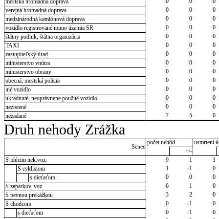
0
0
0
mestská hromadná doprava
0
0
0
verejná hromadná doprava
0
0
0
medzinárodná kamiónová doprava
0
0
0
vozidlo registrované mimo územia SR
0
0
0
štátny podnik, štátna organizácia
0
0
0
TAXI
0
0
0
zastupiteľský úrad
0
0
0
ministerstvo vnútra
0
0
0
ministerstvo obrany
0
0
0
obecná, mestská polícia
0
0
0
iné vozidlo
0
0
0
ukradnuté, neoprávnene použité vozidlo
0
0
0
nezistené
7
5
0
nezadané
Druh nehody Zrážka
počet nehôd
usmrtení ú
Senec
+/-
S idúcim nek.voz.
9
1
1
1
-1
0
S cyklistom
0
0
0
s dieťaťom
6
1
0
S zaparkov. voz.
3
2
0
S pevnou prekážkou
0
-1
0
S chodcom
0
-1
0
s dieťaťom