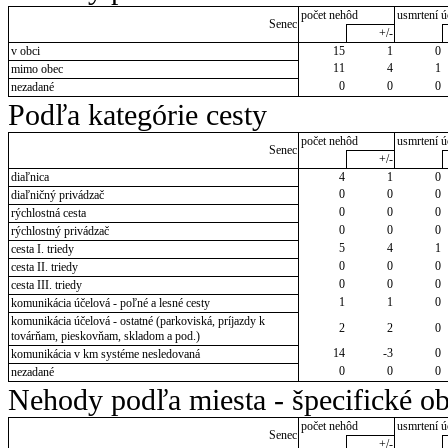
počet nehôd
usmrtení ú
Senec
+/-
v obci
15
1
0
11
4
1
mimo obec
0
0
0
nezadané
Podľa kategórie cesty
počet nehôd
usmrtení ú
Senec
+/-
diaľnica
4
1
0
0
0
0
diaľničný privádzač
0
0
0
rýchlostná cesta
0
0
0
rýchlostný privádzač
5
4
1
cesta I. triedy
0
0
0
cesta II. triedy
0
0
0
cesta III. triedy
1
1
0
komunikácia účelová - poľné a lesné cesty
komunikácia účelová - ostatné (parkoviská, príjazdy k
2
2
0
továrňam, pieskovňam, skladom a pod.)
14
-3
0
komunikácia v km systéme nesledovaná
0
0
0
nezadané
Nehody podľa miesta - špecifické ob
počet nehôd
usmrtení ú
Senec
+/-