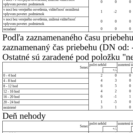
0
0
0
vplyvom poveter. podmienok
v noci bez verejného osvetlenia, viditeľnosť neznížená
1
-2
0
vplyvom poveter. podmienok
v noci bez verejného osvetlenia, znížená viditeľnosť
0
0
0
vplyvom poveter. podmienok
0
0
0
nezadané
Podľa zaznamenaného času priebehu
zaznamenaný čas priebehu (DN od: -
Ostatné sú zaradené pod položku "ne
počet nehôd
usmrtení ú
Senec
+/-
0 - 4 hod
2
0
0
4
3
0
4 - 8 hod
6
5
0
8 - 12 hod
4
2
0
12 - 16 hod
6
-1
1
16 - 20 hod
1
-5
0
20 - 24 hod
3
1
0
nezistené
Deň nehody
počet nehôd
usmrtení ú
Senec
+/-