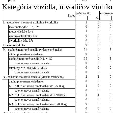
Kategória vozidla, u vodičov vinník
počet nehôd
usmrtení ú
Senec
+/-
L - motocykel, motorová trojkolka, štvorkolka
1
0
0
0
0
0
malé motocykle L1e, L2e
1
0
0
motocykle L3e, L4e
0
0
0
motorové trojkolky L5e
0
0
0
štvorkolky L6e, L7e
0
0
0
LS - snežný skúter
15
0
1
M - osobné motorové vozidlo (vrátane terénneho)
0
0
0
z toho pravostranné riadenie
15
0
1
osobné motorové vozidlá M1, M1G
0
0
0
z toho pravostranné riadenie
0
0
0
autobusy M2, M3, M2G, M3G
0
0
0
z toho pravostranné riadenie
2
1
0
N - nákladné motorové vozidlo (vrátane terénneho)
0
0
0
z toho pravostranné riadenie
1
0
0
N1, N1G s celkovou hmotnosťou do 3 500 kg
0
0
0
z toho pravostranné riadenie
1
1
0
N2, N2G s celkovou hmotnosťou do 12000 kg
0
0
0
z toho pravostranné riadenie
0
0
0
N3, N3G s celkovou hmotnosťou nad 12000 kg
0
0
0
z toho pravostranné riadenie
0
0
0