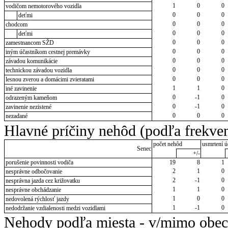
1
0
0
vodičom nemotorového vozidla
0
0
0
deťmi
0
0
0
chodcom
0
0
0
deťmi
0
0
0
zamestnancom SŽD
0
0
0
iným účastníkom cestnej premávky
0
0
0
závadou komunikácie
0
0
0
technickou závadou vozidla
0
0
0
lesnou zverou a domácimi zvieratami
1
1
0
iné zavinenie
0
-1
0
odrazeným kameňom
0
-1
0
zavinenie nezistené
0
0
0
nezadané
Hlavné príčiny nehôd (podľa frekven
počet nehôd
usmrtení ú
Senec
+/-
porušenie povinnosti vodiča
19
8
1
2
1
0
nesprávne odbočovanie
2
-1
0
nesprávna jazda cez križovatku
1
1
0
nesprávne obchádzanie
1
0
0
nedovolená rýchlosť jazdy
1
-1
0
nedodržanie vzdialenosti medzi vozidlami
Nehody podľa miesta - v/mimo obec