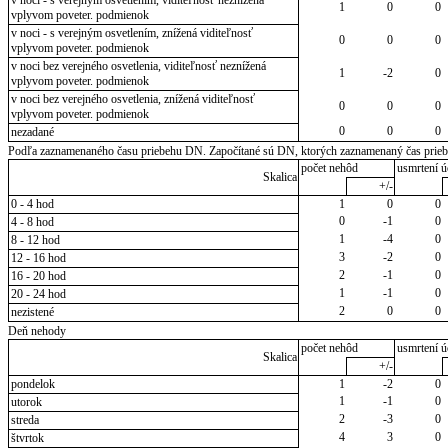
1
0
0
vplyvom poveter. podmienok
v noci - s verejným osvetlením, znížená viditeľnosť
0
0
0
vplyvom poveter. podmienok
v noci bez verejného osvetlenia, viditeľnosť neznížená
1
-2
0
vplyvom poveter. podmienok
v noci bez verejného osvetlenia, znížená viditeľnosť
0
0
0
vplyvom poveter. podmienok
0
0
0
nezadané
Podľa zaznamenaného času priebehu DN. Započítané sú DN, ktorých zaznamenaný čas priebeh
počet nehôd
usmrtení ú
Skalica
+/-
0 - 4 hod
1
0
0
0
-1
0
4 - 8 hod
1
-4
0
8 - 12 hod
3
-2
0
12 - 16 hod
2
-1
0
16 - 20 hod
1
-1
0
20 - 24 hod
2
0
0
nezistené
Deň nehody
počet nehôd
usmrtení ú
Skalica
+/-
pondelok
1
-2
0
1
-1
0
utorok
2
-3
0
streda
4
3
0
štvrtok