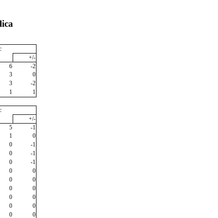
lica
c
+/-
6
-2
3
0
3
-2
1
1
c
+/-
5
-1
1
0
0
-1
0
-1
0
-1
0
0
0
0
0
0
0
0
0
0
0
0