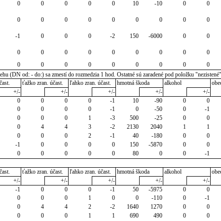
0
0
0
0
0
10
-10
0
0
0
0
0
0
0
0
0
0
0
-1
0
0
0
-2
150
-6000
0
0
0
0
0
0
0
0
0
0
0
0
0
0
0
0
0
0
0
0
u (DN od: - do:) sa zmestí do rozmedzia 1 hod. Ostatné sú zaradené pod položku "nezistené
čast.
ťažko zran. účast.
ľahko zran. účast.
hmotná škoda
alkohol
obe
+/-
+/-
+/-
+/-
+/-
0
0
0
0
-1
10
-90
0
0
0
0
0
0
-1
0
-50
0
-1
0
0
0
1
-3
500
-25
0
0
0
4
4
3
-2
2130
2040
1
1
0
0
0
2
-1
40
-180
0
0
-1
0
0
0
0
150
-5870
0
0
0
0
0
0
0
80
0
0
-1
čast.
ťažko zran. účast.
ľahko zran. účast.
hmotná škoda
alkohol
obe
+/-
+/-
+/-
+/-
+/-
-1
0
0
0
-1
50
-5975
0
0
0
0
0
1
0
0
-110
0
-1
0
4
4
2
-2
1640
1270
0
0
0
0
0
1
1
690
490
0
0