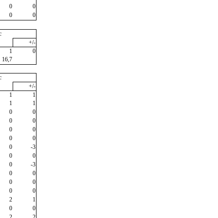
0
0
0
0
c
+/-
1
0
16,7
c
+/-
1
1
1
1
0
0
0
0
0
0
0
0
0
-3
0
0
0
-3
0
0
0
0
0
0
2
1
0
0
2
2