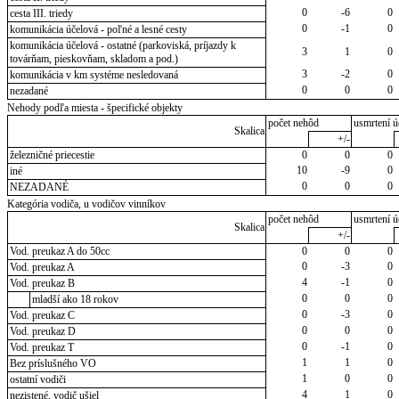
0
-6
0
cesta III. triedy
0
-1
0
komunikácia účelová - poľné a lesné cesty
komunikácia účelová - ostatné (parkoviská, príjazdy k
3
1
0
továrňam, pieskovňam, skladom a pod.)
3
-2
0
komunikácia v km systéme nesledovaná
0
0
0
nezadané
Nehody podľa miesta - špecifické objekty
počet nehôd
usmrtení ú
Skalica
+/-
železničné priecestie
0
0
0
10
-9
0
iné
0
0
0
NEZADANÉ
Kategória vodiča, u vodičov vinníkov
počet nehôd
usmrtení ú
Skalica
+/-
Vod. preukaz A do 50cc
0
0
0
0
-3
0
Vod. preukaz A
4
-1
0
Vod. preukaz B
0
0
0
mladší ako 18 rokov
0
-3
0
Vod. preukaz C
0
0
0
Vod. preukaz D
0
-1
0
Vod. preukaz T
1
1
0
Bez príslušného VO
1
0
0
ostatní vodiči
4
1
0
nezistené, vodič ušiel