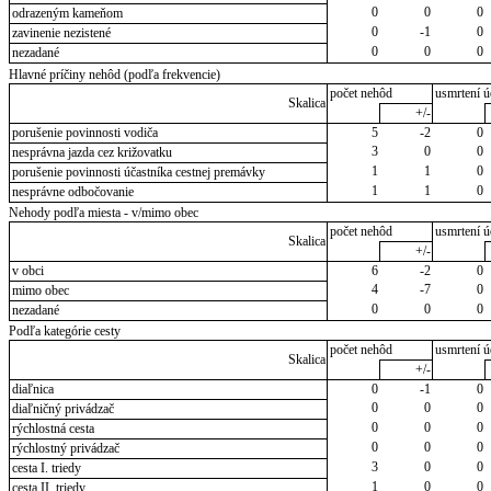
0
0
0
odrazeným kameňom
0
-1
0
zavinenie nezistené
0
0
0
nezadané
Hlavné príčiny nehôd (podľa frekvencie)
počet nehôd
usmrtení ú
Skalica
+/-
porušenie povinnosti vodiča
5
-2
0
3
0
0
nesprávna jazda cez križovatku
1
1
0
porušenie povinnosti účastníka cestnej premávky
1
1
0
nesprávne odbočovanie
Nehody podľa miesta - v/mimo obec
počet nehôd
usmrtení ú
Skalica
+/-
v obci
6
-2
0
4
-7
0
mimo obec
0
0
0
nezadané
Podľa kategórie cesty
počet nehôd
usmrtení ú
Skalica
+/-
diaľnica
0
-1
0
0
0
0
diaľničný privádzač
0
0
0
rýchlostná cesta
0
0
0
rýchlostný privádzač
3
0
0
cesta I. triedy
1
0
0
cesta II. triedy