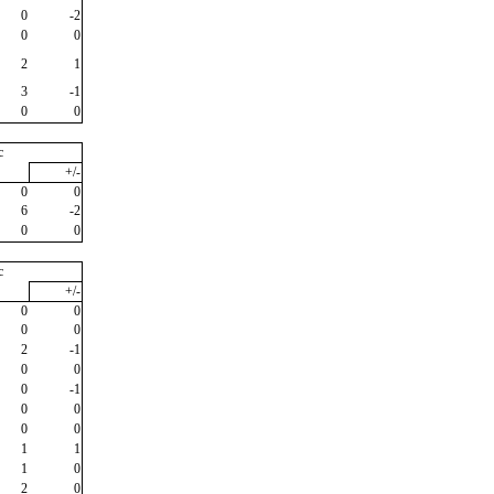
0
-2
0
0
2
1
3
-1
0
0
c
+/-
0
0
6
-2
0
0
c
+/-
0
0
0
0
2
-1
0
0
0
-1
0
0
0
0
1
1
1
0
2
0