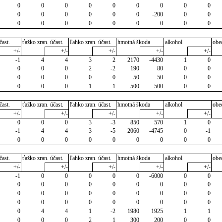
0
0
0
0
0
0
0
0
0
0
0
0
0
0
0
-200
0
0
0
0
0
0
0
0
0
0
0
čast.
ťažko zran. účast.
ľahko zran. účast.
hmotná škoda
alkohol
obe
+/-
+/-
+/-
+/-
+/-
-1
4
4
3
2
2170
-4430
1
0
0
0
0
2
-2
190
80
0
0
0
0
0
0
0
50
50
0
0
0
0
0
1
1
500
500
0
0
čast.
ťažko zran. účast.
ľahko zran. účast.
hmotná škoda
alkohol
obe
+/-
+/-
+/-
+/-
+/-
0
0
0
3
-3
850
570
1
0
-1
4
4
3
-5
2060
-4745
0
-1
0
0
0
0
0
0
0
0
0
čast.
ťažko zran. účast.
ľahko zran. účast.
hmotná škoda
alkohol
obe
+/-
+/-
+/-
+/-
+/-
-1
0
0
0
0
0
-6000
0
0
0
0
0
0
0
0
0
0
0
0
0
0
0
0
0
0
0
0
0
0
0
0
0
0
0
0
0
0
4
4
1
-2
1980
1925
1
1
0
0
0
2
1
300
200
0
0