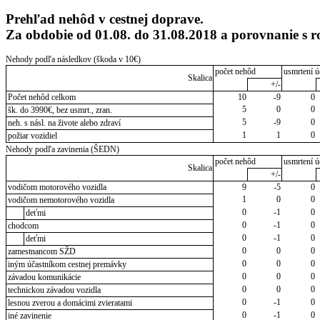
Prehľad nehôd v cestnej doprave.
Za obdobie od 01.08. do 31.08.2018 a porovnanie s
Nehody podľa následkov (škoda v 10€)
počet nehôd
usmrtení ú
Skalica
+/-
Počet nehôd celkom
10
-9
0
5
0
0
šk. do 3990€, bez usmrt., zran.
5
-9
0
neh. s násl. na živote alebo zdraví
1
1
0
požiar vozidiel
Nehody podľa zavinenia (ŠEDN)
počet nehôd
usmrtení ú
Skalica
+/-
vodičom motorového vozidla
9
-5
0
1
0
0
vodičom nemotorového vozidla
0
-1
0
deťmi
0
-1
0
chodcom
0
-1
0
deťmi
0
0
0
zamestnancom SŽD
0
0
0
iným účastníkom cestnej premávky
0
0
0
závadou komunikácie
0
0
0
technickou závadou vozidla
0
-1
0
lesnou zverou a domácimi zvieratami
0
-1
0
iné zavinenie