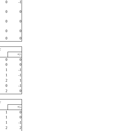
0
-1
0
0
0
0
0
0
0
0
"
c
+/-
0
0
0
0
1
-1
1
-1
2
1
0
-1
2
0
c
+/-
1
0
1
0
1
-1
2
2