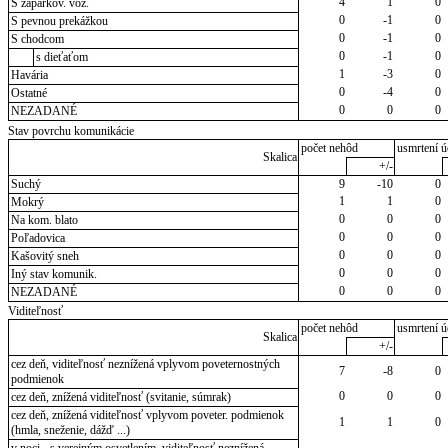
4
1
0
S zaparkov. voz.
0
-1
0
S pevnou prekážkou
0
-1
0
S chodcom
0
-1
0
s dieťaťom
1
-3
0
Havária
0
-4
0
Ostatné
0
0
0
NEZADANÉ
Stav povrchu komunikácie
počet nehôd
usmrtení ú
Skalica
+/-
Suchý
9
-10
0
1
1
0
Mokrý
0
0
0
Na kom. blato
0
0
0
Poľadovica
0
0
0
Kašovitý sneh
0
0
0
Iný stav komunik.
0
0
0
NEZADANÉ
Viditeľnosť
počet nehôd
usmrtení ú
Skalica
+/-
cez deň, viditeľnosť neznížená vplyvom poveternostných
7
-8
0
podmienok
0
0
0
cez deň, znížená viditeľnosť (svitanie, súmrak)
cez deň, znížená viditeľnosť vplyvom poveter. podmienok
1
1
0
(hmla, sneženie, dážď ...)
v noci - s verejným osvetlením, viditeľnosť neznížená