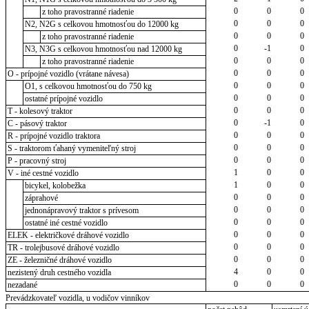
0
0
0
z toho pravostranné riadenie
0
0
0
N2, N2G s celkovou hmotnosťou do 12000 kg
0
0
0
z toho pravostranné riadenie
0
-1
0
N3, N3G s celkovou hmotnosťou nad 12000 kg
0
0
0
z toho pravostranné riadenie
0
0
0
O - prípojné vozidlo (vrátane návesa)
0
0
0
O1, s celkovou hmotnosťou do 750 kg
0
0
0
ostatné prípojné vozidlo
0
0
0
T - kolesový traktor
0
-1
0
C - pásový traktor
0
0
0
R - prípojné vozidlo traktora
0
0
0
S - traktorom ťahaný vymeniteľný stroj
0
0
0
P - pracovný stroj
1
0
0
V - iné cestné vozidlo
1
0
0
bicykel, kolobežka
0
0
0
záprahové
0
0
0
jednonápravový traktor s prívesom
0
0
0
ostatné iné cestné vozidlo
0
0
0
ELEK - električkové dráhové vozidlo
0
0
0
TR - trolejbusové dráhové vozidlo
0
0
0
ZE - železničné dráhové vozidlo
4
0
0
nezistený druh cestného vozidla
0
0
0
nezadané
Prevádzkovateľ vozidla, u vodičov vinníkov