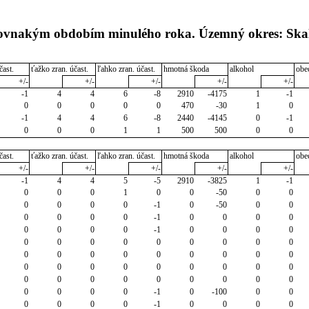
 rovnakým obdobím minulého roka. Územný okres: Ska
čast.
ťažko zran. účast.
ľahko zran. účast.
hmotná škoda
alkohol
obe
+/-
+/-
+/-
+/-
+/-
-1
4
4
6
-8
2910
-4175
1
-1
0
0
0
0
0
470
-30
1
0
-1
4
4
6
-8
2440
-4145
0
-1
0
0
0
1
1
500
500
0
0
čast.
ťažko zran. účast.
ľahko zran. účast.
hmotná škoda
alkohol
obe
+/-
+/-
+/-
+/-
+/-
-1
4
4
5
-5
2910
-3825
1
-1
0
0
0
1
0
0
-50
0
0
0
0
0
0
-1
0
-50
0
0
0
0
0
0
-1
0
0
0
0
0
0
0
0
-1
0
0
0
0
0
0
0
0
0
0
0
0
0
0
0
0
0
0
0
0
0
0
0
0
0
0
0
0
0
0
0
0
0
0
0
0
0
0
0
0
0
0
0
0
-1
0
-100
0
0
0
0
0
0
-1
0
0
0
0