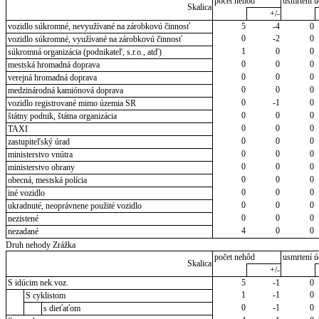
počet nehôd
usmrtení ú
Skalica
+/-
vozidlo súkromné, nevyužívané na zárobkovú činnosť
5
-4
0
0
-2
0
vozidlo súkromné, využívané na zárobkovú činnosť
1
0
0
súkromná organizácia (podnikateľ, s.r.o., atď)
0
0
0
mestská hromadná doprava
0
0
0
verejná hromadná doprava
0
0
0
medzinárodná kamiónová doprava
0
-1
0
vozidlo registrované mimo územia SR
0
0
0
štátny podnik, štátna organizácia
0
0
0
TAXI
0
0
0
zastupiteľský úrad
0
0
0
ministerstvo vnútra
0
0
0
ministerstvo obrany
0
0
0
obecná, mestská polícia
0
0
0
iné vozidlo
0
0
0
ukradnuté, neoprávnene použité vozidlo
0
0
0
nezistené
4
0
0
nezadané
Druh nehody Zrážka
počet nehôd
usmrtení ú
Skalica
+/-
S idúcim nek.voz.
5
-1
0
1
-1
0
S cyklistom
0
-1
0
s dieťaťom