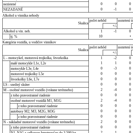
0
0
0
nezistené
0
-1
0
NEZADANÉ
Alkohol u vinníka nehody
počet nehôd
usmrtení ú
Skalica
+/-
Alkohol u vin. neh.
1
-1
0
10
•
tj. %
Kategória vozidla, u vodičov vinníkov
počet nehôd
usmrtení ú
Skalica
+/-
L - motocykel, motorová trojkolka, štvorkolka
1
-2
0
1
1
0
malé motocykle L1e, L2e
0
-3
0
motocykle L3e, L4e
0
0
0
motorové trojkolky L5e
0
0
0
štvorkolky L6e, L7e
0
0
0
LS - snežný skúter
2
-4
0
M - osobné motorové vozidlo (vrátane terénneho)
0
0
0
z toho pravostranné riadenie
2
-4
0
osobné motorové vozidlá M1, M1G
0
0
0
z toho pravostranné riadenie
0
0
0
autobusy M2, M3, M2G, M3G
0
0
0
z toho pravostranné riadenie
2
0
0
N - nákladné motorové vozidlo (vrátane terénneho)
0
0
0
z toho pravostranné riadenie
2
1
0
N1, N1G s celkovou hmotnosťou do 3 500 kg