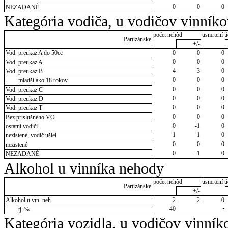
0
0
0
NEZADANÉ
Kategória vodiča, u vodičov vinník
počet nehôd
usmrtení ú
Partizánske
+/-
Vod. preukaz A do 50cc
0
0
0
0
0
0
Vod. preukaz A
4
3
0
Vod. preukaz B
0
0
0
mladší ako 18 rokov
0
0
0
Vod. preukaz C
0
0
0
Vod. preukaz D
0
0
0
Vod. preukaz T
0
0
0
Bez príslušného VO
0
-1
0
ostatní vodiči
1
1
0
nezistené, vodič ušiel
0
0
0
nezistené
0
-1
0
NEZADANÉ
Alkohol u vinníka nehody
počet nehôd
usmrtení ú
Partizánske
+/-
Alkohol u vin. neh.
2
2
0
40
•
tj. %
Kategória vozidla, u vodičov vinník