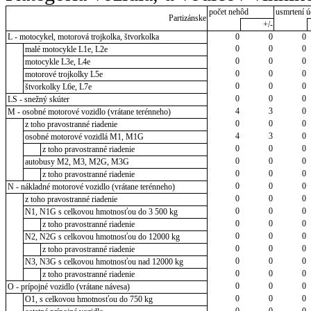
počet nehôd
usmrtení ú
Partizánske
+/-
L - motocykel, motorová trojkolka, štvorkolka
0
0
0
0
0
0
malé motocykle L1e, L2e
0
0
0
motocykle L3e, L4e
0
0
0
motorové trojkolky L5e
0
0
0
štvorkolky L6e, L7e
0
0
0
LS - snežný skúter
4
3
0
M - osobné motorové vozidlo (vrátane terénneho)
0
0
0
z toho pravostranné riadenie
4
3
0
osobné motorové vozidlá M1, M1G
0
0
0
z toho pravostranné riadenie
0
0
0
autobusy M2, M3, M2G, M3G
0
0
0
z toho pravostranné riadenie
0
0
0
N - nákladné motorové vozidlo (vrátane terénneho)
0
0
0
z toho pravostranné riadenie
0
0
0
N1, N1G s celkovou hmotnosťou do 3 500 kg
0
0
0
z toho pravostranné riadenie
0
0
0
N2, N2G s celkovou hmotnosťou do 12000 kg
0
0
0
z toho pravostranné riadenie
0
0
0
N3, N3G s celkovou hmotnosťou nad 12000 kg
0
0
0
z toho pravostranné riadenie
0
0
0
O - prípojné vozidlo (vrátane návesa)
0
0
0
O1, s celkovou hmotnosťou do 750 kg
0
0
0