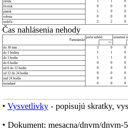
1
1
0
streda
0
0
0
štvrtok
1
0
0
piatok
0
0
0
sobota
2
2
0
nedeľa
Čas nahlásenia nehody
počet nehôd
usmrtení ú
Partizánske
+/-
do 30 min.
3
0
0
1
1
0
do 1 hodiny
1
1
0
do 3 hodín
0
0
0
do 6 hodín
0
0
0
od 6 do 12 hodín
0
0
0
od 12 do 24 hodín
0
0
0
nad 24 hodín
0
0
0
nezadané
•
Vysvetlivky
- popisujú skratky, vys
• Dokument: mesacna/dnvm/dnvm-5