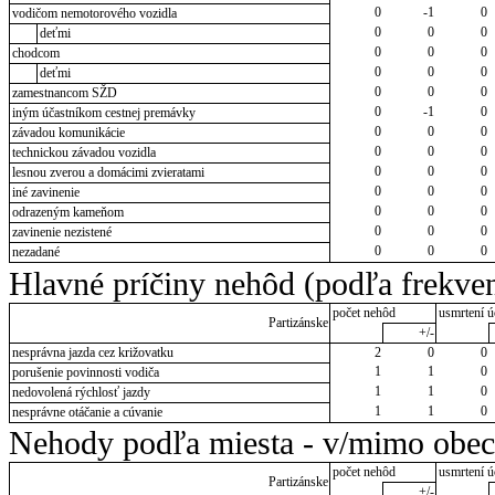
0
-1
0
vodičom nemotorového vozidla
0
0
0
deťmi
0
0
0
chodcom
0
0
0
deťmi
0
0
0
zamestnancom SŽD
0
-1
0
iným účastníkom cestnej premávky
0
0
0
závadou komunikácie
0
0
0
technickou závadou vozidla
0
0
0
lesnou zverou a domácimi zvieratami
0
0
0
iné zavinenie
0
0
0
odrazeným kameňom
0
0
0
zavinenie nezistené
0
0
0
nezadané
Hlavné príčiny nehôd (podľa frekven
počet nehôd
usmrtení ú
Partizánske
+/-
nesprávna jazda cez križovatku
2
0
0
1
1
0
porušenie povinnosti vodiča
1
1
0
nedovolená rýchlosť jazdy
1
1
0
nesprávne otáčanie a cúvanie
Nehody podľa miesta - v/mimo obec
počet nehôd
usmrtení ú
Partizánske
+/-