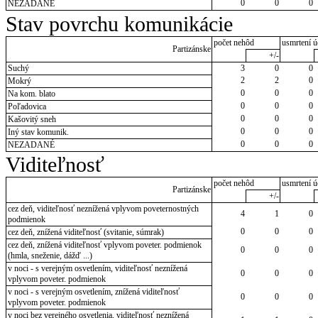
0
0
0
NEZADANÉ
Stav povrchu komunikácie
počet nehôd
usmrtení ú
Partizánske
+/-
Suchý
3
0
0
2
2
0
Mokrý
0
0
0
Na kom. blato
0
0
0
Poľadovica
0
0
0
Kašovitý sneh
0
0
0
Iný stav komunik.
0
0
0
NEZADANÉ
Viditeľnosť
počet nehôd
usmrtení ú
Partizánske
+/-
cez deň, viditeľnosť neznížená vplyvom poveternostných
4
1
0
podmienok
0
0
0
cez deň, znížená viditeľnosť (svitanie, súmrak)
cez deň, znížená viditeľnosť vplyvom poveter. podmienok
0
0
0
(hmla, sneženie, dážď ...)
v noci - s verejným osvetlením, viditeľnosť neznížená
0
0
0
vplyvom poveter. podmienok
v noci - s verejným osvetlením, znížená viditeľnosť
0
0
0
vplyvom poveter. podmienok
v noci bez verejného osvetlenia, viditeľnosť neznížená