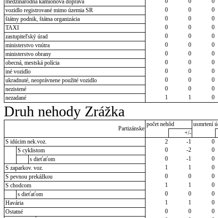
0
0
0
medzinárodná kamiónová doprava
0
0
0
vozidlo registrované mimo územia SR
0
0
0
štátny podnik, štátna organizácia
0
0
0
TAXI
0
0
0
zastupiteľský úrad
0
0
0
ministerstvo vnútra
0
0
0
ministerstvo obrany
0
0
0
obecná, mestská polícia
0
0
0
iné vozidlo
0
0
0
ukradnuté, neoprávnene použité vozidlo
0
0
0
nezistené
1
1
0
nezadané
Druh nehody Zrážka
počet nehôd
usmrtení ú
Partizánske
+/-
S idúcim nek.voz.
2
-1
0
0
-2
0
S cyklistom
0
-1
0
s dieťaťom
1
1
0
S zaparkov. voz.
0
0
0
S pevnou prekážkou
1
1
0
S chodcom
0
0
0
s dieťaťom
1
1
0
Havária
0
0
0
Ostatné