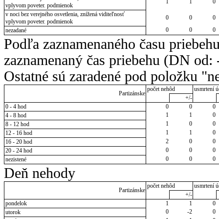
1
1
0
vplyvom poveter. podmienok
v noci bez verejného osvetlenia, znížená viditeľnosť
0
0
0
vplyvom poveter. podmienok
0
0
0
nezadané
Podľa zaznamenaného času priebehu
zaznamenaný čas priebehu (DN od: -
Ostatné sú zaradené pod položku "ne
počet nehôd
usmrtení ú
Partizánske
+/-
0 - 4 hod
0
0
0
1
1
0
4 - 8 hod
1
0
0
8 - 12 hod
1
1
0
12 - 16 hod
2
0
0
16 - 20 hod
0
0
0
20 - 24 hod
0
0
0
nezistené
Deň nehody
počet nehôd
usmrtení ú
Partizánske
+/-
pondelok
1
1
0
0
-2
0
utorok