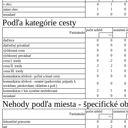
v obci
4
1
0
1
1
0
mimo obec
0
0
0
nezadané
Podľa kategórie cesty
počet nehôd
usmrtení ú
Partizánske
+/-
diaľnica
0
0
0
0
0
0
diaľničný privádzač
0
0
0
rýchlostná cesta
0
0
0
rýchlostný privádzač
0
-2
0
cesta I. triedy
2
2
0
cesta II. triedy
1
1
0
cesta III. triedy
0
0
0
komunikácia účelová - poľné a lesné cesty
komunikácia účelová - ostatné (parkoviská, príjazdy k
0
0
0
továrňam, pieskovňam, skladom a pod.)
2
1
0
komunikácia v km systéme nesledovaná
0
0
0
nezadané
Nehody podľa miesta - špecifické ob
počet nehôd
usmrtení ú
Partizánske
+/-
železničné priecestie
0
0
0
5
2
0
iné