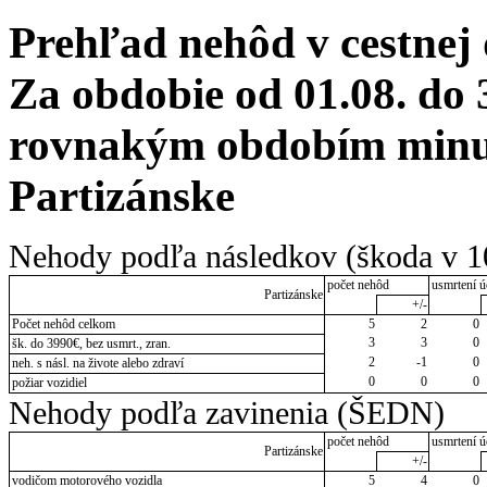
Prehľad nehôd v cestnej
Za obdobie od 01.08. do 
rovnakým obdobím minul
Partizánske
Nehody podľa následkov (škoda v 1
počet nehôd
usmrtení ú
Partizánske
+/-
Počet nehôd celkom
5
2
0
3
3
0
šk. do 3990€, bez usmrt., zran.
2
-1
0
neh. s násl. na živote alebo zdraví
0
0
0
požiar vozidiel
Nehody podľa zavinenia (ŠEDN)
počet nehôd
usmrtení ú
Partizánske
+/-
vodičom motorového vozidla
5
4
0