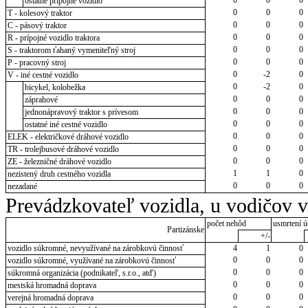
ostatné prípojné vozidlo
0
0
0
T - kolesový traktor
0
0
0
C - pásový traktor
0
0
0
R - prípojné vozidlo traktora
0
0
0
S - traktorom ťahaný vymeniteľný stroj
0
0
0
P - pracovný stroj
0
-2
0
V - iné cestné vozidlo
0
-2
0
bicykel, kolobežka
0
0
0
záprahové
0
0
0
jednonápravový traktor s prívesom
0
0
0
ostatné iné cestné vozidlo
0
0
0
ELEK - električkové dráhové vozidlo
0
0
0
TR - trolejbusové dráhové vozidlo
0
0
0
ZE - železničné dráhové vozidlo
1
1
0
nezistený druh cestného vozidla
0
0
0
nezadané
Prevádzkovateľ vozidla, u vodičov 
počet nehôd
usmrtení ú
Partizánske
+/-
vozidlo súkromné, nevyužívané na zárobkovú činnosť
4
1
0
0
0
0
vozidlo súkromné, využívané na zárobkovú činnosť
0
0
0
súkromná organizácia (podnikateľ, s.r.o., atď)
0
0
0
mestská hromadná doprava
0
0
0
verejná hromadná doprava