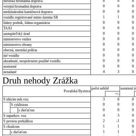
0
0
0
mestská hromadná doprava
0
0
0
verejná hromadná doprava
0
0
0
medzinárodná kamiónová doprava
1
1
0
vozidlo registrované mimo územia SR
0
0
0
štátny podnik, štátna organizácia
0
0
0
TAXI
0
0
0
zastupiteľský úrad
0
0
0
ministerstvo vnútra
0
0
0
ministerstvo obrany
0
0
0
obecná, mestská polícia
0
0
0
iné vozidlo
0
0
0
ukradnuté, neoprávnene použité vozidlo
0
0
0
nezistené
4
3
0
nezadané
Druh nehody Zrážka
počet nehôd
usmrtení ú
Považská Bystrica
+/-
S idúcim nek.voz.
3
0
0
0
0
0
S cyklistom
0
0
0
s dieťaťom
4
3
0
S zaparkov. voz.
2
-1
0
S pevnou prekážkou
1
1
0
S chodcom
1
1
0
s dieťaťom