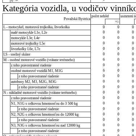
Kategória vozidla, u vodičov vinník
počet nehôd
usmrtení ú
Považská Bystrica
+/-
L - motocykel, motorová trojkolka, štvorkolka
0
0
0
0
0
0
malé motocykle L1e, L2e
0
0
0
motocykle L3e, L4e
0
0
0
motorové trojkolky L5e
0
0
0
štvorkolky L6e, L7e
0
0
0
LS - snežný skúter
6
0
0
M - osobné motorové vozidlo (vrátane terénneho)
0
0
0
z toho pravostranné riadenie
6
0
0
osobné motorové vozidlá M1, M1G
0
0
0
z toho pravostranné riadenie
0
0
0
autobusy M2, M3, M2G, M3G
0
0
0
z toho pravostranné riadenie
0
0
0
N - nákladné motorové vozidlo (vrátane terénneho)
0
0
0
z toho pravostranné riadenie
0
0
0
N1, N1G s celkovou hmotnosťou do 3 500 kg
0
0
0
z toho pravostranné riadenie
0
0
0
N2, N2G s celkovou hmotnosťou do 12000 kg
0
0
0
z toho pravostranné riadenie
0
0
0
N3, N3G s celkovou hmotnosťou nad 12000 kg
0
0
0
z toho pravostranné riadenie
0
0
0