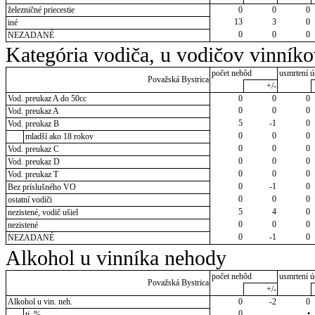
železničné priecestie
0
0
0
13
3
0
iné
0
0
0
NEZADANÉ
Kategória vodiča, u vodičov vinník
počet nehôd
usmrtení ú
Považská Bystrica
+/-
Vod. preukaz A do 50cc
0
0
0
0
0
0
Vod. preukaz A
5
-1
0
Vod. preukaz B
0
0
0
mladší ako 18 rokov
0
0
0
Vod. preukaz C
0
0
0
Vod. preukaz D
0
0
0
Vod. preukaz T
0
-1
0
Bez príslušného VO
0
0
0
ostatní vodiči
5
4
0
nezistené, vodič ušiel
0
0
0
nezistené
0
-1
0
NEZADANÉ
Alkohol u vinníka nehody
počet nehôd
usmrtení ú
Považská Bystrica
+/-
Alkohol u vin. neh.
0
-2
0
0
•
tj. %