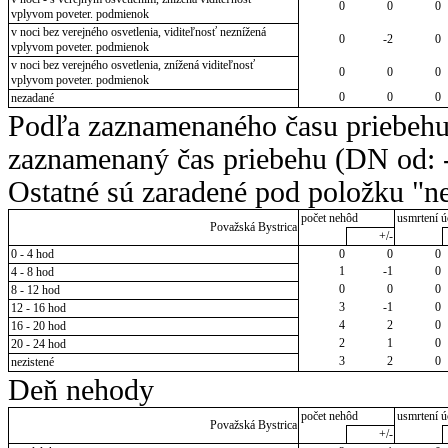
0
0
0
vplyvom poveter. podmienok
v noci bez verejného osvetlenia, viditeľnosť neznížená
0
-2
0
vplyvom poveter. podmienok
v noci bez verejného osvetlenia, znížená viditeľnosť
0
0
0
vplyvom poveter. podmienok
0
0
0
nezadané
Podľa zaznamenaného času priebehu
zaznamenaný čas priebehu (DN od: -
Ostatné sú zaradené pod položku "ne
počet nehôd
usmrtení ú
Považská Bystrica
+/-
0 - 4 hod
0
0
0
1
-1
0
4 - 8 hod
0
0
0
8 - 12 hod
3
-1
0
12 - 16 hod
4
2
0
16 - 20 hod
2
1
0
20 - 24 hod
3
2
0
nezistené
Deň nehody
počet nehôd
usmrtení ú
Považská Bystrica
+/-