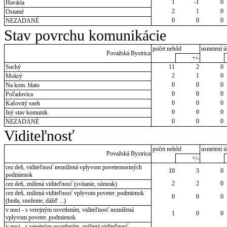
1
-1
0
Havária
2
1
0
Ostatné
0
0
0
NEZADANÉ
Stav povrchu komunikácie
počet nehôd
usmrtení ú
Považská Bystrica
+/-
Suchý
11
2
0
2
1
0
Mokrý
0
0
0
Na kom. blato
0
0
0
Poľadovica
0
0
0
Kašovitý sneh
0
0
0
Iný stav komunik.
0
0
0
NEZADANÉ
Viditeľnosť
počet nehôd
usmrtení ú
Považská Bystrica
+/-
cez deň, viditeľnosť neznížená vplyvom poveternostných
10
3
0
podmienok
2
2
0
cez deň, znížená viditeľnosť (svitanie, súmrak)
cez deň, znížená viditeľnosť vplyvom poveter. podmienok
0
0
0
(hmla, sneženie, dážď ...)
v noci - s verejným osvetlením, viditeľnosť neznížená
1
0
0
vplyvom poveter. podmienok
v noci - s verejným osvetlením, znížená viditeľnosť