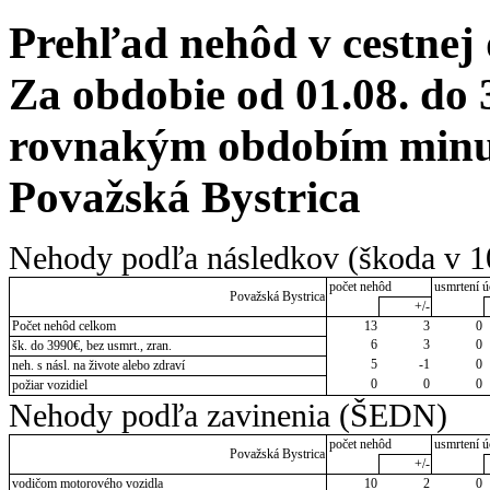
Prehľad nehôd v cestnej
Za obdobie od 01.08. do 
rovnakým obdobím minul
Považská Bystrica
Nehody podľa následkov (škoda v 1
počet nehôd
usmrtení ú
Považská Bystrica
+/-
Počet nehôd celkom
13
3
0
6
3
0
šk. do 3990€, bez usmrt., zran.
5
-1
0
neh. s násl. na živote alebo zdraví
0
0
0
požiar vozidiel
Nehody podľa zavinenia (ŠEDN)
počet nehôd
usmrtení ú
Považská Bystrica
+/-
vodičom motorového vozidla
10
2
0