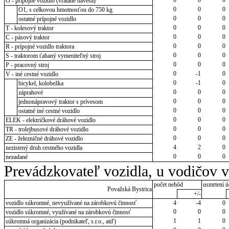
O - prípojné vozidlo (vrátane návesa)
0
0
0
O1, s celkovou hmotnosťou do 750 kg
0
0
0
ostatné prípojné vozidlo
0
0
0
T - kolesový traktor
0
0
0
C - pásový traktor
0
0
0
R - prípojné vozidlo traktora
0
0
0
S - traktorom ťahaný vymeniteľný stroj
0
0
0
P - pracovný stroj
0
-1
0
V - iné cestné vozidlo
0
-1
0
bicykel, kolobežka
0
0
0
záprahové
0
0
0
jednonápravový traktor s prívesom
0
0
0
ostatné iné cestné vozidlo
0
0
0
ELEK - električkové dráhové vozidlo
0
0
0
TR - trolejbusové dráhové vozidlo
0
0
0
ZE - železničné dráhové vozidlo
4
2
0
nezistený druh cestného vozidla
0
0
0
nezadané
Prevádzkovateľ vozidla, u vodičov 
počet nehôd
usmrtení ú
Považská Bystrica
+/-
vozidlo súkromné, nevyužívané na zárobkovú činnosť
4
-4
0
0
0
0
vozidlo súkromné, využívané na zárobkovú činnosť
1
1
0
súkromná organizácia (podnikateľ, s.r.o., atď)