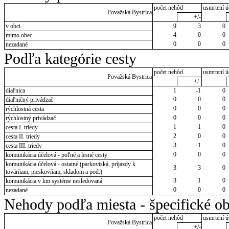
počet nehôd
usmrtení ú
Považská Bystrica
+/-
v obci
9
3
0
4
0
0
mimo obec
0
0
0
nezadané
Podľa kategórie cesty
počet nehôd
usmrtení ú
Považská Bystrica
+/-
diaľnica
1
-1
0
0
0
0
diaľničný privádzač
0
0
0
rýchlostná cesta
0
0
0
rýchlostný privádzač
1
1
0
cesta I. triedy
2
0
0
cesta II. triedy
3
-1
0
cesta III. triedy
0
0
0
komunikácia účelová - poľné a lesné cesty
komunikácia účelová - ostatné (parkoviská, príjazdy k
3
3
0
továrňam, pieskovňam, skladom a pod.)
3
1
0
komunikácia v km systéme nesledovaná
0
0
0
nezadané
Nehody podľa miesta - špecifické ob
počet nehôd
usmrtení ú
Považská Bystrica
+/-