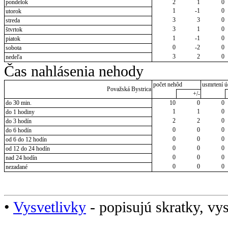
pondelok
2
1
0
1
-1
0
utorok
3
3
0
streda
3
1
0
štvrtok
1
-1
0
piatok
0
-2
0
sobota
3
2
0
nedeľa
Čas nahlásenia nehody
počet nehôd
usmrtení ú
Považská Bystrica
+/-
do 30 min.
10
0
0
1
1
0
do 1 hodiny
2
2
0
do 3 hodín
0
0
0
do 6 hodín
0
0
0
od 6 do 12 hodín
0
0
0
od 12 do 24 hodín
0
0
0
nad 24 hodín
0
0
0
nezadané
•
Vysvetlivky
- popisujú skratky, vys