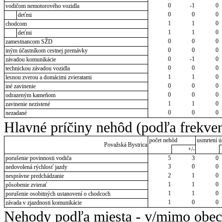
0
-1
0
vodičom nemotorového vozidla
0
0
0
deťmi
1
1
0
chodcom
1
1
0
deťmi
0
0
0
zamestnancom SŽD
0
0
0
iným účastníkom cestnej premávky
0
-1
0
závadou komunikácie
0
0
0
technickou závadou vozidla
1
1
0
lesnou zverou a domácimi zvieratami
0
0
0
iné zavinenie
0
0
0
odrazeným kameňom
1
1
0
zavinenie nezistené
0
0
0
nezadané
Hlavné príčiny nehôd (podľa frekven
počet nehôd
usmrtení ú
Považská Bystrica
+/-
porušenie povinnosti vodiča
5
3
0
3
0
0
nedovolená rýchlosť jazdy
2
1
0
nesprávne predchádzanie
1
1
0
pôsobenie zvierať
1
1
0
porušenie osobitných ustanovení o chodcoch
1
0
0
závada v zjazdnosti komunikácie
Nehody podľa miesta - v/mimo obec