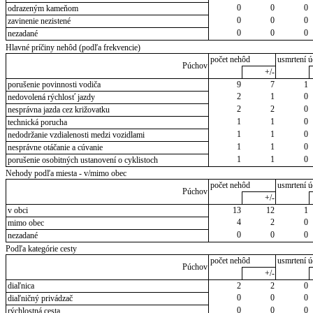
0
0
0
odrazeným kameňom
0
0
0
zavinenie nezistené
0
0
0
nezadané
Hlavné príčiny nehôd (podľa frekvencie)
počet nehôd
usmrtení ú
Púchov
+/-
porušenie povinnosti vodiča
9
7
1
2
1
0
nedovolená rýchlosť jazdy
2
2
0
nesprávna jazda cez križovatku
1
1
0
technická porucha
1
1
0
nedodržanie vzdialenosti medzi vozidlami
1
1
0
nesprávne otáčanie a cúvanie
1
1
0
porušenie osobitných ustanovení o cyklistoch
Nehody podľa miesta - v/mimo obec
počet nehôd
usmrtení ú
Púchov
+/-
v obci
13
12
1
4
2
0
mimo obec
0
0
0
nezadané
Podľa kategórie cesty
počet nehôd
usmrtení ú
Púchov
+/-
diaľnica
2
2
0
0
0
0
diaľničný privádzač
0
0
0
rýchlostná cesta