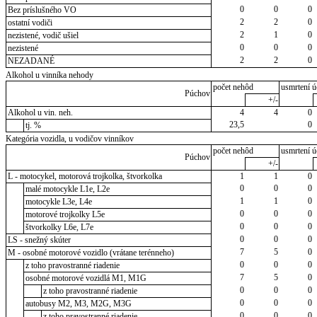
0
0
0
Bez príslušného VO
2
2
0
ostatní vodiči
2
1
0
nezistené, vodič ušiel
0
0
0
nezistené
2
2
0
NEZADANÉ
Alkohol u vinníka nehody
počet nehôd
usmrtení ú
Púchov
+/-
Alkohol u vin. neh.
4
4
0
23,5
0
tj. %
Kategória vozidla, u vodičov vinníkov
počet nehôd
usmrtení ú
Púchov
+/-
L - motocykel, motorová trojkolka, štvorkolka
1
1
0
0
0
0
malé motocykle L1e, L2e
1
1
0
motocykle L3e, L4e
0
0
0
motorové trojkolky L5e
0
0
0
štvorkolky L6e, L7e
0
0
0
LS - snežný skúter
7
5
0
M - osobné motorové vozidlo (vrátane terénneho)
0
0
0
z toho pravostranné riadenie
7
5
0
osobné motorové vozidlá M1, M1G
0
0
0
z toho pravostranné riadenie
0
0
0
autobusy M2, M3, M2G, M3G
0
0
0
z toho pravostranné riadenie