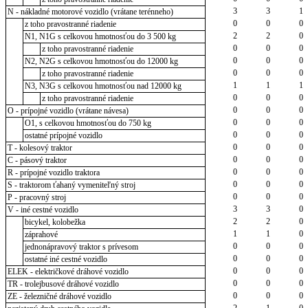
3
3
1
N - nákladné motorové vozidlo (vrátane terénneho)
0
0
0
z toho pravostranné riadenie
2
2
0
N1, N1G s celkovou hmotnosťou do 3 500 kg
0
0
0
z toho pravostranné riadenie
0
0
0
N2, N2G s celkovou hmotnosťou do 12000 kg
0
0
0
z toho pravostranné riadenie
1
1
1
N3, N3G s celkovou hmotnosťou nad 12000 kg
0
0
0
z toho pravostranné riadenie
0
0
0
O - prípojné vozidlo (vrátane návesa)
0
0
0
O1, s celkovou hmotnosťou do 750 kg
0
0
0
ostatné prípojné vozidlo
0
0
0
T - kolesový traktor
0
0
0
C - pásový traktor
0
0
0
R - prípojné vozidlo traktora
0
0
0
S - traktorom ťahaný vymeniteľný stroj
0
0
0
P - pracovný stroj
3
3
0
V - iné cestné vozidlo
2
2
0
bicykel, kolobežka
1
1
0
záprahové
0
0
0
jednonápravový traktor s prívesom
0
0
0
ostatné iné cestné vozidlo
0
0
0
ELEK - električkové dráhové vozidlo
0
0
0
TR - trolejbusové dráhové vozidlo
0
0
0
ZE - železničné dráhové vozidlo
2
1
0