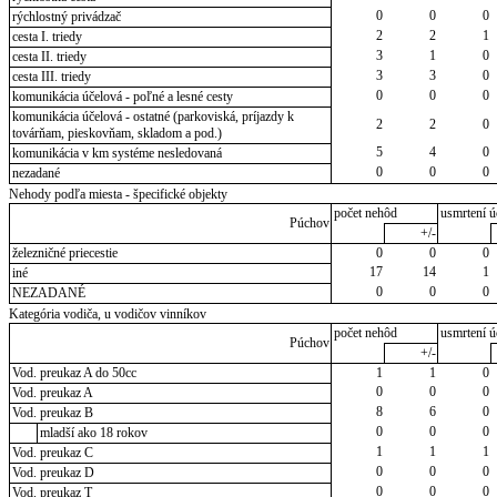
0
0
0
rýchlostný privádzač
2
2
1
cesta I. triedy
3
1
0
cesta II. triedy
3
3
0
cesta III. triedy
0
0
0
komunikácia účelová - poľné a lesné cesty
komunikácia účelová - ostatné (parkoviská, príjazdy k
2
2
0
továrňam, pieskovňam, skladom a pod.)
5
4
0
komunikácia v km systéme nesledovaná
0
0
0
nezadané
Nehody podľa miesta - špecifické objekty
počet nehôd
usmrtení ú
Púchov
+/-
železničné priecestie
0
0
0
17
14
1
iné
0
0
0
NEZADANÉ
Kategória vodiča, u vodičov vinníkov
počet nehôd
usmrtení ú
Púchov
+/-
Vod. preukaz A do 50cc
1
1
0
0
0
0
Vod. preukaz A
8
6
0
Vod. preukaz B
0
0
0
mladší ako 18 rokov
1
1
1
Vod. preukaz C
0
0
0
Vod. preukaz D
0
0
0
Vod. preukaz T