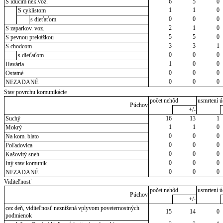
S idúcim nek.voz.
6
5
0
1
1
0
S cyklistom
0
0
0
s dieťaťom
2
1
0
S zaparkov. voz.
5
5
0
S pevnou prekážkou
3
3
1
S chodcom
0
0
0
s dieťaťom
1
0
0
Havária
0
0
0
Ostatné
0
0
0
NEZADANÉ
Stav povrchu komunikácie
počet nehôd
usmrtení ú
Púchov
+/-
Suchý
16
13
1
1
1
0
Mokrý
0
0
0
Na kom. blato
0
0
0
Poľadovica
0
0
0
Kašovitý sneh
0
0
0
Iný stav komunik.
0
0
0
NEZADANÉ
Viditeľnosť
počet nehôd
usmrtení ú
Púchov
+/-
cez deň, viditeľnosť neznížená vplyvom poveternostných
15
14
0
podmienok