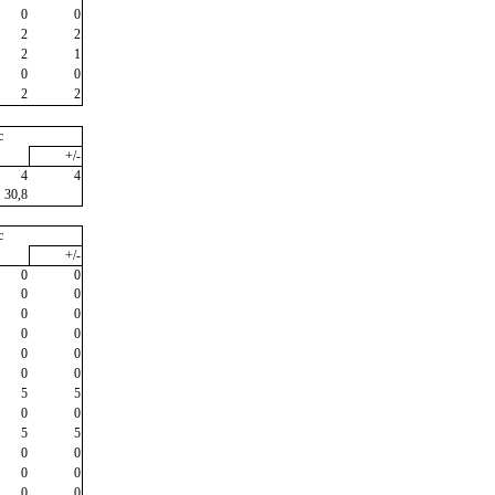
0
0
2
2
2
1
0
0
2
2
c
+/-
4
4
30,8
c
+/-
0
0
0
0
0
0
0
0
0
0
0
0
5
5
0
0
5
5
0
0
0
0
0
0