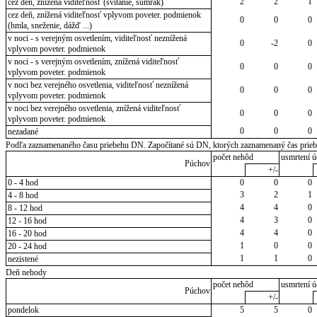
2
2
1
cez deň, znížená viditeľnosť (svitanie, súmrak)
cez deň, znížená viditeľnosť vplyvom poveter. podmienok
0
0
0
(hmla, sneženie, dážď ...)
v noci - s verejným osvetlením, viditeľnosť neznížená
0
-2
0
vplyvom poveter. podmienok
v noci - s verejným osvetlením, znížená viditeľnosť
0
0
0
vplyvom poveter. podmienok
v noci bez verejného osvetlenia, viditeľnosť neznížená
0
0
0
vplyvom poveter. podmienok
v noci bez verejného osvetlenia, znížená viditeľnosť
0
0
0
vplyvom poveter. podmienok
0
0
0
nezadané
Podľa zaznamenaného času priebehu DN. Započítané sú DN, ktorých zaznamenaný čas priebeh
počet nehôd
usmrtení ú
Púchov
+/-
0 - 4 hod
0
0
0
3
2
1
4 - 8 hod
4
4
0
8 - 12 hod
4
3
0
12 - 16 hod
4
4
0
16 - 20 hod
1
0
0
20 - 24 hod
1
1
0
nezistené
Deň nehody
počet nehôd
usmrtení ú
Púchov
+/-
pondelok
5
5
0