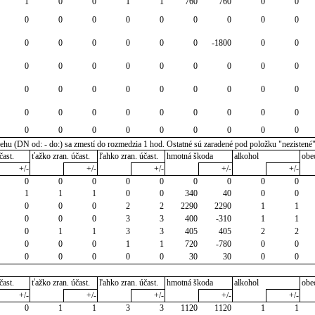
1
0
0
1
1
760
760
0
0
0
0
0
0
0
0
0
0
0
0
0
0
0
0
0
-1800
0
0
0
0
0
0
0
0
0
0
0
0
0
0
0
0
0
0
0
0
0
0
0
0
0
0
0
0
0
0
0
0
0
0
0
0
0
0
u (DN od: - do:) sa zmestí do rozmedzia 1 hod. Ostatné sú zaradené pod položku "nezistené
čast.
ťažko zran. účast.
ľahko zran. účast.
hmotná škoda
alkohol
obe
+/-
+/-
+/-
+/-
+/-
0
0
0
0
0
0
0
0
0
1
1
1
0
0
340
40
0
0
0
0
0
2
2
2290
2290
1
1
0
0
0
3
3
400
-310
1
1
0
1
1
3
3
405
405
2
2
0
0
0
1
1
720
-780
0
0
0
0
0
0
0
30
30
0
0
čast.
ťažko zran. účast.
ľahko zran. účast.
hmotná škoda
alkohol
obe
+/-
+/-
+/-
+/-
+/-
0
1
1
3
3
1120
1120
1
1