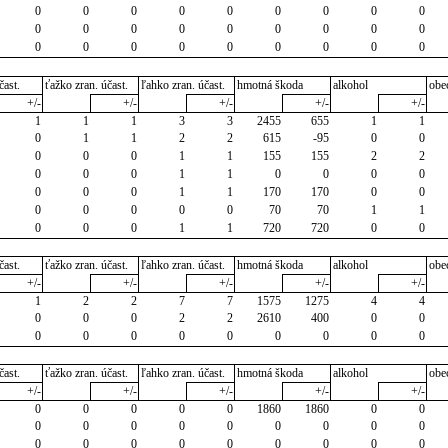
0
0
0
0
0
0
0
0
0
0
0
0
0
0
0
0
0
0
0
0
0
0
0
0
0
0
0
čast.
ťažko zran. účast.
ľahko zran. účast.
hmotná škoda
alkohol
obe
+/-
+/-
+/-
+/-
+/-
1
1
1
3
3
2455
655
1
1
0
1
1
2
2
615
-95
0
0
0
0
0
1
1
155
155
2
2
0
0
0
1
1
0
0
0
0
0
0
0
1
1
170
170
0
0
0
0
0
0
0
70
70
1
1
0
0
0
1
1
720
720
0
0
čast.
ťažko zran. účast.
ľahko zran. účast.
hmotná škoda
alkohol
obe
+/-
+/-
+/-
+/-
+/-
1
2
2
7
7
1575
1275
4
4
0
0
0
2
2
2610
400
0
0
0
0
0
0
0
0
0
0
0
čast.
ťažko zran. účast.
ľahko zran. účast.
hmotná škoda
alkohol
obe
+/-
+/-
+/-
+/-
+/-
0
0
0
0
0
1860
1860
0
0
0
0
0
0
0
0
0
0
0
0
0
0
0
0
0
0
0
0