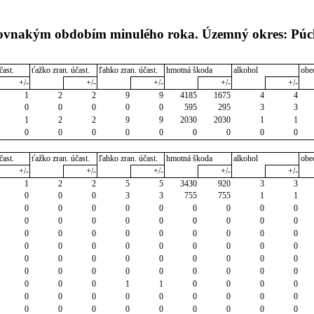
s rovnakým obdobím minulého roka. Územný okres: Pú
čast.
ťažko zran. účast.
ľahko zran. účast.
hmotná škoda
alkohol
obe
+/-
+/-
+/-
+/-
+/-
1
2
2
9
9
4185
1675
4
4
0
0
0
0
0
595
295
3
3
1
2
2
9
9
2030
2030
1
1
0
0
0
0
0
0
0
0
0
čast.
ťažko zran. účast.
ľahko zran. účast.
hmotná škoda
alkohol
obe
+/-
+/-
+/-
+/-
+/-
1
2
2
5
5
3430
920
3
3
0
0
0
3
3
755
755
1
1
0
0
0
0
0
0
0
0
0
0
0
0
0
0
0
0
0
0
0
0
0
0
0
0
0
0
0
0
0
0
0
0
0
0
0
0
0
0
0
0
0
0
0
0
0
0
0
0
0
0
0
0
0
0
0
0
0
1
1
0
0
0
0
0
0
0
0
0
0
0
0
0
0
0
0
0
0
0
0
0
0