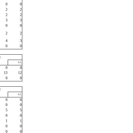
0
0
2
2
2
2
3
3
0
0
2
2
4
3
0
0
c
+/-
0
0
13
12
0
0
c
+/-
0
0
0
0
5
5
0
0
1
1
0
0
0
0