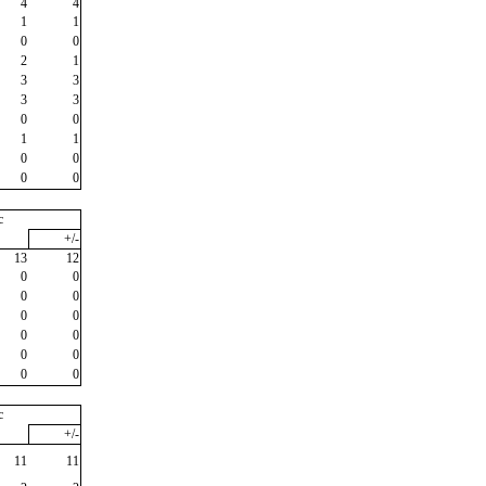
4
4
1
1
0
0
2
1
3
3
3
3
0
0
1
1
0
0
0
0
c
+/-
13
12
0
0
0
0
0
0
0
0
0
0
0
0
c
+/-
11
11