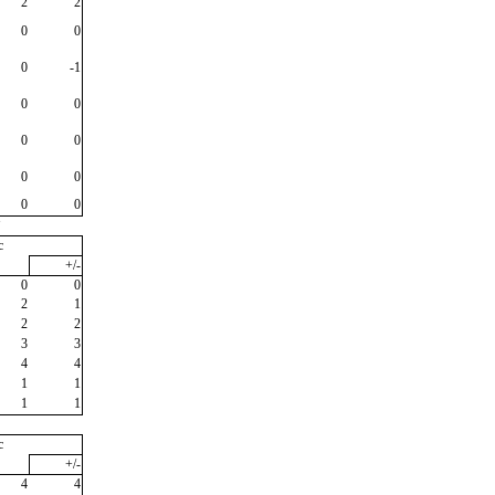
2
2
0
0
0
-1
0
0
0
0
0
0
0
0
"
c
+/-
0
0
2
1
2
2
3
3
4
4
1
1
1
1
c
+/-
4
4