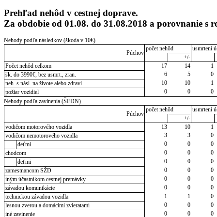
Prehľad nehôd v cestnej doprave.
Za obdobie od 01.08. do 31.08.2018 a porovnanie 
Nehody podľa následkov (škoda v 10€)
počet nehôd
usmrtení ú
Púchov
+/-
Počet nehôd celkom
17
14
1
6
5
0
šk. do 3990€, bez usmrt., zran.
10
10
1
neh. s násl. na živote alebo zdraví
0
0
0
požiar vozidiel
Nehody podľa zavinenia (ŠEDN)
počet nehôd
usmrtení ú
Púchov
+/-
vodičom motorového vozidla
13
10
1
3
3
0
vodičom nemotorového vozidla
0
0
0
deťmi
0
0
0
chodcom
0
0
0
deťmi
0
0
0
zamestnancom SŽD
0
0
0
iným účastníkom cestnej premávky
0
0
0
závadou komunikácie
1
1
0
technickou závadou vozidla
0
0
0
lesnou zverou a domácimi zvieratami
0
0
0
iné zavinenie