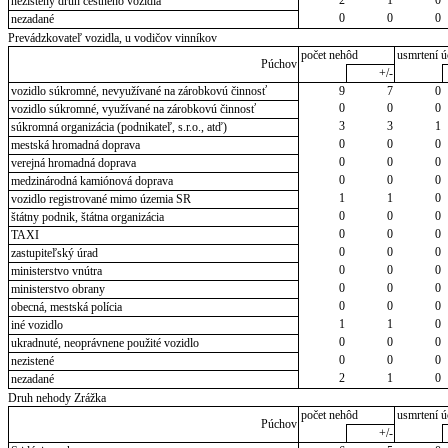
nezistený druh cestného vozidla
0
0
0
nezadané
Prevádzkovateľ vozidla, u vodičov vinníkov
počet nehôd
usmrtení ú
Púchov
+/-
vozidlo súkromné, nevyužívané na zárobkovú činnosť
9
7
0
0
0
0
vozidlo súkromné, využívané na zárobkovú činnosť
3
3
1
súkromná organizácia (podnikateľ, s.r.o., atď)
0
0
0
mestská hromadná doprava
0
0
0
verejná hromadná doprava
0
0
0
medzinárodná kamiónová doprava
1
1
0
vozidlo registrované mimo územia SR
0
0
0
štátny podnik, štátna organizácia
0
0
0
TAXI
0
0
0
zastupiteľský úrad
0
0
0
ministerstvo vnútra
0
0
0
ministerstvo obrany
0
0
0
obecná, mestská polícia
1
1
0
iné vozidlo
0
0
0
ukradnuté, neoprávnene použité vozidlo
0
0
0
nezistené
2
1
0
nezadané
Druh nehody Zrážka
počet nehôd
usmrtení ú
Púchov
+/-