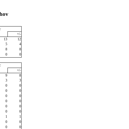
chov
c
+/-
13
12
5
4
8
8
0
0
c
+/-
9
8
3
3
0
0
0
0
0
0
0
0
0
0
0
0
1
1
0
0
0
0