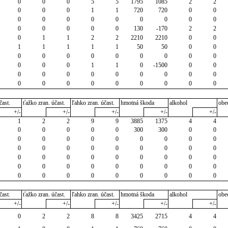
0
0
0
5
5
1795
1085
2
2
0
0
0
1
1
720
720
0
0
0
0
0
0
0
0
0
0
0
0
0
0
0
0
130
-170
2
2
0
1
1
2
2
2210
2210
0
0
1
1
1
1
1
50
50
0
0
0
0
0
0
0
0
0
0
0
0
0
0
1
1
0
-1500
0
0
0
0
0
0
0
0
0
0
0
0
0
0
0
0
0
0
0
0
čast.
ťažko zran. účast.
ľahko zran. účast.
hmotná škoda
alkohol
obe
+/-
+/-
+/-
+/-
+/-
1
2
2
9
9
3885
1375
4
4
0
0
0
0
0
300
300
0
0
0
0
0
0
0
0
0
0
0
0
0
0
0
0
0
0
0
0
0
0
0
0
0
0
0
0
0
0
0
0
0
0
0
0
0
0
0
0
0
0
0
0
0
0
0
čast.
ťažko zran. účast.
ľahko zran. účast.
hmotná škoda
alkohol
obe
+/-
+/-
+/-
+/-
+/-
0
2
2
8
8
3425
2715
4
4