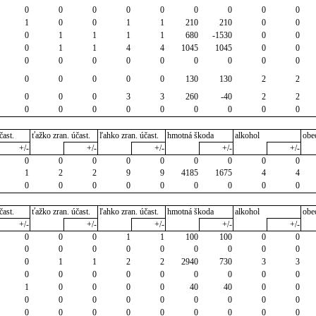
0
0
0
0
0
0
0
0
0
1
0
0
1
1
210
210
0
0
0
1
1
1
1
680
-1530
0
0
0
1
1
4
4
1045
1045
0
0
0
0
0
0
0
0
0
0
0
0
0
0
0
0
130
130
2
2
0
0
0
3
3
260
-40
2
2
0
0
0
0
0
0
0
0
0
čast.
ťažko zran. účast.
ľahko zran. účast.
hmotná škoda
alkohol
obe
+/-
+/-
+/-
+/-
+/-
0
0
0
0
0
0
0
0
0
1
2
2
9
9
4185
1675
4
4
0
0
0
0
0
0
0
0
0
čast.
ťažko zran. účast.
ľahko zran. účast.
hmotná škoda
alkohol
obe
+/-
+/-
+/-
+/-
+/-
0
0
0
1
1
100
100
0
0
0
0
0
0
0
0
0
0
0
0
1
1
2
2
2940
730
3
3
0
0
0
0
0
0
0
0
0
1
0
0
0
0
40
40
0
0
0
0
0
0
0
0
0
0
0
0
0
0
0
0
0
0
0
0