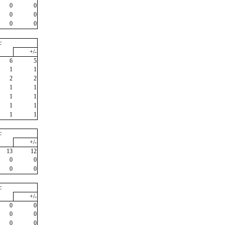
0
0
0
0
0
0
c
+/-
6
5
1
1
2
2
1
1
1
1
1
1
1
1
c
+/-
13
12
0
0
0
0
c
+/-
0
0
0
0
0
0