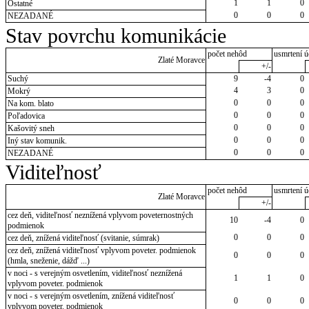
1
1
0
Ostatné
0
0
0
NEZADANÉ
Stav povrchu komunikácie
počet nehôd
usmrtení ú
Zlaté Moravce
+/-
Suchý
9
-4
0
4
3
0
Mokrý
0
0
0
Na kom. blato
0
0
0
Poľadovica
0
0
0
Kašovitý sneh
0
0
0
Iný stav komunik.
0
0
0
NEZADANÉ
Viditeľnosť
počet nehôd
usmrtení ú
Zlaté Moravce
+/-
cez deň, viditeľnosť neznížená vplyvom poveternostných
10
-4
0
podmienok
0
0
0
cez deň, znížená viditeľnosť (svitanie, súmrak)
cez deň, znížená viditeľnosť vplyvom poveter. podmienok
0
0
0
(hmla, sneženie, dážď ...)
v noci - s verejným osvetlením, viditeľnosť neznížená
1
1
0
vplyvom poveter. podmienok
v noci - s verejným osvetlením, znížená viditeľnosť
0
0
0
vplyvom poveter. podmienok