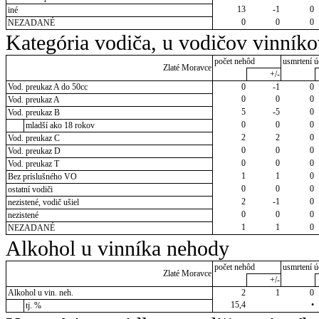
13
-1
0
iné
0
0
0
NEZADANÉ
Kategória vodiča, u vodičov vinník
počet nehôd
usmrtení ú
Zlaté Moravce
+/-
Vod. preukaz A do 50cc
0
-1
0
0
0
0
Vod. preukaz A
5
-5
0
Vod. preukaz B
0
0
0
mladší ako 18 rokov
2
2
0
Vod. preukaz C
0
0
0
Vod. preukaz D
0
0
0
Vod. preukaz T
1
1
0
Bez príslušného VO
0
0
0
ostatní vodiči
2
-1
0
nezistené, vodič ušiel
0
0
0
nezistené
1
1
0
NEZADANÉ
Alkohol u vinníka nehody
počet nehôd
usmrtení ú
Zlaté Moravce
+/-
Alkohol u vin. neh.
2
1
0
15,4
•
tj. %