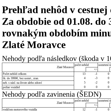
Prehľad nehôd v cestnej
Za obdobie od 01.08. do 
rovnakým obdobím minul
Zlaté Moravce
Nehody podľa následkov (škoda v 1
počet nehôd
usmrtení ú
Zlaté Moravce
+/-
Počet nehôd celkom
13
-1
0
4
-3
0
šk. do 3990€, bez usmrt., zran.
5
-2
0
neh. s násl. na živote alebo zdraví
0
0
0
požiar vozidiel
Nehody podľa zavinenia (ŠEDN)
počet nehôd
usmrtení ú
Zlaté Moravce
+/-
vodičom motorového vozidla
12
-1
0