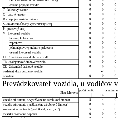
O1, s celkovou hmotnosťou do 750 kg
0
0
0
ostatné prípojné vozidlo
0
0
0
T - kolesový traktor
0
0
0
C - pásový traktor
0
0
0
R - prípojné vozidlo traktora
0
0
0
S - traktorom ťahaný vymeniteľný stroj
0
0
0
P - pracovný stroj
0
0
0
V - iné cestné vozidlo
0
0
0
bicykel, kolobežka
0
0
0
záprahové
0
0
0
jednonápravový traktor s prívesom
0
0
0
ostatné iné cestné vozidlo
0
0
0
ELEK - električkové dráhové vozidlo
0
0
0
TR - trolejbusové dráhové vozidlo
0
0
0
ZE - železničné dráhové vozidlo
1
-2
0
nezistený druh cestného vozidla
0
0
0
nezadané
Prevádzkovateľ vozidla, u vodičov 
počet nehôd
usmrtení ú
Zlaté Moravce
+/-
vozidlo súkromné, nevyužívané na zárobkovú činnosť
5
-4
0
0
0
0
vozidlo súkromné, využívané na zárobkovú činnosť
5
3
0
súkromná organizácia (podnikateľ, s.r.o., atď)
0
0
0
mestská hromadná doprava