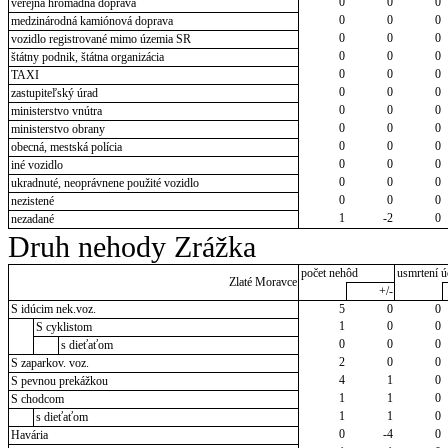
0
0
0
verejná hromadná doprava
0
0
0
medzinárodná kamiónová doprava
0
0
0
vozidlo registrované mimo územia SR
0
0
0
štátny podnik, štátna organizácia
0
0
0
TAXI
0
0
0
zastupiteľský úrad
0
0
0
ministerstvo vnútra
0
0
0
ministerstvo obrany
0
0
0
obecná, mestská polícia
0
0
0
iné vozidlo
0
0
0
ukradnuté, neoprávnene použité vozidlo
0
0
0
nezistené
1
-2
0
nezadané
Druh nehody Zrážka
počet nehôd
usmrtení ú
Zlaté Moravce
+/-
S idúcim nek.voz.
5
0
0
1
0
0
S cyklistom
0
0
0
s dieťaťom
2
0
0
S zaparkov. voz.
4
1
0
S pevnou prekážkou
1
1
0
S chodcom
1
1
0
s dieťaťom
0
-4
0
Havária