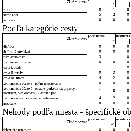
Zlaté Moravce
+/-
v obci
8
1
0
5
-2
0
mimo obec
0
0
0
nezadané
Podľa kategórie cesty
počet nehôd
usmrtení ú
Zlaté Moravce
+/-
diaľnica
0
0
0
0
0
0
diaľničný privádzač
3
-1
0
rýchlostná cesta
0
0
0
rýchlostný privádzač
1
-1
0
cesta I. triedy
0
-3
0
cesta II. triedy
4
2
0
cesta III. triedy
0
0
0
komunikácia účelová - poľné a lesné cesty
komunikácia účelová - ostatné (parkoviská, príjazdy k
1
0
0
továrňam, pieskovňam, skladom a pod.)
4
2
0
komunikácia v km systéme nesledovaná
0
0
0
nezadané
Nehody podľa miesta - špecifické ob
počet nehôd
usmrtení ú
Zlaté Moravce
+/-
železničné priecestie
0
0
0