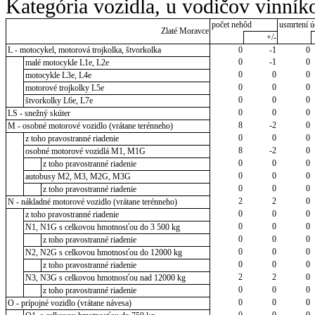
Kategória vozidla, u vodičov vinník
počet nehôd
usmrtení ú
Zlaté Moravce
+/-
L - motocykel, motorová trojkolka, štvorkolka
0
-1
0
0
-1
0
malé motocykle L1e, L2e
0
0
0
motocykle L3e, L4e
0
0
0
motorové trojkolky L5e
0
0
0
štvorkolky L6e, L7e
0
0
0
LS - snežný skúter
8
-2
0
M - osobné motorové vozidlo (vrátane terénneho)
0
0
0
z toho pravostranné riadenie
8
-2
0
osobné motorové vozidlá M1, M1G
0
0
0
z toho pravostranné riadenie
0
0
0
autobusy M2, M3, M2G, M3G
0
0
0
z toho pravostranné riadenie
2
2
0
N - nákladné motorové vozidlo (vrátane terénneho)
0
0
0
z toho pravostranné riadenie
0
0
0
N1, N1G s celkovou hmotnosťou do 3 500 kg
0
0
0
z toho pravostranné riadenie
0
0
0
N2, N2G s celkovou hmotnosťou do 12000 kg
0
0
0
z toho pravostranné riadenie
2
2
0
N3, N3G s celkovou hmotnosťou nad 12000 kg
0
0
0
z toho pravostranné riadenie
0
0
0
O - prípojné vozidlo (vrátane návesa)
0
0
0