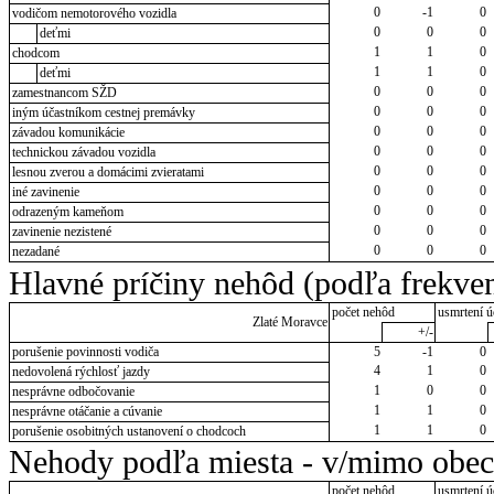
0
-1
0
vodičom nemotorového vozidla
0
0
0
deťmi
1
1
0
chodcom
1
1
0
deťmi
0
0
0
zamestnancom SŽD
0
0
0
iným účastníkom cestnej premávky
0
0
0
závadou komunikácie
0
0
0
technickou závadou vozidla
0
0
0
lesnou zverou a domácimi zvieratami
0
0
0
iné zavinenie
0
0
0
odrazeným kameňom
0
0
0
zavinenie nezistené
0
0
0
nezadané
Hlavné príčiny nehôd (podľa frekven
počet nehôd
usmrtení ú
Zlaté Moravce
+/-
porušenie povinnosti vodiča
5
-1
0
4
1
0
nedovolená rýchlosť jazdy
1
0
0
nesprávne odbočovanie
1
1
0
nesprávne otáčanie a cúvanie
1
1
0
porušenie osobitných ustanovení o chodcoch
Nehody podľa miesta - v/mimo obec
počet nehôd
usmrtení ú