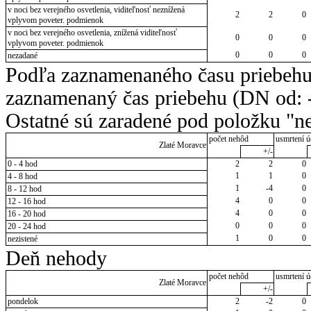
v noci bez verejného osvetlenia, viditeľnosť neznížená
2
2
0
vplyvom poveter. podmienok
v noci bez verejného osvetlenia, znížená viditeľnosť
0
0
0
vplyvom poveter. podmienok
0
0
0
nezadané
Podľa zaznamenaného času priebehu
zaznamenaný čas priebehu (DN od: -
Ostatné sú zaradené pod položku "ne
počet nehôd
usmrtení ú
Zlaté Moravce
+/-
0 - 4 hod
2
2
0
1
1
0
4 - 8 hod
1
-4
0
8 - 12 hod
4
0
0
12 - 16 hod
4
0
0
16 - 20 hod
0
0
0
20 - 24 hod
1
0
0
nezistené
Deň nehody
počet nehôd
usmrtení ú
Zlaté Moravce
+/-
pondelok
2
-2
0