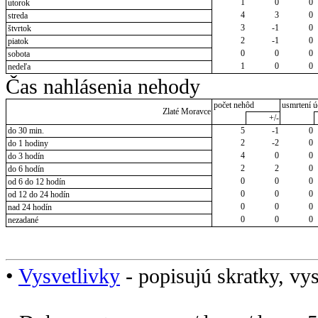
1
0
0
utorok
4
3
0
streda
3
-1
0
štvrtok
2
-1
0
piatok
0
0
0
sobota
1
0
0
nedeľa
Čas nahlásenia nehody
počet nehôd
usmrtení ú
Zlaté Moravce
+/-
do 30 min.
5
-1
0
2
-2
0
do 1 hodiny
4
0
0
do 3 hodín
2
2
0
do 6 hodín
0
0
0
od 6 do 12 hodín
0
0
0
od 12 do 24 hodín
0
0
0
nad 24 hodín
0
0
0
nezadané
•
Vysvetlivky
- popisujú skratky, vys