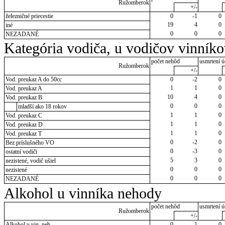
Ružomberok
+/-
železničné priecestie
0
-1
0
19
4
0
iné
0
0
0
NEZADANÉ
Kategória vodiča, u vodičov vinník
počet nehôd
usmrtení ú
Ružomberok
+/-
Vod. preukaz A do 50cc
0
-2
0
1
1
0
Vod. preukaz A
10
4
0
Vod. preukaz B
0
0
0
mladší ako 18 rokov
1
1
0
Vod. preukaz C
1
1
0
Vod. preukaz D
1
1
0
Vod. preukaz T
0
-2
0
Bez príslušného VO
0
-3
0
ostatní vodiči
5
3
0
nezistené, vodič ušiel
0
0
0
nezistené
0
0
0
NEZADANÉ
Alkohol u vinníka nehody
počet nehôd
usmrtení ú
Ružomberok
+/-
Alkohol u vin. neh.
0
-1
0