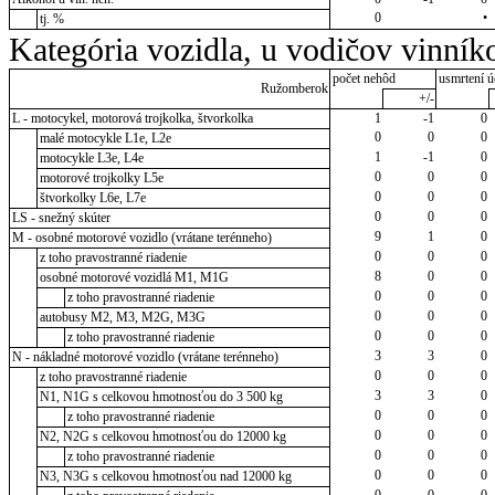
0
•
tj. %
Kategória vozidla, u vodičov vinník
počet nehôd
usmrtení ú
Ružomberok
+/-
L - motocykel, motorová trojkolka, štvorkolka
1
-1
0
0
0
0
malé motocykle L1e, L2e
1
-1
0
motocykle L3e, L4e
0
0
0
motorové trojkolky L5e
0
0
0
štvorkolky L6e, L7e
0
0
0
LS - snežný skúter
9
1
0
M - osobné motorové vozidlo (vrátane terénneho)
0
0
0
z toho pravostranné riadenie
8
0
0
osobné motorové vozidlá M1, M1G
0
0
0
z toho pravostranné riadenie
0
0
0
autobusy M2, M3, M2G, M3G
0
0
0
z toho pravostranné riadenie
3
3
0
N - nákladné motorové vozidlo (vrátane terénneho)
0
0
0
z toho pravostranné riadenie
3
3
0
N1, N1G s celkovou hmotnosťou do 3 500 kg
0
0
0
z toho pravostranné riadenie
0
0
0
N2, N2G s celkovou hmotnosťou do 12000 kg
0
0
0
z toho pravostranné riadenie
0
0
0
N3, N3G s celkovou hmotnosťou nad 12000 kg
0
0
0