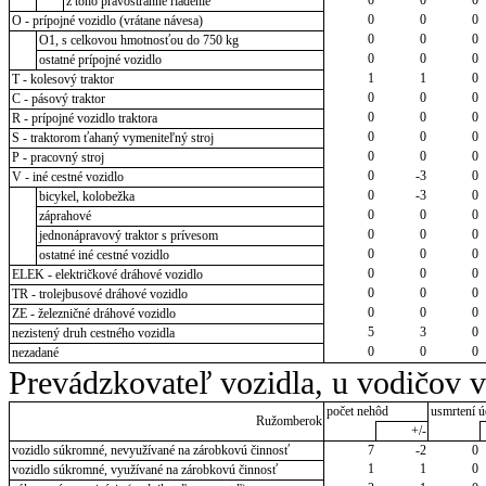
z toho pravostranné riadenie
0
0
0
O - prípojné vozidlo (vrátane návesa)
0
0
0
O1, s celkovou hmotnosťou do 750 kg
0
0
0
ostatné prípojné vozidlo
1
1
0
T - kolesový traktor
0
0
0
C - pásový traktor
0
0
0
R - prípojné vozidlo traktora
0
0
0
S - traktorom ťahaný vymeniteľný stroj
0
0
0
P - pracovný stroj
0
-3
0
V - iné cestné vozidlo
0
-3
0
bicykel, kolobežka
0
0
0
záprahové
0
0
0
jednonápravový traktor s prívesom
0
0
0
ostatné iné cestné vozidlo
0
0
0
ELEK - električkové dráhové vozidlo
0
0
0
TR - trolejbusové dráhové vozidlo
0
0
0
ZE - železničné dráhové vozidlo
5
3
0
nezistený druh cestného vozidla
0
0
0
nezadané
Prevádzkovateľ vozidla, u vodičov 
počet nehôd
usmrtení ú
Ružomberok
+/-
vozidlo súkromné, nevyužívané na zárobkovú činnosť
7
-2
0
1
1
0
vozidlo súkromné, využívané na zárobkovú činnosť