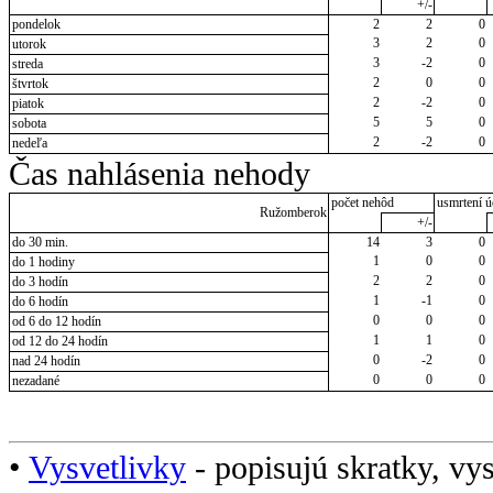
+/-
pondelok
2
2
0
3
2
0
utorok
3
-2
0
streda
2
0
0
štvrtok
2
-2
0
piatok
5
5
0
sobota
2
-2
0
nedeľa
Čas nahlásenia nehody
počet nehôd
usmrtení ú
Ružomberok
+/-
do 30 min.
14
3
0
1
0
0
do 1 hodiny
2
2
0
do 3 hodín
1
-1
0
do 6 hodín
0
0
0
od 6 do 12 hodín
1
1
0
od 12 do 24 hodín
0
-2
0
nad 24 hodín
0
0
0
nezadané
•
Vysvetlivky
- popisujú skratky, vys