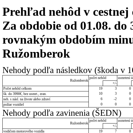
Prehľad nehôd v cestnej
Za obdobie od 01.08. do 
rovnakým obdobím minul
Ružomberok
Nehody podľa následkov (škoda v 1
počet nehôd
usmrtení ú
Ružomberok
+/-
Počet nehôd celkom
19
3
0
10
3
0
šk. do 3990€, bez usmrt., zran.
6
-2
0
neh. s násl. na živote alebo zdraví
0
0
0
požiar vozidiel
Nehody podľa zavinenia (ŠEDN)
počet nehôd
usmrtení ú
Ružomberok
+/-
vodičom motorového vozidla
19
7
0