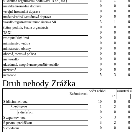
3
1
0
súkromná organizácia (podnikateľ, s.r.o., atď)
0
0
0
mestská hromadná doprava
0
0
0
verejná hromadná doprava
0
0
0
medzinárodná kamiónová doprava
3
1
0
vozidlo registrované mimo územia SR
0
0
0
štátny podnik, štátna organizácia
0
0
0
TAXI
0
0
0
zastupiteľský úrad
0
0
0
ministerstvo vnútra
0
0
0
ministerstvo obrany
0
0
0
obecná, mestská polícia
0
0
0
iné vozidlo
0
0
0
ukradnuté, neoprávnene použité vozidlo
0
0
0
nezistené
5
3
0
nezadané
Druh nehody Zrážka
počet nehôd
usmrtení ú
Ružomberok
+/-
S idúcim nek.voz.
10
0
0
1
-2
0
S cyklistom
0
0
0
s dieťaťom
5
3
0
S zaparkov. voz.
3
2
0
S pevnou prekážkou
0
0
0
S chodcom