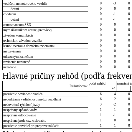
0
-3
0
vodičom nemotorového vozidla
0
0
0
deťmi
0
-1
0
chodcom
0
-1
0
deťmi
0
0
0
zamestnancom SŽD
0
0
0
iným účastníkom cestnej premávky
0
0
0
závadou komunikácie
0
0
0
technickou závadou vozidla
0
0
0
lesnou zverou a domácimi zvieratami
0
0
0
iné zavinenie
0
0
0
odrazeným kameňom
0
0
0
zavinenie nezistené
0
0
0
nezadané
Hlavné príčiny nehôd (podľa frekven
počet nehôd
usmrtení ú
Ružomberok
+/-
porušenie povinnosti vodiča
6
4
0
6
2
0
nedodržanie vzdialenosti medzi vozidlami
3
-2
0
nedovolená rýchlosť jazdy
1
1
0
nesprávny spôsob jazdy
1
-1
0
nesprávne odbočovanie
1
0
0
nesprávna jazda cez križovatku
1
1
0
porušenie pravidiel pri preprave nákladu