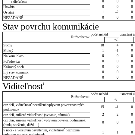
0
0
0
s dieťaťom
0
0
0
Havária
1
-2
0
Ostatné
0
0
0
NEZADANÉ
Stav povrchu komunikácie
počet nehôd
usmrtení ú
Ružomberok
+/-
Suchý
18
4
0
1
-1
0
Mokrý
0
0
0
Na kom. blato
0
0
0
Poľadovica
0
0
0
Kašovitý sneh
0
0
0
Iný stav komunik.
0
0
0
NEZADANÉ
Viditeľnosť
počet nehôd
usmrtení ú
Ružomberok
+/-
cez deň, viditeľnosť neznížená vplyvom poveternostných
15
-1
0
podmienok
2
2
0
cez deň, znížená viditeľnosť (svitanie, súmrak)
cez deň, znížená viditeľnosť vplyvom poveter. podmienok
0
0
0
(hmla, sneženie, dážď ...)
v noci - s verejným osvetlením, viditeľnosť neznížená
1
1
0
vplyvom poveter. podmienok