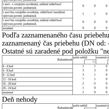
v noci - s verejným osvetlením, znížená viditeľnosť
0
0
0
vplyvom poveter. podmienok
v noci bez verejného osvetlenia, viditeľnosť neznížená
1
1
0
vplyvom poveter. podmienok
v noci bez verejného osvetlenia, znížená viditeľnosť
0
0
0
vplyvom poveter. podmienok
0
0
0
nezadané
Podľa zaznamenaného času priebehu
zaznamenaný čas priebehu (DN od: -
Ostatné sú zaradené pod položku "ne
počet nehôd
usmrtení ú
Ružomberok
+/-
0 - 4 hod
1
1
0
3
3
0
4 - 8 hod
3
1
0
8 - 12 hod
7
1
0
12 - 16 hod
2
-3
0
16 - 20 hod
1
0
0
20 - 24 hod
2
0
0
nezistené
Deň nehody
počet nehôd
usmrtení ú
Ružomberok