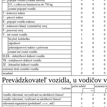
O - prípojné vozidlo (vrátane návesa)
0
0
0
O1, s celkovou hmotnosťou do 750 kg
0
0
0
ostatné prípojné vozidlo
0
0
0
T - kolesový traktor
0
0
0
C - pásový traktor
0
0
0
R - prípojné vozidlo traktora
0
0
0
S - traktorom ťahaný vymeniteľný stroj
0
0
0
P - pracovný stroj
1
0
0
V - iné cestné vozidlo
1
0
0
bicykel, kolobežka
0
0
0
záprahové
0
0
0
jednonápravový traktor s prívesom
0
0
0
ostatné iné cestné vozidlo
0
0
0
ELEK - električkové dráhové vozidlo
0
0
0
TR - trolejbusové dráhové vozidlo
0
0
0
ZE - železničné dráhové vozidlo
2
0
0
nezistený druh cestného vozidla
0
0
0
nezadané
Prevádzkovateľ vozidla, u vodičov 
počet nehôd
usmrtení ú
Lučenec
+/-
vozidlo súkromné, nevyužívané na zárobkovú činnosť
7
-1
0
0
0
0
vozidlo súkromné, využívané na zárobkovú činnosť
1
0
0
súkromná organizácia (podnikateľ, s.r.o., atď)