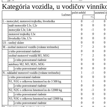
Kategória vozidla, u vodičov vinník
počet nehôd
usmrtení ú
Lučenec
+/-
L - motocykel, motorová trojkolka, štvorkolka
0
-1
0
0
0
0
malé motocykle L1e, L2e
0
-1
0
motocykle L3e, L4e
0
0
0
motorové trojkolky L5e
0
0
0
štvorkolky L6e, L7e
0
0
0
LS - snežný skúter
7
2
0
M - osobné motorové vozidlo (vrátane terénneho)
0
0
0
z toho pravostranné riadenie
7
2
0
osobné motorové vozidlá M1, M1G
0
0
0
z toho pravostranné riadenie
0
0
0
autobusy M2, M3, M2G, M3G
0
0
0
z toho pravostranné riadenie
1
-1
0
N - nákladné motorové vozidlo (vrátane terénneho)
0
0
0
z toho pravostranné riadenie
1
1
0
N1, N1G s celkovou hmotnosťou do 3 500 kg
0
0
0
z toho pravostranné riadenie
0
-1
0
N2, N2G s celkovou hmotnosťou do 12000 kg
0
0
0
z toho pravostranné riadenie
0
-1
0
N3, N3G s celkovou hmotnosťou nad 12000 kg
0
0
0
z toho pravostranné riadenie
0
0
0