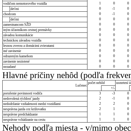
1
0
0
vodičom nemotorového vozidla
0
-1
0
deťmi
0
-1
0
chodcom
0
0
0
deťmi
0
0
0
zamestnancom SŽD
0
0
0
iným účastníkom cestnej premávky
0
0
0
závadou komunikácie
0
0
0
technickou závadou vozidla
0
0
0
lesnou zverou a domácimi zvieratami
0
0
0
iné zavinenie
0
0
0
odrazeným kameňom
0
0
0
zavinenie nezistené
0
0
0
nezadané
Hlavné príčiny nehôd (podľa frekven
počet nehôd
usmrtení ú
Lučenec
+/-
porušenie povinnosti vodiča
3
-3
0
2
-1
0
nedovolená rýchlosť jazdy
2
2
0
nedodržanie vzdialenosti medzi vozidlami
2
1
0
nesprávna jazda cez križovatku
1
1
0
nesprávne predchádzanie
1
1
0
nesprávne vchádzanie na cestu
Nehody podľa miesta - v/mimo obec