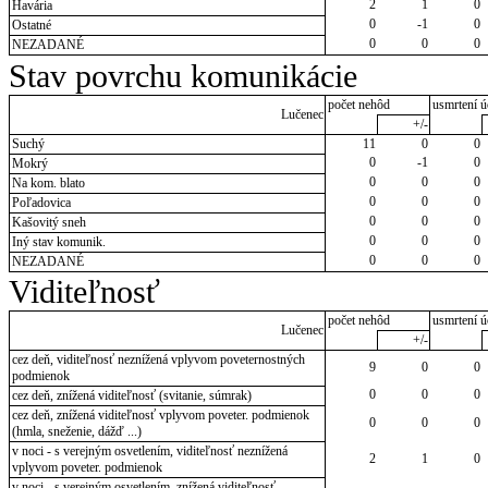
2
1
0
Havária
0
-1
0
Ostatné
0
0
0
NEZADANÉ
Stav povrchu komunikácie
počet nehôd
usmrtení ú
Lučenec
+/-
Suchý
11
0
0
0
-1
0
Mokrý
0
0
0
Na kom. blato
0
0
0
Poľadovica
0
0
0
Kašovitý sneh
0
0
0
Iný stav komunik.
0
0
0
NEZADANÉ
Viditeľnosť
počet nehôd
usmrtení ú
Lučenec
+/-
cez deň, viditeľnosť neznížená vplyvom poveternostných
9
0
0
podmienok
0
0
0
cez deň, znížená viditeľnosť (svitanie, súmrak)
cez deň, znížená viditeľnosť vplyvom poveter. podmienok
0
0
0
(hmla, sneženie, dážď ...)
v noci - s verejným osvetlením, viditeľnosť neznížená
2
1
0
vplyvom poveter. podmienok
v noci - s verejným osvetlením, znížená viditeľnosť