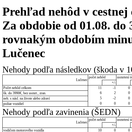
Prehľad nehôd v cestnej
Za obdobie od 01.08. do 
rovnakým obdobím minul
Lučenec
Nehody podľa následkov (škoda v 1
počet nehôd
usmrtení ú
Lučenec
+/-
Počet nehôd celkom
11
-1
0
6
2
0
šk. do 3990€, bez usmrt., zran.
5
-2
0
neh. s násl. na živote alebo zdraví
0
0
0
požiar vozidiel
Nehody podľa zavinenia (ŠEDN)
počet nehôd
usmrtení ú
Lučenec
+/-
vodičom motorového vozidla
10
0
0