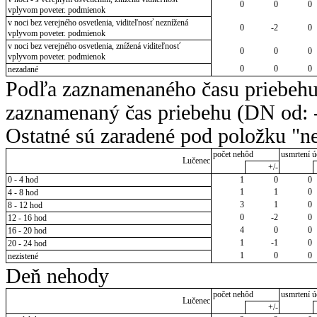
0
0
0
vplyvom poveter. podmienok
v noci bez verejného osvetlenia, viditeľnosť neznížená
0
-2
0
vplyvom poveter. podmienok
v noci bez verejného osvetlenia, znížená viditeľnosť
0
0
0
vplyvom poveter. podmienok
0
0
0
nezadané
Podľa zaznamenaného času priebehu
zaznamenaný čas priebehu (DN od: -
Ostatné sú zaradené pod položku "ne
počet nehôd
usmrtení ú
Lučenec
+/-
0 - 4 hod
1
0
0
1
1
0
4 - 8 hod
3
1
0
8 - 12 hod
0
-2
0
12 - 16 hod
4
0
0
16 - 20 hod
1
-1
0
20 - 24 hod
1
0
0
nezistené
Deň nehody
počet nehôd
usmrtení ú
Lučenec
+/-