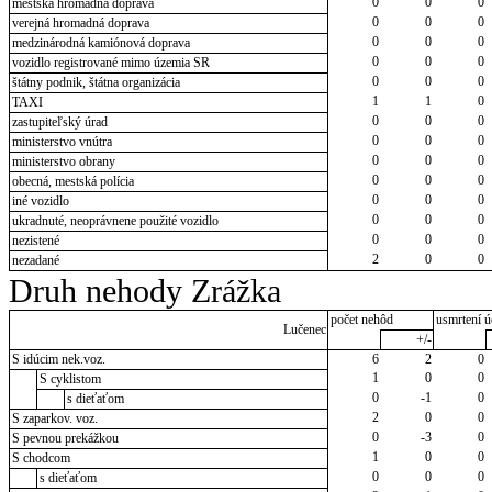
0
0
0
mestská hromadná doprava
0
0
0
verejná hromadná doprava
0
0
0
medzinárodná kamiónová doprava
0
0
0
vozidlo registrované mimo územia SR
0
0
0
štátny podnik, štátna organizácia
1
1
0
TAXI
0
0
0
zastupiteľský úrad
0
0
0
ministerstvo vnútra
0
0
0
ministerstvo obrany
0
0
0
obecná, mestská polícia
0
0
0
iné vozidlo
0
0
0
ukradnuté, neoprávnene použité vozidlo
0
0
0
nezistené
2
0
0
nezadané
Druh nehody Zrážka
počet nehôd
usmrtení ú
Lučenec
+/-
S idúcim nek.voz.
6
2
0
1
0
0
S cyklistom
0
-1
0
s dieťaťom
2
0
0
S zaparkov. voz.
0
-3
0
S pevnou prekážkou
1
0
0
S chodcom
0
0
0
s dieťaťom