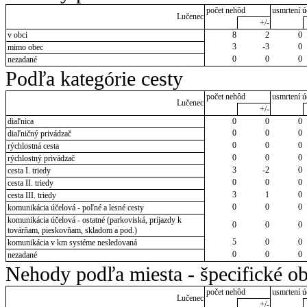
počet nehôd
usmrtení ú
Lučenec
+/-
v obci
8
2
0
3
-3
0
mimo obec
0
0
0
nezadané
Podľa kategórie cesty
počet nehôd
usmrtení ú
Lučenec
+/-
diaľnica
0
0
0
0
0
0
diaľničný privádzač
0
0
0
rýchlostná cesta
0
0
0
rýchlostný privádzač
3
-2
0
cesta I. triedy
0
0
0
cesta II. triedy
3
1
0
cesta III. triedy
0
0
0
komunikácia účelová - poľné a lesné cesty
komunikácia účelová - ostatné (parkoviská, príjazdy k
0
0
0
továrňam, pieskovňam, skladom a pod.)
5
0
0
komunikácia v km systéme nesledovaná
0
0
0
nezadané
Nehody podľa miesta - špecifické ob
počet nehôd
usmrtení ú
Lučenec
+/-