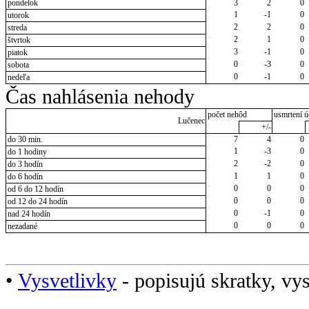
pondelok
3
2
0
1
-1
0
utorok
2
2
0
streda
2
1
0
štvrtok
3
-1
0
piatok
0
-3
0
sobota
0
-1
0
nedeľa
Čas nahlásenia nehody
počet nehôd
usmrtení ú
Lučenec
+/-
do 30 min.
7
4
0
1
-3
0
do 1 hodiny
2
-2
0
do 3 hodín
1
1
0
do 6 hodín
0
0
0
od 6 do 12 hodín
0
0
0
od 12 do 24 hodín
0
-1
0
nad 24 hodín
0
0
0
nezadané
•
Vysvetlivky
- popisujú skratky, vys