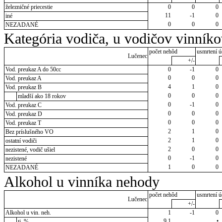
železničné priecestie
0
0
0
11
-1
0
iné
0
0
0
NEZADANÉ
Kategória vodiča, u vodičov vinník
počet nehôd
usmrtení ú
Lučenec
+/-
Vod. preukaz A do 50cc
0
-1
0
0
0
0
Vod. preukaz A
4
1
0
Vod. preukaz B
0
0
0
mladší ako 18 rokov
0
-1
0
Vod. preukaz C
0
0
0
Vod. preukaz D
0
0
0
Vod. preukaz T
2
1
0
Bez príslušného VO
2
1
0
ostatní vodiči
2
0
0
nezistené, vodič ušiel
0
-1
0
nezistené
1
0
0
NEZADANÉ
Alkohol u vinníka nehody
počet nehôd
usmrtení ú
Lučenec
+/-
Alkohol u vin. neh.
1
-1
0
9,1
•
tj. %