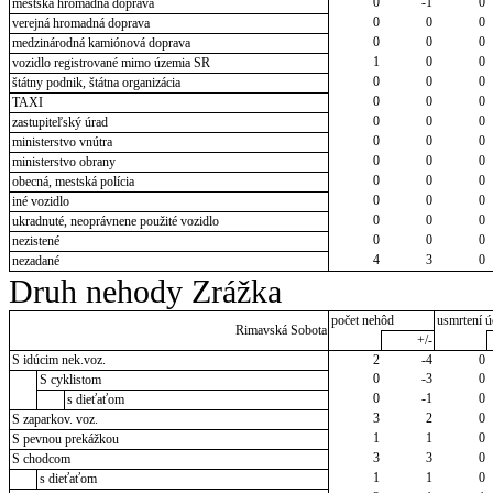
0
-1
0
mestská hromadná doprava
0
0
0
verejná hromadná doprava
0
0
0
medzinárodná kamiónová doprava
1
0
0
vozidlo registrované mimo územia SR
0
0
0
štátny podnik, štátna organizácia
0
0
0
TAXI
0
0
0
zastupiteľský úrad
0
0
0
ministerstvo vnútra
0
0
0
ministerstvo obrany
0
0
0
obecná, mestská polícia
0
0
0
iné vozidlo
0
0
0
ukradnuté, neoprávnene použité vozidlo
0
0
0
nezistené
4
3
0
nezadané
Druh nehody Zrážka
počet nehôd
usmrtení ú
Rimavská Sobota
+/-
S idúcim nek.voz.
2
-4
0
0
-3
0
S cyklistom
0
-1
0
s dieťaťom
3
2
0
S zaparkov. voz.
1
1
0
S pevnou prekážkou
3
3
0
S chodcom
1
1
0
s dieťaťom