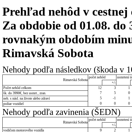
Prehľad nehôd v cestnej
Za obdobie od 01.08. do 
rovnakým obdobím minul
Rimavská Sobota
Nehody podľa následkov (škoda v 1
počet nehôd
usmrtení ú
Rimavská Sobota
+/-
Počet nehôd celkom
12
3
1
7
5
0
šk. do 3990€, bez usmrt., zran.
5
-1
1
neh. s násl. na živote alebo zdraví
0
0
0
požiar vozidiel
Nehody podľa zavinenia (ŠEDN)
počet nehôd
usmrtení ú
Rimavská Sobota
+/-
vodičom motorového vozidla
9
2
1