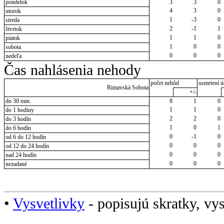
pondelok
3
3
0
4
3
0
utorok
1
-3
0
streda
2
-1
1
štvrtok
1
1
0
piatok
1
0
0
sobota
0
0
0
nedeľa
Čas nahlásenia nehody
počet nehôd
usmrtení ú
Rimavská Sobota
+/-
do 30 min.
8
1
0
1
1
0
do 1 hodiny
2
2
0
do 3 hodín
1
0
1
do 6 hodín
0
-1
0
od 6 do 12 hodín
0
0
0
od 12 do 24 hodín
0
0
0
nad 24 hodín
0
0
0
nezadané
•
Vysvetlivky
- popisujú skratky, vys