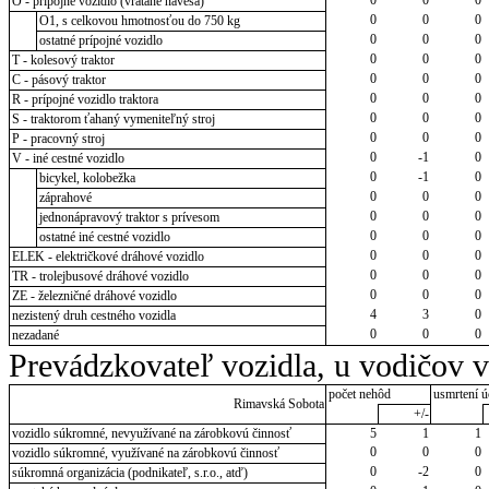
O - prípojné vozidlo (vrátane návesa)
0
0
0
O1, s celkovou hmotnosťou do 750 kg
0
0
0
ostatné prípojné vozidlo
0
0
0
T - kolesový traktor
0
0
0
C - pásový traktor
0
0
0
R - prípojné vozidlo traktora
0
0
0
S - traktorom ťahaný vymeniteľný stroj
0
0
0
P - pracovný stroj
0
-1
0
V - iné cestné vozidlo
0
-1
0
bicykel, kolobežka
0
0
0
záprahové
0
0
0
jednonápravový traktor s prívesom
0
0
0
ostatné iné cestné vozidlo
0
0
0
ELEK - električkové dráhové vozidlo
0
0
0
TR - trolejbusové dráhové vozidlo
0
0
0
ZE - železničné dráhové vozidlo
4
3
0
nezistený druh cestného vozidla
0
0
0
nezadané
Prevádzkovateľ vozidla, u vodičov 
počet nehôd
usmrtení ú
Rimavská Sobota
+/-
vozidlo súkromné, nevyužívané na zárobkovú činnosť
5
1
1
0
0
0
vozidlo súkromné, využívané na zárobkovú činnosť
0
-2
0
súkromná organizácia (podnikateľ, s.r.o., atď)