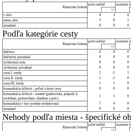
počet nehôd
usmrtení ú
Rimavská Sobota
+/-
v obci
9
3
0
3
0
1
mimo obec
0
0
0
nezadané
Podľa kategórie cesty
počet nehôd
usmrtení ú
Rimavská Sobota
+/-
diaľnica
0
0
0
0
0
0
diaľničný privádzač
0
0
0
rýchlostná cesta
0
0
0
rýchlostný privádzač
2
-1
1
cesta I. triedy
1
-2
0
cesta II. triedy
1
1
0
cesta III. triedy
0
0
0
komunikácia účelová - poľné a lesné cesty
komunikácia účelová - ostatné (parkoviská, príjazdy k
1
1
0
továrňam, pieskovňam, skladom a pod.)
7
4
0
komunikácia v km systéme nesledovaná
0
0
0
nezadané
Nehody podľa miesta - špecifické ob
počet nehôd
usmrtení ú
Rimavská Sobota
+/-