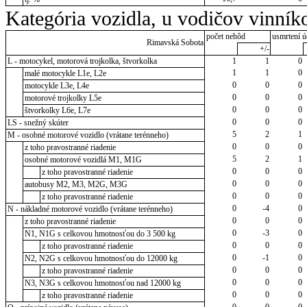
Kategória vozidla, u vodičov vinník
počet nehôd
usmrtení ú
Rimavská Sobota
+/-
L - motocykel, motorová trojkolka, štvorkolka
1
1
0
1
1
0
malé motocykle L1e, L2e
0
0
0
motocykle L3e, L4e
0
0
0
motorové trojkolky L5e
0
0
0
štvorkolky L6e, L7e
0
0
0
LS - snežný skúter
5
2
1
M - osobné motorové vozidlo (vrátane terénneho)
0
0
0
z toho pravostranné riadenie
5
2
1
osobné motorové vozidlá M1, M1G
0
0
0
z toho pravostranné riadenie
0
0
0
autobusy M2, M3, M2G, M3G
0
0
0
z toho pravostranné riadenie
0
-4
0
N - nákladné motorové vozidlo (vrátane terénneho)
0
0
0
z toho pravostranné riadenie
0
-3
0
N1, N1G s celkovou hmotnosťou do 3 500 kg
0
0
0
z toho pravostranné riadenie
0
-1
0
N2, N2G s celkovou hmotnosťou do 12000 kg
0
0
0
z toho pravostranné riadenie
0
0
0
N3, N3G s celkovou hmotnosťou nad 12000 kg
0
0
0
z toho pravostranné riadenie
0
0
0