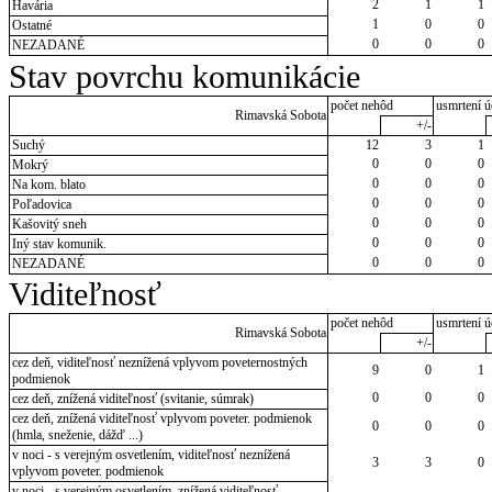
2
1
1
Havária
1
0
0
Ostatné
0
0
0
NEZADANÉ
Stav povrchu komunikácie
počet nehôd
usmrtení ú
Rimavská Sobota
+/-
Suchý
12
3
1
0
0
0
Mokrý
0
0
0
Na kom. blato
0
0
0
Poľadovica
0
0
0
Kašovitý sneh
0
0
0
Iný stav komunik.
0
0
0
NEZADANÉ
Viditeľnosť
počet nehôd
usmrtení ú
Rimavská Sobota
+/-
cez deň, viditeľnosť neznížená vplyvom poveternostných
9
0
1
podmienok
0
0
0
cez deň, znížená viditeľnosť (svitanie, súmrak)
cez deň, znížená viditeľnosť vplyvom poveter. podmienok
0
0
0
(hmla, sneženie, dážď ...)
v noci - s verejným osvetlením, viditeľnosť neznížená
3
3
0
vplyvom poveter. podmienok
v noci - s verejným osvetlením, znížená viditeľnosť