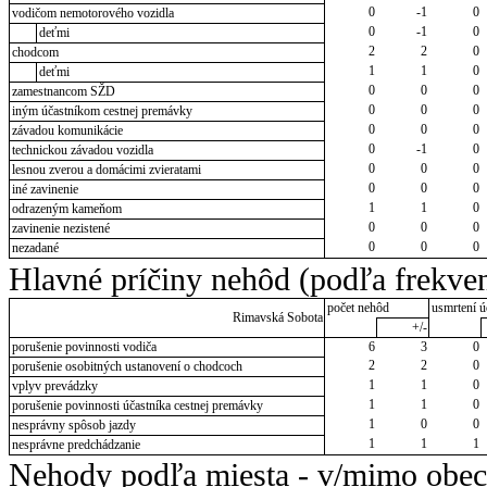
0
-1
0
vodičom nemotorového vozidla
0
-1
0
deťmi
2
2
0
chodcom
1
1
0
deťmi
0
0
0
zamestnancom SŽD
0
0
0
iným účastníkom cestnej premávky
0
0
0
závadou komunikácie
0
-1
0
technickou závadou vozidla
0
0
0
lesnou zverou a domácimi zvieratami
0
0
0
iné zavinenie
1
1
0
odrazeným kameňom
0
0
0
zavinenie nezistené
0
0
0
nezadané
Hlavné príčiny nehôd (podľa frekven
počet nehôd
usmrtení ú
Rimavská Sobota
+/-
porušenie povinnosti vodiča
6
3
0
2
2
0
porušenie osobitných ustanovení o chodcoch
1
1
0
vplyv prevádzky
1
1
0
porušenie povinnosti účastníka cestnej premávky
1
0
0
nesprávny spôsob jazdy
1
1
1
nesprávne predchádzanie
Nehody podľa miesta - v/mimo obec