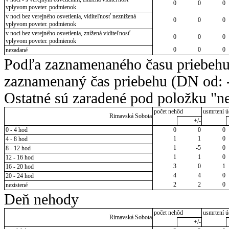
0
0
0
vplyvom poveter. podmienok
v noci bez verejného osvetlenia, viditeľnosť neznížená
0
0
0
vplyvom poveter. podmienok
v noci bez verejného osvetlenia, znížená viditeľnosť
0
0
0
vplyvom poveter. podmienok
0
0
0
nezadané
Podľa zaznamenaného času priebehu
zaznamenaný čas priebehu (DN od: -
Ostatné sú zaradené pod položku "ne
počet nehôd
usmrtení ú
Rimavská Sobota
+/-
0 - 4 hod
0
0
0
1
1
0
4 - 8 hod
1
-5
0
8 - 12 hod
1
1
0
12 - 16 hod
3
0
1
16 - 20 hod
4
4
0
20 - 24 hod
2
2
0
nezistené
Deň nehody
počet nehôd
usmrtení ú
Rimavská Sobota
+/-