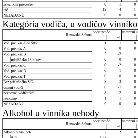
železničné priecestie
0
-1
0
12
4
1
iné
0
0
0
NEZADANÉ
Kategória vodiča, u vodičov vinník
počet nehôd
usmrtení ú
Rimavská Sobota
+/-
Vod. preukaz A do 50cc
1
1
0
0
0
0
Vod. preukaz A
2
-2
1
Vod. preukaz B
0
0
0
mladší ako 18 rokov
0
-2
0
Vod. preukaz C
0
-1
0
Vod. preukaz D
0
0
0
Vod. preukaz T
3
3
0
Bez príslušného VO
0
-1
0
ostatní vodiči
3
2
0
nezistené, vodič ušiel
1
1
0
nezistené
0
0
0
NEZADANÉ
Alkohol u vinníka nehody
počet nehôd
usmrtení ú
Rimavská Sobota
+/-
Alkohol u vin. neh.
2
2
0
16,7
0
tj. %