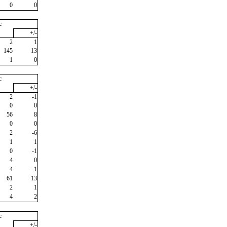
0
0
c
+/-
2
1
145
13
1
0
c
+/-
2
-1
0
0
56
8
0
0
2
-6
1
1
0
-1
4
0
4
-1
61
13
2
1
4
2
c
+/-