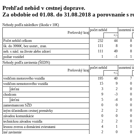
Prehľad nehôd v cestnej doprave.
Za obdobie od 01.08. do 31.08.2018 a porovnanie s
Nehody podľa následkov (škoda v 10€)
počet nehôd
usmrtení ú
Prešovský kraj
+/-
Počet nehôd celkom
232
44
8
111
8
0
šk. do 3990€, bez usmrt., zran.
111
49
8
neh. s násl. na živote alebo zdraví
1
-1
1
požiar vozidiel
Nehody podľa zavinenia (ŠEDN)
počet nehôd
usmrtení ú
Prešovský kraj
+/-
vodičom motorového vozidla
195
40
7
15
9
0
vodičom nemotorového vozidla
3
2
0
deťmi
9
-3
0
chodcom
5
-4
0
deťmi
0
0
0
zamestnancom SŽD
2
2
0
iným účastníkom cestnej premávky
0
0
0
závadou komunikácie
2
2
0
technickou závadou vozidla
4
1
1
lesnou zverou a domácimi zvieratami
2
0
0
iné zavinenie