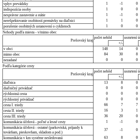
1
-1
0
vplyv prevádzky
1
0
0
indispozícia osoby
1
-1
0
nesprávne zastavenie a státie
1
1
0
nerešpektovanie osobitosti premávky na diaľnici
1
0
0
porušenie osobitných ustanovení o cyklistoch
Nehody podľa miesta - v/mimo obec
počet nehôd
usmrtení ú
Prešovský kraj
+/-
v obci
148
14
0
84
30
8
mimo obec
0
0
0
nezadané
Podľa kategórie cesty
počet nehôd
usmrtení ú
Prešovský kraj
+/-
diaľnica
13
8
0
0
0
0
diaľničný privádzač
0
0
0
rýchlostná cesta
0
0
0
rýchlostný privádzač
66
7
7
cesta I. triedy
16
3
1
cesta II. triedy
36
20
0
cesta III. triedy
1
-1
0
komunikácia účelová - poľné a lesné cesty
komunikácia účelová - ostatné (parkoviská, príjazdy k
37
-1
0
továrňam, pieskovňam, skladom a pod.)
63
8
0
komunikácia v km systéme nesledovaná