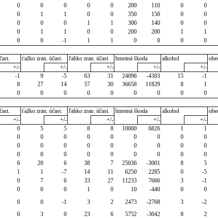
0
0
0
0
0
200
110
0
0
0
1
1
0
0
350
150
0
0
0
0
0
1
1
300
140
0
0
0
1
1
0
0
200
200
1
1
0
0
-1
1
1
0
0
0
0
čast.
ťažko zran. účast.
ľahko zran. účast.
hmotná škoda
alkohol
obe
+/-
+/-
+/-
+/-
+/-
-1
9
-5
63
31
24096
-4303
15
-1
8
27
14
57
30
36658
11829
8
1
0
0
0
0
0
0
0
0
0
čast.
ťažko zran. účast.
ľahko zran. účast.
hmotná škoda
alkohol
obe
+/-
+/-
+/-
+/-
+/-
0
5
5
8
8
10000
6826
1
1
0
0
0
0
0
0
0
0
0
0
0
0
0
0
0
0
0
0
0
0
0
0
0
0
0
0
0
6
20
6
38
7
25036
-3001
8
5
1
1
-7
14
11
6250
2285
0
-5
0
7
6
33
27
11233
7666
3
-1
0
0
0
1
0
10
-440
0
0
0
0
-1
3
2
2473
-2768
3
-2
0
3
0
23
6
5752
-3042
8
2