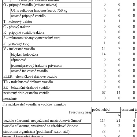
0
0
0
O - prípojné vozidlo (vrátane návesa)
0
0
0
O1, s celkovou hmotnosťou do 750 kg
0
0
0
ostatné prípojné vozidlo
1
1
0
T - kolesový traktor
0
0
0
C - pásový traktor
0
0
0
R - prípojné vozidlo traktora
0
0
0
S - traktorom ťahaný vymeniteľný stroj
1
0
0
P - pracovný stroj
14
7
0
V - iné cestné vozidlo
14
7
0
bicykel, kolobežka
0
0
0
záprahové
0
0
0
jednonápravový traktor s prívesom
0
0
0
ostatné iné cestné vozidlo
0
0
0
ELEK - električkové dráhové vozidlo
0
0
0
TR - trolejbusové dráhové vozidlo
0
0
0
ZE - železničné dráhové vozidlo
67
14
0
nezistený druh cestného vozidla
0
0
0
nezadané
Prevádzkovateľ vozidla, u vodičov vinníkov
počet nehôd
usmrtení ú
Prešovský kraj
+/-
vozidlo súkromné, nevyužívané na zárobkovú činnosť
114
21
4
5
2
0
vozidlo súkromné, využívané na zárobkovú činnosť
22
7
0
súkromná organizácia (podnikateľ, s.r.o., atď)
0
0
0