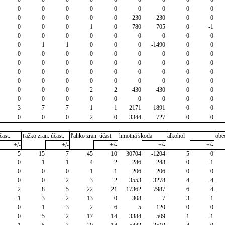
0
0
0
0
0
0
0
0
0
0
0
0
0
0
230
230
0
0
0
0
0
1
0
780
705
0
-1
0
0
0
0
0
0
0
0
0
0
1
1
0
0
0
-1490
0
0
0
0
0
0
0
0
0
0
0
0
0
0
0
0
0
0
0
0
0
0
0
0
0
0
0
0
0
0
0
0
0
0
0
0
0
0
0
0
0
2
2
430
430
0
0
0
0
0
0
0
0
0
0
0
3
7
7
1
1
2171
1891
0
0
0
0
0
2
0
3344
727
0
0
čast.
ťažko zran. účast.
ľahko zran. účast.
hmotná škoda
alkohol
obe
+/-
+/-
+/-
+/-
+/-
5
15
7
45
10
30704
-1204
5
0
0
1
1
4
2
286
248
0
-1
0
0
0
1
1
206
206
0
0
0
0
-2
3
2
3553
-3278
4
-4
2
8
5
22
21
17362
7987
6
4
-1
3
-2
13
0
308
-7
3
1
0
1
-3
2
-6
5
-120
0
0
0
5
-2
17
14
3384
509
1
-1