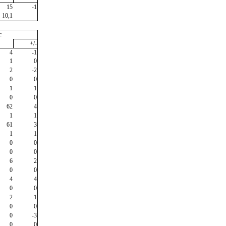
15
-1
10,1
c
+/-
4
-1
1
0
2
-2
0
0
1
1
0
0
62
4
1
1
61
3
1
1
0
0
0
0
6
2
0
0
4
4
0
0
2
1
0
0
0
-3
0
0