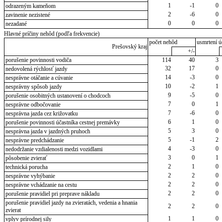
1
-1
0
odrazeným kameňom
2
-6
0
zavinenie nezistené
0
0
0
nezadané
Hlavné príčiny nehôd (podľa frekvencie)
počet nehôd
usmrtení ú
Prešovský kraj
+/-
porušenie povinnosti vodiča
114
40
3
32
17
0
nedovolená rýchlosť jazdy
14
-3
0
nesprávne otáčanie a cúvanie
10
-2
1
nesprávny spôsob jazdy
9
-5
0
porušenie osobitných ustanovení o chodcoch
7
0
1
nesprávne odbočovanie
7
-6
0
nesprávna jazda cez križovatku
6
1
0
porušenie povinnosti účastníka cestnej premávky
5
3
0
nesprávna jazda v jazdných pruhoch
5
-1
2
nesprávne predchádzanie
4
-3
0
nedodržanie vzdialenosti medzi vozidlami
3
0
1
pôsobenie zvierať
2
1
0
technická porucha
2
2
0
nesprávne vyhýbanie
2
2
0
nesprávne vchádzanie na cestu
2
2
0
porušenie pravidiel pri preprave nákladu
porušenie pravidiel jazdy na zvieratách, vedenia a hnania
2
2
0
zvierat
1
1
0
vplyv prírodnej sily