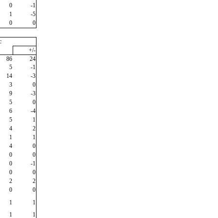
0
-1
1
-5
0
0
c
+/-
86
24
5
-1
14
-3
3
0
9
-3
5
0
6
-4
5
1
4
2
1
1
4
0
0
0
0
-1
0
0
2
2
0
0
1
1
1
1