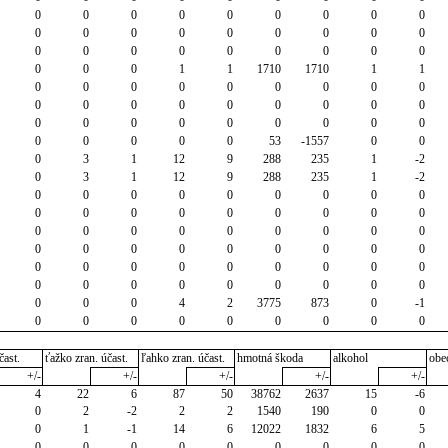
0
0
0
0
0
0
0
0
0
0
0
0
0
0
0
0
0
0
0
0
0
0
0
0
0
0
0
0
0
0
1
1
1710
1710
1
1
0
0
0
0
0
0
0
0
0
0
0
0
0
0
0
0
0
0
0
0
0
0
0
0
0
0
0
0
0
0
0
0
53
-1557
0
0
0
3
1
12
9
288
235
1
-2
0
3
1
12
9
288
235
1
-2
0
0
0
0
0
0
0
0
0
0
0
0
0
0
0
0
0
0
0
0
0
0
0
0
0
0
0
0
0
0
0
0
0
0
0
0
0
0
0
0
0
0
0
0
0
0
0
0
0
0
0
0
0
0
0
0
0
4
2
3775
873
0
-1
0
0
0
0
0
0
0
0
0
čast.
ťažko zran. účast.
ľahko zran. účast.
hmotná škoda
alkohol
obe
+/-
+/-
+/-
+/-
+/-
4
22
6
87
50
38762
2637
15
-6
0
2
-2
2
2
1540
190
0
0
0
1
-1
14
6
12022
1832
6
5
0
0
0
0
0
0
0
0
0