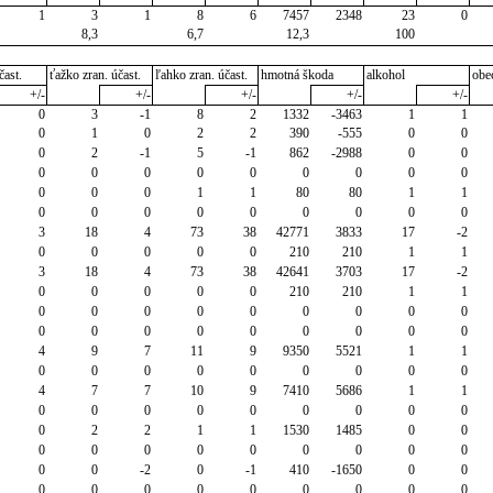
1
3
1
8
6
7457
2348
23
0
8,3
6,7
12,3
100
čast.
ťažko zran. účast.
ľahko zran. účast.
hmotná škoda
alkohol
obe
+/-
+/-
+/-
+/-
+/-
0
3
-1
8
2
1332
-3463
1
1
0
1
0
2
2
390
-555
0
0
0
2
-1
5
-1
862
-2988
0
0
0
0
0
0
0
0
0
0
0
0
0
0
1
1
80
80
1
1
0
0
0
0
0
0
0
0
0
3
18
4
73
38
42771
3833
17
-2
0
0
0
0
0
210
210
1
1
3
18
4
73
38
42641
3703
17
-2
0
0
0
0
0
210
210
1
1
0
0
0
0
0
0
0
0
0
0
0
0
0
0
0
0
0
0
4
9
7
11
9
9350
5521
1
1
0
0
0
0
0
0
0
0
0
4
7
7
10
9
7410
5686
1
1
0
0
0
0
0
0
0
0
0
0
2
2
1
1
1530
1485
0
0
0
0
0
0
0
0
0
0
0
0
0
-2
0
-1
410
-1650
0
0
0
0
0
0
0
0
0
0
0