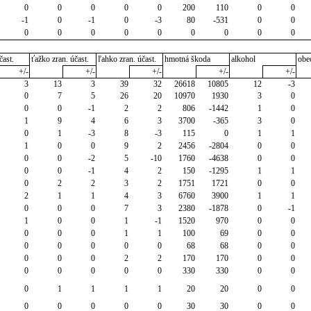
0
0
0
0
0
200
110
0
0
-1
0
-1
0
-3
80
-531
0
0
0
0
0
0
0
0
0
0
0
čast.
ťažko zran. účast.
ľahko zran. účast.
hmotná škoda
alkohol
obe
+/-
+/-
+/-
+/-
+/-
3
13
3
39
32
26618
10805
12
-3
0
7
5
26
20
10970
1930
3
0
0
0
-1
2
2
806
-1442
1
0
1
9
4
6
3
3700
-365
3
0
0
1
-3
8
-3
115
0
1
1
1
0
0
9
2
2456
-2804
0
0
0
0
-2
5
-10
1760
-4638
0
0
0
0
-1
4
2
150
-1295
1
1
0
2
2
3
2
1751
1721
0
0
2
1
1
4
3
6760
3900
1
1
0
0
0
7
3
2380
-1878
0
-1
1
0
0
1
-1
1520
970
0
0
0
0
0
1
1
100
69
0
0
0
0
0
0
0
68
68
0
0
0
0
0
2
2
170
170
0
0
0
0
0
0
0
330
330
0
0
0
1
1
1
1
20
20
0
0
0
0
0
0
0
30
30
0
0