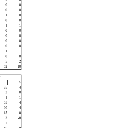
0
0
0
0
1
0
0
0
1
-1
0
0
0
0
0
0
0
0
1
1
0
0
5
2
52
10
c
+/-
35
4
3
0
1
1
55
-4
20
4
15
0
3
-8
7
1