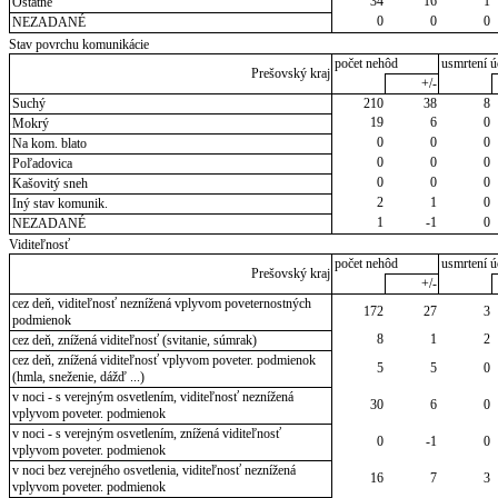
34
16
1
Ostatné
0
0
0
NEZADANÉ
Stav povrchu komunikácie
počet nehôd
usmrtení ú
Prešovský kraj
+/-
Suchý
210
38
8
19
6
0
Mokrý
0
0
0
Na kom. blato
0
0
0
Poľadovica
0
0
0
Kašovitý sneh
2
1
0
Iný stav komunik.
1
-1
0
NEZADANÉ
Viditeľnosť
počet nehôd
usmrtení ú
Prešovský kraj
+/-
cez deň, viditeľnosť neznížená vplyvom poveternostných
172
27
3
podmienok
8
1
2
cez deň, znížená viditeľnosť (svitanie, súmrak)
cez deň, znížená viditeľnosť vplyvom poveter. podmienok
5
5
0
(hmla, sneženie, dážď ...)
v noci - s verejným osvetlením, viditeľnosť neznížená
30
6
0
vplyvom poveter. podmienok
v noci - s verejným osvetlením, znížená viditeľnosť
0
-1
0
vplyvom poveter. podmienok
v noci bez verejného osvetlenia, viditeľnosť neznížená
16
7
3
vplyvom poveter. podmienok