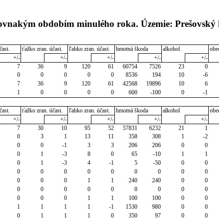
 rovnakým obdobím minulého roka. Územie: Prešovský 
čast.
ťažko zran. účast.
ľahko zran. účast.
hmotná škoda
alkohol
obe
+/-
+/-
+/-
+/-
+/-
7
36
9
120
61
60754
7526
23
0
0
0
0
0
0
8536
194
10
-6
7
36
9
120
61
42568
19896
10
6
1
0
0
0
0
600
-100
0
-1
čast.
ťažko zran. účast.
ľahko zran. účast.
hmotná škoda
alkohol
obe
+/-
+/-
+/-
+/-
+/-
7
30
10
95
52
57831
6232
21
1
0
3
1
13
11
358
308
1
-2
0
0
-1
3
3
206
206
0
0
0
1
-3
8
0
65
-10
1
1
0
1
-3
4
-1
5
-50
0
0
0
0
0
0
0
0
0
0
0
0
0
0
1
1
240
240
0
0
0
0
0
0
0
0
0
0
0
0
0
0
1
1
100
100
0
0
1
1
1
1
-1
1530
980
0
0
0
1
1
1
0
350
97
0
0