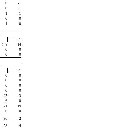
0
-1
0
-1
1
-1
0
0
1
0
c
+/-
148
14
0
0
0
0
c
+/-
0
0
0
0
0
0
0
0
27
-3
6
0
21
15
0
0
36
-2
58
4