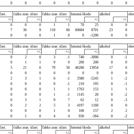
0
0
0
0
0
0
0
0
0
čast.
ťažko zran. účast.
ľahko zran. účast.
hmotná škoda
alkohol
obe
+/-
+/-
+/-
+/-
+/-
0
0
0
1
1
70
25
0
0
7
36
9
118
60
60684
8701
23
0
0
0
0
1
0
0
-1200
0
0
čast.
ťažko zran. účast.
ľahko zran. účast.
hmotná škoda
alkohol
obe
+/-
+/-
+/-
+/-
+/-
0
2
0
3
-1
740
-3090
0
-1
0
1
1
0
0
200
200
0
0
5
21
6
79
50
46286
13954
17
6
0
0
0
0
0
0
0
0
0
2
3
1
6
-1
3580
-5245
1
-2
0
0
0
0
-1
210
195
0
-1
0
0
0
1
1
1763
153
1
1
0
0
0
1
-1
1145
20
0
-2
0
3
1
9
7
62
12
0
-3
0
2
2
5
3
4197
1160
0
0
0
0
0
1
0
160
157
2
2
0
1
0
4
4
936
-364
0
-2
čast.
ťažko zran. účast.
ľahko zran. účast.
hmotná škoda
alkohol
obe
+/-
+/-
+/-
+/-
+/-