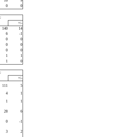
16
9
0
0
c
+/-
140
14
6
-1
0
0
0
0
0
0
1
1
1
0
c
+/-
111
5
4
1
1
1
28
6
0
-1
3
2