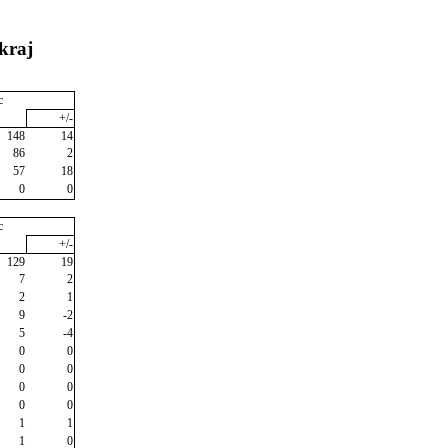
kraj
c
+/-
148
14
86
2
57
18
0
0
c
+/-
129
19
7
2
2
1
9
-2
5
-4
0
0
0
0
0
0
0
0
1
1
1
0