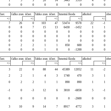
1
5
3
20
14
5443
3519
4
0
0
0
0
0
0
0
0
0
0
čast.
ťažko zran. účast.
ľahko zran. účast.
hmotná škoda
alkohol
obe
+/-
+/-
+/-
+/-
+/-
7
26
0
103
47
53474
9578
22
-1
0
8
7
15
13
6430
-1452
1
1
0
0
0
0
0
0
0
0
0
0
0
0
0
0
0
0
0
0
0
0
0
0
0
0
0
0
0
0
2
2
1
1
850
600
0
0
0
0
0
1
0
0
-1200
0
0
čast.
ťažko zran. účast.
ľahko zran. účast.
hmotná škoda
alkohol
obe
+/-
+/-
+/-
+/-
+/-
3
22
0
88
44
45389
12052
11
-2
2
2
1
4
3
1740
470
3
1
0
2
2
1
1
890
890
1
1
-1
0
-3
12
6
3818
-6858
5
-1
0
0
0
0
0
0
-2600
0
0
3
10
9
14
7
8917
4772
3
1