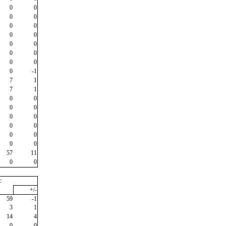
0
0
0
0
0
0
0
0
0
0
0
0
0
0
0
-1
7
1
7
1
0
0
0
0
0
0
0
0
0
0
0
0
57
11
0
0
c
+/-
59
-1
3
1
14
4
0
0