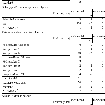
0
0
0
nezadané
Nehody podľa miesta - špecifické objekty
počet nehôd
usmrtení ú
Prešovský kraj
+/-
železničné priecestie
3
2
0
228
43
8
iné
1
-1
0
NEZADANÉ
Kategória vodiča, u vodičov vinníkov
počet nehôd
usmrtení ú
Prešovský kraj
+/-
Vod. preukaz A do 50cc
6
0
0
1
1
0
Vod. preukaz A
99
26
5
Vod. preukaz B
0
0
0
mladší ako 18 rokov
9
-6
2
Vod. preukaz C
2
1
0
Vod. preukaz D
2
1
0
Vod. preukaz T
4
-2
0
Bez príslušného VO
11
5
0
ostatní vodiči
70
16
0
nezistené, vodič ušiel
3
2
0
nezistené
7
3
0
NEZADANÉ
Alkohol u vinníka nehody
počet nehôd
usmrtení ú
Prešovský kraj
+/-