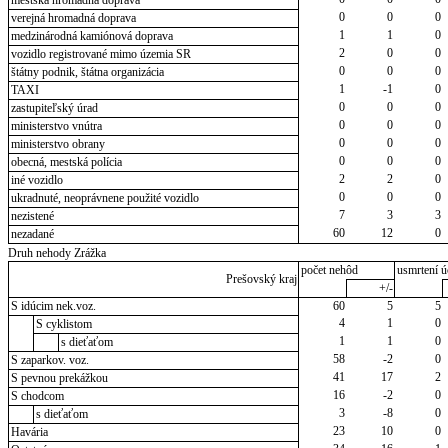
mestská hromadná doprava
0
0
0
verejná hromadná doprava
1
1
0
medzinárodná kamiónová doprava
2
0
0
vozidlo registrované mimo územia SR
0
0
0
štátny podnik, štátna organizácia
1
-1
0
TAXI
0
0
0
zastupiteľský úrad
0
0
0
ministerstvo vnútra
0
0
0
ministerstvo obrany
0
0
0
obecná, mestská polícia
2
2
0
iné vozidlo
0
0
0
ukradnuté, neoprávnene použité vozidlo
7
3
3
nezistené
60
12
0
nezadané
Druh nehody Zrážka
počet nehôd
usmrtení ú
Prešovský kraj
+/-
S idúcim nek.voz.
60
5
5
4
1
0
S cyklistom
1
1
0
s dieťaťom
58
-2
0
S zaparkov. voz.
41
17
2
S pevnou prekážkou
16
-2
0
S chodcom
3
-8
0
s dieťaťom
23
10
0
Havária