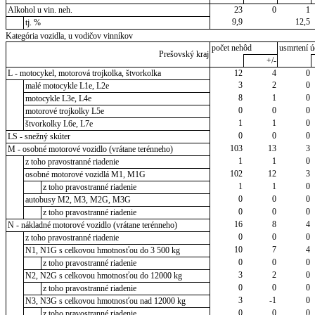
Alkohol u vin. neh.
23
0
1
9,9
12,5
tj. %
Kategória vozidla, u vodičov vinníkov
počet nehôd
usmrtení ú
Prešovský kraj
+/-
L - motocykel, motorová trojkolka, štvorkolka
12
4
0
3
2
0
malé motocykle L1e, L2e
8
1
0
motocykle L3e, L4e
0
0
0
motorové trojkolky L5e
1
1
0
štvorkolky L6e, L7e
0
0
0
LS - snežný skúter
103
13
3
M - osobné motorové vozidlo (vrátane terénneho)
1
1
0
z toho pravostranné riadenie
102
12
3
osobné motorové vozidlá M1, M1G
1
1
0
z toho pravostranné riadenie
0
0
0
autobusy M2, M3, M2G, M3G
0
0
0
z toho pravostranné riadenie
16
8
4
N - nákladné motorové vozidlo (vrátane terénneho)
0
0
0
z toho pravostranné riadenie
10
7
4
N1, N1G s celkovou hmotnosťou do 3 500 kg
0
0
0
z toho pravostranné riadenie
3
2
0
N2, N2G s celkovou hmotnosťou do 12000 kg
0
0
0
z toho pravostranné riadenie
3
-1
0
N3, N3G s celkovou hmotnosťou nad 12000 kg
0
0
0
z toho pravostranné riadenie