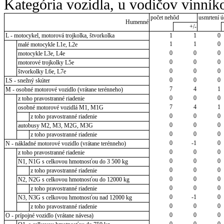
Kategória vozidla, u vodičov vinník
počet nehôd
usmrtení ú
Humenné
+/-
L - motocykel, motorová trojkolka, štvorkolka
1
1
0
1
1
0
malé motocykle L1e, L2e
0
0
0
motocykle L3e, L4e
0
0
0
motorové trojkolky L5e
0
0
0
štvorkolky L6e, L7e
0
0
0
LS - snežný skúter
7
4
1
M - osobné motorové vozidlo (vrátane terénneho)
0
0
0
z toho pravostranné riadenie
7
4
1
osobné motorové vozidlá M1, M1G
0
0
0
z toho pravostranné riadenie
0
0
0
autobusy M2, M3, M2G, M3G
0
0
0
z toho pravostranné riadenie
0
-1
0
N - nákladné motorové vozidlo (vrátane terénneho)
0
0
0
z toho pravostranné riadenie
0
0
0
N1, N1G s celkovou hmotnosťou do 3 500 kg
0
0
0
z toho pravostranné riadenie
0
0
0
N2, N2G s celkovou hmotnosťou do 12000 kg
0
0
0
z toho pravostranné riadenie
0
-1
0
N3, N3G s celkovou hmotnosťou nad 12000 kg
0
0
0
z toho pravostranné riadenie
0
0
0
O - prípojné vozidlo (vrátane návesa)
0
0
0