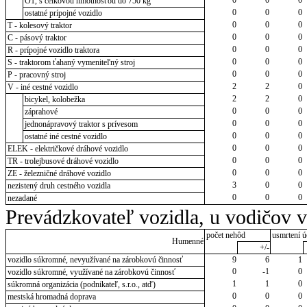
O1, s celkovou hmotnosťou do 750 kg
0
0
0
ostatné prípojné vozidlo
0
0
0
T - kolesový traktor
0
0
0
C - pásový traktor
0
0
0
R - prípojné vozidlo traktora
0
0
0
S - traktorom ťahaný vymeniteľný stroj
0
0
0
P - pracovný stroj
2
2
0
V - iné cestné vozidlo
2
2
0
bicykel, kolobežka
0
0
0
záprahové
0
0
0
jednonápravový traktor s prívesom
0
0
0
ostatné iné cestné vozidlo
0
0
0
ELEK - električkové dráhové vozidlo
0
0
0
TR - trolejbusové dráhové vozidlo
0
0
0
ZE - železničné dráhové vozidlo
3
0
0
nezistený druh cestného vozidla
0
0
0
nezadané
Prevádzkovateľ vozidla, u vodičov 
počet nehôd
usmrtení ú
Humenné
+/-
vozidlo súkromné, nevyužívané na zárobkovú činnosť
9
6
1
0
-1
0
vozidlo súkromné, využívané na zárobkovú činnosť
1
1
0
súkromná organizácia (podnikateľ, s.r.o., atď)
0
0
0
mestská hromadná doprava