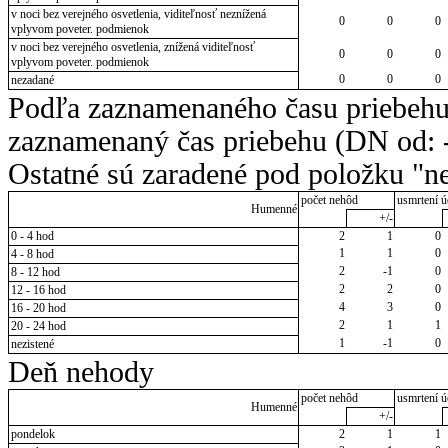
v noci bez verejného osvetlenia, viditeľnosť neznížená
0
0
0
vplyvom poveter. podmienok
v noci bez verejného osvetlenia, znížená viditeľnosť
0
0
0
vplyvom poveter. podmienok
0
0
0
nezadané
Podľa zaznamenaného času priebehu
zaznamenaný čas priebehu (DN od: -
Ostatné sú zaradené pod položku "ne
počet nehôd
usmrtení ú
Humenné
+/-
0 - 4 hod
2
1
0
1
1
0
4 - 8 hod
2
-1
0
8 - 12 hod
2
2
0
12 - 16 hod
4
3
0
16 - 20 hod
2
1
1
20 - 24 hod
1
-1
0
nezistené
Deň nehody
počet nehôd
usmrtení ú
Humenné
+/-
pondelok
2
1
1