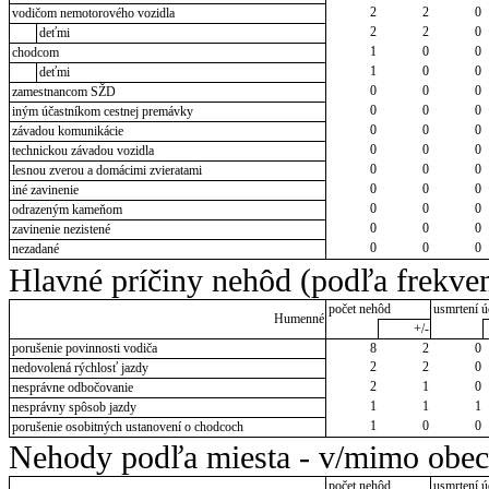
2
2
0
vodičom nemotorového vozidla
2
2
0
deťmi
1
0
0
chodcom
1
0
0
deťmi
0
0
0
zamestnancom SŽD
0
0
0
iným účastníkom cestnej premávky
0
0
0
závadou komunikácie
0
0
0
technickou závadou vozidla
0
0
0
lesnou zverou a domácimi zvieratami
0
0
0
iné zavinenie
0
0
0
odrazeným kameňom
0
0
0
zavinenie nezistené
0
0
0
nezadané
Hlavné príčiny nehôd (podľa frekven
počet nehôd
usmrtení ú
Humenné
+/-
porušenie povinnosti vodiča
8
2
0
2
2
0
nedovolená rýchlosť jazdy
2
1
0
nesprávne odbočovanie
1
1
1
nesprávny spôsob jazdy
1
0
0
porušenie osobitných ustanovení o chodcoch
Nehody podľa miesta - v/mimo obec
počet nehôd
usmrtení ú