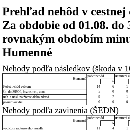
Prehľad nehôd v cestnej
Za obdobie od 01.08. do 
rovnakým obdobím minul
Humenné
Nehody podľa následkov (škoda v 1
počet nehôd
usmrtení ú
Humenné
+/-
Počet nehôd celkom
14
6
1
5
0
0
šk. do 3990€, bez usmrt., zran.
9
7
1
neh. s násl. na živote alebo zdraví
0
0
0
požiar vozidiel
Nehody podľa zavinenia (ŠEDN)
počet nehôd
usmrtení ú
Humenné
+/-
vodičom motorového vozidla
11
4
1