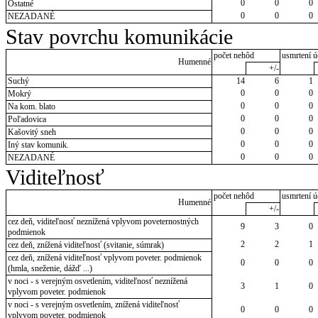
0
0
0
Ostatné
0
0
0
NEZADANÉ
Stav povrchu komunikácie
počet nehôd
usmrtení ú
Humenné
+/-
Suchý
14
6
1
0
0
0
Mokrý
0
0
0
Na kom. blato
0
0
0
Poľadovica
0
0
0
Kašovitý sneh
0
0
0
Iný stav komunik.
0
0
0
NEZADANÉ
Viditeľnosť
počet nehôd
usmrtení ú
Humenné
+/-
cez deň, viditeľnosť neznížená vplyvom poveternostných
9
3
0
podmienok
2
2
1
cez deň, znížená viditeľnosť (svitanie, súmrak)
cez deň, znížená viditeľnosť vplyvom poveter. podmienok
0
0
0
(hmla, sneženie, dážď ...)
v noci - s verejným osvetlením, viditeľnosť neznížená
3
1
0
vplyvom poveter. podmienok
v noci - s verejným osvetlením, znížená viditeľnosť
0
0
0
vplyvom poveter. podmienok