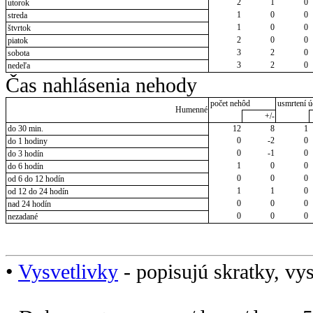
2
1
0
utorok
1
0
0
streda
1
0
0
štvrtok
2
0
0
piatok
3
2
0
sobota
3
2
0
nedeľa
Čas nahlásenia nehody
počet nehôd
usmrtení ú
Humenné
+/-
do 30 min.
12
8
1
0
-2
0
do 1 hodiny
0
-1
0
do 3 hodín
1
0
0
do 6 hodín
0
0
0
od 6 do 12 hodín
1
1
0
od 12 do 24 hodín
0
0
0
nad 24 hodín
0
0
0
nezadané
•
Vysvetlivky
- popisujú skratky, vys