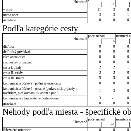
Humenné
+/-
v obci
11
3
0
3
3
1
mimo obec
0
0
0
nezadané
Podľa kategórie cesty
počet nehôd
usmrtení ú
Humenné
+/-
diaľnica
0
0
0
0
0
0
diaľničný privádzač
0
0
0
rýchlostná cesta
0
0
0
rýchlostný privádzač
2
2
1
cesta I. triedy
3
3
0
cesta II. triedy
5
5
0
cesta III. triedy
0
0
0
komunikácia účelová - poľné a lesné cesty
komunikácia účelová - ostatné (parkoviská, príjazdy k
1
-3
0
továrňam, pieskovňam, skladom a pod.)
3
-1
0
komunikácia v km systéme nesledovaná
0
0
0
nezadané
Nehody podľa miesta - špecifické ob
počet nehôd
usmrtení ú
Humenné
+/-
železničné priecestie
0
0
0