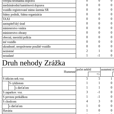
0
0
0
verejná hromadná doprava
0
0
0
medzinárodná kamiónová doprava
0
0
0
vozidlo registrované mimo územia SR
0
0
0
štátny podnik, štátna organizácia
0
0
0
TAXI
0
0
0
zastupiteľský úrad
0
0
0
ministerstvo vnútra
0
0
0
ministerstvo obrany
0
0
0
obecná, mestská polícia
0
0
0
iné vozidlo
0
0
0
ukradnuté, neoprávnene použité vozidlo
2
1
0
nezistené
1
-1
0
nezadané
Druh nehody Zrážka
počet nehôd
usmrtení ú
Humenné
+/-
S idúcim nek.voz.
5
5
1
1
1
0
S cyklistom
1
1
0
s dieťaťom
3
-1
0
S zaparkov. voz.
1
-1
0
S pevnou prekážkou
4
3
0
S chodcom
1
0
0
s dieťaťom
1
0
0
Havária