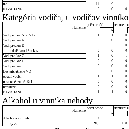
14
6
1
iné
0
0
0
NEZADANÉ
Kategória vodiča, u vodičov vinník
počet nehôd
usmrtení ú
Humenné
+/-
Vod. preukaz A do 50cc
1
1
0
0
0
0
Vod. preukaz A
6
3
0
Vod. preukaz B
0
0
0
mladší ako 18 rokov
1
0
1
Vod. preukaz C
0
0
0
Vod. preukaz D
0
0
0
Vod. preukaz T
0
0
0
Bez príslušného VO
1
1
0
ostatní vodiči
3
0
0
nezistené, vodič ušiel
0
0
0
nezistené
1
1
0
NEZADANÉ
Alkohol u vinníka nehody
počet nehôd
usmrtení ú
Humenné
+/-
Alkohol u vin. neh.
4
3
1
28,6
100
tj. %