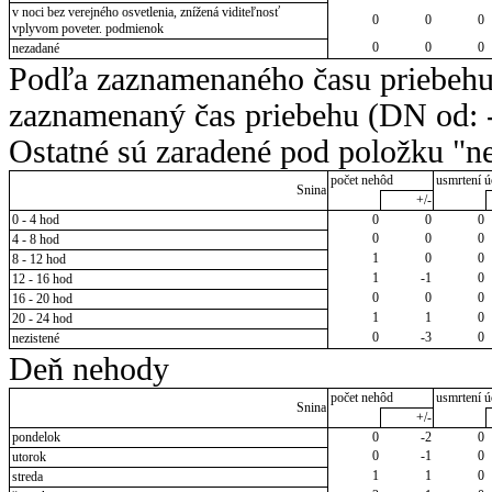
v noci bez verejného osvetlenia, znížená viditeľnosť
0
0
0
vplyvom poveter. podmienok
0
0
0
nezadané
Podľa zaznamenaného času priebehu
zaznamenaný čas priebehu (DN od: -
Ostatné sú zaradené pod položku "ne
počet nehôd
usmrtení ú
Snina
+/-
0 - 4 hod
0
0
0
0
0
0
4 - 8 hod
1
0
0
8 - 12 hod
1
-1
0
12 - 16 hod
0
0
0
16 - 20 hod
1
1
0
20 - 24 hod
0
-3
0
nezistené
Deň nehody
počet nehôd
usmrtení ú
Snina
+/-
pondelok
0
-2
0
0
-1
0
utorok
1
1
0
streda