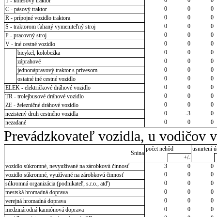
T - kolesový traktor
0
0
0
C - pásový traktor
0
0
0
R - prípojné vozidlo traktora
0
0
0
S - traktorom ťahaný vymeniteľný stroj
0
0
0
P - pracovný stroj
0
0
0
V - iné cestné vozidlo
0
0
0
bicykel, kolobežka
0
0
0
záprahové
0
0
0
jednonápravový traktor s prívesom
0
0
0
ostatné iné cestné vozidlo
0
0
0
ELEK - električkové dráhové vozidlo
0
0
0
TR - trolejbusové dráhové vozidlo
0
0
0
ZE - železničné dráhové vozidlo
0
-3
0
nezistený druh cestného vozidla
0
0
0
nezadané
Prevádzkovateľ vozidla, u vodičov 
počet nehôd
usmrtení ú
Snina
+/-
vozidlo súkromné, nevyužívané na zárobkovú činnosť
3
0
0
0
0
0
vozidlo súkromné, využívané na zárobkovú činnosť
0
0
0
súkromná organizácia (podnikateľ, s.r.o., atď)
0
0
0
mestská hromadná doprava
0
0
0
verejná hromadná doprava
0
0
0
medzinárodná kamiónová doprava