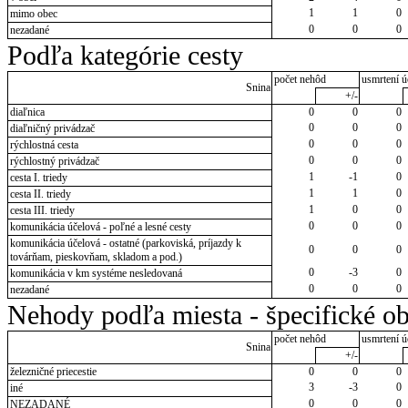
1
1
0
mimo obec
0
0
0
nezadané
Podľa kategórie cesty
počet nehôd
usmrtení ú
Snina
+/-
diaľnica
0
0
0
0
0
0
diaľničný privádzač
0
0
0
rýchlostná cesta
0
0
0
rýchlostný privádzač
1
-1
0
cesta I. triedy
1
1
0
cesta II. triedy
1
0
0
cesta III. triedy
0
0
0
komunikácia účelová - poľné a lesné cesty
komunikácia účelová - ostatné (parkoviská, príjazdy k
0
0
0
továrňam, pieskovňam, skladom a pod.)
0
-3
0
komunikácia v km systéme nesledovaná
0
0
0
nezadané
Nehody podľa miesta - špecifické ob
počet nehôd
usmrtení ú
Snina
+/-
železničné priecestie
0
0
0
3
-3
0
iné
0
0
0
NEZADANÉ