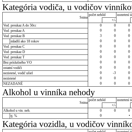
Kategória vodiča, u vodičov vinník
počet nehôd
usmrtení ú
Snina
+/-
Vod. preukaz A do 50cc
0
0
0
0
0
0
Vod. preukaz A
3
0
0
Vod. preukaz B
0
0
0
mladší ako 18 rokov
0
0
0
Vod. preukaz C
0
0
0
Vod. preukaz D
0
0
0
Vod. preukaz T
0
0
0
Bez príslušného VO
0
0
0
ostatní vodiči
0
-3
0
nezistené, vodič ušiel
0
0
0
nezistené
0
0
0
NEZADANÉ
Alkohol u vinníka nehody
počet nehôd
usmrtení ú
Snina
+/-
Alkohol u vin. neh.
0
0
0
0
•
tj. %
Kategória vozidla, u vodičov vinník
počet nehôd
usmrtení ú