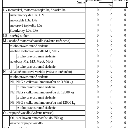
Snina
+/-
L - motocykel, motorová trojkolka, štvorkolka
0
0
0
0
0
0
malé motocykle L1e, L2e
0
0
0
motocykle L3e, L4e
0
0
0
motorové trojkolky L5e
0
0
0
štvorkolky L6e, L7e
0
0
0
LS - snežný skúter
3
0
0
M - osobné motorové vozidlo (vrátane terénneho)
0
0
0
z toho pravostranné riadenie
3
0
0
osobné motorové vozidlá M1, M1G
0
0
0
z toho pravostranné riadenie
0
0
0
autobusy M2, M3, M2G, M3G
0
0
0
z toho pravostranné riadenie
0
0
0
N - nákladné motorové vozidlo (vrátane terénneho)
0
0
0
z toho pravostranné riadenie
0
0
0
N1, N1G s celkovou hmotnosťou do 3 500 kg
0
0
0
z toho pravostranné riadenie
0
0
0
N2, N2G s celkovou hmotnosťou do 12000 kg
0
0
0
z toho pravostranné riadenie
0
0
0
N3, N3G s celkovou hmotnosťou nad 12000 kg
0
0
0
z toho pravostranné riadenie
0
0
0
O - prípojné vozidlo (vrátane návesa)
0
0
0
O1, s celkovou hmotnosťou do 750 kg
0
0
0
ostatné prípojné vozidlo
0
0
0