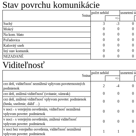
Stav povrchu komunikácie
počet nehôd
usmrtení ú
Snina
+/-
Suchý
3
-3
0
0
0
0
Mokrý
0
0
0
Na kom. blato
0
0
0
Poľadovica
0
0
0
Kašovitý sneh
0
0
0
Iný stav komunik.
0
0
0
NEZADANÉ
Viditeľnosť
počet nehôd
usmrtení ú
Snina
+/-
cez deň, viditeľnosť neznížená vplyvom poveternostných
2
-4
0
podmienok
0
0
0
cez deň, znížená viditeľnosť (svitanie, súmrak)
cez deň, znížená viditeľnosť vplyvom poveter. podmienok
0
0
0
(hmla, sneženie, dážď ...)
v noci - s verejným osvetlením, viditeľnosť neznížená
0
0
0
vplyvom poveter. podmienok
v noci - s verejným osvetlením, znížená viditeľnosť
0
0
0
vplyvom poveter. podmienok
v noci bez verejného osvetlenia, viditeľnosť neznížená
1
1
0
vplyvom poveter. podmienok