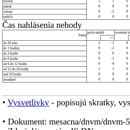
2
1
0
štvrtok
0
0
0
piatok
0
-2
0
sobota
0
0
0
nedeľa
Čas nahlásenia nehody
počet nehôd
usmrtení ú
Snina
+/-
do 30 min.
2
-1
0
0
-2
0
do 1 hodiny
0
0
0
do 3 hodín
0
-1
0
do 6 hodín
0
0
0
od 6 do 12 hodín
1
1
0
od 12 do 24 hodín
0
0
0
nad 24 hodín
0
0
0
nezadané
•
Vysvetlivky
- popisujú skratky, vys
• Dokument: mesacna/dnvm/dnvm-5