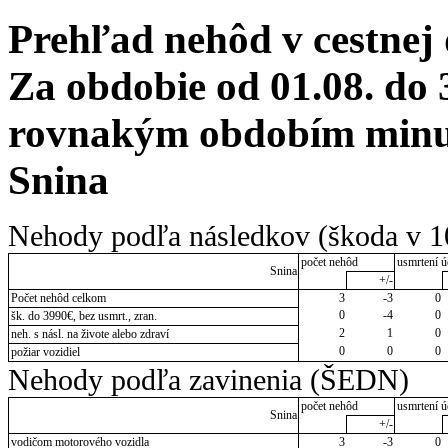
Prehľad nehôd v cestnej
Za obdobie od 01.08. do 
rovnakým obdobím minul
Snina
Nehody podľa následkov (škoda v 1
počet nehôd
usmrtení ú
Snina
+/-
Počet nehôd celkom
3
-3
0
0
-4
0
šk. do 3990€, bez usmrt., zran.
2
1
0
neh. s násl. na živote alebo zdraví
0
0
0
požiar vozidiel
Nehody podľa zavinenia (ŠEDN)
počet nehôd
usmrtení ú
Snina
+/-
vodičom motorového vozidla
3
-3
0