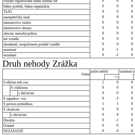
0
0
0
vozidlo registrované mimo územia SR
0
0
0
štátny podnik, štátna organizácia
0
0
0
TAXI
0
0
0
zastupiteľský úrad
0
0
0
ministerstvo vnútra
0
0
0
ministerstvo obrany
0
0
0
obecná, mestská polícia
0
0
0
iné vozidlo
0
0
0
ukradnuté, neoprávnene použité vozidlo
0
-1
0
nezistené
0
-2
0
nezadané
Druh nehody Zrážka
počet nehôd
usmrtení ú
Snina
+/-
S idúcim nek.voz.
2
0
0
0
0
0
S cyklistom
0
0
0
s dieťaťom
0
-3
0
S zaparkov. voz.
1
1
0
S pevnou prekážkou
0
0
0
S chodcom
0
0
0
s dieťaťom
0
-1
0
Havária
0
0
0
Ostatné
0
0
0
NEZADANÉ