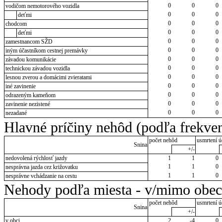
0
0
0
vodičom nemotorového vozidla
0
0
0
deťmi
0
0
0
chodcom
0
0
0
deťmi
0
0
0
zamestnancom SŽD
0
0
0
iným účastníkom cestnej premávky
0
0
0
závadou komunikácie
0
0
0
technickou závadou vozidla
0
0
0
lesnou zverou a domácimi zvieratami
0
0
0
iné zavinenie
0
0
0
odrazeným kameňom
0
0
0
zavinenie nezistené
0
0
0
nezadané
Hlavné príčiny nehôd (podľa frekven
počet nehôd
usmrtení ú
Snina
+/-
nedovolená rýchlosť jazdy
1
1
0
1
1
0
nesprávna jazda cez križovatku
1
1
0
nesprávne vchádzanie na cestu
Nehody podľa miesta - v/mimo obec
počet nehôd
usmrtení ú
Snina
+/-
v obci
2
-4
0