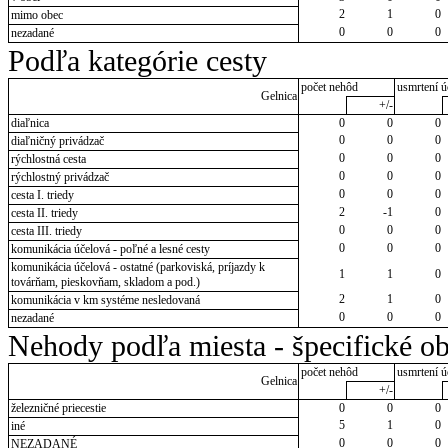
2
1
0
mimo obec
0
0
0
nezadané
Podľa kategórie cesty
počet nehôd
usmrtení ú
Gelnica
+/-
diaľnica
0
0
0
0
0
0
diaľničný privádzač
0
0
0
rýchlostná cesta
0
0
0
rýchlostný privádzač
0
0
0
cesta I. triedy
2
-1
0
cesta II. triedy
0
0
0
cesta III. triedy
0
0
0
komunikácia účelová - poľné a lesné cesty
komunikácia účelová - ostatné (parkoviská, príjazdy k
1
1
0
továrňam, pieskovňam, skladom a pod.)
2
1
0
komunikácia v km systéme nesledovaná
0
0
0
nezadané
Nehody podľa miesta - špecifické ob
počet nehôd
usmrtení ú
Gelnica
+/-
železničné priecestie
0
0
0
5
1
0
iné
0
0
0
NEZADANÉ