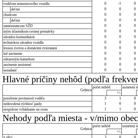
0
-1
0
vodičom nemotorového vozidla
0
0
0
deťmi
0
0
0
chodcom
0
0
0
deťmi
0
0
0
zamestnancom SŽD
0
0
0
iným účastníkom cestnej premávky
0
0
0
závadou komunikácie
0
0
0
technickou závadou vozidla
0
0
0
lesnou zverou a domácimi zvieratami
0
0
0
iné zavinenie
0
0
0
odrazeným kameňom
0
0
0
zavinenie nezistené
0
0
0
nezadané
Hlavné príčiny nehôd (podľa frekven
počet nehôd
usmrtení ú
Gelnica
+/-
porušenie povinnosti vodiča
3
1
0
1
0
0
nedovolená rýchlosť jazdy
1
1
0
nesprávne vchádzanie na cestu
Nehody podľa miesta - v/mimo obec
počet nehôd
usmrtení ú
Gelnica
+/-
v obci
3
0
0