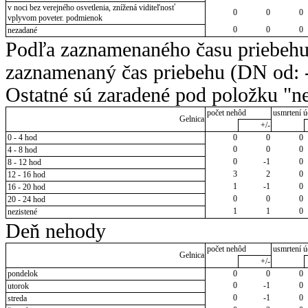
v noci bez verejného osvetlenia, znížená viditeľnosť
0
0
0
vplyvom poveter. podmienok
0
0
0
nezadané
Podľa zaznamenaného času priebehu
zaznamenaný čas priebehu (DN od: -
Ostatné sú zaradené pod položku "ne
počet nehôd
usmrtení ú
Gelnica
+/-
0 - 4 hod
0
0
0
0
0
0
4 - 8 hod
0
-1
0
8 - 12 hod
3
2
0
12 - 16 hod
1
-1
0
16 - 20 hod
0
0
0
20 - 24 hod
1
1
0
nezistené
Deň nehody
počet nehôd
usmrtení ú
Gelnica
+/-
pondelok
0
0
0
0
-1
0
utorok
0
-1
0
streda