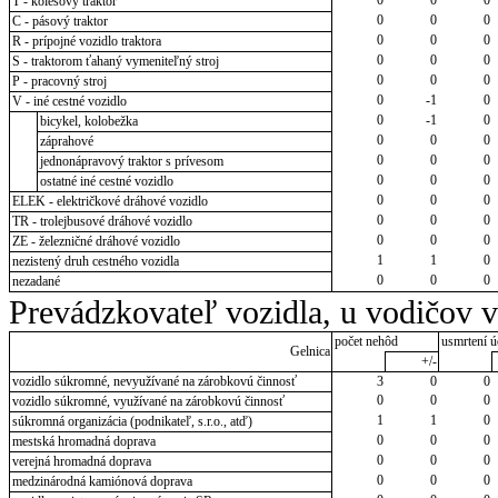
T - kolesový traktor
0
0
0
C - pásový traktor
0
0
0
R - prípojné vozidlo traktora
0
0
0
S - traktorom ťahaný vymeniteľný stroj
0
0
0
P - pracovný stroj
0
-1
0
V - iné cestné vozidlo
0
-1
0
bicykel, kolobežka
0
0
0
záprahové
0
0
0
jednonápravový traktor s prívesom
0
0
0
ostatné iné cestné vozidlo
0
0
0
ELEK - električkové dráhové vozidlo
0
0
0
TR - trolejbusové dráhové vozidlo
0
0
0
ZE - železničné dráhové vozidlo
1
1
0
nezistený druh cestného vozidla
0
0
0
nezadané
Prevádzkovateľ vozidla, u vodičov 
počet nehôd
usmrtení ú
Gelnica
+/-
vozidlo súkromné, nevyužívané na zárobkovú činnosť
3
0
0
0
0
0
vozidlo súkromné, využívané na zárobkovú činnosť
1
1
0
súkromná organizácia (podnikateľ, s.r.o., atď)
0
0
0
mestská hromadná doprava
0
0
0
verejná hromadná doprava
0
0
0
medzinárodná kamiónová doprava