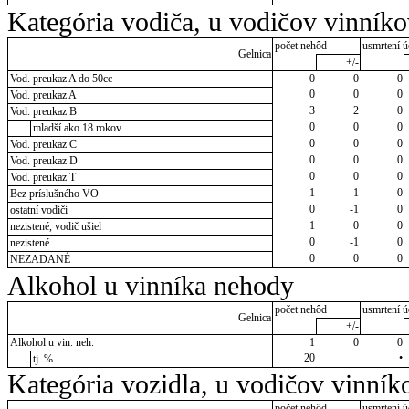
Kategória vodiča, u vodičov vinník
počet nehôd
usmrtení ú
Gelnica
+/-
Vod. preukaz A do 50cc
0
0
0
0
0
0
Vod. preukaz A
3
2
0
Vod. preukaz B
0
0
0
mladší ako 18 rokov
0
0
0
Vod. preukaz C
0
0
0
Vod. preukaz D
0
0
0
Vod. preukaz T
1
1
0
Bez príslušného VO
0
-1
0
ostatní vodiči
1
0
0
nezistené, vodič ušiel
0
-1
0
nezistené
0
0
0
NEZADANÉ
Alkohol u vinníka nehody
počet nehôd
usmrtení ú
Gelnica
+/-
Alkohol u vin. neh.
1
0
0
20
•
tj. %
Kategória vozidla, u vodičov vinník
počet nehôd
usmrtení ú