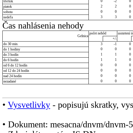
0
-2
0
štvrtok
2
2
0
piatok
0
0
0
sobota
3
3
0
nedeľa
Čas nahlásenia nehody
počet nehôd
usmrtení ú
Gelnica
+/-
do 30 min.
3
-1
0
0
0
0
do 1 hodiny
1
1
0
do 3 hodín
1
1
0
do 6 hodín
0
0
0
od 6 do 12 hodín
0
0
0
od 12 do 24 hodín
0
0
0
nad 24 hodín
0
0
0
nezadané
•
Vysvetlivky
- popisujú skratky, vys
• Dokument: mesacna/dnvm/dnvm-5