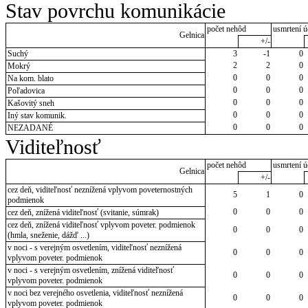
Stav povrchu komunikácie
počet nehôd
usmrtení ú
Gelnica
+/-
Suchý
3
-1
0
2
2
0
Mokrý
0
0
0
Na kom. blato
0
0
0
Poľadovica
0
0
0
Kašovitý sneh
0
0
0
Iný stav komunik.
0
0
0
NEZADANÉ
Viditeľnosť
počet nehôd
usmrtení ú
Gelnica
+/-
cez deň, viditeľnosť neznížená vplyvom poveternostných
5
1
0
podmienok
0
0
0
cez deň, znížená viditeľnosť (svitanie, súmrak)
cez deň, znížená viditeľnosť vplyvom poveter. podmienok
0
0
0
(hmla, sneženie, dážď ...)
v noci - s verejným osvetlením, viditeľnosť neznížená
0
0
0
vplyvom poveter. podmienok
v noci - s verejným osvetlením, znížená viditeľnosť
0
0
0
vplyvom poveter. podmienok
v noci bez verejného osvetlenia, viditeľnosť neznížená
0
0
0
vplyvom poveter. podmienok