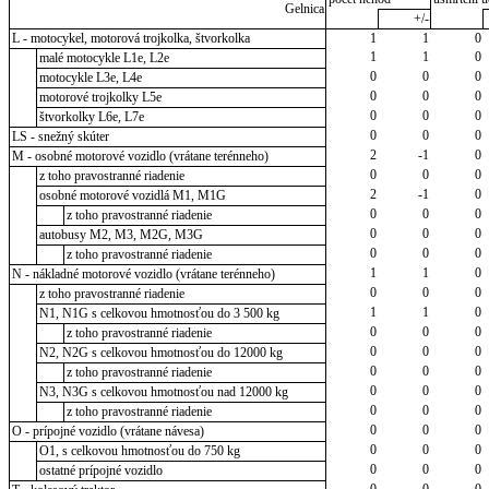
Gelnica
+/-
L - motocykel, motorová trojkolka, štvorkolka
1
1
0
1
1
0
malé motocykle L1e, L2e
0
0
0
motocykle L3e, L4e
0
0
0
motorové trojkolky L5e
0
0
0
štvorkolky L6e, L7e
0
0
0
LS - snežný skúter
2
-1
0
M - osobné motorové vozidlo (vrátane terénneho)
0
0
0
z toho pravostranné riadenie
2
-1
0
osobné motorové vozidlá M1, M1G
0
0
0
z toho pravostranné riadenie
0
0
0
autobusy M2, M3, M2G, M3G
0
0
0
z toho pravostranné riadenie
1
1
0
N - nákladné motorové vozidlo (vrátane terénneho)
0
0
0
z toho pravostranné riadenie
1
1
0
N1, N1G s celkovou hmotnosťou do 3 500 kg
0
0
0
z toho pravostranné riadenie
0
0
0
N2, N2G s celkovou hmotnosťou do 12000 kg
0
0
0
z toho pravostranné riadenie
0
0
0
N3, N3G s celkovou hmotnosťou nad 12000 kg
0
0
0
z toho pravostranné riadenie
0
0
0
O - prípojné vozidlo (vrátane návesa)
0
0
0
O1, s celkovou hmotnosťou do 750 kg
0
0
0
ostatné prípojné vozidlo
0
0
0