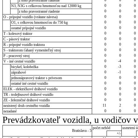
z toho pravostranné riadenie
0
0
0
N3, N3G s celkovou hmotnosťou nad 12000 kg
0
0
0
z toho pravostranné riadenie
0
0
0
O - prípojné vozidlo (vrátane návesa)
0
0
0
O1, s celkovou hmotnosťou do 750 kg
0
0
0
ostatné prípojné vozidlo
0
0
0
T - kolesový traktor
0
0
0
C - pásový traktor
0
0
0
R - prípojné vozidlo traktora
0
0
0
S - traktorom ťahaný vymeniteľný stroj
0
0
0
P - pracovný stroj
0
-4
0
V - iné cestné vozidlo
0
-3
0
bicykel, kolobežka
0
-1
0
záprahové
0
0
0
jednonápravový traktor s prívesom
0
0
0
ostatné iné cestné vozidlo
0
0
0
ELEK - električkové dráhové vozidlo
0
0
0
TR - trolejbusové dráhové vozidlo
0
0
0
ZE - železničné dráhové vozidlo
11
2
0
nezistený druh cestného vozidla
0
0
0
nezadané
Prevádzkovateľ vozidla, u vodičov 
počet nehôd
usmrtení ú
Bratislava - 5
+/-