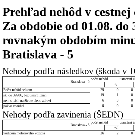
Prehľad nehôd v cestnej
Za obdobie od 01.08. do 
rovnakým obdobím minulé
Bratislava - 5
Nehody podľa následkov (škoda v 1
počet nehôd
usmrtení ú
Bratislava - 5
+/-
Počet nehôd celkom
29
0
0
19
1
0
šk. do 3990€, bez usmrt., zran.
6
-3
0
neh. s násl. na živote alebo zdraví
0
0
0
požiar vozidiel
Nehody podľa zavinenia (ŠEDN)
počet nehôd
usmrtení ú
Bratislava - 5
+/-
vodičom motorového vozidla
26
2
0