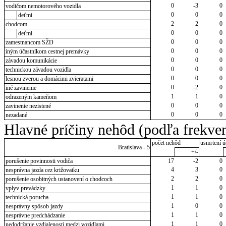
0
-3
0
vodičom nemotorového vozidla
0
0
0
deťmi
2
2
0
chodcom
0
0
0
deťmi
0
0
0
zamestnancom SŽD
0
0
0
iným účastníkom cestnej premávky
0
0
0
závadou komunikácie
0
0
0
technickou závadou vozidla
0
0
0
lesnou zverou a domácimi zvieratami
0
-2
0
iné zavinenie
1
1
0
odrazeným kameňom
0
0
0
zavinenie nezistené
0
0
0
nezadané
Hlavné príčiny nehôd (podľa frekven
počet nehôd
usmrtení ú
Bratislava - 5
+/-
porušenie povinnosti vodiča
17
-2
0
4
3
0
nesprávna jazda cez križovatku
2
2
0
porušenie osobitných ustanovení o chodcoch
1
1
0
vplyv prevádzky
1
1
0
technická porucha
1
0
0
nesprávny spôsob jazdy
1
1
0
nesprávne predchádzanie
1
1
0
nedodržanie vzdialenosti medzi vozidlami