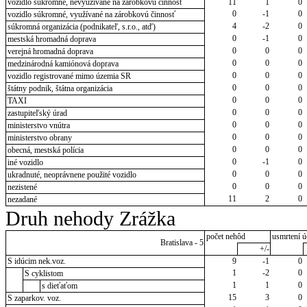
vozidlo súkromné, nevyužívané na zárobkovú činnosť
11
1
0
0
-1
0
vozidlo súkromné, využívané na zárobkovú činnosť
4
-2
0
súkromná organizácia (podnikateľ, s.r.o., atď)
0
-1
0
mestská hromadná doprava
0
0
0
verejná hromadná doprava
0
0
0
medzinárodná kamiónová doprava
0
0
0
vozidlo registrované mimo územia SR
0
0
0
štátny podnik, štátna organizácia
0
0
0
TAXI
0
0
0
zastupiteľský úrad
0
0
0
ministerstvo vnútra
0
0
0
ministerstvo obrany
0
0
0
obecná, mestská polícia
0
-1
0
iné vozidlo
0
0
0
ukradnuté, neoprávnene použité vozidlo
0
0
0
nezistené
11
2
0
nezadané
Druh nehody Zrážka
počet nehôd
usmrtení ú
Bratislava - 5
+/-
S idúcim nek.voz.
9
-1
0
1
-2
0
S cyklistom
1
1
0
s dieťaťom
15
3
0
S zaparkov. voz.