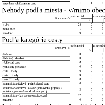
1
1
0
nesprávne vchádzanie na cestu
Nehody podľa miesta - v/mimo obec
počet nehôd
usmrtení ú
Bratislava - 5
+/-
v obci
28
0
0
1
0
0
mimo obec
0
0
0
nezadané
Podľa kategórie cesty
počet nehôd
usmrtení ú
Bratislava - 5
+/-
diaľnica
0
0
0
0
0
0
diaľničný privádzač
0
0
0
rýchlostná cesta
0
0
0
rýchlostný privádzač
0
0
0
cesta I. triedy
0
0
0
cesta II. triedy
0
0
0
cesta III. triedy
0
0
0
komunikácia účelová - poľné a lesné cesty
komunikácia účelová - ostatné (parkoviská, príjazdy k
2
-6
0
továrňam, pieskovňam, skladom a pod.)
27
6
0
komunikácia v km systéme nesledovaná
0
0
0
nezadané