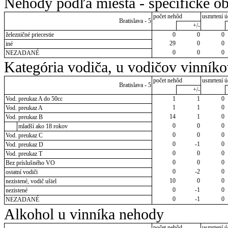
Nehody podľa miesta - špecifické ob
počet nehôd
usmrtení ú
Bratislava - 5
+/-
železničné priecestie
0
0
0
29
0
0
iné
0
0
0
NEZADANÉ
Kategória vodiča, u vodičov vinník
počet nehôd
usmrtení ú
Bratislava - 5
+/-
Vod. preukaz A do 50cc
1
1
0
1
1
0
Vod. preukaz A
14
1
0
Vod. preukaz B
0
0
0
mladší ako 18 rokov
0
0
0
Vod. preukaz C
0
-1
0
Vod. preukaz D
0
0
0
Vod. preukaz T
0
0
0
Bez príslušného VO
0
-2
0
ostatní vodiči
10
0
0
nezistené, vodič ušiel
0
-1
0
nezistené
0
-1
0
NEZADANÉ
Alkohol u vinníka nehody
počet nehôd
usmrtení ú