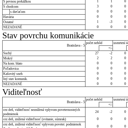
1
1
0
S pevnou prekážkou
3
0
0
S chodcom
0
0
0
s dieťaťom
0
0
0
Havária
1
-3
0
Ostatné
0
0
0
NEZADANÉ
Stav povrchu komunikácie
počet nehôd
usmrtení ú
Bratislava - 5
+/-
Suchý
27
-2
0
2
2
0
Mokrý
0
0
0
Na kom. blato
0
0
0
Poľadovica
0
0
0
Kašovitý sneh
0
0
0
Iný stav komunik.
0
0
0
NEZADANÉ
Viditeľnosť
počet nehôd
usmrtení ú
Bratislava - 5
+/-
cez deň, viditeľnosť neznížená vplyvom poveternostných
24
-2
0
podmienok
0
0
0
cez deň, znížená viditeľnosť (svitanie, súmrak)
cez deň, znížená viditeľnosť vplyvom poveter. podmienok
0
0
0