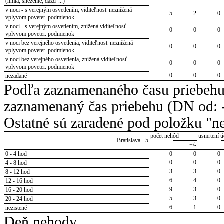
(hmla, sneženie, dážď ...)
v noci - s verejným osvetlením, viditeľnosť neznížená
5
2
0
vplyvom poveter. podmienok
v noci - s verejným osvetlením, znížená viditeľnosť
0
0
0
vplyvom poveter. podmienok
v noci bez verejného osvetlenia, viditeľnosť neznížená
0
0
0
vplyvom poveter. podmienok
v noci bez verejného osvetlenia, znížená viditeľnosť
0
0
0
vplyvom poveter. podmienok
0
0
0
nezadané
Podľa zaznamenaného času priebehu
zaznamenaný čas priebehu (DN od: -
Ostatné sú zaradené pod položku "ne
počet nehôd
usmrtení ú
Bratislava - 5
+/-
0 - 4 hod
0
0
0
0
0
0
4 - 8 hod
3
-3
0
8 - 12 hod
6
-4
0
12 - 16 hod
9
3
0
16 - 20 hod
5
3
0
20 - 24 hod
6
1
0
nezistené
Deň nehody