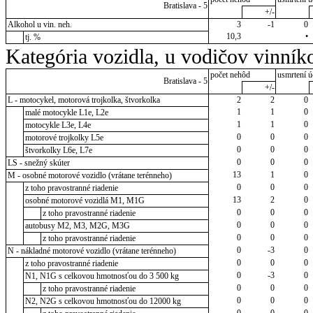
Bratislava - 5
+/-
Alkohol u vin. neh.
3
-1
0
10,3
•
tj. %
Kategória vozidla, u vodičov vinník
počet nehôd
usmrtení ú
Bratislava - 5
+/-
L - motocykel, motorová trojkolka, štvorkolka
2
2
0
1
1
0
malé motocykle L1e, L2e
1
1
0
motocykle L3e, L4e
0
0
0
motorové trojkolky L5e
0
0
0
štvorkolky L6e, L7e
0
0
0
LS - snežný skúter
13
1
0
M - osobné motorové vozidlo (vrátane terénneho)
0
0
0
z toho pravostranné riadenie
13
2
0
osobné motorové vozidlá M1, M1G
0
0
0
z toho pravostranné riadenie
0
0
0
autobusy M2, M3, M2G, M3G
0
0
0
z toho pravostranné riadenie
0
-3
0
N - nákladné motorové vozidlo (vrátane terénneho)
0
0
0
z toho pravostranné riadenie
0
-3
0
N1, N1G s celkovou hmotnosťou do 3 500 kg
0
0
0
z toho pravostranné riadenie
0
0
0
N2, N2G s celkovou hmotnosťou do 12000 kg
0
0
0