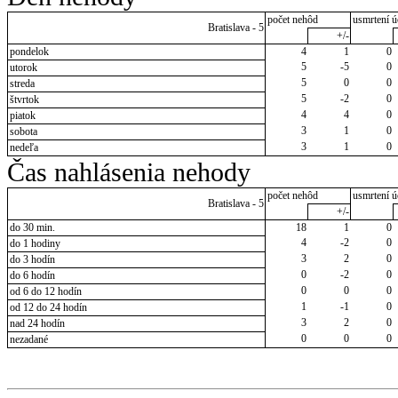
počet nehôd
usmrtení ú
Bratislava - 5
+/-
pondelok
4
1
0
5
-5
0
utorok
5
0
0
streda
5
-2
0
štvrtok
4
4
0
piatok
3
1
0
sobota
3
1
0
nedeľa
Čas nahlásenia nehody
počet nehôd
usmrtení ú
Bratislava - 5
+/-
do 30 min.
18
1
0
4
-2
0
do 1 hodiny
3
2
0
do 3 hodín
0
-2
0
do 6 hodín
0
0
0
od 6 do 12 hodín
1
-1
0
od 12 do 24 hodín
3
2
0
nad 24 hodín
0
0
0
nezadané