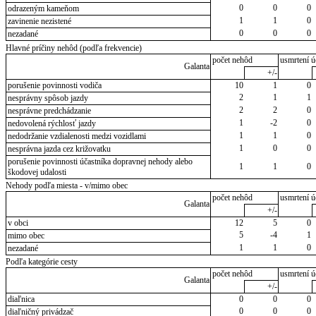
0
0
0
odrazeným kameňom
1
1
0
zavinenie nezistené
0
0
0
nezadané
Hlavné príčiny nehôd (podľa frekvencie)
počet nehôd
usmrtení ú
Galanta
+/-
porušenie povinnosti vodiča
10
1
0
2
1
1
nesprávny spôsob jazdy
2
2
0
nesprávne predchádzanie
1
-2
0
nedovolená rýchlosť jazdy
1
1
0
nedodržanie vzdialenosti medzi vozidlami
1
0
0
nesprávna jazda cez križovatku
porušenie povinnosti účastníka dopravnej nehody alebo
1
1
0
škodovej udalosti
Nehody podľa miesta - v/mimo obec
počet nehôd
usmrtení ú
Galanta
+/-
v obci
12
5
0
5
-4
1
mimo obec
1
1
0
nezadané
Podľa kategórie cesty
počet nehôd
usmrtení ú
Galanta
+/-
diaľnica
0
0
0
0
0
0
diaľničný privádzač