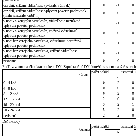
0
-1
0
cez deň, znížená viditeľnosť (svitanie, súmrak)
cez deň, znížená viditeľnosť vplyvom poveter. podmienok
0
0
0
(hmla, sneženie, dážď ...)
v noci - s verejným osvetlením, viditeľnosť neznížená
1
-1
0
vplyvom poveter. podmienok
v noci - s verejným osvetlením, znížená viditeľnosť
0
0
0
vplyvom poveter. podmienok
v noci bez verejného osvetlenia, viditeľnosť neznížená
3
1
0
vplyvom poveter. podmienok
v noci bez verejného osvetlenia, znížená viditeľnosť
0
-1
0
vplyvom poveter. podmienok
0
0
0
nezadané
Podľa zaznamenaného času priebehu DN. Započítané sú DN, ktorých zaznamenaný čas priebeh
počet nehôd
usmrtení ú
Galanta
+/-
0 - 4 hod
0
-2
0
0
0
0
4 - 8 hod
6
2
0
8 - 12 hod
2
0
0
12 - 16 hod
3
-2
1
16 - 20 hod
5
2
0
20 - 24 hod
2
2
0
nezistené
Deň nehody
počet nehôd
usmrtení ú
Galanta
+/-