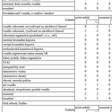
4
3
0
nezistený druh cestného vozidla
0
0
0
nezadané
Prevádzkovateľ vozidla, u vodičov vinníkov
počet nehôd
usmrtení ú
Galanta
+/-
vozidlo súkromné, nevyužívané na zárobkovú činnosť
8
-5
1
2
2
0
vozidlo súkromné, využívané na zárobkovú činnosť
2
0
0
súkromná organizácia (podnikateľ, s.r.o., atď)
0
0
0
mestská hromadná doprava
0
0
0
verejná hromadná doprava
0
0
0
medzinárodná kamiónová doprava
0
0
0
vozidlo registrované mimo územia SR
0
0
0
štátny podnik, štátna organizácia
0
0
0
TAXI
0
0
0
zastupiteľský úrad
0
0
0
ministerstvo vnútra
0
0
0
ministerstvo obrany
0
0
0
obecná, mestská polícia
1
1
0
iné vozidlo
0
0
0
ukradnuté, neoprávnene použité vozidlo
2
2
0
nezistené
3
2
0
nezadané
Druh nehody Zrážka
počet nehôd
usmrtení ú
Galanta