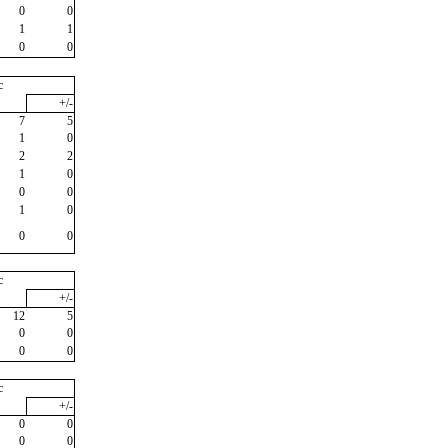
0
0
1
1
0
0
c
+/-
7
5
1
0
2
2
1
0
0
0
1
0
0
0
c
+/-
12
5
0
0
0
0
c
+/-
0
0
0
0