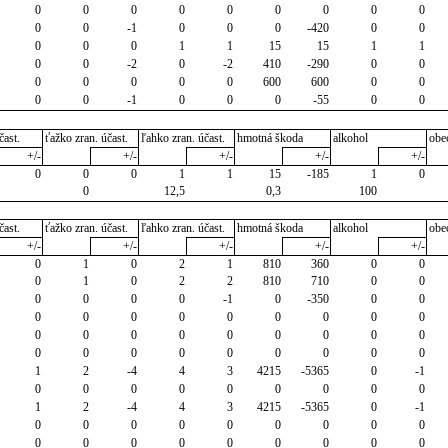
0
0
0
0
0
0
0
0
0
0
0
-1
0
0
0
-420
0
0
0
0
0
1
1
15
15
1
1
0
0
-2
0
-2
410
-290
0
0
0
0
0
0
0
600
600
0
0
0
0
-1
0
0
0
-55
0
0
čast.
ťažko zran. účast.
ľahko zran. účast.
hmotná škoda
alkohol
obe
+/-
+/-
+/-
+/-
+/-
0
0
0
1
1
15
-185
1
0
0
12,5
0,3
100
čast.
ťažko zran. účast.
ľahko zran. účast.
hmotná škoda
alkohol
obe
+/-
+/-
+/-
+/-
+/-
0
1
0
2
1
810
360
0
0
0
1
0
2
2
810
710
0
0
0
0
0
0
-1
0
-350
0
0
0
0
0
0
0
0
0
0
0
0
0
0
0
0
0
0
0
0
0
0
0
0
0
0
0
0
0
1
2
-4
4
3
4215
-5365
0
-1
0
0
0
0
0
0
0
0
0
1
2
-4
4
3
4215
-5365
0
-1
0
0
0
0
0
0
0
0
0
0
0
0
0
0
0
0
0
0