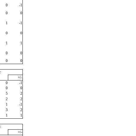
0
-1
0
0
1
-1
0
0
1
1
0
0
0
0
"
c
+/-
0
-1
0
0
5
2
2
2
1
-1
3
2
1
1
c
+/-