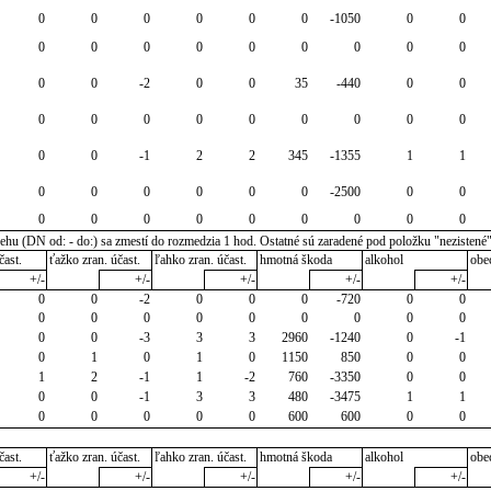
0
0
0
0
0
0
-1050
0
0
0
0
0
0
0
0
0
0
0
0
0
-2
0
0
35
-440
0
0
0
0
0
0
0
0
0
0
0
0
0
-1
2
2
345
-1355
1
1
0
0
0
0
0
0
-2500
0
0
0
0
0
0
0
0
0
0
0
u (DN od: - do:) sa zmestí do rozmedzia 1 hod. Ostatné sú zaradené pod položku "nezistené
čast.
ťažko zran. účast.
ľahko zran. účast.
hmotná škoda
alkohol
obe
+/-
+/-
+/-
+/-
+/-
0
0
-2
0
0
0
-720
0
0
0
0
0
0
0
0
0
0
0
0
0
-3
3
3
2960
-1240
0
-1
0
1
0
1
0
1150
850
0
0
1
2
-1
1
-2
760
-3350
0
0
0
0
-1
3
3
480
-3475
1
1
0
0
0
0
0
600
600
0
0
čast.
ťažko zran. účast.
ľahko zran. účast.
hmotná škoda
alkohol
obe
+/-
+/-
+/-
+/-
+/-