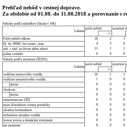
Prehľad nehôd v cestnej doprave.
Za obdobie od 01.08. do 31.08.2018 a porovnanie s 
Nehody podľa následkov (škoda v 10€)
počet nehôd
usmrtení ú
Galanta
+/-
Počet nehôd celkom
18
2
1
4
3
0
šk. do 3990€, bez usmrt., zran.
11
1
1
neh. s násl. na živote alebo zdraví
0
0
0
požiar vozidiel
Nehody podľa zavinenia (ŠEDN)
počet nehôd
usmrtení ú
Galanta
+/-
vodičom motorového vozidla
16
1
1
1
0
0
vodičom nemotorového vozidla
0
0
0
deťmi
0
0
0
chodcom
0
0
0
deťmi
0
0
0
zamestnancom SŽD
0
0
0
iným účastníkom cestnej premávky
0
0
0
závadou komunikácie
0
0
0
technickou závadou vozidla
0
0
0
lesnou zverou a domácimi zvieratami
0
0
0
iné zavinenie