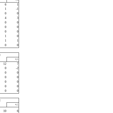
+/-
6
1
1
-1
0
0
4
3
0
0
0
0
0
0
1
0
1
1
0
0
c
+/-
12
7
0
-2
0
0
0
0
0
0
0
0
0
0
c
+/-
10
6