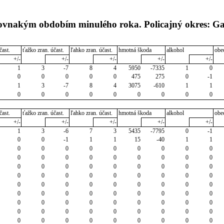
rovnakým obdobím minulého roka. Policajný okres: G
čast.
ťažko zran. účast.
ľahko zran. účast.
hmotná škoda
alkohol
obe
+/-
+/-
+/-
+/-
+/-
1
3
-7
8
4
5950
-7335
1
0
0
0
0
0
0
475
275
0
-1
1
3
-7
8
4
3075
-610
1
1
0
0
0
0
0
0
0
0
0
čast.
ťažko zran. účast.
ľahko zran. účast.
hmotná škoda
alkohol
obe
+/-
+/-
+/-
+/-
+/-
1
3
-6
7
3
5435
-7795
0
-1
0
0
-1
1
1
15
-40
1
1
0
0
0
0
0
0
0
0
0
0
0
0
0
0
0
0
0
0
0
0
0
0
0
0
0
0
0
0
0
0
0
0
0
0
0
0
0
0
0
0
0
0
0
0
0
0
0
0
0
0
0
0
0
0
0
0
0
0
0
0
0
0
0
0
0
0
0
0
0
0
0
0
0
0
0
0
0
0
0
0
0