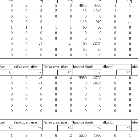
+/-
+/-
+/-
+/-
+/-
0
2
-5
5
3
4645
-4570
1
1
0
0
-3
2
2
15
-1340
1
1
0
0
0
0
0
0
0
0
0
0
0
0
1
1
1110
910
0
-1
1
1
1
1
1
60
60
0
0
0
0
0
0
0
0
0
0
0
0
0
0
0
0
0
0
0
0
0
0
-3
1
-1
100
-3770
0
0
0
0
0
0
0
35
35
0
0
0
0
0
0
0
0
0
0
0
čast.
ťažko zran. účast.
ľahko zran. účast.
hmotná škoda
alkohol
obe
+/-
+/-
+/-
+/-
+/-
1
3
-6
8
4
5950
-3730
1
0
0
0
-1
0
0
0
-3605
0
0
0
0
0
0
0
0
0
0
0
0
0
0
0
0
0
0
0
0
0
0
0
0
0
0
0
0
0
0
0
0
0
0
0
0
0
0
0
0
0
0
0
0
0
0
0
čast.
ťažko zran. účast.
ľahko zran. účast.
hmotná škoda
alkohol
obe
+/-
+/-
+/-
+/-
+/-
1
3
-4
6
2
5570
-1990
0
-1