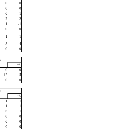
0
0
0
0
0
-1
2
2
1
-1
0
0
1
1
8
4
0
0
c
+/-
0
0
12
5
0
0
c
+/-
1
1
1
1
6
1
0
0
0
0
0
0