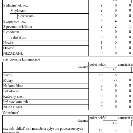
+/-
S idúcim nek.voz.
9
0
0
2
0
0
S cyklistom
0
0
0
s dieťaťom
5
4
0
S zaparkov. voz.
2
2
1
S pevnou prekážkou
0
0
0
S chodcom
0
0
0
s dieťaťom
1
-5
0
Havária
1
1
0
Ostatné
0
0
0
NEZADANÉ
Stav povrchu komunikácie
počet nehôd
usmrtení ú
Galanta
+/-
Suchý
18
5
1
0
-3
0
Mokrý
0
0
0
Na kom. blato
0
0
0
Poľadovica
0
0
0
Kašovitý sneh
0
0
0
Iný stav komunik.
0
0
0
NEZADANÉ
Viditeľnosť
počet nehôd
usmrtení ú
Galanta
+/-
cez deň, viditeľnosť neznížená vplyvom poveternostných
14
4
1
podmienok