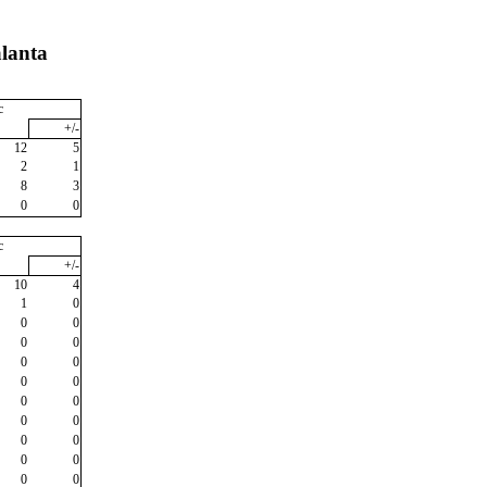
alanta
c
+/-
12
5
2
1
8
3
0
0
c
+/-
10
4
1
0
0
0
0
0
0
0
0
0
0
0
0
0
0
0
0
0
0
0