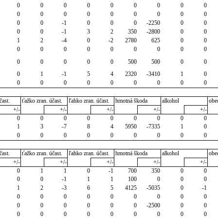
0
0
0
0
0
0
0
0
0
0
0
0
0
0
0
0
0
0
0
0
-1
0
0
0
-2250
0
0
0
0
-1
3
2
350
-2800
0
0
1
2
-4
0
-2
2780
625
0
0
0
0
0
0
0
0
0
0
0
0
0
0
0
0
500
500
0
0
0
1
-1
5
4
2320
-3410
1
0
0
0
0
0
0
0
0
0
0
čast.
ťažko zran. účast.
ľahko zran. účast.
hmotná škoda
alkohol
obe
+/-
+/-
+/-
+/-
+/-
0
0
0
0
0
0
0
0
0
1
3
-7
8
4
5950
-7335
1
0
0
0
0
0
0
0
0
0
0
čast.
ťažko zran. účast.
ľahko zran. účast.
hmotná škoda
alkohol
obe
+/-
+/-
+/-
+/-
+/-
0
1
1
0
-1
700
350
0
0
0
0
-1
1
1
100
0
0
0
1
2
-3
6
5
4125
-5035
0
-1
0
0
0
0
0
0
0
0
0
0
0
0
0
0
0
-2500
0
0
0
0
0
0
0
0
0
0
0