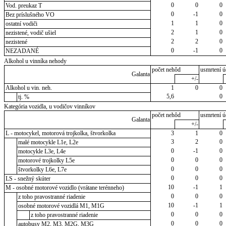
0
0
0
Vod. preukaz T
0
-1
0
Bez príslušného VO
1
1
0
ostatní vodiči
2
1
0
nezistené, vodič ušiel
2
2
0
nezistené
0
-1
0
NEZADANÉ
Alkohol u vinníka nehody
počet nehôd
usmrtení ú
Galanta
+/-
Alkohol u vin. neh.
1
0
0
5,6
0
tj. %
Kategória vozidla, u vodičov vinníkov
počet nehôd
usmrtení ú
Galanta
+/-
L - motocykel, motorová trojkolka, štvorkolka
3
1
0
3
2
0
malé motocykle L1e, L2e
0
-1
0
motocykle L3e, L4e
0
0
0
motorové trojkolky L5e
0
0
0
štvorkolky L6e, L7e
0
0
0
LS - snežný skúter
10
-1
1
M - osobné motorové vozidlo (vrátane terénneho)
0
0
0
z toho pravostranné riadenie
10
-1
1
osobné motorové vozidlá M1, M1G
0
0
0
z toho pravostranné riadenie
0
0
0
autobusy M2, M3, M2G, M3G