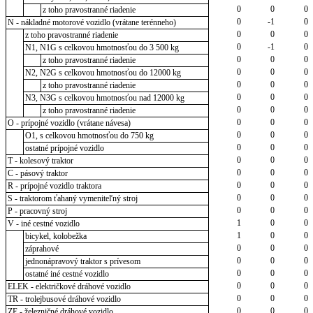
0
0
0
z toho pravostranné riadenie
0
-1
0
N - nákladné motorové vozidlo (vrátane terénneho)
0
0
0
z toho pravostranné riadenie
0
-1
0
N1, N1G s celkovou hmotnosťou do 3 500 kg
0
0
0
z toho pravostranné riadenie
0
0
0
N2, N2G s celkovou hmotnosťou do 12000 kg
0
0
0
z toho pravostranné riadenie
0
0
0
N3, N3G s celkovou hmotnosťou nad 12000 kg
0
0
0
z toho pravostranné riadenie
0
0
0
O - prípojné vozidlo (vrátane návesa)
0
0
0
O1, s celkovou hmotnosťou do 750 kg
0
0
0
ostatné prípojné vozidlo
0
0
0
T - kolesový traktor
0
0
0
C - pásový traktor
0
0
0
R - prípojné vozidlo traktora
0
0
0
S - traktorom ťahaný vymeniteľný stroj
0
0
0
P - pracovný stroj
1
0
0
V - iné cestné vozidlo
1
0
0
bicykel, kolobežka
0
0
0
záprahové
0
0
0
jednonápravový traktor s prívesom
0
0
0
ostatné iné cestné vozidlo
0
0
0
ELEK - električkové dráhové vozidlo
0
0
0
TR - trolejbusové dráhové vozidlo
0
0
0
ZE - železničné dráhové vozidlo