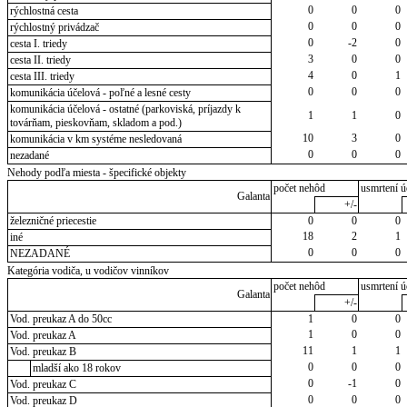
0
0
0
rýchlostná cesta
0
0
0
rýchlostný privádzač
0
-2
0
cesta I. triedy
3
0
0
cesta II. triedy
4
0
1
cesta III. triedy
0
0
0
komunikácia účelová - poľné a lesné cesty
komunikácia účelová - ostatné (parkoviská, príjazdy k
1
1
0
továrňam, pieskovňam, skladom a pod.)
10
3
0
komunikácia v km systéme nesledovaná
0
0
0
nezadané
Nehody podľa miesta - špecifické objekty
počet nehôd
usmrtení ú
Galanta
+/-
železničné priecestie
0
0
0
18
2
1
iné
0
0
0
NEZADANÉ
Kategória vodiča, u vodičov vinníkov
počet nehôd
usmrtení ú
Galanta
+/-
Vod. preukaz A do 50cc
1
0
0
1
0
0
Vod. preukaz A
11
1
1
Vod. preukaz B
0
0
0
mladší ako 18 rokov
0
-1
0
Vod. preukaz C
0
0
0
Vod. preukaz D