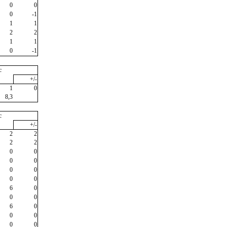
0
0
0
-1
1
1
2
2
1
1
0
-1
c
+/-
1
0
8,3
c
+/-
2
2
2
2
0
0
0
0
0
0
0
0
6
0
0
0
6
0
0
0
0
0