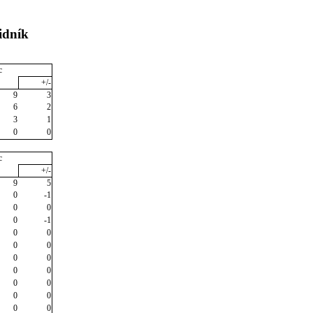
idník
c
+/-
9
3
6
2
3
1
0
0
c
+/-
9
5
0
-1
0
0
0
-1
0
0
0
0
0
0
0
0
0
0
0
0
0
0