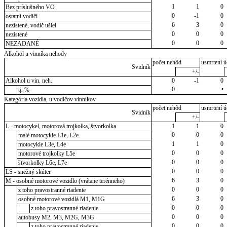
1
1
0
Bez príslušného VO
0
-1
0
ostatní vodiči
6
3
0
nezistené, vodič ušiel
0
0
0
nezistené
0
0
0
NEZADANÉ
Alkohol u vinníka nehody
počet nehôd
usmrtení ú
Svidník
+/-
Alkohol u vin. neh.
0
-1
0
0
•
tj. %
Kategória vozidla, u vodičov vinníkov
počet nehôd
usmrtení ú
Svidník
+/-
L - motocykel, motorová trojkolka, štvorkolka
1
1
0
0
0
0
malé motocykle L1e, L2e
1
1
0
motocykle L3e, L4e
0
0
0
motorové trojkolky L5e
0
0
0
štvorkolky L6e, L7e
0
0
0
LS - snežný skúter
6
3
0
M - osobné motorové vozidlo (vrátane terénneho)
0
0
0
z toho pravostranné riadenie
6
3
0
osobné motorové vozidlá M1, M1G
0
0
0
z toho pravostranné riadenie
0
0
0
autobusy M2, M3, M2G, M3G
0
0
0
z toho pravostranné riadenie