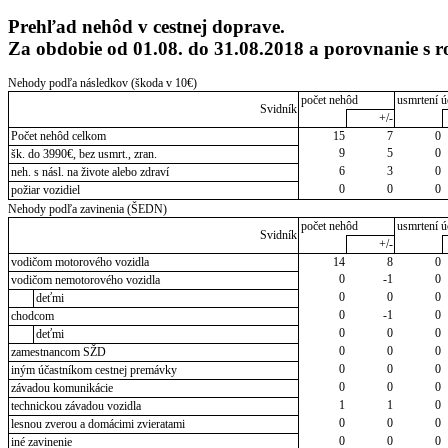
Prehľad nehôd v cestnej doprave.
Za obdobie od 01.08. do 31.08.2018 a porovnanie s 
Nehody podľa následkov (škoda v 10€)
počet nehôd
usmrtení ú
Svidník
+/-
Počet nehôd celkom
15
7
0
9
5
0
šk. do 3990€, bez usmrt., zran.
6
3
0
neh. s násl. na živote alebo zdraví
0
0
0
požiar vozidiel
Nehody podľa zavinenia (ŠEDN)
počet nehôd
usmrtení ú
Svidník
+/-
vodičom motorového vozidla
14
8
0
0
-1
0
vodičom nemotorového vozidla
0
0
0
deťmi
0
-1
0
chodcom
0
0
0
deťmi
0
0
0
zamestnancom SŽD
0
0
0
iným účastníkom cestnej premávky
0
0
0
závadou komunikácie
1
1
0
technickou závadou vozidla
0
0
0
lesnou zverou a domácimi zvieratami
0
0
0
iné zavinenie