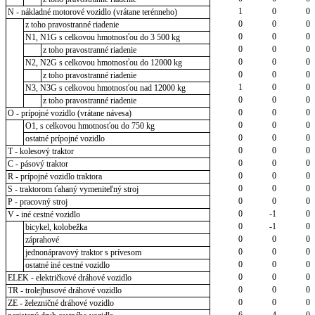
1
0
0
N - nákladné motorové vozidlo (vrátane terénneho)
0
0
0
z toho pravostranné riadenie
0
0
0
N1, N1G s celkovou hmotnosťou do 3 500 kg
0
0
0
z toho pravostranné riadenie
0
0
0
N2, N2G s celkovou hmotnosťou do 12000 kg
0
0
0
z toho pravostranné riadenie
1
0
0
N3, N3G s celkovou hmotnosťou nad 12000 kg
0
0
0
z toho pravostranné riadenie
0
0
0
O - prípojné vozidlo (vrátane návesa)
0
0
0
O1, s celkovou hmotnosťou do 750 kg
0
0
0
ostatné prípojné vozidlo
0
0
0
T - kolesový traktor
0
0
0
C - pásový traktor
0
0
0
R - prípojné vozidlo traktora
0
0
0
S - traktorom ťahaný vymeniteľný stroj
0
0
0
P - pracovný stroj
0
-1
0
V - iné cestné vozidlo
0
-1
0
bicykel, kolobežka
0
0
0
záprahové
0
0
0
jednonápravový traktor s prívesom
0
0
0
ostatné iné cestné vozidlo
0
0
0
ELEK - električkové dráhové vozidlo
0
0
0
TR - trolejbusové dráhové vozidlo
0
0
0
ZE - železničné dráhové vozidlo
6
4
0