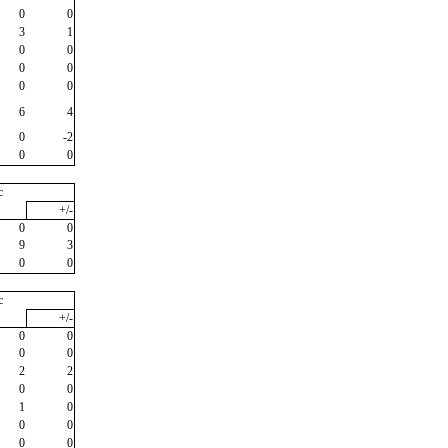
0
0
3
1
0
0
0
0
0
0
6
4
0
-2
0
0
c
+/-
0
0
9
3
0
0
c
+/-
0
0
0
0
2
2
0
0
1
0
0
0
0
0