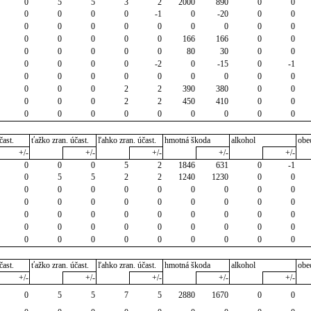
0
5
5
3
2
2000
890
0
0
0
0
0
0
-1
0
-20
0
0
0
0
0
0
0
0
0
0
0
0
0
0
0
0
166
166
0
0
0
0
0
0
0
80
30
0
0
0
0
0
0
-2
0
-15
0
-1
0
0
0
0
0
0
0
0
0
0
0
0
2
2
390
380
0
0
0
0
0
2
2
450
410
0
0
0
0
0
0
0
0
0
0
0
čast.
ťažko zran. účast.
ľahko zran. účast.
hmotná škoda
alkohol
obe
+/-
+/-
+/-
+/-
+/-
0
0
0
5
2
1846
631
0
-1
0
5
5
2
2
1240
1230
0
0
0
0
0
0
0
0
0
0
0
0
0
0
0
0
0
0
0
0
0
0
0
0
0
0
0
0
0
0
0
0
0
0
0
0
0
0
0
0
0
0
0
0
0
0
0
čast.
ťažko zran. účast.
ľahko zran. účast.
hmotná škoda
alkohol
obe
+/-
+/-
+/-
+/-
+/-
0
5
5
7
5
2880
1670
0
0