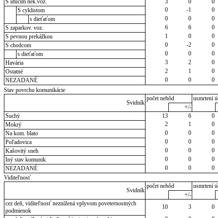
S idúcim nek.voz.
3
0
0
0
-1
0
S cyklistom
0
0
0
s dieťaťom
6
6
0
S zaparkov. voz.
1
0
0
S pevnou prekážkou
0
-2
0
S chodcom
0
0
0
s dieťaťom
3
2
0
Havária
2
1
0
Ostatné
0
0
0
NEZADANÉ
Stav povrchu komunikácie
počet nehôd
usmrtení ú
Svidník
+/-
Suchý
13
6
0
2
1
0
Mokrý
0
0
0
Na kom. blato
0
0
0
Poľadovica
0
0
0
Kašovitý sneh
0
0
0
Iný stav komunik.
0
0
0
NEZADANÉ
Viditeľnosť
počet nehôd
usmrtení ú
Svidník
+/-
cez deň, viditeľnosť neznížená vplyvom poveternostných
10
3
0
podmienok