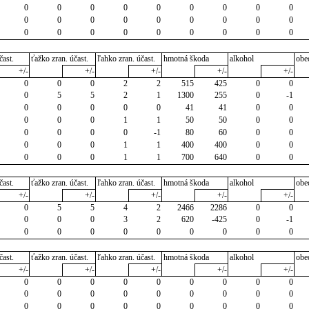
0
0
0
0
0
0
0
0
0
0
0
0
0
0
0
0
0
0
0
0
0
0
0
0
0
0
0
čast.
ťažko zran. účast.
ľahko zran. účast.
hmotná škoda
alkohol
obe
+/-
+/-
+/-
+/-
+/-
0
0
0
2
2
515
425
0
0
0
5
5
2
1
1300
255
0
-1
0
0
0
0
0
41
41
0
0
0
0
0
1
1
50
50
0
0
0
0
0
0
-1
80
60
0
0
0
0
0
1
1
400
400
0
0
0
0
0
1
1
700
640
0
0
čast.
ťažko zran. účast.
ľahko zran. účast.
hmotná škoda
alkohol
obe
+/-
+/-
+/-
+/-
+/-
0
5
5
4
2
2466
2286
0
0
0
0
0
3
2
620
-425
0
-1
0
0
0
0
0
0
0
0
0
čast.
ťažko zran. účast.
ľahko zran. účast.
hmotná škoda
alkohol
obe
+/-
+/-
+/-
+/-
+/-
0
0
0
0
0
0
0
0
0
0
0
0
0
0
0
0
0
0
0
0
0
0
0
0
0
0
0