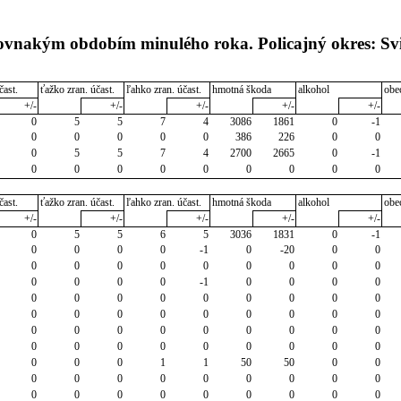
rovnakým obdobím minulého roka. Policajný okres: Sv
čast.
ťažko zran. účast.
ľahko zran. účast.
hmotná škoda
alkohol
obe
+/-
+/-
+/-
+/-
+/-
0
5
5
7
4
3086
1861
0
-1
0
0
0
0
0
386
226
0
0
0
5
5
7
4
2700
2665
0
-1
0
0
0
0
0
0
0
0
0
čast.
ťažko zran. účast.
ľahko zran. účast.
hmotná škoda
alkohol
obe
+/-
+/-
+/-
+/-
+/-
0
5
5
6
5
3036
1831
0
-1
0
0
0
0
-1
0
-20
0
0
0
0
0
0
0
0
0
0
0
0
0
0
0
-1
0
0
0
0
0
0
0
0
0
0
0
0
0
0
0
0
0
0
0
0
0
0
0
0
0
0
0
0
0
0
0
0
0
0
0
0
0
0
0
0
0
0
0
1
1
50
50
0
0
0
0
0
0
0
0
0
0
0
0
0
0
0
0
0
0
0
0