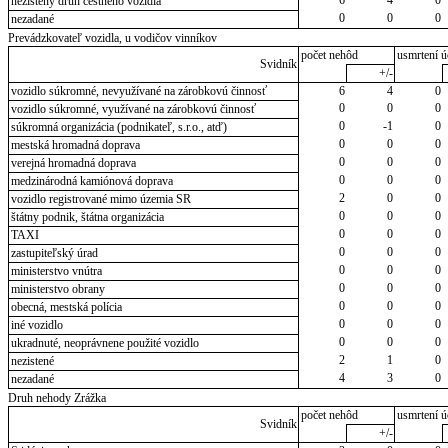
nezistený druh cestného vozidla
0
0
0
nezadané
Prevádzkovateľ vozidla, u vodičov vinníkov
počet nehôd
usmrtení ú
Svidník
+/-
vozidlo súkromné, nevyužívané na zárobkovú činnosť
6
4
0
0
0
0
vozidlo súkromné, využívané na zárobkovú činnosť
0
-1
0
súkromná organizácia (podnikateľ, s.r.o., atď)
0
0
0
mestská hromadná doprava
0
0
0
verejná hromadná doprava
0
0
0
medzinárodná kamiónová doprava
2
0
0
vozidlo registrované mimo územia SR
0
0
0
štátny podnik, štátna organizácia
0
0
0
TAXI
0
0
0
zastupiteľský úrad
0
0
0
ministerstvo vnútra
0
0
0
ministerstvo obrany
0
0
0
obecná, mestská polícia
0
0
0
iné vozidlo
0
0
0
ukradnuté, neoprávnene použité vozidlo
2
1
0
nezistené
4
3
0
nezadané
Druh nehody Zrážka
počet nehôd
usmrtení ú
Svidník
+/-