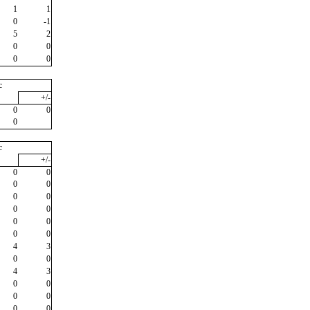
1
1
0
-1
5
2
0
0
0
0
c
+/-
0
0
0
c
+/-
0
0
0
0
0
0
0
0
0
0
0
0
4
3
0
0
4
3
0
0
0
0
0
0