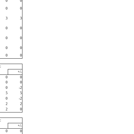
0
0
0
0
3
3
0
0
0
0
0
0
0
0
"
c
+/-
0
0
0
0
0
-2
5
5
0
-2
2
2
2
0
c
+/-
0
0