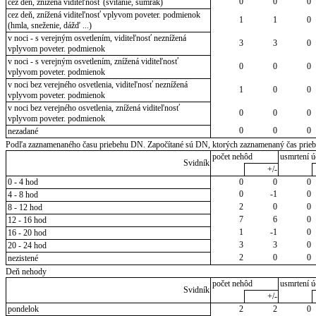
0
0
0
cez deň, znížená viditeľnosť (svitanie, súmrak)
cez deň, znížená viditeľnosť vplyvom poveter. podmienok
1
1
0
(hmla, sneženie, dážď ...)
v noci - s verejným osvetlením, viditeľnosť neznížená
3
3
0
vplyvom poveter. podmienok
v noci - s verejným osvetlením, znížená viditeľnosť
0
0
0
vplyvom poveter. podmienok
v noci bez verejného osvetlenia, viditeľnosť neznížená
1
0
0
vplyvom poveter. podmienok
v noci bez verejného osvetlenia, znížená viditeľnosť
0
0
0
vplyvom poveter. podmienok
0
0
0
nezadané
Podľa zaznamenaného času priebehu DN. Započítané sú DN, ktorých zaznamenaný čas priebeh
počet nehôd
usmrtení ú
Svidník
+/-
0 - 4 hod
0
0
0
0
-1
0
4 - 8 hod
2
0
0
8 - 12 hod
7
6
0
12 - 16 hod
1
-1
0
16 - 20 hod
3
3
0
20 - 24 hod
2
0
0
nezistené
Deň nehody
počet nehôd
usmrtení ú
Svidník
+/-
pondelok
2
2
0