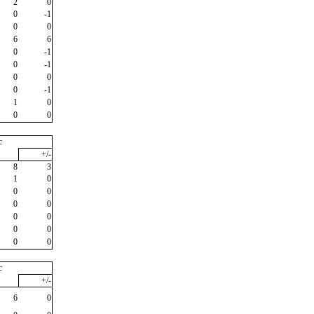
2
0
0
-1
0
0
6
6
0
-1
0
-1
0
0
0
-1
1
0
0
0
c
+/-
8
3
1
0
0
0
0
0
0
0
0
0
0
0
c
+/-
6
0