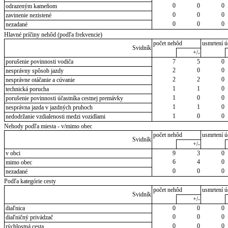
0
0
0
odrazeným kameňom
0
0
0
zavinenie nezistené
0
0
0
nezadané
Hlavné príčiny nehôd (podľa frekvencie)
počet nehôd
usmrtení ú
Svidník
+/-
porušenie povinnosti vodiča
7
5
0
2
0
0
nesprávny spôsob jazdy
2
2
0
nesprávne otáčanie a cúvanie
1
1
0
technická porucha
1
0
0
porušenie povinnosti účastníka cestnej premávky
1
1
0
nesprávna jazda v jazdných pruhoch
1
0
0
nedodržanie vzdialenosti medzi vozidlami
Nehody podľa miesta - v/mimo obec
počet nehôd
usmrtení ú
Svidník
+/-
v obci
9
3
0
6
4
0
mimo obec
0
0
0
nezadané
Podľa kategórie cesty
počet nehôd
usmrtení ú
Svidník
+/-
diaľnica
0
0
0
0
0
0
diaľničný privádzač
0
0
0
rýchlostná cesta