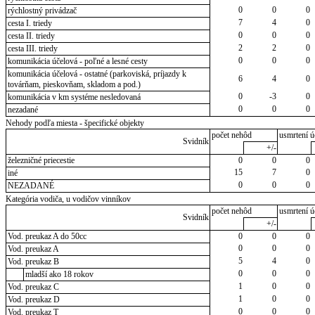
0
0
0
rýchlostný privádzač
7
4
0
cesta I. triedy
0
0
0
cesta II. triedy
2
2
0
cesta III. triedy
0
0
0
komunikácia účelová - poľné a lesné cesty
komunikácia účelová - ostatné (parkoviská, príjazdy k
6
4
0
továrňam, pieskovňam, skladom a pod.)
0
-3
0
komunikácia v km systéme nesledovaná
0
0
0
nezadané
Nehody podľa miesta - špecifické objekty
počet nehôd
usmrtení ú
Svidník
+/-
železničné priecestie
0
0
0
15
7
0
iné
0
0
0
NEZADANÉ
Kategória vodiča, u vodičov vinníkov
počet nehôd
usmrtení ú
Svidník
+/-
Vod. preukaz A do 50cc
0
0
0
0
0
0
Vod. preukaz A
5
4
0
Vod. preukaz B
0
0
0
mladší ako 18 rokov
1
0
0
Vod. preukaz C
1
0
0
Vod. preukaz D
0
0
0
Vod. preukaz T