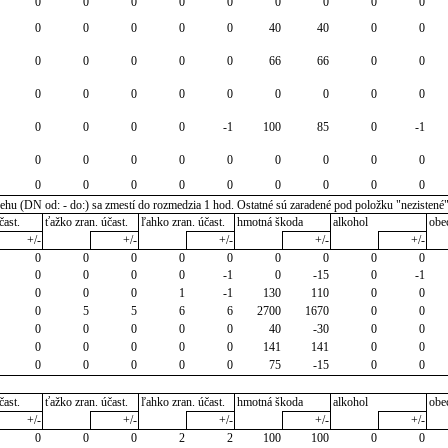
0
0
0
0
0
0
0
0
0
0
0
0
0
0
40
40
0
0
0
0
0
0
0
66
66
0
0
0
0
0
0
0
0
0
0
0
0
0
0
0
-1
100
85
0
-1
0
0
0
0
0
0
0
0
0
0
0
0
0
0
0
0
0
0
u (DN od: - do:) sa zmestí do rozmedzia 1 hod. Ostatné sú zaradené pod položku "nezistené
čast.
ťažko zran. účast.
ľahko zran. účast.
hmotná škoda
alkohol
obe
+/-
+/-
+/-
+/-
+/-
0
0
0
0
0
0
0
0
0
0
0
0
0
-1
0
-15
0
-1
0
0
0
1
-1
130
110
0
0
0
5
5
6
6
2700
1670
0
0
0
0
0
0
0
40
-30
0
0
0
0
0
0
0
141
141
0
0
0
0
0
0
0
75
-15
0
0
čast.
ťažko zran. účast.
ľahko zran. účast.
hmotná škoda
alkohol
obe
+/-
+/-
+/-
+/-
+/-
0
0
0
2
2
100
100
0
0