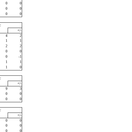
0
0
0
0
0
0
c
+/-
4
2
1
1
2
2
0
0
0
-1
1
1
1
0
c
+/-
9
3
0
0
0
0
c
+/-
0
0
0
0
0
0