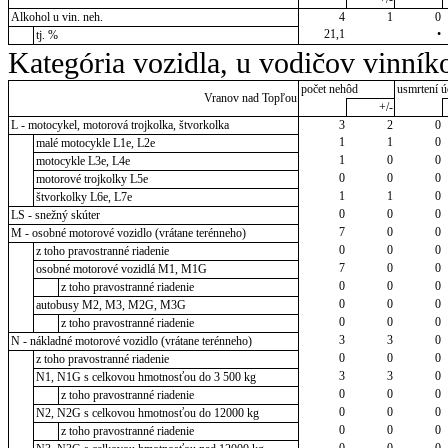
Alkohol u vin. neh.
4
1
0
21,1
•
tj. %
Kategória vozidla, u vodičov vinník
počet nehôd
usmrtení ú
Vranov nad Topľou
+/-
L - motocykel, motorová trojkolka, štvorkolka
3
2
0
1
1
0
malé motocykle L1e, L2e
1
0
0
motocykle L3e, L4e
0
0
0
motorové trojkolky L5e
1
1
0
štvorkolky L6e, L7e
0
0
0
LS - snežný skúter
7
0
0
M - osobné motorové vozidlo (vrátane terénneho)
0
0
0
z toho pravostranné riadenie
7
0
0
osobné motorové vozidlá M1, M1G
0
0
0
z toho pravostranné riadenie
0
0
0
autobusy M2, M3, M2G, M3G
0
0
0
z toho pravostranné riadenie
3
3
0
N - nákladné motorové vozidlo (vrátane terénneho)
0
0
0
z toho pravostranné riadenie
3
3
0
N1, N1G s celkovou hmotnosťou do 3 500 kg
0
0
0
z toho pravostranné riadenie
0
0
0
N2, N2G s celkovou hmotnosťou do 12000 kg
0
0
0
z toho pravostranné riadenie
0
0
0