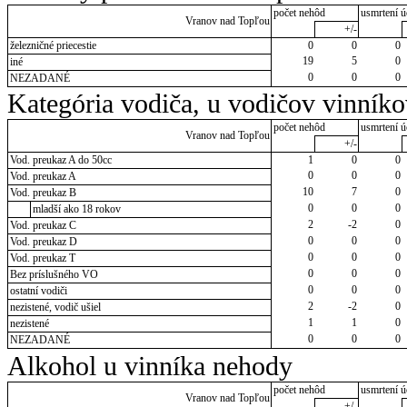
počet nehôd
usmrtení ú
Vranov nad Topľou
+/-
železničné priecestie
0
0
0
19
5
0
iné
0
0
0
NEZADANÉ
Kategória vodiča, u vodičov vinník
počet nehôd
usmrtení ú
Vranov nad Topľou
+/-
Vod. preukaz A do 50cc
1
0
0
0
0
0
Vod. preukaz A
10
7
0
Vod. preukaz B
0
0
0
mladší ako 18 rokov
2
-2
0
Vod. preukaz C
0
0
0
Vod. preukaz D
0
0
0
Vod. preukaz T
0
0
0
Bez príslušného VO
0
0
0
ostatní vodiči
2
-2
0
nezistené, vodič ušiel
1
1
0
nezistené
0
0
0
NEZADANÉ
Alkohol u vinníka nehody
počet nehôd
usmrtení ú
Vranov nad Topľou
+/-