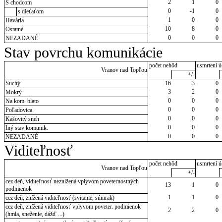
2
1
0
S chodcom
0
-1
0
s dieťaťom
1
0
0
Havária
10
8
0
Ostatné
0
0
0
NEZADANÉ
Stav povrchu komunikácie
počet nehôd
usmrtení ú
Vranov nad Topľou
+/-
Suchý
16
3
0
3
2
0
Mokrý
0
0
0
Na kom. blato
0
0
0
Poľadovica
0
0
0
Kašovitý sneh
0
0
0
Iný stav komunik.
0
0
0
NEZADANÉ
Viditeľnosť
počet nehôd
usmrtení ú
Vranov nad Topľou
+/-
cez deň, viditeľnosť neznížená vplyvom poveternostných
13
1
0
podmienok
1
1
0
cez deň, znížená viditeľnosť (svitanie, súmrak)
cez deň, znížená viditeľnosť vplyvom poveter. podmienok
2
2
0
(hmla, sneženie, dážď ...)