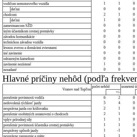
1
1
0
vodičom nemotorového vozidla
0
0
0
deťmi
2
1
0
chodcom
1
0
0
deťmi
0
0
0
zamestnancom SŽD
0
0
0
iným účastníkom cestnej premávky
0
0
0
závadou komunikácie
0
0
0
technickou závadou vozidla
0
0
0
lesnou zverou a domácimi zvieratami
0
0
0
iné zavinenie
0
0
0
odrazeným kameňom
1
0
0
zavinenie nezistené
0
0
0
nezadané
Hlavné príčiny nehôd (podľa frekven
počet nehôd
usmrtení ú
Vranov nad Topľou
+/-
porušenie povinnosti vodiča
6
2
0
5
4
0
nedovolená rýchlosť jazdy
2
1
0
nesprávna jazda cez križovatku
2
1
0
porušenie osobitných ustanovení o chodcoch
1
1
0
vplyv prírodnej sily
1
1
0
porušenie povinnosti účastníka cestnej premávky
1
-1
0
nesprávny spôsob jazdy
1
1
0
nesprávne zastavenie a státie