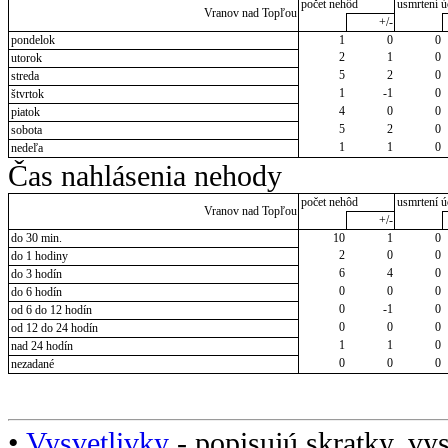
počet nehôd
usmrtení ú
Vranov nad Topľou
+/-
pondelok
1
0
0
2
1
0
utorok
5
2
0
streda
1
-1
0
štvrtok
4
0
0
piatok
5
2
0
sobota
1
1
0
nedeľa
Čas nahlásenia nehody
počet nehôd
usmrtení ú
Vranov nad Topľou
+/-
do 30 min.
10
1
0
2
0
0
do 1 hodiny
6
4
0
do 3 hodín
0
0
0
do 6 hodín
0
-1
0
od 6 do 12 hodín
0
0
0
od 12 do 24 hodín
1
1
0
nad 24 hodín
0
0
0
nezadané
•
Vysvetlivky
- popisujú skratky, vys