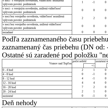
v noci - s verejným osvetlením, viditeľnosť neznížená
1
-1
0
vplyvom poveter. podmienok
v noci - s verejným osvetlením, znížená viditeľnosť
0
0
0
vplyvom poveter. podmienok
v noci bez verejného osvetlenia, viditeľnosť neznížená
2
2
0
vplyvom poveter. podmienok
v noci bez verejného osvetlenia, znížená viditeľnosť
0
0
0
vplyvom poveter. podmienok
0
0
0
nezadané
Podľa zaznamenaného času priebehu
zaznamenaný čas priebehu (DN od: -
Ostatné sú zaradené pod položku "ne
počet nehôd
usmrtení ú
Vranov nad Topľou
+/-
0 - 4 hod
2
1
0
0
-1
0
4 - 8 hod
4
-1
0
8 - 12 hod
4
4
0
12 - 16 hod
7
2
0
16 - 20 hod
2
1
0
20 - 24 hod
0
-1
0
nezistené
Deň nehody