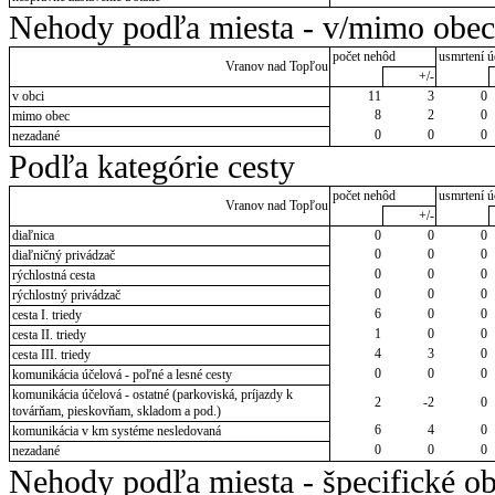
Nehody podľa miesta - v/mimo obec
počet nehôd
usmrtení ú
Vranov nad Topľou
+/-
v obci
11
3
0
8
2
0
mimo obec
0
0
0
nezadané
Podľa kategórie cesty
počet nehôd
usmrtení ú
Vranov nad Topľou
+/-
diaľnica
0
0
0
0
0
0
diaľničný privádzač
0
0
0
rýchlostná cesta
0
0
0
rýchlostný privádzač
6
0
0
cesta I. triedy
1
0
0
cesta II. triedy
4
3
0
cesta III. triedy
0
0
0
komunikácia účelová - poľné a lesné cesty
komunikácia účelová - ostatné (parkoviská, príjazdy k
2
-2
0
továrňam, pieskovňam, skladom a pod.)
6
4
0
komunikácia v km systéme nesledovaná
0
0
0
nezadané
Nehody podľa miesta - špecifické ob