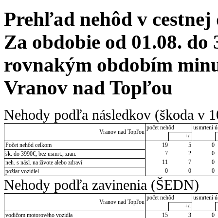
Prehľad nehôd v cestnej
Za obdobie od 01.08. do 
rovnakým obdobím minulé
Vranov nad Topľou
Nehody podľa následkov (škoda v 1
počet nehôd
usmrtení ú
Vranov nad Topľou
+/-
Počet nehôd celkom
19
5
0
7
-2
0
šk. do 3990€, bez usmrt., zran.
11
7
0
neh. s násl. na živote alebo zdraví
0
0
0
požiar vozidiel
Nehody podľa zavinenia (ŠEDN)
počet nehôd
usmrtení ú
Vranov nad Topľou
+/-
vodičom motorového vozidla
15
3
0