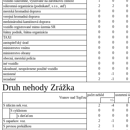
1
0
0
vozidlo súkromné, využívané na zárobkovú činnosť
2
2
0
súkromná organizácia (podnikateľ, s.r.o., atď)
0
0
0
mestská hromadná doprava
0
0
0
verejná hromadná doprava
0
0
0
medzinárodná kamiónová doprava
0
0
0
vozidlo registrované mimo územia SR
0
0
0
štátny podnik, štátna organizácia
0
0
0
TAXI
0
0
0
zastupiteľský úrad
0
0
0
ministerstvo vnútra
0
0
0
ministerstvo obrany
0
0
0
obecná, mestská polícia
0
0
0
iné vozidlo
0
0
0
ukradnuté, neoprávnene použité vozidlo
0
-1
0
nezistené
2
-1
0
nezadané
Druh nehody Zrážka
počet nehôd
usmrtení ú
Vranov nad Topľou
+/-
S idúcim nek.voz.
2
-4
0
0
0
0
S cyklistom
0
0
0
s dieťaťom
2
-1
0
S zaparkov. voz.
2
1
0
S pevnou prekážkou