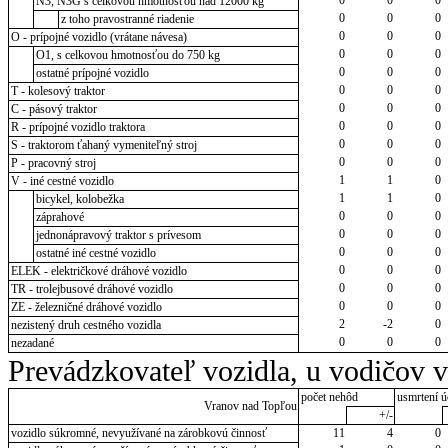
N3, N3G s celkovou hmotnosťou nad 12000 kg
0
0
0
z toho pravostranné riadenie
0
0
0
O - prípojné vozidlo (vrátane návesa)
0
0
0
O1, s celkovou hmotnosťou do 750 kg
0
0
0
ostatné prípojné vozidlo
0
0
0
T - kolesový traktor
0
0
0
C - pásový traktor
0
0
0
R - prípojné vozidlo traktora
0
0
0
S - traktorom ťahaný vymeniteľný stroj
0
0
0
P - pracovný stroj
1
1
0
V - iné cestné vozidlo
1
1
0
bicykel, kolobežka
0
0
0
záprahové
0
0
0
jednonápravový traktor s prívesom
0
0
0
ostatné iné cestné vozidlo
0
0
0
ELEK - električkové dráhové vozidlo
0
0
0
TR - trolejbusové dráhové vozidlo
0
0
0
ZE - železničné dráhové vozidlo
2
-2
0
nezistený druh cestného vozidla
0
0
0
nezadané
Prevádzkovateľ vozidla, u vodičov 
počet nehôd
usmrtení ú
Vranov nad Topľou
+/-
vozidlo súkromné, nevyužívané na zárobkovú činnosť
11
4
0