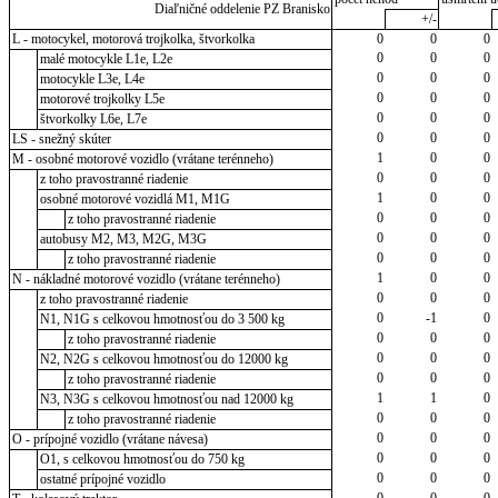
Diaľničné oddelenie PZ Branisko
+/-
L - motocykel, motorová trojkolka, štvorkolka
0
0
0
0
0
0
malé motocykle L1e, L2e
0
0
0
motocykle L3e, L4e
0
0
0
motorové trojkolky L5e
0
0
0
štvorkolky L6e, L7e
0
0
0
LS - snežný skúter
1
0
0
M - osobné motorové vozidlo (vrátane terénneho)
0
0
0
z toho pravostranné riadenie
1
0
0
osobné motorové vozidlá M1, M1G
0
0
0
z toho pravostranné riadenie
0
0
0
autobusy M2, M3, M2G, M3G
0
0
0
z toho pravostranné riadenie
1
0
0
N - nákladné motorové vozidlo (vrátane terénneho)
0
0
0
z toho pravostranné riadenie
0
-1
0
N1, N1G s celkovou hmotnosťou do 3 500 kg
0
0
0
z toho pravostranné riadenie
0
0
0
N2, N2G s celkovou hmotnosťou do 12000 kg
0
0
0
z toho pravostranné riadenie
1
1
0
N3, N3G s celkovou hmotnosťou nad 12000 kg
0
0
0
z toho pravostranné riadenie
0
0
0
O - prípojné vozidlo (vrátane návesa)
0
0
0
O1, s celkovou hmotnosťou do 750 kg
0
0
0
ostatné prípojné vozidlo
0
0
0