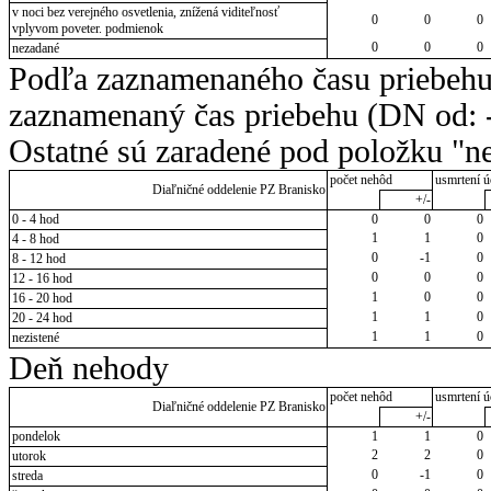
v noci bez verejného osvetlenia, znížená viditeľnosť
0
0
0
vplyvom poveter. podmienok
0
0
0
nezadané
Podľa zaznamenaného času priebehu
zaznamenaný čas priebehu (DN od: -
Ostatné sú zaradené pod položku "ne
počet nehôd
usmrtení ú
Diaľničné oddelenie PZ Branisko
+/-
0 - 4 hod
0
0
0
1
1
0
4 - 8 hod
0
-1
0
8 - 12 hod
0
0
0
12 - 16 hod
1
0
0
16 - 20 hod
1
1
0
20 - 24 hod
1
1
0
nezistené
Deň nehody
počet nehôd
usmrtení ú
Diaľničné oddelenie PZ Branisko
+/-
pondelok
1
1
0
2
2
0
utorok
0
-1
0
streda