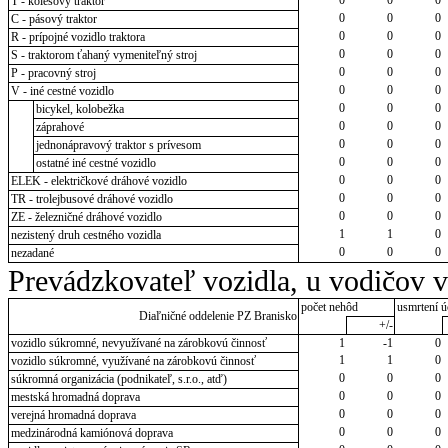
T - kolesový traktor
0
0
0
C - pásový traktor
0
0
0
R - prípojné vozidlo traktora
0
0
0
S - traktorom ťahaný vymeniteľný stroj
0
0
0
P - pracovný stroj
0
0
0
V - iné cestné vozidlo
0
0
0
bicykel, kolobežka
0
0
0
záprahové
0
0
0
jednonápravový traktor s prívesom
0
0
0
ostatné iné cestné vozidlo
0
0
0
ELEK - električkové dráhové vozidlo
0
0
0
TR - trolejbusové dráhové vozidlo
0
0
0
ZE - železničné dráhové vozidlo
1
1
0
nezistený druh cestného vozidla
0
0
0
nezadané
Prevádzkovateľ vozidla, u vodičov 
počet nehôd
usmrtení ú
Diaľničné oddelenie PZ Branisko
+/-
vozidlo súkromné, nevyužívané na zárobkovú činnosť
1
-1
0
1
1
0
vozidlo súkromné, využívané na zárobkovú činnosť
0
0
0
súkromná organizácia (podnikateľ, s.r.o., atď)
0
0
0
mestská hromadná doprava
0
0
0
verejná hromadná doprava
0
0
0
medzinárodná kamiónová doprava