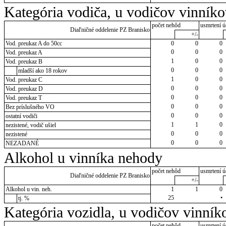
Kategória vodiča, u vodičov vinník
počet nehôd
usmrtení ú
Diaľničné oddelenie PZ Branisko
+/-
Vod. preukaz A do 50cc
0
0
0
0
0
0
Vod. preukaz A
1
0
0
Vod. preukaz B
0
0
0
mladší ako 18 rokov
1
0
0
Vod. preukaz C
0
0
0
Vod. preukaz D
0
0
0
Vod. preukaz T
0
0
0
Bez príslušného VO
0
0
0
ostatní vodiči
1
1
0
nezistené, vodič ušiel
0
0
0
nezistené
0
0
0
NEZADANÉ
Alkohol u vinníka nehody
počet nehôd
usmrtení ú
Diaľničné oddelenie PZ Branisko
+/-
Alkohol u vin. neh.
1
1
0
25
•
tj. %
Kategória vozidla, u vodičov vinník
počet nehôd
usmrtení ú