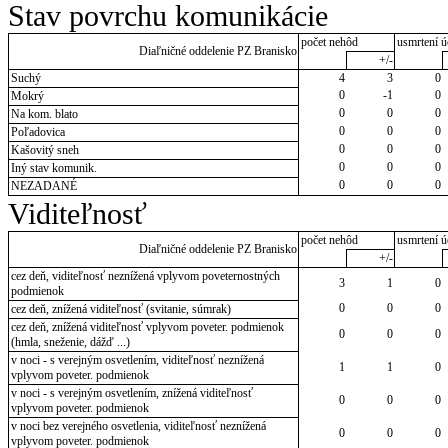
Stav povrchu komunikácie
počet nehôd
usmrtení ú
Diaľničné oddelenie PZ Branisko
+/-
Suchý
4
3
0
0
-1
0
Mokrý
0
0
0
Na kom. blato
0
0
0
Poľadovica
0
0
0
Kašovitý sneh
0
0
0
Iný stav komunik.
0
0
0
NEZADANÉ
Viditeľnosť
počet nehôd
usmrtení ú
Diaľničné oddelenie PZ Branisko
+/-
cez deň, viditeľnosť neznížená vplyvom poveternostných
3
1
0
podmienok
0
0
0
cez deň, znížená viditeľnosť (svitanie, súmrak)
cez deň, znížená viditeľnosť vplyvom poveter. podmienok
0
0
0
(hmla, sneženie, dážď ...)
v noci - s verejným osvetlením, viditeľnosť neznížená
1
1
0
vplyvom poveter. podmienok
v noci - s verejným osvetlením, znížená viditeľnosť
0
0
0
vplyvom poveter. podmienok
v noci bez verejného osvetlenia, viditeľnosť neznížená
0
0
0
vplyvom poveter. podmienok