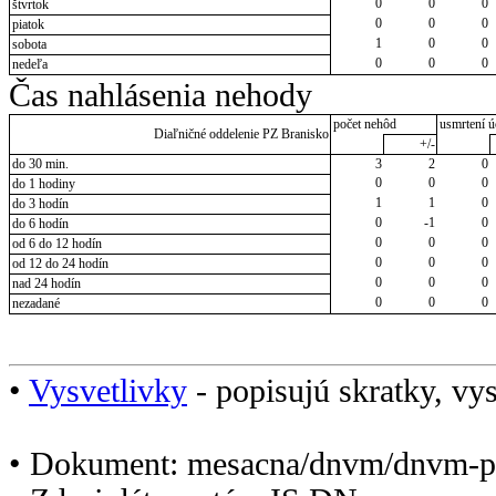
0
0
0
štvrtok
0
0
0
piatok
1
0
0
sobota
0
0
0
nedeľa
Čas nahlásenia nehody
počet nehôd
usmrtení ú
Diaľničné oddelenie PZ Branisko
+/-
do 30 min.
3
2
0
0
0
0
do 1 hodiny
1
1
0
do 3 hodín
0
-1
0
do 6 hodín
0
0
0
od 6 do 12 hodín
0
0
0
od 12 do 24 hodín
0
0
0
nad 24 hodín
0
0
0
nezadané
•
Vysvetlivky
- popisujú skratky, vys
• Dokument: mesacna/dnvm/dnvm-p