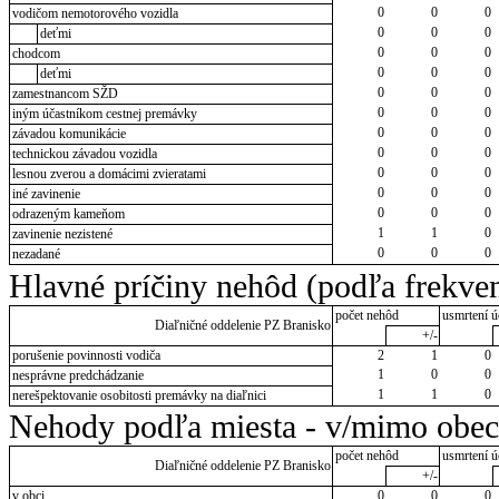
0
0
0
vodičom nemotorového vozidla
0
0
0
deťmi
0
0
0
chodcom
0
0
0
deťmi
0
0
0
zamestnancom SŽD
0
0
0
iným účastníkom cestnej premávky
0
0
0
závadou komunikácie
0
0
0
technickou závadou vozidla
0
0
0
lesnou zverou a domácimi zvieratami
0
0
0
iné zavinenie
0
0
0
odrazeným kameňom
1
1
0
zavinenie nezistené
0
0
0
nezadané
Hlavné príčiny nehôd (podľa frekven
počet nehôd
usmrtení ú
Diaľničné oddelenie PZ Branisko
+/-
porušenie povinnosti vodiča
2
1
0
1
0
0
nesprávne predchádzanie
1
1
0
nerešpektovanie osobitosti premávky na diaľnici
Nehody podľa miesta - v/mimo obec
počet nehôd
usmrtení ú
Diaľničné oddelenie PZ Branisko
+/-
v obci
0
0
0