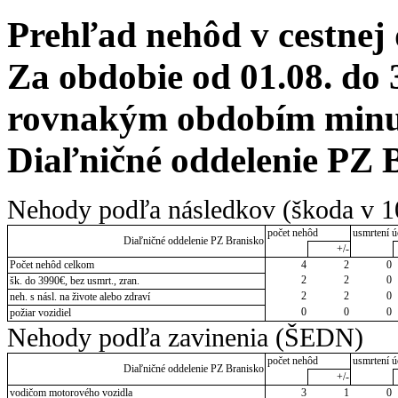
Prehľad nehôd v cestnej
Za obdobie od 01.08. do 
rovnakým obdobím minulé
Diaľničné oddelenie PZ 
Nehody podľa následkov (škoda v 1
počet nehôd
usmrtení ú
Diaľničné oddelenie PZ Branisko
+/-
Počet nehôd celkom
4
2
0
2
2
0
šk. do 3990€, bez usmrt., zran.
2
2
0
neh. s násl. na živote alebo zdraví
0
0
0
požiar vozidiel
Nehody podľa zavinenia (ŠEDN)
počet nehôd
usmrtení ú
Diaľničné oddelenie PZ Branisko
+/-
vodičom motorového vozidla
3
1
0