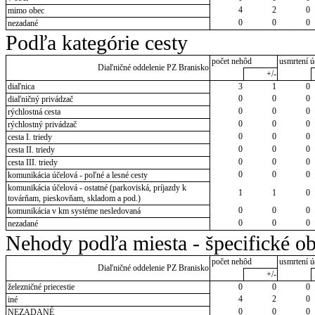
4
2
0
mimo obec
0
0
0
nezadané
Podľa kategórie cesty
počet nehôd
usmrtení ú
Diaľničné oddelenie PZ Branisko
+/-
diaľnica
3
1
0
0
0
0
diaľničný privádzač
0
0
0
rýchlostná cesta
0
0
0
rýchlostný privádzač
0
0
0
cesta I. triedy
0
0
0
cesta II. triedy
0
0
0
cesta III. triedy
0
0
0
komunikácia účelová - poľné a lesné cesty
komunikácia účelová - ostatné (parkoviská, príjazdy k
1
1
0
továrňam, pieskovňam, skladom a pod.)
0
0
0
komunikácia v km systéme nesledovaná
0
0
0
nezadané
Nehody podľa miesta - špecifické ob
počet nehôd
usmrtení ú
Diaľničné oddelenie PZ Branisko
+/-
železničné priecestie
0
0
0
4
2
0
iné
0
0
0
NEZADANÉ