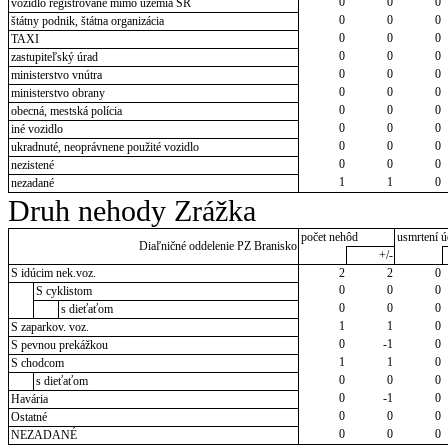
0
0
0
vozidlo registrované mimo územia SR
0
0
0
štátny podnik, štátna organizácia
0
0
0
TAXI
0
0
0
zastupiteľský úrad
0
0
0
ministerstvo vnútra
0
0
0
ministerstvo obrany
0
0
0
obecná, mestská polícia
0
0
0
iné vozidlo
0
0
0
ukradnuté, neoprávnene použité vozidlo
0
0
0
nezistené
1
1
0
nezadané
Druh nehody Zrážka
počet nehôd
usmrtení ú
Diaľničné oddelenie PZ Branisko
+/-
S idúcim nek.voz.
2
2
0
0
0
0
S cyklistom
0
0
0
s dieťaťom
1
1
0
S zaparkov. voz.
0
-1
0
S pevnou prekážkou
1
1
0
S chodcom
0
0
0
s dieťaťom
0
-1
0
Havária
0
0
0
Ostatné
0
0
0
NEZADANÉ