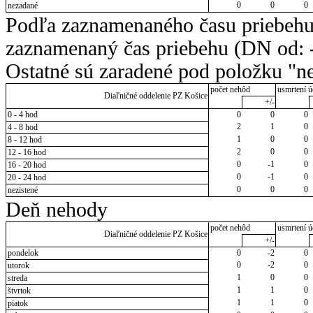
0
0
0
nezadané
Podľa zaznamenaného času priebehu
zaznamenaný čas priebehu (DN od: -
Ostatné sú zaradené pod položku "ne
počet nehôd
usmrtení ú
Diaľničné oddelenie PZ Košice
+/-
0 - 4 hod
0
0
0
2
1
0
4 - 8 hod
1
0
0
8 - 12 hod
2
0
0
12 - 16 hod
0
-1
0
16 - 20 hod
0
-1
0
20 - 24 hod
0
0
0
nezistené
Deň nehody
počet nehôd
usmrtení ú
Diaľničné oddelenie PZ Košice
+/-
pondelok
0
-2
0
0
-2
0
utorok
1
0
0
streda
1
1
0
štvrtok
1
1
0
piatok