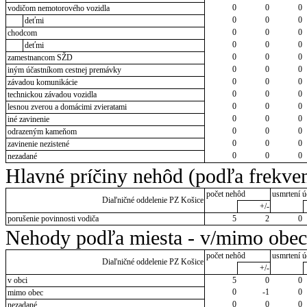
0
0
0
vodičom nemotorového vozidla
0
0
0
deťmi
0
0
0
chodcom
0
0
0
deťmi
0
0
0
zamestnancom SŽD
0
0
0
iným účastníkom cestnej premávky
0
0
0
závadou komunikácie
0
0
0
technickou závadou vozidla
0
0
0
lesnou zverou a domácimi zvieratami
0
0
0
iné zavinenie
0
0
0
odrazeným kameňom
0
0
0
zavinenie nezistené
0
0
0
nezadané
Hlavné príčiny nehôd (podľa frekven
počet nehôd
usmrtení ú
Diaľničné oddelenie PZ Košice
+/-
porušenie povinnosti vodiča
5
2
0
Nehody podľa miesta - v/mimo obec
počet nehôd
usmrtení ú
Diaľničné oddelenie PZ Košice
+/-
v obci
5
0
0
0
-1
0
mimo obec
0
0
0
nezadané