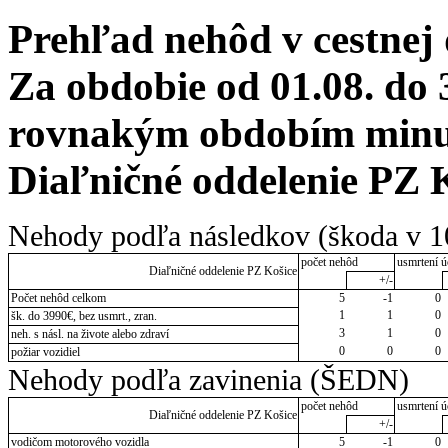
Prehľad nehôd v cestnej
Za obdobie od 01.08. do 
rovnakým obdobím minulé
Diaľničné oddelenie PZ 
Nehody podľa následkov (škoda v 1
počet nehôd
usmrtení ú
Diaľničné oddelenie PZ Košice
+/-
Počet nehôd celkom
5
-1
0
1
1
0
šk. do 3990€, bez usmrt., zran.
3
1
0
neh. s násl. na živote alebo zdraví
0
0
0
požiar vozidiel
Nehody podľa zavinenia (ŠEDN)
počet nehôd
usmrtení ú
Diaľničné oddelenie PZ Košice
+/-
vodičom motorového vozidla
5
-1
0