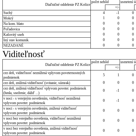
počet nehôd
usmrtení ú
Diaľničné oddelenie PZ Košice
+/-
Suchý
4
-1
0
1
0
0
Mokrý
0
0
0
Na kom. blato
0
0
0
Poľadovica
0
0
0
Kašovitý sneh
0
0
0
Iný stav komunik.
0
0
0
NEZADANÉ
Viditeľnosť
počet nehôd
usmrtení ú
Diaľničné oddelenie PZ Košice
+/-
cez deň, viditeľnosť neznížená vplyvom poveternostných
5
1
0
podmienok
0
0
0
cez deň, znížená viditeľnosť (svitanie, súmrak)
cez deň, znížená viditeľnosť vplyvom poveter. podmienok
0
-1
0
(hmla, sneženie, dážď ...)
v noci - s verejným osvetlením, viditeľnosť neznížená
0
-1
0
vplyvom poveter. podmienok
v noci - s verejným osvetlením, znížená viditeľnosť
0
0
0
vplyvom poveter. podmienok
v noci bez verejného osvetlenia, viditeľnosť neznížená
0
0
0
vplyvom poveter. podmienok
v noci bez verejného osvetlenia, znížená viditeľnosť
0
0
0
vplyvom poveter. podmienok