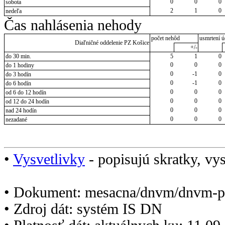
0
0
0
sobota
2
1
0
nedeľa
Čas nahlásenia nehody
počet nehôd
usmrtení ú
Diaľničné oddelenie PZ Košice
+/-
do 30 min.
5
1
0
0
0
0
do 1 hodiny
0
-1
0
do 3 hodín
0
-1
0
do 6 hodín
0
0
0
od 6 do 12 hodín
0
0
0
od 12 do 24 hodín
0
0
0
nad 24 hodín
0
0
0
nezadané
•
Vysvetlivky
- popisujú skratky, vys
• Dokument: mesacna/dnvm/dnvm-p
• Zdroj dát: systém IS DN