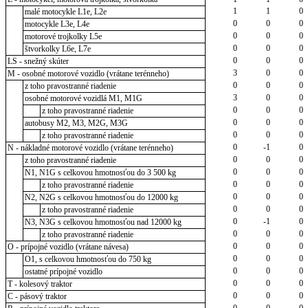
1
1
0
malé motocykle L1e, L2e
0
0
0
motocykle L3e, L4e
0
0
0
motorové trojkolky L5e
0
0
0
štvorkolky L6e, L7e
0
0
0
LS - snežný skúter
3
0
0
M - osobné motorové vozidlo (vrátane terénneho)
0
0
0
z toho pravostranné riadenie
3
0
0
osobné motorové vozidlá M1, M1G
0
0
0
z toho pravostranné riadenie
0
0
0
autobusy M2, M3, M2G, M3G
0
0
0
z toho pravostranné riadenie
0
-1
0
N - nákladné motorové vozidlo (vrátane terénneho)
0
0
0
z toho pravostranné riadenie
0
0
0
N1, N1G s celkovou hmotnosťou do 3 500 kg
0
0
0
z toho pravostranné riadenie
0
0
0
N2, N2G s celkovou hmotnosťou do 12000 kg
0
0
0
z toho pravostranné riadenie
0
-1
0
N3, N3G s celkovou hmotnosťou nad 12000 kg
0
0
0
z toho pravostranné riadenie
0
0
0
O - prípojné vozidlo (vrátane návesa)
0
0
0
O1, s celkovou hmotnosťou do 750 kg
0
0
0
ostatné prípojné vozidlo
0
0
0
T - kolesový traktor
0
0
0
C - pásový traktor
0
0
0