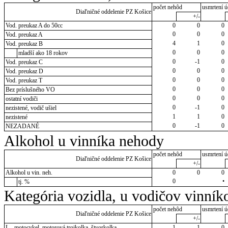
počet nehôd
usmrtení ú
Diaľničné oddelenie PZ Košice
+/-
Vod. preukaz A do 50cc
0
0
0
0
0
0
Vod. preukaz A
4
1
0
Vod. preukaz B
0
0
0
mladší ako 18 rokov
0
-1
0
Vod. preukaz C
0
0
0
Vod. preukaz D
0
0
0
Vod. preukaz T
0
0
0
Bez príslušného VO
0
0
0
ostatní vodiči
0
-1
0
nezistené, vodič ušiel
1
1
0
nezistené
0
-1
0
NEZADANÉ
Alkohol u vinníka nehody
počet nehôd
usmrtení ú
Diaľničné oddelenie PZ Košice
+/-
Alkohol u vin. neh.
0
0
0
0
•
tj. %
Kategória vozidla, u vodičov vinník
počet nehôd
usmrtení ú
Diaľničné oddelenie PZ Košice
+/-
L - motocykel, motorová trojkolka, štvorkolka
1
1
0