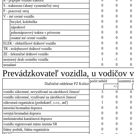
R - prípojné vozidlo traktora
0
0
0
S - traktorom ťahaný vymeniteľný stroj
0
0
0
P - pracovný stroj
0
0
0
V - iné cestné vozidlo
0
0
0
bicykel, kolobežka
0
0
0
záprahové
0
0
0
jednonápravový traktor s prívesom
0
0
0
ostatné iné cestné vozidlo
0
0
0
ELEK - električkové dráhové vozidlo
0
0
0
TR - trolejbusové dráhové vozidlo
0
0
0
ZE - železničné dráhové vozidlo
1
-1
0
nezistený druh cestného vozidla
0
0
0
nezadané
Prevádzkovateľ vozidla, u vodičov 
počet nehôd
usmrtení ú
Diaľničné oddelenie PZ Košice
+/-
vozidlo súkromné, nevyužívané na zárobkovú činnosť
3
0
0
0
0
0
vozidlo súkromné, využívané na zárobkovú činnosť
1
0
0
súkromná organizácia (podnikateľ, s.r.o., atď)
0
0
0
mestská hromadná doprava
0
0
0
verejná hromadná doprava
0
0
0
medzinárodná kamiónová doprava
0
0
0
vozidlo registrované mimo územia SR
0
0
0
štátny podnik, štátna organizácia