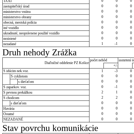
0
0
0
TAXI
0
0
0
zastupiteľský úrad
0
0
0
ministerstvo vnútra
0
0
0
ministerstvo obrany
0
0
0
obecná, mestská polícia
0
0
0
iné vozidlo
0
0
0
ukradnuté, neoprávnene použité vozidlo
0
0
0
nezistené
1
-1
0
nezadané
Druh nehody Zrážka
počet nehôd
usmrtení ú
Diaľničné oddelenie PZ Košice
+/-
S idúcim nek.voz.
1
-3
0
0
0
0
S cyklistom
0
0
0
s dieťaťom
0
-1
0
S zaparkov. voz.
2
1
0
S pevnou prekážkou
2
2
0
S chodcom
0
0
0
s dieťaťom
0
0
0
Havária
0
0
0
Ostatné
0
0
0
NEZADANÉ
Stav povrchu komunikácie