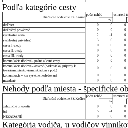
Podľa kategórie cesty
počet nehôd
usmrtení ú
Diaľničné oddelenie PZ Košice
+/-
diaľnica
0
0
0
0
0
0
diaľničný privádzač
2
-1
0
rýchlostná cesta
3
0
0
rýchlostný privádzač
0
0
0
cesta I. triedy
0
0
0
cesta II. triedy
0
0
0
cesta III. triedy
0
0
0
komunikácia účelová - poľné a lesné cesty
komunikácia účelová - ostatné (parkoviská, príjazdy k
0
0
0
továrňam, pieskovňam, skladom a pod.)
0
0
0
komunikácia v km systéme nesledovaná
0
0
0
nezadané
Nehody podľa miesta - špecifické ob
počet nehôd
usmrtení ú
Diaľničné oddelenie PZ Košice
+/-
železničné priecestie
0
0
0
5
-1
0
iné
0
0
0
NEZADANÉ
Kategória vodiča, u vodičov vinník