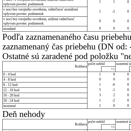
1
1
0
vplyvom poveter. podmienok
v noci bez verejného osvetlenia, viditeľnosť neznížená
1
-2
0
vplyvom poveter. podmienok
v noci bez verejného osvetlenia, znížená viditeľnosť
0
0
0
vplyvom poveter. podmienok
0
0
0
nezadané
Podľa zaznamenaného času priebehu
zaznamenaný čas priebehu (DN od: -
Ostatné sú zaradené pod položku "ne
počet nehôd
usmrtení ú
Rožňava
+/-
0 - 4 hod
1
0
0
0
0
0
4 - 8 hod
1
-6
0
8 - 12 hod
5
-1
0
12 - 16 hod
3
2
0
16 - 20 hod
1
-2
0
20 - 24 hod
1
0
0
nezistené
Deň nehody
počet nehôd
usmrtení ú
Rožňava
+/-