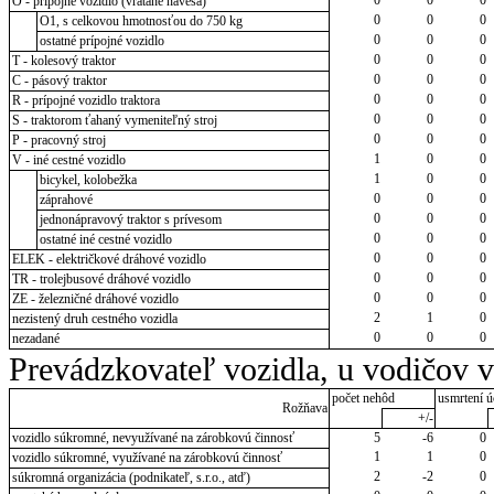
O - prípojné vozidlo (vrátane návesa)
0
0
0
O1, s celkovou hmotnosťou do 750 kg
0
0
0
ostatné prípojné vozidlo
0
0
0
T - kolesový traktor
0
0
0
C - pásový traktor
0
0
0
R - prípojné vozidlo traktora
0
0
0
S - traktorom ťahaný vymeniteľný stroj
0
0
0
P - pracovný stroj
1
0
0
V - iné cestné vozidlo
1
0
0
bicykel, kolobežka
0
0
0
záprahové
0
0
0
jednonápravový traktor s prívesom
0
0
0
ostatné iné cestné vozidlo
0
0
0
ELEK - električkové dráhové vozidlo
0
0
0
TR - trolejbusové dráhové vozidlo
0
0
0
ZE - železničné dráhové vozidlo
2
1
0
nezistený druh cestného vozidla
0
0
0
nezadané
Prevádzkovateľ vozidla, u vodičov 
počet nehôd
usmrtení ú
Rožňava
+/-
vozidlo súkromné, nevyužívané na zárobkovú činnosť
5
-6
0
1
1
0
vozidlo súkromné, využívané na zárobkovú činnosť
2
-2
0
súkromná organizácia (podnikateľ, s.r.o., atď)