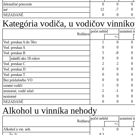
železničné priecestie
0
0
0
12
-7
0
iné
0
0
0
NEZADANÉ
Kategória vodiča, u vodičov vinník
počet nehôd
usmrtení ú
Rožňava
+/-
Vod. preukaz A do 50cc
1
0
0
0
0
0
Vod. preukaz A
5
-8
0
Vod. preukaz B
0
0
0
mladší ako 18 rokov
2
2
0
Vod. preukaz C
0
0
0
Vod. preukaz D
0
0
0
Vod. preukaz T
0
0
0
Bez príslušného VO
1
0
0
ostatní vodiči
2
-1
0
nezistené, vodič ušiel
0
0
0
nezistené
0
0
0
NEZADANÉ
Alkohol u vinníka nehody
počet nehôd
usmrtení ú
Rožňava
+/-
Alkohol u vin. neh.
1
0
0
8,3
•
tj. %