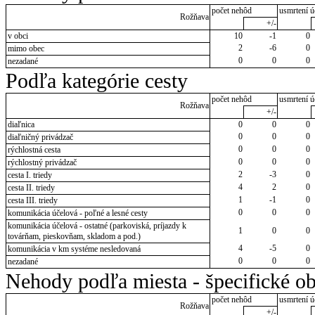
počet nehôd
usmrtení ú
Rožňava
+/-
v obci
10
-1
0
2
-6
0
mimo obec
0
0
0
nezadané
Podľa kategórie cesty
počet nehôd
usmrtení ú
Rožňava
+/-
diaľnica
0
0
0
0
0
0
diaľničný privádzač
0
0
0
rýchlostná cesta
0
0
0
rýchlostný privádzač
2
-3
0
cesta I. triedy
4
2
0
cesta II. triedy
1
-1
0
cesta III. triedy
0
0
0
komunikácia účelová - poľné a lesné cesty
komunikácia účelová - ostatné (parkoviská, príjazdy k
1
0
0
továrňam, pieskovňam, skladom a pod.)
4
-5
0
komunikácia v km systéme nesledovaná
0
0
0
nezadané
Nehody podľa miesta - špecifické ob
počet nehôd
usmrtení ú
Rožňava
+/-