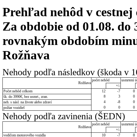
Prehľad nehôd v cestnej
Za obdobie od 01.08. do 
rovnakým obdobím minulé
Rožňava
Nehody podľa následkov (škoda v 1
počet nehôd
usmrtení ú
Rožňava
+/-
Počet nehôd celkom
12
-7
0
8
3
0
šk. do 3990€, bez usmrt., zran.
4
-8
0
neh. s násl. na živote alebo zdraví
0
0
0
požiar vozidiel
Nehody podľa zavinenia (ŠEDN)
počet nehôd
usmrtení ú
Rožňava
+/-
vodičom motorového vozidla
10
-7
0