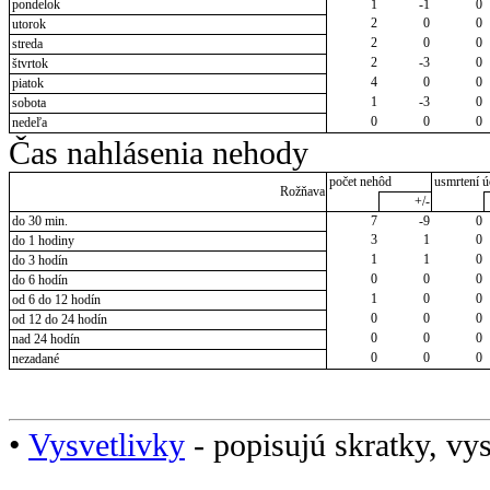
pondelok
1
-1
0
2
0
0
utorok
2
0
0
streda
2
-3
0
štvrtok
4
0
0
piatok
1
-3
0
sobota
0
0
0
nedeľa
Čas nahlásenia nehody
počet nehôd
usmrtení ú
Rožňava
+/-
do 30 min.
7
-9
0
3
1
0
do 1 hodiny
1
1
0
do 3 hodín
0
0
0
do 6 hodín
1
0
0
od 6 do 12 hodín
0
0
0
od 12 do 24 hodín
0
0
0
nad 24 hodín
0
0
0
nezadané
•
Vysvetlivky
- popisujú skratky, vys