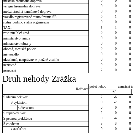
0
0
0
mestská hromadná doprava
0
0
0
verejná hromadná doprava
0
0
0
medzinárodná kamiónová doprava
0
-1
0
vozidlo registrované mimo územia SR
0
0
0
štátny podnik, štátna organizácia
1
1
0
TAXI
0
0
0
zastupiteľský úrad
0
0
0
ministerstvo vnútra
0
0
0
ministerstvo obrany
0
0
0
obecná, mestská polícia
0
0
0
iné vozidlo
0
0
0
ukradnuté, neoprávnene použité vozidlo
0
0
0
nezistené
2
0
0
nezadané
Druh nehody Zrážka
počet nehôd
usmrtení ú
Rožňava
+/-
S idúcim nek.voz.
2
-6
0
0
-2
0
S cyklistom
0
0
0
s dieťaťom
2
0
0
S zaparkov. voz.
0
-4
0
S pevnou prekážkou
3
3
0
S chodcom
0
0
0
s dieťaťom