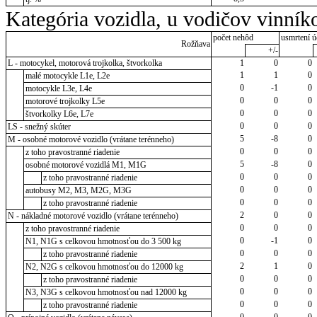
Kategória vozidla, u vodičov vinník
počet nehôd
usmrtení ú
Rožňava
+/-
L - motocykel, motorová trojkolka, štvorkolka
1
0
0
1
1
0
malé motocykle L1e, L2e
0
-1
0
motocykle L3e, L4e
0
0
0
motorové trojkolky L5e
0
0
0
štvorkolky L6e, L7e
0
0
0
LS - snežný skúter
5
-8
0
M - osobné motorové vozidlo (vrátane terénneho)
0
0
0
z toho pravostranné riadenie
5
-8
0
osobné motorové vozidlá M1, M1G
0
0
0
z toho pravostranné riadenie
0
0
0
autobusy M2, M3, M2G, M3G
0
0
0
z toho pravostranné riadenie
2
0
0
N - nákladné motorové vozidlo (vrátane terénneho)
0
0
0
z toho pravostranné riadenie
0
-1
0
N1, N1G s celkovou hmotnosťou do 3 500 kg
0
0
0
z toho pravostranné riadenie
2
1
0
N2, N2G s celkovou hmotnosťou do 12000 kg
0
0
0
z toho pravostranné riadenie
0
0
0
N3, N3G s celkovou hmotnosťou nad 12000 kg
0
0
0
z toho pravostranné riadenie
0
0
0