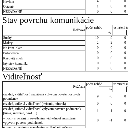
4
0
0
Havária
1
0
0
Ostatné
0
0
0
NEZADANÉ
Stav povrchu komunikácie
počet nehôd
usmrtení ú
Rožňava
+/-
Suchý
10
-9
0
2
2
0
Mokrý
0
0
0
Na kom. blato
0
0
0
Poľadovica
0
0
0
Kašovitý sneh
0
0
0
Iný stav komunik.
0
0
0
NEZADANÉ
Viditeľnosť
počet nehôd
usmrtení ú
Rožňava
+/-
cez deň, viditeľnosť neznížená vplyvom poveternostných
9
-6
0
podmienok
0
0
0
cez deň, znížená viditeľnosť (svitanie, súmrak)
cez deň, znížená viditeľnosť vplyvom poveter. podmienok
1
1
0
(hmla, sneženie, dážď ...)
v noci - s verejným osvetlením, viditeľnosť neznížená
0
-1
0
vplyvom poveter. podmienok
v noci - s verejným osvetlením, znížená viditeľnosť