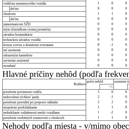
1
0
0
vodičom nemotorového vozidla
0
0
0
deťmi
1
1
0
chodcom
0
0
0
deťmi
0
0
0
zamestnancom SŽD
0
0
0
iným účastníkom cestnej premávky
0
0
0
závadou komunikácie
0
0
0
technickou závadou vozidla
0
-1
0
lesnou zverou a domácimi zvieratami
0
0
0
iné zavinenie
0
0
0
odrazeným kameňom
0
0
0
zavinenie nezistené
0
0
0
nezadané
Hlavné príčiny nehôd (podľa frekven
počet nehôd
usmrtení ú
Rožňava
+/-
porušenie povinnosti vodiča
5
0
0
2
-1
0
nedovolená rýchlosť jazdy
2
2
0
porušenie pravidiel pri preprave nákladu
1
1
0
nesprávne predchádzanie
1
-2
0
nedodržanie vzdialenosti medzi vozidlami
1
1
0
porušenie osobitných ustanovení o chodcoch
Nehody podľa miesta - v/mimo obec