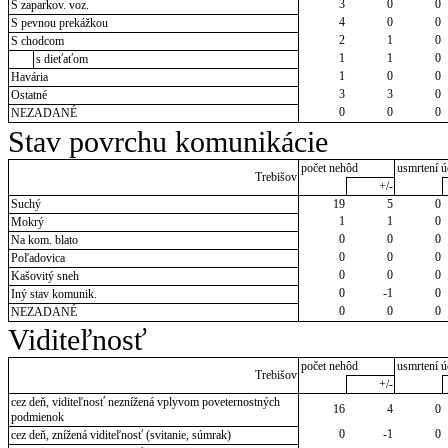
3
0
0
S zaparkov. voz.
4
0
0
S pevnou prekážkou
2
1
0
S chodcom
1
1
0
s dieťaťom
1
0
0
Havária
3
3
0
Ostatné
0
0
0
NEZADANÉ
Stav povrchu komunikácie
počet nehôd
usmrtení ú
Trebišov
+/-
Suchý
19
5
0
1
1
0
Mokrý
0
0
0
Na kom. blato
0
0
0
Poľadovica
0
0
0
Kašovitý sneh
0
-1
0
Iný stav komunik.
0
0
0
NEZADANÉ
Viditeľnosť
počet nehôd
usmrtení ú
Trebišov
+/-
cez deň, viditeľnosť neznížená vplyvom poveternostných
16
4
0
podmienok
0
-1
0
cez deň, znížená viditeľnosť (svitanie, súmrak)