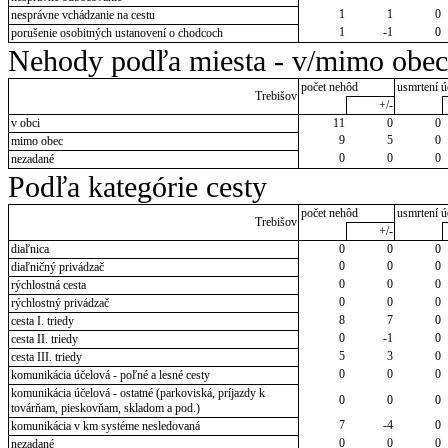
1
1
0
nesprávne vchádzanie na cestu
1
-1
0
porušenie osobitných ustanovení o chodcoch
Nehody podľa miesta - v/mimo obec
počet nehôd
usmrtení ú
Trebišov
+/-
v obci
11
0
0
9
5
0
mimo obec
0
0
0
nezadané
Podľa kategórie cesty
počet nehôd
usmrtení ú
Trebišov
+/-
diaľnica
0
0
0
0
0
0
diaľničný privádzač
0
0
0
rýchlostná cesta
0
0
0
rýchlostný privádzač
8
7
0
cesta I. triedy
0
-1
0
cesta II. triedy
5
3
0
cesta III. triedy
0
0
0
komunikácia účelová - poľné a lesné cesty
komunikácia účelová - ostatné (parkoviská, príjazdy k
0
0
0
továrňam, pieskovňam, skladom a pod.)
7
-4
0
komunikácia v km systéme nesledovaná
0
0
0
nezadané