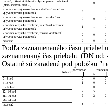
cez deň, znížená viditeľnosť vplyvom poveter. podmienok
0
0
0
(hmla, sneženie, dážď ...)
v noci - s verejným osvetlením, viditeľnosť neznížená
3
1
0
vplyvom poveter. podmienok
v noci - s verejným osvetlením, znížená viditeľnosť
0
0
0
vplyvom poveter. podmienok
v noci bez verejného osvetlenia, viditeľnosť neznížená
1
1
0
vplyvom poveter. podmienok
v noci bez verejného osvetlenia, znížená viditeľnosť
0
0
0
vplyvom poveter. podmienok
0
0
0
nezadané
Podľa zaznamenaného času priebehu
zaznamenaný čas priebehu (DN od: -
Ostatné sú zaradené pod položku "ne
počet nehôd
usmrtení ú
Trebišov
+/-
0 - 4 hod
0
0
0
1
0
0
4 - 8 hod
3
0
0
8 - 12 hod
7
5
0
12 - 16 hod
5
-2
0
16 - 20 hod
3
1
0
20 - 24 hod
1
1
0
nezistené