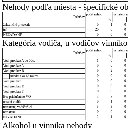
Nehody podľa miesta - špecifické ob
počet nehôd
usmrtení ú
Trebišov
+/-
železničné priecestie
0
-1
0
20
6
0
iné
0
0
0
NEZADANÉ
Kategória vodiča, u vodičov vinník
počet nehôd
usmrtení ú
Trebišov
+/-
Vod. preukaz A do 50cc
1
0
0
0
0
0
Vod. preukaz A
9
-2
0
Vod. preukaz B
0
0
0
mladší ako 18 rokov
0
0
0
Vod. preukaz C
0
0
0
Vod. preukaz D
0
0
0
Vod. preukaz T
2
2
0
Bez príslušného VO
0
-1
0
ostatní vodiči
3
3
0
nezistené, vodič ušiel
0
0
0
nezistené
2
1
0
NEZADANÉ
Alkohol u vinníka nehody