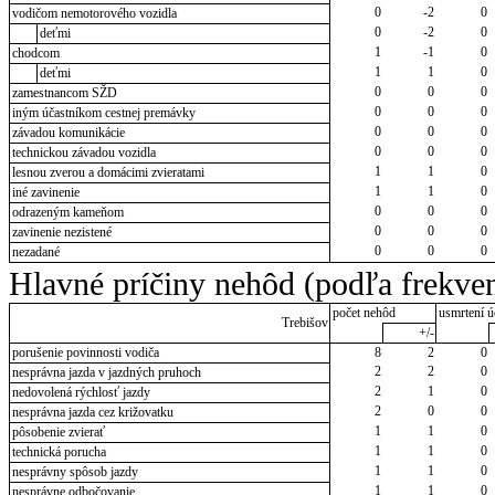
0
-2
0
vodičom nemotorového vozidla
0
-2
0
deťmi
1
-1
0
chodcom
1
1
0
deťmi
0
0
0
zamestnancom SŽD
0
0
0
iným účastníkom cestnej premávky
0
0
0
závadou komunikácie
0
0
0
technickou závadou vozidla
1
1
0
lesnou zverou a domácimi zvieratami
1
1
0
iné zavinenie
0
0
0
odrazeným kameňom
0
0
0
zavinenie nezistené
0
0
0
nezadané
Hlavné príčiny nehôd (podľa frekven
počet nehôd
usmrtení ú
Trebišov
+/-
porušenie povinnosti vodiča
8
2
0
2
2
0
nesprávna jazda v jazdných pruhoch
2
1
0
nedovolená rýchlosť jazdy
2
0
0
nesprávna jazda cez križovatku
1
1
0
pôsobenie zvierať
1
1
0
technická porucha
1
1
0
nesprávny spôsob jazdy
1
1
0
nesprávne odbočovanie