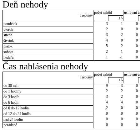
Deň nehody
počet nehôd
usmrtení ú
Trebišov
+/-
pondelok
3
1
0
2
0
0
utorok
3
2
0
streda
4
0
0
štvrtok
5
2
0
piatok
2
1
0
sobota
1
-1
0
nedeľa
Čas nahlásenia nehody
počet nehôd
usmrtení ú
Trebišov
+/-
do 30 min.
9
-3
0
2
2
0
do 1 hodiny
3
2
0
do 3 hodín
4
4
0
do 6 hodín
2
0
0
od 6 do 12 hodín
0
0
0
od 12 do 24 hodín
0
0
0
nad 24 hodín
0
0
0
nezadané