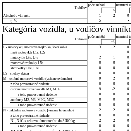
počet nehôd
usmrtení ú
Trebišov
+/-
Alkohol u vin. neh.
1
-2
0
5
•
tj. %
Kategória vozidla, u vodičov vinník
počet nehôd
usmrtení ú
Trebišov
+/-
L - motocykel, motorová trojkolka, štvorkolka
3
2
0
1
1
0
malé motocykle L1e, L2e
2
1
0
motocykle L3e, L4e
0
0
0
motorové trojkolky L5e
0
0
0
štvorkolky L6e, L7e
0
0
0
LS - snežný skúter
9
-2
0
M - osobné motorové vozidlo (vrátane terénneho)
0
0
0
z toho pravostranné riadenie
9
-2
0
osobné motorové vozidlá M1, M1G
0
0
0
z toho pravostranné riadenie
0
0
0
autobusy M2, M3, M2G, M3G
0
0
0
z toho pravostranné riadenie
2
2
0
N - nákladné motorové vozidlo (vrátane terénneho)
0
0
0
z toho pravostranné riadenie
2
2
0
N1, N1G s celkovou hmotnosťou do 3 500 kg
0
0
0
z toho pravostranné riadenie
0
0
0