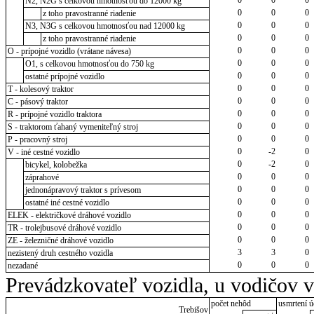
N2, N2G s celkovou hmotnosťou do 12000 kg
0
0
0
z toho pravostranné riadenie
0
0
0
N3, N3G s celkovou hmotnosťou nad 12000 kg
0
0
0
z toho pravostranné riadenie
0
0
0
O - prípojné vozidlo (vrátane návesa)
0
0
0
O1, s celkovou hmotnosťou do 750 kg
0
0
0
ostatné prípojné vozidlo
0
0
0
T - kolesový traktor
0
0
0
C - pásový traktor
0
0
0
R - prípojné vozidlo traktora
0
0
0
S - traktorom ťahaný vymeniteľný stroj
0
0
0
P - pracovný stroj
0
-2
0
V - iné cestné vozidlo
0
-2
0
bicykel, kolobežka
0
0
0
záprahové
0
0
0
jednonápravový traktor s prívesom
0
0
0
ostatné iné cestné vozidlo
0
0
0
ELEK - električkové dráhové vozidlo
0
0
0
TR - trolejbusové dráhové vozidlo
0
0
0
ZE - železničné dráhové vozidlo
3
3
0
nezistený druh cestného vozidla
0
0
0
nezadané
Prevádzkovateľ vozidla, u vodičov 
počet nehôd
usmrtení ú
Trebišov