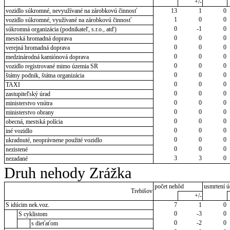
+/-
vozidlo súkromné, nevyužívané na zárobkovú činnosť
13
1
0
1
0
0
vozidlo súkromné, využívané na zárobkovú činnosť
0
-1
0
súkromná organizácia (podnikateľ, s.r.o., atď)
0
0
0
mestská hromadná doprava
0
0
0
verejná hromadná doprava
0
0
0
medzinárodná kamiónová doprava
0
0
0
vozidlo registrované mimo územia SR
0
0
0
štátny podnik, štátna organizácia
0
0
0
TAXI
0
0
0
zastupiteľský úrad
0
0
0
ministerstvo vnútra
0
0
0
ministerstvo obrany
0
0
0
obecná, mestská polícia
0
0
0
iné vozidlo
0
0
0
ukradnuté, neoprávnene použité vozidlo
0
0
0
nezistené
3
3
0
nezadané
Druh nehody Zrážka
počet nehôd
usmrtení ú
Trebišov
+/-
S idúcim nek.voz.
7
1
0
0
-3
0
S cyklistom
0
-2
0
s dieťaťom