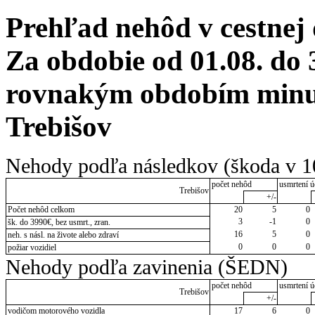
Prehľad nehôd v cestnej
Za obdobie od 01.08. do 
rovnakým obdobím minulé
Trebišov
Nehody podľa následkov (škoda v 1
počet nehôd
usmrtení ú
Trebišov
+/-
Počet nehôd celkom
20
5
0
3
-1
0
šk. do 3990€, bez usmrt., zran.
16
5
0
neh. s násl. na živote alebo zdraví
0
0
0
požiar vozidiel
Nehody podľa zavinenia (ŠEDN)
počet nehôd
usmrtení ú
Trebišov
+/-
vodičom motorového vozidla
17
6
0