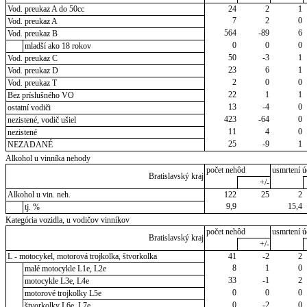
Vod. preukaz A do 50cc
24
2
1
7
2
0
Vod. preukaz A
564
-89
6
Vod. preukaz B
0
0
0
mladší ako 18 rokov
50
-3
1
Vod. preukaz C
23
6
1
Vod. preukaz D
2
0
0
Vod. preukaz T
22
1
1
Bez príslušného VO
13
-4
0
ostatní vodiči
423
-64
0
nezistené, vodič ušiel
11
4
0
nezistené
25
-9
1
NEZADANÉ
Alkohol u vinníka nehody
počet nehôd
usmrtení ú
Bratislavský kraj
+/-
Alkohol u vin. neh.
122
25
2
9,9
15,4
tj. %
Kategória vozidla, u vodičov vinníkov
počet nehôd
usmrtení ú
Bratislavský kraj
+/-
L - motocykel, motorová trojkolka, štvorkolka
41
-2
2
8
1
0
malé motocykle L1e, L2e
33
-1
2
motocykle L3e, L4e
0
0
0
motorové trojkolky L5e
0
-2
0
štvorkolky L6e, L7e