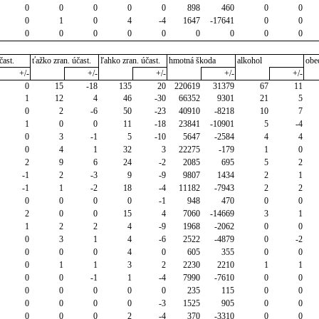
0
0
0
0
0
898
460
0
0
0
1
0
4
-4
1647
-17641
0
0
0
0
0
0
0
0
0
0
0
čast.
ťažko zran. účast.
ľahko zran. účast.
hmotná škoda
alkohol
obe
+/-
+/-
+/-
+/-
+/-
0
15
-18
135
20
220619
31379
67
11
1
12
4
46
-30
66352
9301
21
5
0
2
-6
50
-23
40910
-8218
10
7
1
0
0
11
-18
23841
-10901
5
-4
0
3
-1
5
-10
5647
-2584
4
4
0
4
1
32
3
22275
-179
1
0
2
9
6
24
-2
2085
695
5
2
-1
2
-3
9
-9
9807
1434
2
1
-1
1
-2
18
-4
11182
-7943
2
2
0
0
0
0
-1
948
470
0
0
2
0
0
15
4
7060
-14669
3
1
1
2
2
4
-9
1968
-2062
0
0
0
3
1
4
-6
2522
-4879
0
-2
0
0
0
4
0
605
355
0
0
0
1
1
3
2
2230
2210
1
1
0
0
-1
1
-4
7990
-7610
0
0
0
0
0
0
0
235
115
0
0
0
0
0
0
-3
1525
905
0
0
0
0
0
2
-4
370
-3310
0
0