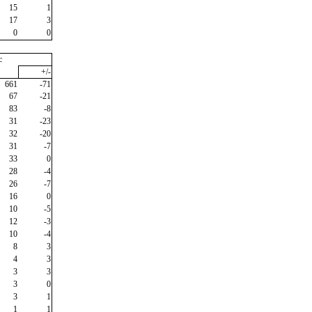
15
1
17
3
0
0
c
+/-
661
-71
67
-21
83
-8
31
-23
32
-20
31
-7
33
0
28
-4
26
-7
16
0
10
-5
12
-3
10
-4
8
3
4
3
3
3
3
0
3
1
1
1