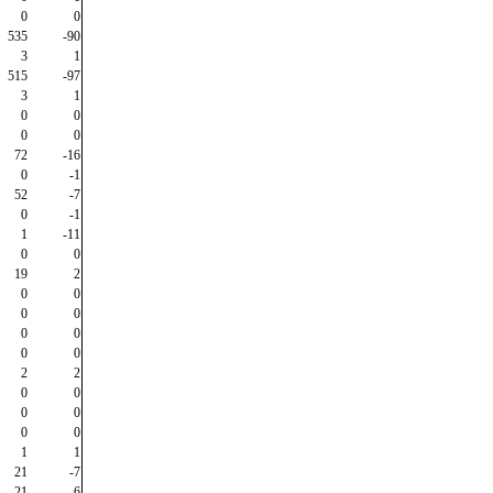
0
0
535
-90
3
1
515
-97
3
1
0
0
0
0
72
-16
0
-1
52
-7
0
-1
1
-11
0
0
19
2
0
0
0
0
0
0
0
0
2
2
0
0
0
0
0
0
1
1
21
-7
21
-6