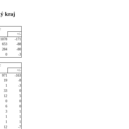
ý kraj
c
+/-
1078
-171
653
-88
284
-80
0
-3
c
+/-
971
-163
19
-8
1
-3
33
0
12
5
0
0
6
0
3
1
1
1
1
1
12
-7