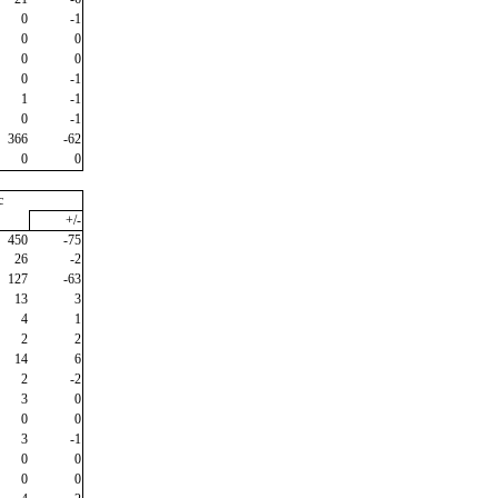
0
-1
0
0
0
0
0
-1
1
-1
0
-1
366
-62
0
0
c
+/-
450
-75
26
-2
127
-63
13
3
4
1
2
2
14
6
2
-2
3
0
0
0
3
-1
0
0
0
0