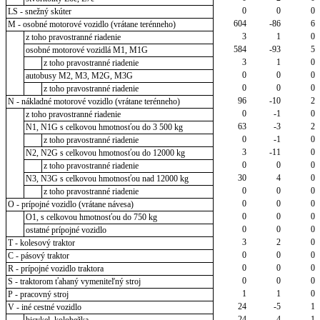
0
0
0
LS - snežný skúter
604
-86
6
M - osobné motorové vozidlo (vrátane terénneho)
3
1
0
z toho pravostranné riadenie
584
-93
5
osobné motorové vozidlá M1, M1G
3
1
0
z toho pravostranné riadenie
0
0
0
autobusy M2, M3, M2G, M3G
0
0
0
z toho pravostranné riadenie
96
-10
2
N - nákladné motorové vozidlo (vrátane terénneho)
0
-1
0
z toho pravostranné riadenie
63
-3
2
N1, N1G s celkovou hmotnosťou do 3 500 kg
0
-1
0
z toho pravostranné riadenie
3
-11
0
N2, N2G s celkovou hmotnosťou do 12000 kg
0
0
0
z toho pravostranné riadenie
30
4
0
N3, N3G s celkovou hmotnosťou nad 12000 kg
0
0
0
z toho pravostranné riadenie
0
0
0
O - prípojné vozidlo (vrátane návesa)
0
0
0
O1, s celkovou hmotnosťou do 750 kg
0
0
0
ostatné prípojné vozidlo
3
2
0
T - kolesový traktor
0
0
0
C - pásový traktor
0
0
0
R - prípojné vozidlo traktora
0
0
0
S - traktorom ťahaný vymeniteľný stroj
1
1
0
P - pracovný stroj
24
-5
1
V - iné cestné vozidlo
24
-4
1
bicykel, kolobežka