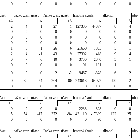
0
0
0
0
0
0
0
0
0
čast.
ťažko zran. účast.
ľahko zran. účast.
hmotná škoda
alkohol
obe
+/-
+/-
+/-
+/-
+/-
2
4
1
27
1
127385
44877
8
4
0
0
0
0
0
0
0
0
0
0
0
0
0
0
0
0
0
0
0
0
0
0
0
0
0
0
0
1
3
1
26
6
21660
7863
5
1
2
4
-1
43
9
27302
418
9
4
0
7
6
10
-8
3730
-2840
3
1
0
0
0
0
0
191
131
1
1
0
0
0
2
-2
9467
-828
6
2
0
36
-24
264
-100
243613
-64972
90
12
0
0
0
0
-1
0
-150
0
0
čast.
ťažko zran. účast.
ľahko zran. účast.
hmotná škoda
alkohol
obe
+/-
+/-
+/-
+/-
+/-
0
0
0
0
-1
2238
1868
0
0
5
54
-17
372
-94
431110
-17339
122
25
0
0
0
0
0
0
-30
0
0
čast.
ťažko zran. účast.
ľahko zran. účast.
hmotná škoda
alkohol
obe
+/-
+/-
+/-
+/-
+/-