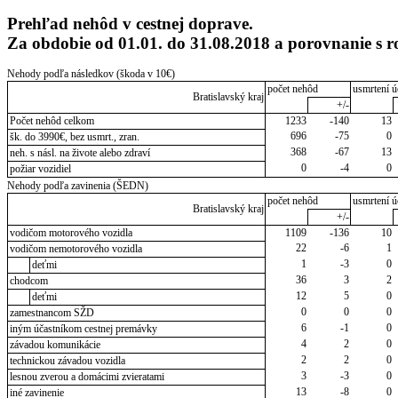
Prehľad nehôd v cestnej doprave.
Za obdobie od 01.01. do 31.08.2018 a porovnanie s 
Nehody podľa následkov (škoda v 10€)
počet nehôd
usmrtení ú
Bratislavský kraj
+/-
Počet nehôd celkom
1233
-140
13
696
-75
0
šk. do 3990€, bez usmrt., zran.
368
-67
13
neh. s násl. na živote alebo zdraví
0
-4
0
požiar vozidiel
Nehody podľa zavinenia (ŠEDN)
počet nehôd
usmrtení ú
Bratislavský kraj
+/-
vodičom motorového vozidla
1109
-136
10
22
-6
1
vodičom nemotorového vozidla
1
-3
0
deťmi
36
3
2
chodcom
12
5
0
deťmi
0
0
0
zamestnancom SŽD
6
-1
0
iným účastníkom cestnej premávky
4
2
0
závadou komunikácie
2
2
0
technickou závadou vozidla
3
-3
0
lesnou zverou a domácimi zvieratami
13
-8
0
iné zavinenie