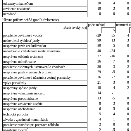
20
4
0
odrazeným kameňom
18
3
0
zavinenie nezistené
0
0
0
nezadané
Hlavné príčiny nehôd (podľa frekvencie)
počet nehôd
usmrtení ú
Bratislavský kraj
+/-
porušenie povinnosti vodiča
729
-55
4
99
-13
3
nedovolená rýchlosť jazdy
89
-5
0
nesprávna jazda cez križovatku
40
-24
1
nedodržanie vzdialenosti medzi vozidlami
37
-16
0
nesprávne otáčanie a cúvanie
36
-7
0
nesprávne odbočovanie
36
3
2
porušenie osobitných ustanovení o chodcoch
29
-5
0
nesprávna jazda v jazdných pruhoch
26
-7
0
porušenie povinnosti účastníka cestnej premávky
21
3
0
vplyv prevádzky
18
-4
2
nesprávny spôsob jazdy
14
-1
1
nesprávne vchádzanie na cestu
13
-5
0
nesprávne predchádzanie
8
3
0
nesprávne zastavenie a státie
6
5
0
nesprávne obchádzanie
5
4
0
technická porucha
4
1
0
závada v zjazdnosti komunikácie
3
0
0
porušenie pravidiel pri preprave nákladu
2
-5
0
pôsobenie zvierať