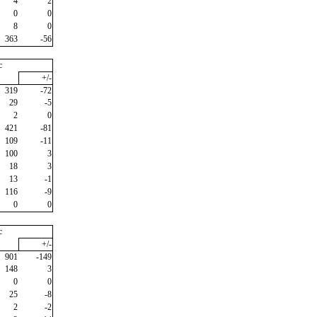
4
2
0
0
8
0
363
-56
c
+/-
319
-72
29
-5
2
0
421
-81
109
-11
100
3
18
3
13
-1
116
-9
0
0
c
+/-
901
-149
148
3
0
0
25
-8
2
-2