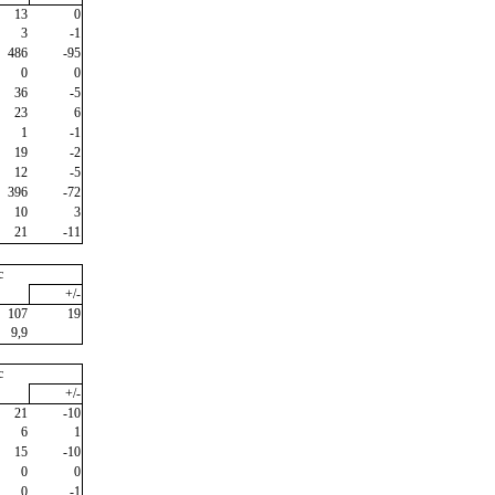
13
0
3
-1
486
-95
0
0
36
-5
23
6
1
-1
19
-2
12
-5
396
-72
10
3
21
-11
c
+/-
107
19
9,9
c
+/-
21
-10
6
1
15
-10
0
0
0
-1