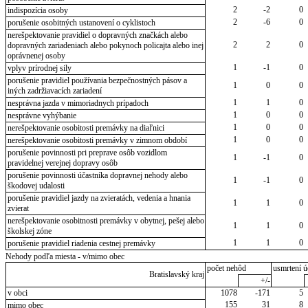
2
-2
0
indispozícia osoby
2
-6
0
porušenie osobitných ustanovení o cyklistoch
nerešpektovanie pravidiel o dopravných značkách alebo
2
2
0
dopravných zariadeniach alebo pokynoch policajta alebo inej
oprávnenej osoby
1
-1
0
vplyv prírodnej sily
porušenie pravidiel používania bezpečnostných pásov a
1
0
0
iných zadržiavacích zariadení
1
1
0
nesprávna jazda v mimoriadnych prípadoch
1
0
0
nesprávne vyhýbanie
1
0
0
nerešpektovanie osobitosti premávky na diaľnici
1
0
0
nerešpektovanie osobitosti premávky v zimnom období
porušenie povinnosti pri preprave osôb vozidlom
1
-1
0
pravidelnej verejnej dopravy osôb
porušenie povinnosti účastníka dopravnej nehody alebo
1
-1
0
škodovej udalosti
porušenie pravidiel jazdy na zvieratách, vedenia a hnania
1
1
0
zvierat
nerešpektovanie osobitnosti premávky v obytnej, pešej alebo
1
1
0
školskej zóne
1
1
0
porušenie pravidiel riadenia cestnej premávky
Nehody podľa miesta - v/mimo obec
počet nehôd
usmrtení ú
Bratislavský kraj
+/-
v obci
1078
-171
5
155
31
8
mimo obec