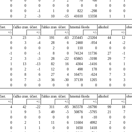
0
0
0
3
2
70
-60
1
1
0
0
0
0
0
0
0
0
0
0
0
-1
1
0
822
-298
0
0
0
2
-3
10
-15
41610
13358
1
1
čast.
ťažko zran. účast.
ľahko zran. účast.
hmotná škoda
alkohol
obe
+/-
+/-
+/-
+/-
+/-
3
23
-3
191
-63
235445
-23204
44
12
0
3
-4
28
6
2460
-954
4
-2
0
0
0
2
0
110
0
0
0
-1
0
-1
8
0
74124
11736
27
-1
2
3
-3
28
-22
65865
-3198
29
7
1
13
-13
82
16
4304
-1416
6
1
0
2
-1
12
0
498
178
0
0
0
8
6
27
4
16471
-624
7
3
0
7
-3
36
-30
37139
1205
9
3
0
0
0
0
0
0
0
0
0
čast.
ťažko zran. účast.
ľahko zran. účast.
hmotná škoda
alkohol
obe
+/-
+/-
+/-
+/-
+/-
4
42
-22
311
-95
365578
-16790
99
18
1
9
5
49
-5
50876
-5795
21
7
0
0
0
0
0
0
-10
0
0
0
2
1
11
6
11604
4992
2
0
0
1
1
0
0
1650
1418
0
0