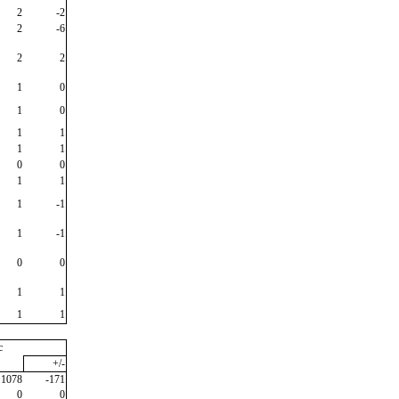
2
-2
2
-6
2
2
1
0
1
0
1
1
1
1
0
0
1
1
1
-1
1
-1
0
0
1
1
1
1
c
+/-
1078
-171
0
0