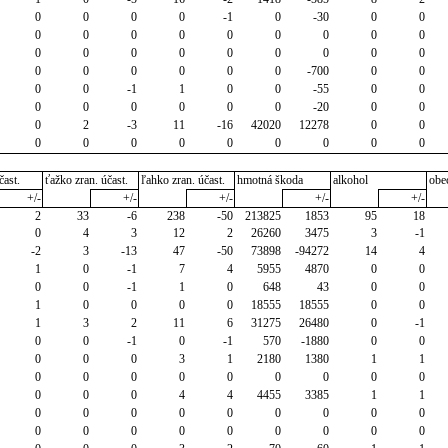
0
0
0
0
-1
0
-30
0
0
0
0
0
0
0
0
0
0
0
0
0
0
0
0
0
0
0
0
0
0
0
0
0
0
-700
0
0
0
0
-1
1
0
0
-55
0
0
0
0
0
0
0
0
-20
0
0
0
2
-3
11
-16
42020
12278
0
0
0
0
0
0
0
0
0
0
0
čast.
ťažko zran. účast.
ľahko zran. účast.
hmotná škoda
alkohol
obe
+/-
+/-
+/-
+/-
+/-
2
33
-6
238
-50
213825
1853
95
18
0
4
3
12
2
26260
3475
3
-1
-2
3
-13
47
-50
73898
-94272
14
4
1
0
-1
7
4
5955
4870
0
0
0
0
-1
1
0
648
43
0
0
1
0
0
0
0
18555
18555
0
0
1
3
2
11
6
31275
26480
0
-1
0
0
-1
0
-1
570
-1880
0
0
0
0
0
3
1
2180
1380
1
1
0
0
0
0
0
0
0
0
0
0
0
0
4
4
4455
3385
1
1
0
0
0
0
0
0
0
0
0
0
0
0
0
0
0
0
0
0