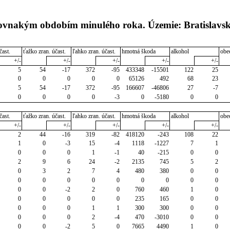
rovnakým obdobím minulého roka. Územie: Bratislavsk
čast.
ťažko zran. účast.
ľahko zran. účast.
hmotná škoda
alkohol
obe
+/-
+/-
+/-
+/-
+/-
5
54
-17
372
-95
433348
-15501
122
25
0
0
0
0
0
65126
492
68
23
5
54
-17
372
-95
166607
-46806
27
-7
0
0
0
0
-3
0
-5180
0
0
čast.
ťažko zran. účast.
ľahko zran. účast.
hmotná škoda
alkohol
obe
+/-
+/-
+/-
+/-
+/-
2
44
-16
319
-82
418120
-243
108
22
1
0
-3
15
-4
1118
-1227
7
1
0
0
0
1
-1
40
-215
0
0
2
9
6
24
-2
2135
745
5
2
0
3
2
7
4
480
380
0
0
0
0
0
0
0
0
0
0
0
0
0
-2
2
0
760
460
1
0
0
0
0
0
0
235
165
0
0
0
0
0
1
1
300
300
0
0
0
0
0
2
-4
470
-3010
0
0
0
0
-2
5
0
7665
4490
1
0