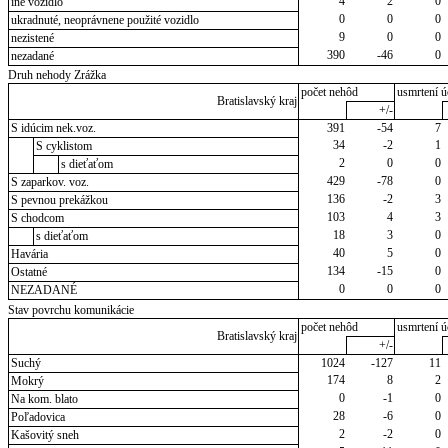
4
2
0
iné vozidlo
0
0
0
ukradnuté, neoprávnene použité vozidlo
9
0
0
nezistené
390
-46
0
nezadané
Druh nehody Zrážka
počet nehôd
usmrtení ú
Bratislavský kraj
+/-
S idúcim nek.voz.
391
-54
7
34
-2
1
S cyklistom
2
0
0
s dieťaťom
429
-78
0
S zaparkov. voz.
136
-2
3
S pevnou prekážkou
103
4
3
S chodcom
18
3
0
s dieťaťom
40
5
0
Havária
134
-15
0
Ostatné
0
0
0
NEZADANÉ
Stav povrchu komunikácie
počet nehôd
usmrtení ú
Bratislavský kraj
+/-
Suchý
1024
-127
11
174
8
2
Mokrý
0
-1
0
Na kom. blato
28
-6
0
Poľadovica
2
-2
0
Kašovitý sneh