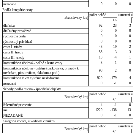
0
0
0
nezadané
Podľa kategórie cesty
počet nehôd
usmrtení ú
Bratislavský kraj
+/-
diaľnica
92
23
3
0
0
0
diaľničný privádzač
0
0
0
rýchlostná cesta
0
0
0
rýchlostný privádzač
43
19
2
cesta I. triedy
55
3
3
cesta II. triedy
13
-4
1
cesta III. triedy
3
1
0
komunikácia účelová - poľné a lesné cesty
komunikácia účelová - ostatné (parkoviská, príjazdy k
98
-2
0
továrňam, pieskovňam, skladom a pod.)
929
-179
4
komunikácia v km systéme nesledovaná
0
-1
0
nezadané
Nehody podľa miesta - špecifické objekty
počet nehôd
usmrtení ú
Bratislavský kraj
+/-
železničné priecestie
4
-1
0
1229
-138
13
iné
0
-1
0
NEZADANÉ
Kategória vodiča, u vodičov vinníkov
počet nehôd
usmrtení ú
Bratislavský kraj
+/-