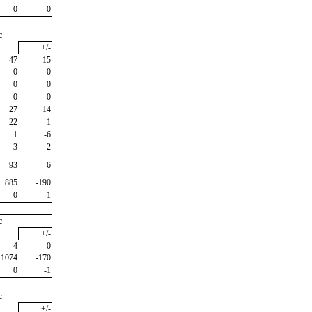
0
0
c
+/-
47
15
0
0
0
0
0
0
27
14
22
1
1
-6
3
2
93
-6
885
-190
0
-1
c
+/-
4
0
1074
-170
0
-1
c
+/-