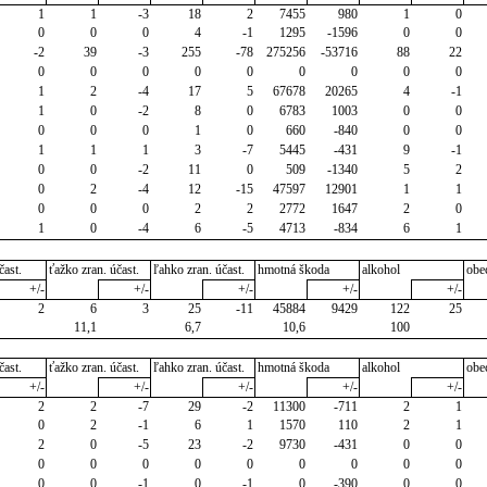
1
1
-3
18
2
7455
980
1
0
0
0
0
4
-1
1295
-1596
0
0
-2
39
-3
255
-78
275256
-53716
88
22
0
0
0
0
0
0
0
0
0
1
2
-4
17
5
67678
20265
4
-1
1
0
-2
8
0
6783
1003
0
0
0
0
0
1
0
660
-840
0
0
1
1
1
3
-7
5445
-431
9
-1
0
0
-2
11
0
509
-1340
5
2
0
2
-4
12
-15
47597
12901
1
1
0
0
0
2
2
2772
1647
2
0
1
0
-4
6
-5
4713
-834
6
1
čast.
ťažko zran. účast.
ľahko zran. účast.
hmotná škoda
alkohol
obe
+/-
+/-
+/-
+/-
+/-
2
6
3
25
-11
45884
9429
122
25
11,1
6,7
10,6
100
čast.
ťažko zran. účast.
ľahko zran. účast.
hmotná škoda
alkohol
obe
+/-
+/-
+/-
+/-
+/-
2
2
-7
29
-2
11300
-711
2
1
0
2
-1
6
1
1570
110
2
1
2
0
-5
23
-2
9730
-431
0
0
0
0
0
0
0
0
0
0
0
0
0
-1
0
-1
0
-390
0
0