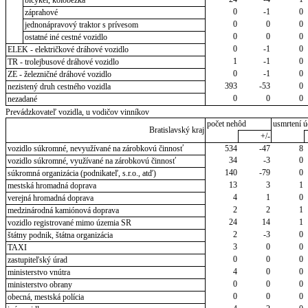
0
-1
0
záprahové
0
0
0
jednonápravový traktor s prívesom
0
0
0
ostatné iné cestné vozidlo
0
-1
0
ELEK - električkové dráhové vozidlo
1
-1
0
TR - trolejbusové dráhové vozidlo
0
-1
0
ZE - železničné dráhové vozidlo
393
-53
0
nezistený druh cestného vozidla
0
0
0
nezadané
Prevádzkovateľ vozidla, u vodičov vinníkov
počet nehôd
usmrtení ú
Bratislavský kraj
+/-
vozidlo súkromné, nevyužívané na zárobkovú činnosť
534
-47
8
34
-3
0
vozidlo súkromné, využívané na zárobkovú činnosť
140
-79
0
súkromná organizácia (podnikateľ, s.r.o., atď)
13
3
1
mestská hromadná doprava
4
1
0
verejná hromadná doprava
2
2
1
medzinárodná kamiónová doprava
24
14
1
vozidlo registrované mimo územia SR
2
-3
0
štátny podnik, štátna organizácia
3
0
0
TAXI
0
0
0
zastupiteľský úrad
4
0
0
ministerstvo vnútra
0
0
0
ministerstvo obrany
0
0
0
obecná, mestská polícia