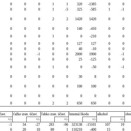
0
0
0
1
1
320
-1385
0
0
0
0
0
1
-5
325
-585
1
-1
0
0
0
2
2
1420
1420
0
0
0
0
0
0
0
140
-410
0
0
0
0
0
1
0
0
-210
0
0
0
0
0
0
0
127
127
0
0
0
0
0
0
0
40
-10
0
0
0
0
-1
0
0
2000
1900
0
-1
0
0
0
0
0
25
-125
0
0
0
0
0
1
0
0
-50
0
-1
0
0
0
0
0
30
8
0
0
0
0
0
0
0
100
100
0
0
0
0
0
0
0
0
0
0
0
0
0
0
2
2
650
650
0
0
čast.
ťažko zran. účast.
ľahko zran. účast.
hmotná škoda
alkohol
obe
+/-
+/-
+/-
+/-
+/-
-1
34
-27
283
-96
323138
-15101
107
19
6
20
10
89
1
110210
-400
15
6