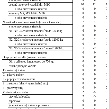
z toho pravostranné riadenie
60
-12
1
osobné motorové vozidlá M1, M1G
0
0
0
z toho pravostranné riadenie
0
0
0
autobusy M2, M3, M2G, M3G
0
0
0
z toho pravostranné riadenie
7
-4
0
N - nákladné motorové vozidlo (vrátane terénneho)
0
0
0
z toho pravostranné riadenie
6
0
0
N1, N1G s celkovou hmotnosťou do 3 500 kg
0
0
0
z toho pravostranné riadenie
0
-2
0
N2, N2G s celkovou hmotnosťou do 12000 kg
0
0
0
z toho pravostranné riadenie
1
-2
0
N3, N3G s celkovou hmotnosťou nad 12000 kg
0
0
0
z toho pravostranné riadenie
0
0
0
O - prípojné vozidlo (vrátane návesa)
0
0
0
O1, s celkovou hmotnosťou do 750 kg
0
0
0
ostatné prípojné vozidlo
0
0
0
T - kolesový traktor
0
0
0
C - pásový traktor
0
0
0
R - prípojné vozidlo traktora
0
0
0
S - traktorom ťahaný vymeniteľný stroj
0
0
0
P - pracovný stroj
2
-5
0
V - iné cestné vozidlo
2
-5
0
bicykel, kolobežka
0
0
0
záprahové
0
0
0
jednonápravový traktor s prívesom