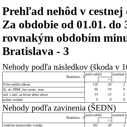
Prehľad nehôd v cestnej
Za obdobie od 01.01. do 
rovnakým obdobím minul
Bratislava - 3
Nehody podľa následkov (škoda v 1
počet nehôd
usmrtení ú
Bratislava - 3
+/-
Počet nehôd celkom
118
-29
2
66
-19
0
šk. do 3990€, bez usmrt., zran.
33
-15
2
neh. s násl. na živote alebo zdraví
0
0
0
požiar vozidiel
Nehody podľa zavinenia (ŠEDN)
počet nehôd
usmrtení ú
Bratislava - 3
+/-
vodičom motorového vozidla
101
-29
2