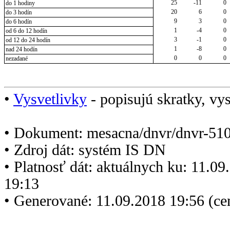
25
-11
0
do 1 hodiny
20
6
0
do 3 hodín
9
3
0
do 6 hodín
1
-4
0
od 6 do 12 hodín
3
-1
0
od 12 do 24 hodín
1
-8
0
nad 24 hodín
0
0
0
nezadané
•
Vysvetlivky
- popisujú skratky, vys
• Dokument: mesacna/dnvr/dnvr-510
• Zdroj dát: systém IS DN
• Platnosť dát: aktuálnych ku: 11.0
19:13
• Generované: 11.09.2018 19:56 (c