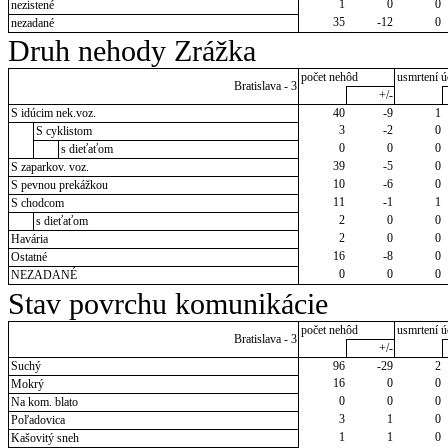
1
0
0
nezistené
35
-12
0
nezadané
Druh nehody Zrážka
počet nehôd
usmrtení ú
Bratislava - 3
+/-
S idúcim nek.voz.
40
-9
1
3
-2
0
S cyklistom
0
0
0
s dieťaťom
39
-5
0
S zaparkov. voz.
10
-6
0
S pevnou prekážkou
11
-1
1
S chodcom
2
0
0
s dieťaťom
2
0
0
Havária
16
-8
0
Ostatné
0
0
0
NEZADANÉ
Stav povrchu komunikácie
počet nehôd
usmrtení ú
Bratislava - 3
+/-
Suchý
96
-29
2
16
0
0
Mokrý
0
0
0
Na kom. blato
3
1
0
Poľadovica
1
1
0
Kašovitý sneh