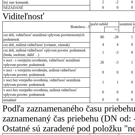
2
-2
0
Iný stav komunik.
0
0
0
NEZADANÉ
Viditeľnosť
počet nehôd
usmrtení ú
Bratislava - 3
+/-
cez deň, viditeľnosť neznížená vplyvom poveternostných
86
-28
1
podmienok
4
4
0
cez deň, znížená viditeľnosť (svitanie, súmrak)
cez deň, znížená viditeľnosť vplyvom poveter. podmienok
1
-3
0
(hmla, sneženie, dážď ...)
v noci - s verejným osvetlením, viditeľnosť neznížená
26
-3
1
vplyvom poveter. podmienok
v noci - s verejným osvetlením, znížená viditeľnosť
0
0
0
vplyvom poveter. podmienok
v noci bez verejného osvetlenia, viditeľnosť neznížená
1
1
0
vplyvom poveter. podmienok
v noci bez verejného osvetlenia, znížená viditeľnosť
0
0
0
vplyvom poveter. podmienok
0
0
0
nezadané
Podľa zaznamenaného času priebehu
zaznamenaný čas priebehu (DN od: -
Ostatné sú zaradené pod položku "ne