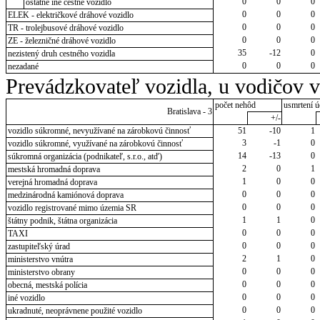
0
0
0
ostatné iné cestné vozidlo
0
0
0
ELEK - električkové dráhové vozidlo
0
0
0
TR - trolejbusové dráhové vozidlo
0
0
0
ZE - železničné dráhové vozidlo
35
-12
0
nezistený druh cestného vozidla
0
0
0
nezadané
Prevádzkovateľ vozidla, u vodičov 
počet nehôd
usmrtení ú
Bratislava - 3
+/-
vozidlo súkromné, nevyužívané na zárobkovú činnosť
51
-10
1
3
-1
0
vozidlo súkromné, využívané na zárobkovú činnosť
14
-13
0
súkromná organizácia (podnikateľ, s.r.o., atď)
2
0
1
mestská hromadná doprava
1
0
0
verejná hromadná doprava
0
0
0
medzinárodná kamiónová doprava
0
0
0
vozidlo registrované mimo územia SR
1
1
0
štátny podnik, štátna organizácia
0
0
0
TAXI
0
0
0
zastupiteľský úrad
2
1
0
ministerstvo vnútra
0
0
0
ministerstvo obrany
0
0
0
obecná, mestská polícia
0
0
0
iné vozidlo
0
0
0
ukradnuté, neoprávnene použité vozidlo