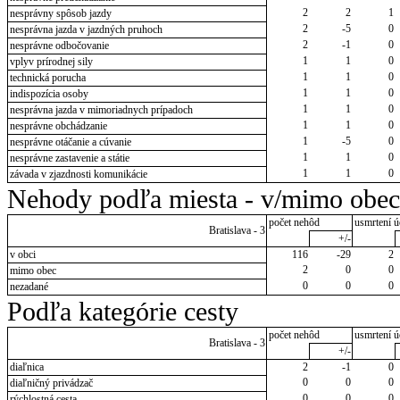
2
2
1
nesprávny spôsob jazdy
2
-5
0
nesprávna jazda v jazdných pruhoch
2
-1
0
nesprávne odbočovanie
1
1
0
vplyv prírodnej sily
1
1
0
technická porucha
1
1
0
indispozícia osoby
1
1
0
nesprávna jazda v mimoriadnych prípadoch
1
1
0
nesprávne obchádzanie
1
-5
0
nesprávne otáčanie a cúvanie
1
1
0
nesprávne zastavenie a státie
1
1
0
závada v zjazdnosti komunikácie
Nehody podľa miesta - v/mimo obec
počet nehôd
usmrtení ú
Bratislava - 3
+/-
v obci
116
-29
2
2
0
0
mimo obec
0
0
0
nezadané
Podľa kategórie cesty
počet nehôd
usmrtení ú
Bratislava - 3
+/-
diaľnica
2
-1
0
0
0
0
diaľničný privádzač
0
0
0
rýchlostná cesta