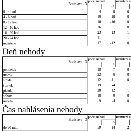
počet nehôd
usmrtení ú
Bratislava - 3
+/-
0 - 4 hod
4
0
0
19
10
0
4 - 8 hod
18
-16
0
8 - 12 hod
26
1
0
12 - 16 hod
23
-13
1
16 - 20 hod
11
1
1
20 - 24 hod
17
-12
0
nezistené
Deň nehody
počet nehôd
usmrtení ú
Bratislava - 3
+/-
pondelok
18
-7
0
22
-6
0
utorok
12
-11
0
streda
19
-4
1
štvrtok
28
12
1
piatok
10
-9
0
sobota
9
-4
0
nedeľa
Čas nahlásenia nehody
počet nehôd
usmrtení ú
Bratislava - 3
+/-
do 30 min.
59
-14
2