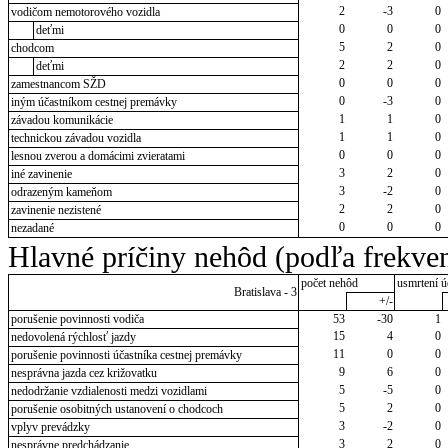
2
-3
0
vodičom nemotorového vozidla
0
0
0
deťmi
5
2
0
chodcom
2
2
0
deťmi
0
0
0
zamestnancom SŽD
0
-3
0
iným účastníkom cestnej premávky
1
1
0
závadou komunikácie
1
1
0
technickou závadou vozidla
0
0
0
lesnou zverou a domácimi zvieratami
3
2
0
iné zavinenie
3
-2
0
odrazeným kameňom
2
2
0
zavinenie nezistené
0
0
0
nezadané
Hlavné príčiny nehôd (podľa frekven
počet nehôd
usmrtení ú
Bratislava - 3
+/-
porušenie povinnosti vodiča
53
-30
1
15
4
0
nedovolená rýchlosť jazdy
11
0
0
porušenie povinnosti účastníka cestnej premávky
9
6
0
nesprávna jazda cez križovatku
5
-5
0
nedodržanie vzdialenosti medzi vozidlami
5
2
0
porušenie osobitných ustanovení o chodcoch
3
-2
0
vplyv prevádzky
3
2
0
nesprávne predchádzanie