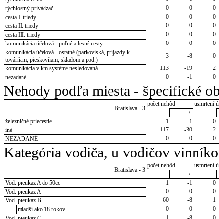
0
0
0
rýchlostný privádzač
0
0
0
cesta I. triedy
0
0
0
cesta II. triedy
0
0
0
cesta III. triedy
0
0
0
komunikácia účelová - poľné a lesné cesty
komunikácia účelová - ostatné (parkoviská, príjazdy k
3
-8
0
továrňam, pieskovňam, skladom a pod.)
113
-19
2
komunikácia v km systéme nesledovaná
0
-1
0
nezadané
Nehody podľa miesta - špecifické ob
počet nehôd
usmrtení ú
Bratislava - 3
+/-
železničné priecestie
1
1
0
117
-30
2
iné
0
0
0
NEZADANÉ
Kategória vodiča, u vodičov vinník
počet nehôd
usmrtení ú
Bratislava - 3
+/-
Vod. preukaz A do 50cc
1
-1
0
0
0
0
Vod. preukaz A
60
-8
1
Vod. preukaz B
0
0
0
mladší ako 18 rokov
1
-8
0
Vod. preukaz C