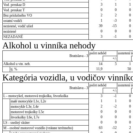
3
1
1
Vod. preukaz D
0
0
0
Vod. preukaz T
2
2
0
Bez príslušného VO
1
-3
0
ostatní vodiči
39
-15
0
nezistené, vodič ušiel
0
0
0
nezistené
3
-1
0
NEZADANÉ
Alkohol u vinníka nehody
počet nehôd
usmrtení ú
Bratislava - 3
+/-
Alkohol u vin. neh.
14
5
1
11,9
50
tj. %
Kategória vozidla, u vodičov vinník
počet nehôd
usmrtení ú
Bratislava - 3
+/-
L - motocykel, motorová trojkolka, štvorkolka
3
-1
0
1
1
0
malé motocykle L1e, L2e
2
-2
0
motocykle L3e, L4e
0
0
0
motorové trojkolky L5e
0
0
0
štvorkolky L6e, L7e
0
0
0
LS - snežný skúter
63
-12
2
M - osobné motorové vozidlo (vrátane terénneho)
0
0
0