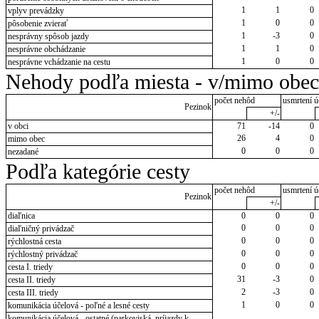
1
1
0
vplyv prevádzky
1
0
0
pôsobenie zvierať
1
-3
0
nesprávny spôsob jazdy
1
1
0
nesprávne obchádzanie
1
0
0
nesprávne vchádzanie na cestu
Nehody podľa miesta - v/mimo obec
počet nehôd
usmrtení ú
Pezinok
+/-
v obci
71
-14
0
26
4
0
mimo obec
0
0
0
nezadané
Podľa kategórie cesty
počet nehôd
usmrtení ú
Pezinok
+/-
diaľnica
0
0
0
0
0
0
diaľničný privádzač
0
0
0
rýchlostná cesta
0
0
0
rýchlostný privádzač
0
0
0
cesta I. triedy
31
-3
0
cesta II. triedy
2
-3
0
cesta III. triedy
1
0
0
komunikácia účelová - poľné a lesné cesty
komunikácia účelová - ostatné (parkoviská, príjazdy k