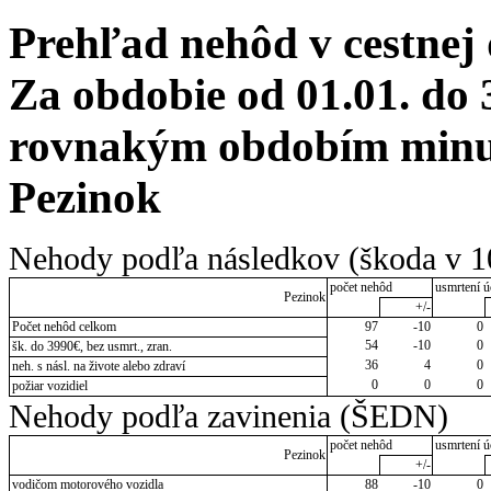
Prehľad nehôd v cestnej
Za obdobie od 01.01. do 
rovnakým obdobím minul
Pezinok
Nehody podľa následkov (škoda v 1
počet nehôd
usmrtení ú
Pezinok
+/-
Počet nehôd celkom
97
-10
0
54
-10
0
šk. do 3990€, bez usmrt., zran.
36
4
0
neh. s násl. na živote alebo zdraví
0
0
0
požiar vozidiel
Nehody podľa zavinenia (ŠEDN)
počet nehôd
usmrtení ú
Pezinok
+/-
vodičom motorového vozidla
88
-10
0