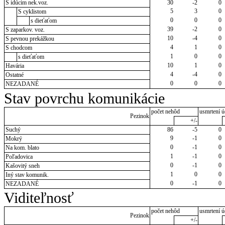
S idúcim nek.voz.
30
-2
0
5
3
0
S cyklistom
0
0
0
s dieťaťom
39
-2
0
S zaparkov. voz.
10
-4
0
S pevnou prekážkou
4
1
0
S chodcom
1
0
0
s dieťaťom
10
1
0
Havária
4
-4
0
Ostatné
0
0
0
NEZADANÉ
Stav povrchu komunikácie
počet nehôd
usmrtení ú
Pezinok
+/-
Suchý
86
-5
0
9
-1
0
Mokrý
0
-1
0
Na kom. blato
1
-1
0
Poľadovica
0
-1
0
Kašovitý sneh
1
0
0
Iný stav komunik.
0
-1
0
NEZADANÉ
Viditeľnosť
počet nehôd
usmrtení ú
Pezinok
+/-