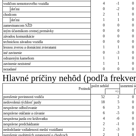
4
-1
0
vodičom nemotorového vozidla
0
-2
0
deťmi
2
1
0
chodcom
1
1
0
deťmi
0
0
0
zamestnancom SŽD
0
0
0
iným účastníkom cestnej premávky
0
0
0
závadou komunikácie
0
0
0
technickou závadou vozidla
1
1
0
lesnou zverou a domácimi zvieratami
0
-3
0
iné zavinenie
1
1
0
odrazeným kameňom
1
1
0
zavinenie nezistené
0
0
0
nezadané
Hlavné príčiny nehôd (podľa frekven
počet nehôd
usmrtení ú
Pezinok
+/-
porušenie povinnosti vodiča
52
2
0
18
5
0
nedovolená rýchlosť jazdy
6
3
0
nesprávne odbočovanie
6
-5
0
nesprávne otáčanie a cúvanie
4
-6
0
nesprávna jazda cez križovatku
2
-1
0
nesprávne predchádzanie
2
-3
0
nedodržanie vzdialenosti medzi vozidlami
2
1
0
porušenie osobitných ustanovení o chodcoch