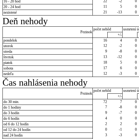
22
-2
0
16 - 20 hod
11
5
0
20 - 24 hod
21
-13
0
nezistené
Deň nehody
počet nehôd
usmrtení ú
Pezinok
+/-
pondelok
16
4
0
12
-2
0
utorok
9
-8
0
streda
13
-12
0
štvrtok
18
5
0
piatok
17
6
0
sobota
12
-3
0
nedeľa
Čas nahlásenia nehody
počet nehôd
usmrtení ú
Pezinok
+/-
do 30 min.
72
7
0
7
-8
0
do 1 hodiny
9
-7
0
do 3 hodín
4
0
0
do 6 hodín
2
2
0
od 6 do 12 hodín
0
-1
0
od 12 do 24 hodín
3
-3
0
nad 24 hodín