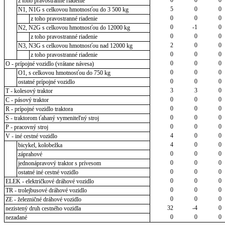
z toho pravostranné riadenie
5
0
0
N1, N1G s celkovou hmotnosťou do 3 500 kg
0
0
0
z toho pravostranné riadenie
0
-1
0
N2, N2G s celkovou hmotnosťou do 12000 kg
0
0
0
z toho pravostranné riadenie
2
0
0
N3, N3G s celkovou hmotnosťou nad 12000 kg
0
0
0
z toho pravostranné riadenie
0
0
0
O - prípojné vozidlo (vrátane návesa)
0
0
0
O1, s celkovou hmotnosťou do 750 kg
0
0
0
ostatné prípojné vozidlo
3
3
0
T - kolesový traktor
0
0
0
C - pásový traktor
0
0
0
R - prípojné vozidlo traktora
0
0
0
S - traktorom ťahaný vymeniteľný stroj
0
0
0
P - pracovný stroj
4
0
0
V - iné cestné vozidlo
4
0
0
bicykel, kolobežka
0
0
0
záprahové
0
0
0
jednonápravový traktor s prívesom
0
0
0
ostatné iné cestné vozidlo
0
0
0
ELEK - električkové dráhové vozidlo
0
0
0
TR - trolejbusové dráhové vozidlo
0
0
0
ZE - železničné dráhové vozidlo
32
-4
0
nezistený druh cestného vozidla
0
0
0
nezadané