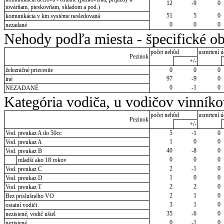
12
-9
0
továrňam, pieskovňam, skladom a pod.)
51
5
0
komunikácia v km systéme nesledovaná
0
0
0
nezadané
Nehody podľa miesta - špecifické ob
počet nehôd
usmrtení ú
Pezinok
+/-
železničné priecestie
0
0
0
97
-9
0
iné
0
-1
0
NEZADANÉ
Kategória vodiča, u vodičov vinník
počet nehôd
usmrtení ú
Pezinok
+/-
Vod. preukaz A do 50cc
5
-1
0
1
0
0
Vod. preukaz A
40
-8
0
Vod. preukaz B
0
0
0
mladší ako 18 rokov
2
-1
0
Vod. preukaz C
1
0
0
Vod. preukaz D
2
2
0
Vod. preukaz T
2
1
0
Bez príslušného VO
3
1
0
ostatní vodiči
35
-6
0
nezistené, vodič ušiel
0
-1
0
nezistené