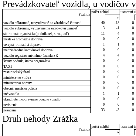
Prevádzkovateľ vozidla, u vodičov 
počet nehôd
usmrtení ú
Pezinok
+/-
vozidlo súkromné, nevyužívané na zárobkovú činnosť
40
-18
0
3
-1
0
vozidlo súkromné, využívané na zárobkovú činnosť
11
4
0
súkromná organizácia (podnikateľ, s.r.o., atď)
0
0
0
mestská hromadná doprava
1
1
0
verejná hromadná doprava
0
0
0
medzinárodná kamiónová doprava
4
4
0
vozidlo registrované mimo územia SR
0
0
0
štátny podnik, štátna organizácia
0
0
0
TAXI
0
0
0
zastupiteľský úrad
0
0
0
ministerstvo vnútra
0
0
0
ministerstvo obrany
0
0
0
obecná, mestská polícia
1
1
0
iné vozidlo
0
0
0
ukradnuté, neoprávnene použité vozidlo
0
0
0
nezistené
33
-3
0
nezadané
Druh nehody Zrážka
počet nehôd
usmrtení ú
Pezinok
+/-