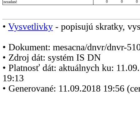
0
0
0
nezadané
•
Vysvetlivky
- popisujú skratky, vys
• Dokument: mesacna/dnvr/dnvr-510
• Zdroj dát: systém IS DN
• Platnosť dát: aktuálnych ku: 11.0
19:13
• Generované: 11.09.2018 19:56 (c