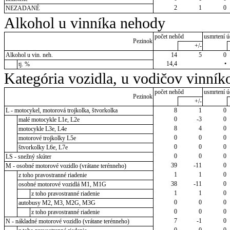
2
1
0
NEZADANÉ
Alkohol u vinníka nehody
počet nehôd
usmrtení ú
Pezinok
+/-
Alkohol u vin. neh.
14
5
0
14,4
•
tj. %
Kategória vozidla, u vodičov vinník
počet nehôd
usmrtení ú
Pezinok
+/-
L - motocykel, motorová trojkolka, štvorkolka
8
1
0
0
-3
0
malé motocykle L1e, L2e
8
4
0
motocykle L3e, L4e
0
0
0
motorové trojkolky L5e
0
0
0
štvorkolky L6e, L7e
0
0
0
LS - snežný skúter
39
-11
0
M - osobné motorové vozidlo (vrátane terénneho)
1
1
0
z toho pravostranné riadenie
38
-11
0
osobné motorové vozidlá M1, M1G
1
1
0
z toho pravostranné riadenie
0
0
0
autobusy M2, M3, M2G, M3G
0
0
0
z toho pravostranné riadenie
7
-1
0
N - nákladné motorové vozidlo (vrátane terénneho)
0
0
0