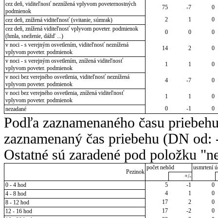
cez deň, viditeľnosť neznížená vplyvom poveternostných
75
-7
0
podmienok
2
1
0
cez deň, znížená viditeľnosť (svitanie, súmrak)
cez deň, znížená viditeľnosť vplyvom poveter. podmienok
0
0
0
(hmla, sneženie, dážď ...)
v noci - s verejným osvetlením, viditeľnosť neznížená
14
2
0
vplyvom poveter. podmienok
v noci - s verejným osvetlením, znížená viditeľnosť
1
1
0
vplyvom poveter. podmienok
v noci bez verejného osvetlenia, viditeľnosť neznížená
4
-7
0
vplyvom poveter. podmienok
v noci bez verejného osvetlenia, znížená viditeľnosť
1
1
0
vplyvom poveter. podmienok
0
-1
0
nezadané
Podľa zaznamenaného času priebehu
zaznamenaný čas priebehu (DN od: -
Ostatné sú zaradené pod položku "ne
počet nehôd
usmrtení ú
Pezinok
+/-
0 - 4 hod
5
-1
0
4
1
0
4 - 8 hod
17
2
0
8 - 12 hod
17
-2
0
12 - 16 hod