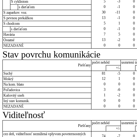
5
-3
0
S cyklistom
0
-1
0
s dieťaťom
30
-11
0
S zaparkov. voz.
13
-1
0
S pevnou prekážkou
5
1
0
S chodcom
0
-1
0
s dieťaťom
7
5
0
Havária
13
-2
0
Ostatné
0
0
0
NEZADANÉ
Stav povrchu komunikácie
počet nehôd
usmrtení ú
Piešťany
+/-
Suchý
81
-5
0
12
1
0
Mokrý
0
0
0
Na kom. blato
3
-6
0
Poľadovica
1
-2
0
Kašovitý sneh
0
0
0
Iný stav komunik.
0
0
0
NEZADANÉ
Viditeľnosť
počet nehôd
usmrtení ú
Piešťany
+/-
cez deň, viditeľnosť neznížená vplyvom poveternostných
74
-7
0