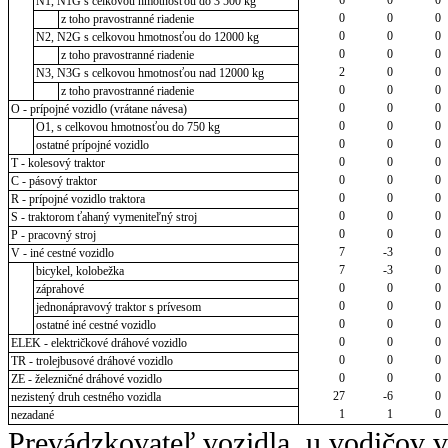
N1, N1G s celkovou hmotnosťou do 3 500 kg
0
0
0
z toho pravostranné riadenie
0
0
0
N2, N2G s celkovou hmotnosťou do 12000 kg
0
0
0
z toho pravostranné riadenie
2
0
0
N3, N3G s celkovou hmotnosťou nad 12000 kg
0
0
0
z toho pravostranné riadenie
0
0
0
O - prípojné vozidlo (vrátane návesa)
0
0
0
O1, s celkovou hmotnosťou do 750 kg
0
0
0
ostatné prípojné vozidlo
0
0
0
T - kolesový traktor
0
0
0
C - pásový traktor
0
0
0
R - prípojné vozidlo traktora
0
0
0
S - traktorom ťahaný vymeniteľný stroj
0
0
0
P - pracovný stroj
7
-3
0
V - iné cestné vozidlo
7
-3
0
bicykel, kolobežka
0
0
0
záprahové
0
0
0
jednonápravový traktor s prívesom
0
0
0
ostatné iné cestné vozidlo
0
0
0
ELEK - električkové dráhové vozidlo
0
0
0
TR - trolejbusové dráhové vozidlo
0
0
0
ZE - železničné dráhové vozidlo
27
-6
0
nezistený druh cestného vozidla
1
1
0
nezadané
Prevádzkovateľ vozidla, u vodičov 