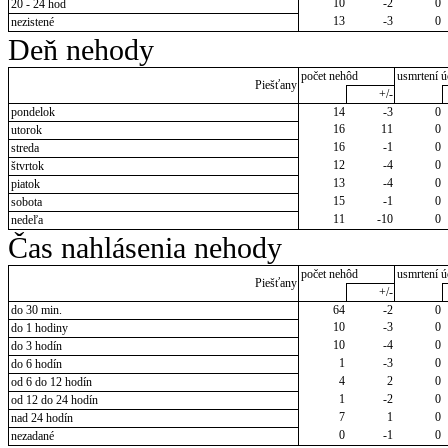
10
-2
0
20 - 24 hod
13
-3
0
nezistené
Deň nehody
počet nehôd
usmrtení ú
Piešťany
+/-
pondelok
14
-3
0
16
11
0
utorok
16
-1
0
streda
12
-4
0
štvrtok
13
-4
0
piatok
15
-1
0
sobota
11
-10
0
nedeľa
Čas nahlásenia nehody
počet nehôd
usmrtení ú
Piešťany
+/-
do 30 min.
64
-2
0
10
-3
0
do 1 hodiny
10
-4
0
do 3 hodín
1
-3
0
do 6 hodín
4
2
0
od 6 do 12 hodín
1
-2
0
od 12 do 24 hodín
7
1
0
nad 24 hodín
0
-1
0
nezadané