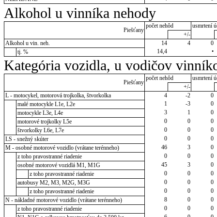
Alkohol u vinníka nehody
počet nehôd
usmrtení ú
Piešťany
+/-
Alkohol u vin. neh.
14
4
0
14,4
•
tj. %
Kategória vozidla, u vodičov vinník
počet nehôd
usmrtení ú
Piešťany
+/-
L - motocykel, motorová trojkolka, štvorkolka
4
-2
0
1
-3
0
malé motocykle L1e, L2e
3
1
0
motocykle L3e, L4e
0
0
0
motorové trojkolky L5e
0
0
0
štvorkolky L6e, L7e
0
0
0
LS - snežný skúter
46
3
0
M - osobné motorové vozidlo (vrátane terénneho)
0
0
0
z toho pravostranné riadenie
45
3
0
osobné motorové vozidlá M1, M1G
0
0
0
z toho pravostranné riadenie
0
0
0
autobusy M2, M3, M2G, M3G
0
0
0
z toho pravostranné riadenie
8
0
0
N - nákladné motorové vozidlo (vrátane terénneho)
0
0
0
z toho pravostranné riadenie
6
0
0