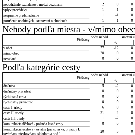
2
0
0
nedodržanie vzdialenosti medzi vozidlami
1
1
0
vplyv prevádzky
1
-1
0
nesprávne predchádzanie
1
-1
0
porušenie osobitných ustanovení o chodcoch
Nehody podľa miesta - v/mimo obec
počet nehôd
usmrtení ú
Piešťany
+/-
v obci
77
-12
0
20
0
0
mimo obec
0
0
0
nezadané
Podľa kategórie cesty
počet nehôd
usmrtení ú
Piešťany
+/-
diaľnica
5
-2
0
0
0
0
diaľničný privádzač
0
0
0
rýchlostná cesta
0
0
0
rýchlostný privádzač
6
0
0
cesta I. triedy
21
-2
0
cesta II. triedy
1
-2
0
cesta III. triedy
0
0
0
komunikácia účelová - poľné a lesné cesty
komunikácia účelová - ostatné (parkoviská, príjazdy k
20
3
0
továrňam, pieskovňam, skladom a pod.)