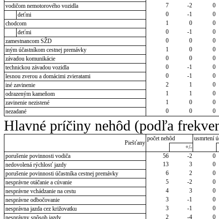
7
-2
0
vodičom nemotorového vozidla
0
-1
0
deťmi
1
0
0
chodcom
0
-1
0
deťmi
0
0
0
zamestnancom SŽD
1
0
0
iným účastníkom cestnej premávky
0
0
0
závadou komunikácie
0
-1
0
technickou závadou vozidla
0
-1
0
lesnou zverou a domácimi zvieratami
2
1
0
iné zavinenie
1
1
0
odrazeným kameňom
1
0
0
zavinenie nezistené
0
0
0
nezadané
Hlavné príčiny nehôd (podľa frekven
počet nehôd
usmrtení ú
Piešťany
+/-
porušenie povinnosti vodiča
56
-2
0
13
3
0
nedovolená rýchlosť jazdy
6
2
0
porušenie povinnosti účastníka cestnej premávky
5
-2
0
nesprávne otáčanie a cúvanie
4
3
0
nesprávne vchádzanie na cestu
3
-1
0
nesprávne odbočovanie
3
-1
0
nesprávna jazda cez križovatku
2
-4
0
nesprávny spôsob jazdy