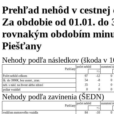
Prehľad nehôd v cestnej
Za obdobie od 01.01. do 
rovnakým obdobím minul
Piešťany
Nehody podľa následkov (škoda v 1
počet nehôd
usmrtení ú
Piešťany
+/-
Počet nehôd celkom
97
-12
0
54
-8
0
šk. do 3990€, bez usmrt., zran.
35
2
0
neh. s násl. na živote alebo zdraví
0
0
0
požiar vozidiel
Nehody podľa zavinenia (ŠEDN)
počet nehôd
usmrtení ú
Piešťany
+/-
vodičom motorového vozidla
84
-10
0