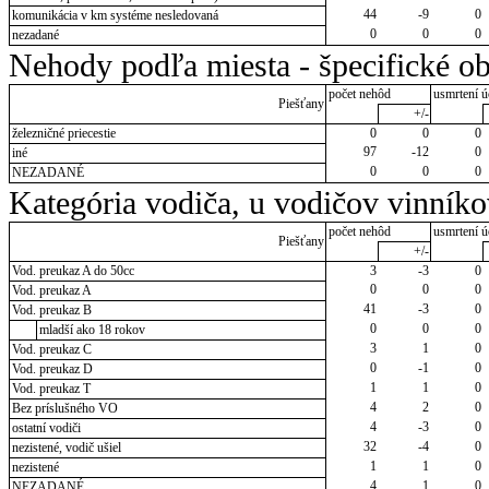
44
-9
0
komunikácia v km systéme nesledovaná
0
0
0
nezadané
Nehody podľa miesta - špecifické ob
počet nehôd
usmrtení ú
Piešťany
+/-
železničné priecestie
0
0
0
97
-12
0
iné
0
0
0
NEZADANÉ
Kategória vodiča, u vodičov vinník
počet nehôd
usmrtení ú
Piešťany
+/-
Vod. preukaz A do 50cc
3
-3
0
0
0
0
Vod. preukaz A
41
-3
0
Vod. preukaz B
0
0
0
mladší ako 18 rokov
3
1
0
Vod. preukaz C
0
-1
0
Vod. preukaz D
1
1
0
Vod. preukaz T
4
2
0
Bez príslušného VO
4
-3
0
ostatní vodiči
32
-4
0
nezistené, vodič ušiel
1
1
0
nezistené
4
1
0
NEZADANÉ