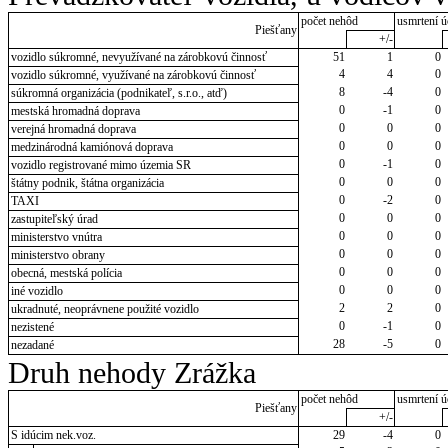
počet nehôd
usmrtení ú
Piešťany
+/-
vozidlo súkromné, nevyužívané na zárobkovú činnosť
51
1
0
4
4
0
vozidlo súkromné, využívané na zárobkovú činnosť
8
-4
0
súkromná organizácia (podnikateľ, s.r.o., atď)
0
-1
0
mestská hromadná doprava
0
0
0
verejná hromadná doprava
0
0
0
medzinárodná kamiónová doprava
0
-1
0
vozidlo registrované mimo územia SR
0
0
0
štátny podnik, štátna organizácia
0
-2
0
TAXI
0
0
0
zastupiteľský úrad
0
0
0
ministerstvo vnútra
0
0
0
ministerstvo obrany
0
0
0
obecná, mestská polícia
0
0
0
iné vozidlo
2
2
0
ukradnuté, neoprávnene použité vozidlo
0
-1
0
nezistené
28
-5
0
nezadané
Druh nehody Zrážka
počet nehôd
usmrtení ú
Piešťany
+/-
S idúcim nek.voz.
29
-4
0