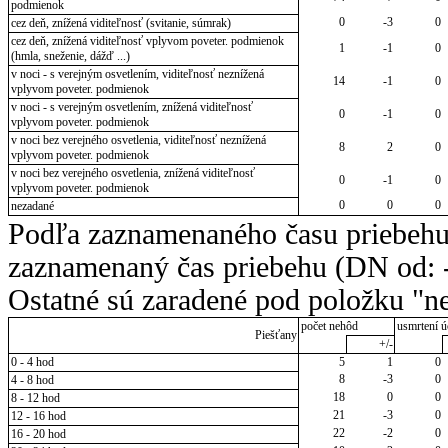
podmienok
0
-3
0
cez deň, znížená viditeľnosť (svitanie, súmrak)
cez deň, znížená viditeľnosť vplyvom poveter. podmienok
1
-1
0
(hmla, sneženie, dážď ...)
v noci - s verejným osvetlením, viditeľnosť neznížená
14
-1
0
vplyvom poveter. podmienok
v noci - s verejným osvetlením, znížená viditeľnosť
0
-1
0
vplyvom poveter. podmienok
v noci bez verejného osvetlenia, viditeľnosť neznížená
8
2
0
vplyvom poveter. podmienok
v noci bez verejného osvetlenia, znížená viditeľnosť
0
-1
0
vplyvom poveter. podmienok
0
0
0
nezadané
Podľa zaznamenaného času priebehu
zaznamenaný čas priebehu (DN od: -
Ostatné sú zaradené pod položku "ne
počet nehôd
usmrtení ú
Piešťany
+/-
0 - 4 hod
5
1
0
8
-3
0
4 - 8 hod
18
0
0
8 - 12 hod
21
-3
0
12 - 16 hod
22
-2
0
16 - 20 hod