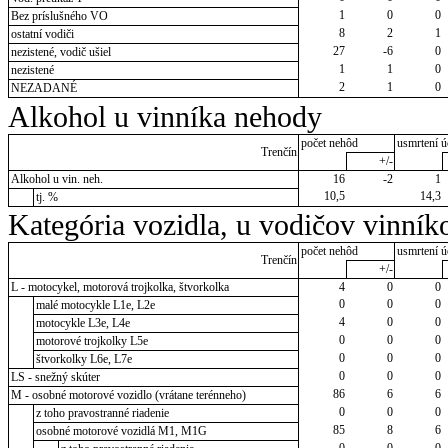
1
0
0
Bez príslušného VO
8
2
1
ostatní vodiči
27
-6
0
nezistené, vodič ušiel
1
1
0
nezistené
2
1
0
NEZADANÉ
Alkohol u vinníka nehody
počet nehôd
usmrtení ú
Trenčín
+/-
Alkohol u vin. neh.
16
-2
1
10,5
14,3
tj. %
Kategória vozidla, u vodičov vinník
počet nehôd
usmrtení ú
Trenčín
+/-
L - motocykel, motorová trojkolka, štvorkolka
4
0
0
0
0
0
malé motocykle L1e, L2e
4
0
0
motocykle L3e, L4e
0
0
0
motorové trojkolky L5e
0
0
0
štvorkolky L6e, L7e
0
0
0
LS - snežný skúter
86
6
6
M - osobné motorové vozidlo (vrátane terénneho)
0
0
0
z toho pravostranné riadenie
85
8
6
osobné motorové vozidlá M1, M1G
0
0
0