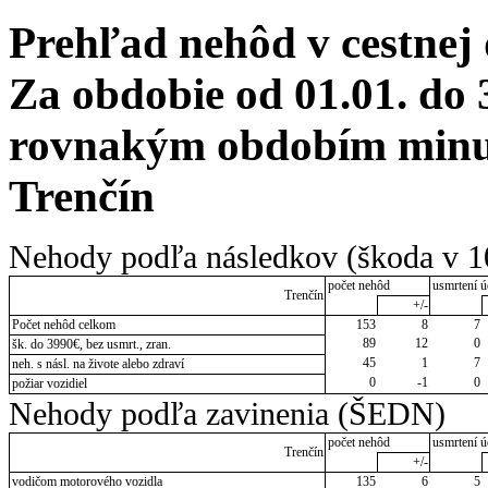
Prehľad nehôd v cestnej
Za obdobie od 01.01. do 
rovnakým obdobím minul
Trenčín
Nehody podľa následkov (škoda v 1
počet nehôd
usmrtení ú
Trenčín
+/-
Počet nehôd celkom
153
8
7
89
12
0
šk. do 3990€, bez usmrt., zran.
45
1
7
neh. s násl. na živote alebo zdraví
0
-1
0
požiar vozidiel
Nehody podľa zavinenia (ŠEDN)
počet nehôd
usmrtení ú
Trenčín
+/-
vodičom motorového vozidla
135
6
5