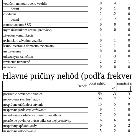
10
4
1
vodičom nemotorového vozidla
0
-1
0
deťmi
2
-2
0
chodcom
2
2
0
deťmi
0
0
0
zamestnancom SŽD
0
0
0
iným účastníkom cestnej premávky
1
1
0
závadou komunikácie
0
-1
0
technickou závadou vozidla
2
1
0
lesnou zverou a domácimi zvieratami
0
0
0
iné zavinenie
1
-3
0
odrazeným kameňom
2
2
1
zavinenie nezistené
0
0
0
nezadané
Hlavné príčiny nehôd (podľa frekven
počet nehôd
usmrtení ú
Trenčín
+/-
porušenie povinnosti vodiča
59
-3
3
29
7
2
nedovolená rýchlosť jazdy
15
5
0
nesprávne otáčanie a cúvanie
9
-1
0
nesprávna jazda cez križovatku
7
2
0
nedodržanie vzdialenosti medzi vozidlami
6
6
0
porušenie povinnosti účastníka cestnej premávky
6
-5
2
nesprávny spôsob jazdy
5
2
0
nesprávne odbočovanie