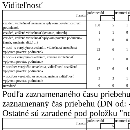
Viditeľnosť
počet nehôd
usmrtení ú
Trenčín
+/-
cez deň, viditeľnosť neznížená vplyvom poveternostných
108
5
1
podmienok
1
-1
0
cez deň, znížená viditeľnosť (svitanie, súmrak)
cez deň, znížená viditeľnosť vplyvom poveter. podmienok
3
0
0
(hmla, sneženie, dážď ...)
v noci - s verejným osvetlením, viditeľnosť neznížená
22
-6
1
vplyvom poveter. podmienok
v noci - s verejným osvetlením, znížená viditeľnosť
4
1
0
vplyvom poveter. podmienok
v noci bez verejného osvetlenia, viditeľnosť neznížená
12
6
4
vplyvom poveter. podmienok
v noci bez verejného osvetlenia, znížená viditeľnosť
3
3
1
vplyvom poveter. podmienok
0
0
0
nezadané
Podľa zaznamenaného času priebehu
zaznamenaný čas priebehu (DN od: -
Ostatné sú zaradené pod položku "ne
počet nehôd
usmrtení ú
Trenčín
+/-