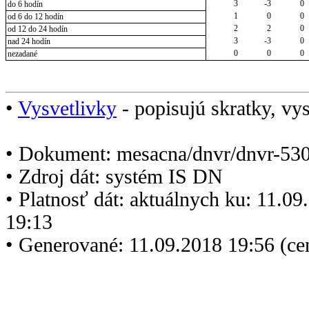
3
-3
0
do 6 hodín
1
0
0
od 6 do 12 hodín
2
2
0
od 12 do 24 hodín
3
-3
0
nad 24 hodín
0
0
0
nezadané
•
Vysvetlivky
- popisujú skratky, vys
• Dokument: mesacna/dnvr/dnvr-530
• Zdroj dát: systém IS DN
• Platnosť dát: aktuálnych ku: 11.0
19:13
• Generované: 11.09.2018 19:56 (c