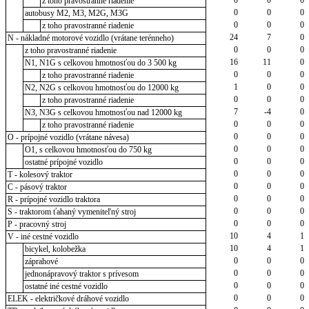
z toho pravostranné riadenie
0
0
0
autobusy M2, M3, M2G, M3G
0
0
0
z toho pravostranné riadenie
24
7
0
N - nákladné motorové vozidlo (vrátane terénneho)
0
0
0
z toho pravostranné riadenie
16
11
0
N1, N1G s celkovou hmotnosťou do 3 500 kg
0
0
0
z toho pravostranné riadenie
1
0
0
N2, N2G s celkovou hmotnosťou do 12000 kg
0
0
0
z toho pravostranné riadenie
7
-4
0
N3, N3G s celkovou hmotnosťou nad 12000 kg
0
0
0
z toho pravostranné riadenie
0
0
0
O - prípojné vozidlo (vrátane návesa)
0
0
0
O1, s celkovou hmotnosťou do 750 kg
0
0
0
ostatné prípojné vozidlo
0
0
0
T - kolesový traktor
0
0
0
C - pásový traktor
0
0
0
R - prípojné vozidlo traktora
0
0
0
S - traktorom ťahaný vymeniteľný stroj
0
0
0
P - pracovný stroj
10
4
1
V - iné cestné vozidlo
10
4
1
bicykel, kolobežka
0
0
0
záprahové
0
0
0
jednonápravový traktor s prívesom
0
0
0
ostatné iné cestné vozidlo
0
0
0
ELEK - električkové dráhové vozidlo