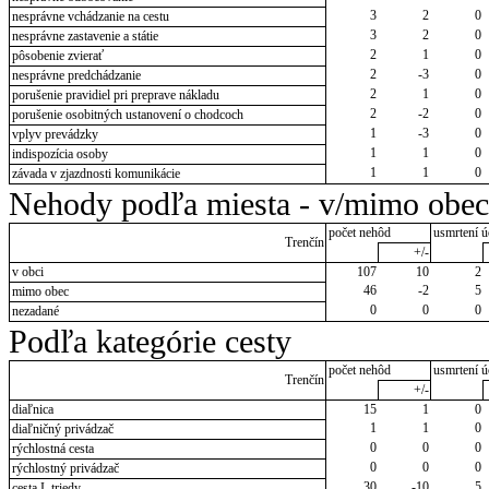
3
2
0
nesprávne vchádzanie na cestu
3
2
0
nesprávne zastavenie a státie
2
1
0
pôsobenie zvierať
2
-3
0
nesprávne predchádzanie
2
1
0
porušenie pravidiel pri preprave nákladu
2
-2
0
porušenie osobitných ustanovení o chodcoch
1
-3
0
vplyv prevádzky
1
1
0
indispozícia osoby
1
1
0
závada v zjazdnosti komunikácie
Nehody podľa miesta - v/mimo obec
počet nehôd
usmrtení ú
Trenčín
+/-
v obci
107
10
2
46
-2
5
mimo obec
0
0
0
nezadané
Podľa kategórie cesty
počet nehôd
usmrtení ú
Trenčín
+/-
diaľnica
15
1
0
1
1
0
diaľničný privádzač
0
0
0
rýchlostná cesta
0
0
0
rýchlostný privádzač
30
-10
5
cesta I. triedy