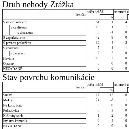
Druh nehody Zrážka
počet nehôd
usmrtení ú
Trenčín
+/-
S idúcim nek.voz.
51
1
4
10
1
1
S cyklistom
0
-1
0
s dieťaťom
42
9
0
S zaparkov. voz.
35
-4
2
S pevnou prekážkou
7
-1
1
S chodcom
2
2
0
s dieťaťom
10
3
0
Havária
8
0
0
Ostatné
0
0
0
NEZADANÉ
Stav povrchu komunikácie
počet nehôd
usmrtení ú
Trenčín
+/-
Suchý
117
12
6
24
-8
1
Mokrý
0
0
0
Na kom. blato
5
2
0
Poľadovica
1
-2
0
Kašovitý sneh
6
4
0
Iný stav komunik.
0
0
0
NEZADANÉ