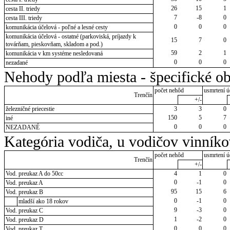
26
15
1
cesta II. triedy
7
-8
0
cesta III. triedy
0
0
0
komunikácia účelová - poľné a lesné cesty
komunikácia účelová - ostatné (parkoviská, príjazdy k
15
7
0
továrňam, pieskovňam, skladom a pod.)
59
2
1
komunikácia v km systéme nesledovaná
0
0
0
nezadané
Nehody podľa miesta - špecifické ob
počet nehôd
usmrtení ú
Trenčín
+/-
železničné priecestie
3
3
0
150
5
7
iné
0
0
0
NEZADANÉ
Kategória vodiča, u vodičov vinník
počet nehôd
usmrtení ú
Trenčín
+/-
Vod. preukaz A do 50cc
4
1
0
0
-1
0
Vod. preukaz A
95
15
6
Vod. preukaz B
0
-1
0
mladší ako 18 rokov
9
-3
0
Vod. preukaz C
1
-2
0
Vod. preukaz D
0
0
0
Vod. preukaz T