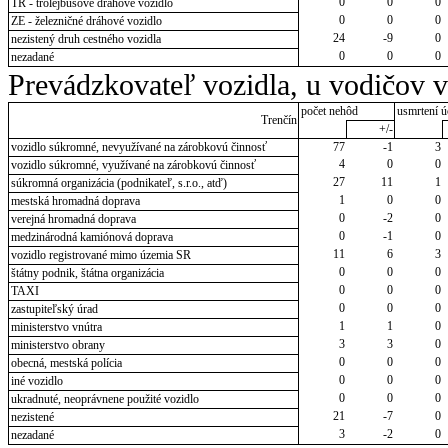
0
0
0
TR - trolejbusové dráhové vozidlo
0
0
0
ZE - železničné dráhové vozidlo
24
-9
0
nezistený druh cestného vozidla
0
0
0
nezadané
Prevádzkovateľ vozidla, u vodičov 
počet nehôd
usmrtení ú
Trenčín
+/-
vozidlo súkromné, nevyužívané na zárobkovú činnosť
77
-1
3
4
0
0
vozidlo súkromné, využívané na zárobkovú činnosť
27
11
1
súkromná organizácia (podnikateľ, s.r.o., atď)
1
0
0
mestská hromadná doprava
0
-2
0
verejná hromadná doprava
0
-1
0
medzinárodná kamiónová doprava
11
6
3
vozidlo registrované mimo územia SR
0
0
0
štátny podnik, štátna organizácia
0
0
0
TAXI
0
0
0
zastupiteľský úrad
1
1
0
ministerstvo vnútra
3
3
0
ministerstvo obrany
0
0
0
obecná, mestská polícia
0
0
0
iné vozidlo
0
0
0
ukradnuté, neoprávnene použité vozidlo
21
-7
0
nezistené
3
-2
0
nezadané