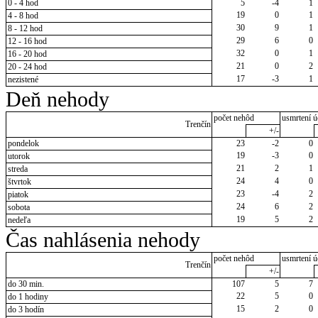
0 - 4 hod
5
-4
1
19
0
1
4 - 8 hod
30
9
1
8 - 12 hod
29
6
0
12 - 16 hod
32
0
1
16 - 20 hod
21
0
2
20 - 24 hod
17
-3
1
nezistené
Deň nehody
počet nehôd
usmrtení ú
Trenčín
+/-
pondelok
23
-2
0
19
-3
0
utorok
21
2
1
streda
24
4
0
štvrtok
23
-4
2
piatok
24
6
2
sobota
19
5
2
nedeľa
Čas nahlásenia nehody
počet nehôd
usmrtení ú
Trenčín
+/-
do 30 min.
107
5
7
22
5
0
do 1 hodiny
15
2
0
do 3 hodín