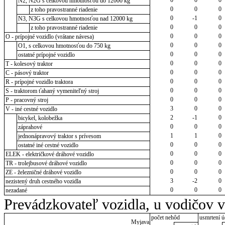
N2, N2G s celkovou hmotnosťou do 12000 kg
0
0
0
z toho pravostranné riadenie
0
-1
0
N3, N3G s celkovou hmotnosťou nad 12000 kg
0
0
0
z toho pravostranné riadenie
0
0
0
O - prípojné vozidlo (vrátane návesa)
0
0
0
O1, s celkovou hmotnosťou do 750 kg
0
0
0
ostatné prípojné vozidlo
0
0
0
T - kolesový traktor
0
0
0
C - pásový traktor
0
0
0
R - prípojné vozidlo traktora
0
0
0
S - traktorom ťahaný vymeniteľný stroj
0
0
0
P - pracovný stroj
3
0
0
V - iné cestné vozidlo
2
-1
0
bicykel, kolobežka
0
0
0
záprahové
1
1
0
jednonápravový traktor s prívesom
0
0
0
ostatné iné cestné vozidlo
0
0
0
ELEK - električkové dráhové vozidlo
0
0
0
TR - trolejbusové dráhové vozidlo
0
0
0
ZE - železničné dráhové vozidlo
3
-2
0
nezistený druh cestného vozidla
0
0
0
nezadané
Prevádzkovateľ vozidla, u vodičov 
počet nehôd
usmrtení ú
Myjava