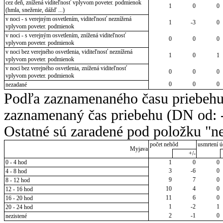
cez deň, znížená viditeľnosť vplyvom poveter. podmienok
1
0
0
(hmla, sneženie, dážď ...)
v noci - s verejným osvetlením, viditeľnosť neznížená
1
-3
0
vplyvom poveter. podmienok
v noci - s verejným osvetlením, znížená viditeľnosť
0
0
0
vplyvom poveter. podmienok
v noci bez verejného osvetlenia, viditeľnosť neznížená
1
0
1
vplyvom poveter. podmienok
v noci bez verejného osvetlenia, znížená viditeľnosť
0
0
0
vplyvom poveter. podmienok
0
0
0
nezadané
Podľa zaznamenaného času priebehu
zaznamenaný čas priebehu (DN od: -
Ostatné sú zaradené pod položku "ne
počet nehôd
usmrtení ú
Myjava
+/-
0 - 4 hod
1
0
0
3
-6
0
4 - 8 hod
9
7
0
8 - 12 hod
10
4
0
12 - 16 hod
11
6
0
16 - 20 hod
1
-2
1
20 - 24 hod
2
-1
0
nezistené