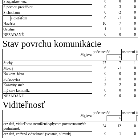
6
0
0
S zaparkov. voz.
9
3
0
S pevnou prekážkou
0
-2
0
S chodcom
0
-1
0
s dieťaťom
10
7
0
Havária
1
1
0
Ostatné
0
0
0
NEZADANÉ
Stav povrchu komunikácie
počet nehôd
usmrtení ú
Myjava
+/-
Suchý
27
7
1
6
-1
0
Mokrý
0
0
0
Na kom. blato
2
0
0
Poľadovica
2
2
0
Kašovitý sneh
0
0
0
Iný stav komunik.
0
0
0
NEZADANÉ
Viditeľnosť
počet nehôd
usmrtení ú
Myjava
+/-
cez deň, viditeľnosť neznížená vplyvom poveternostných
34
12
0
podmienok
0
-1
0
cez deň, znížená viditeľnosť (svitanie, súmrak)