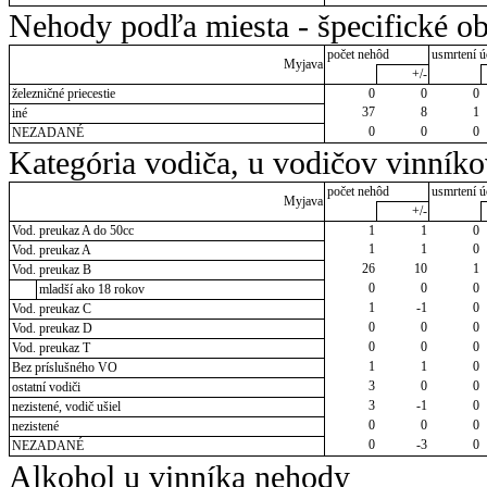
Nehody podľa miesta - špecifické ob
počet nehôd
usmrtení ú
Myjava
+/-
železničné priecestie
0
0
0
37
8
1
iné
0
0
0
NEZADANÉ
Kategória vodiča, u vodičov vinník
počet nehôd
usmrtení ú
Myjava
+/-
Vod. preukaz A do 50cc
1
1
0
1
1
0
Vod. preukaz A
26
10
1
Vod. preukaz B
0
0
0
mladší ako 18 rokov
1
-1
0
Vod. preukaz C
0
0
0
Vod. preukaz D
0
0
0
Vod. preukaz T
1
1
0
Bez príslušného VO
3
0
0
ostatní vodiči
3
-1
0
nezistené, vodič ušiel
0
0
0
nezistené
0
-3
0
NEZADANÉ
Alkohol u vinníka nehody