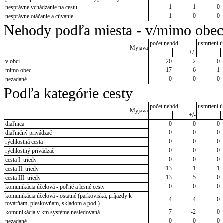
1
1
0
nesprávne vchádzanie na cestu
1
0
0
nesprávne otáčanie a cúvanie
Nehody podľa miesta - v/mimo obec
počet nehôd
usmrtení ú
Myjava
+/-
v obci
20
2
0
17
6
1
mimo obec
0
0
0
nezadané
Podľa kategórie cesty
počet nehôd
usmrtení ú
Myjava
+/-
diaľnica
0
0
0
0
0
0
diaľničný privádzač
0
0
0
rýchlostná cesta
0
0
0
rýchlostný privádzač
0
0
0
cesta I. triedy
13
1
1
cesta II. triedy
13
5
0
cesta III. triedy
0
0
0
komunikácia účelová - poľné a lesné cesty
komunikácia účelová - ostatné (parkoviská, príjazdy k
4
4
0
továrňam, pieskovňam, skladom a pod.)
7
-2
0
komunikácia v km systéme nesledovaná
0
0
0
nezadané