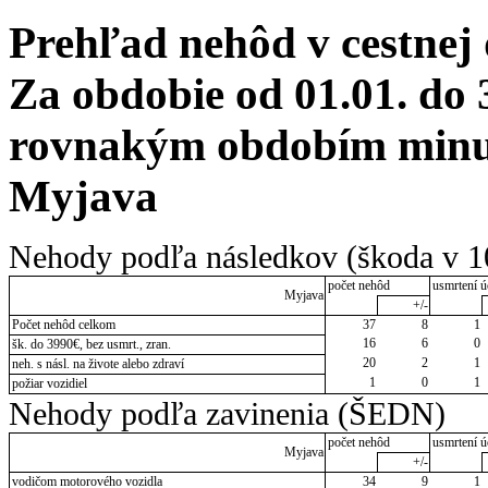
Prehľad nehôd v cestnej
Za obdobie od 01.01. do 
rovnakým obdobím minul
Myjava
Nehody podľa následkov (škoda v 1
počet nehôd
usmrtení ú
Myjava
+/-
Počet nehôd celkom
37
8
1
16
6
0
šk. do 3990€, bez usmrt., zran.
20
2
1
neh. s násl. na živote alebo zdraví
1
0
1
požiar vozidiel
Nehody podľa zavinenia (ŠEDN)
počet nehôd
usmrtení ú
Myjava
+/-
vodičom motorového vozidla
34
9
1