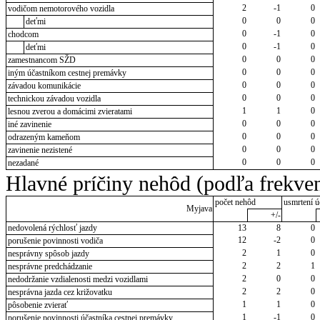
2
-1
0
vodičom nemotorového vozidla
0
0
0
deťmi
0
-1
0
chodcom
0
-1
0
deťmi
0
0
0
zamestnancom SŽD
0
0
0
iným účastníkom cestnej premávky
0
0
0
závadou komunikácie
0
0
0
technickou závadou vozidla
1
1
0
lesnou zverou a domácimi zvieratami
0
0
0
iné zavinenie
0
0
0
odrazeným kameňom
0
0
0
zavinenie nezistené
0
0
0
nezadané
Hlavné príčiny nehôd (podľa frekven
počet nehôd
usmrtení ú
Myjava
+/-
nedovolená rýchlosť jazdy
13
8
0
12
-2
0
porušenie povinnosti vodiča
2
1
0
nesprávny spôsob jazdy
2
2
1
nesprávne predchádzanie
2
0
0
nedodržanie vzdialenosti medzi vozidlami
2
2
0
nesprávna jazda cez križovatku
1
1
0
pôsobenie zvierať
1
-1
0
porušenie povinnosti účastníka cestnej premávky