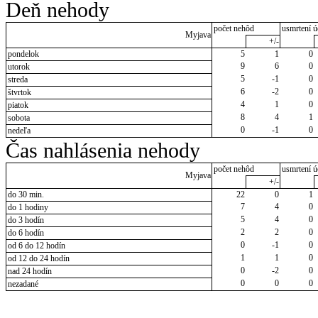
Deň nehody
počet nehôd
usmrtení ú
Myjava
+/-
pondelok
5
1
0
9
6
0
utorok
5
-1
0
streda
6
-2
0
štvrtok
4
1
0
piatok
8
4
1
sobota
0
-1
0
nedeľa
Čas nahlásenia nehody
počet nehôd
usmrtení ú
Myjava
+/-
do 30 min.
22
0
1
7
4
0
do 1 hodiny
5
4
0
do 3 hodín
2
2
0
do 6 hodín
0
-1
0
od 6 do 12 hodín
1
1
0
od 12 do 24 hodín
0
-2
0
nad 24 hodín
0
0
0
nezadané