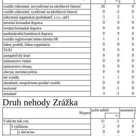
+/-
vozidlo súkromné, nevyužívané na zárobkovú činnosť
26
8
0
0
-2
0
vozidlo súkromné, využívané na zárobkovú činnosť
5
2
1
súkromná organizácia (podnikateľ, s.r.o., atď)
0
0
0
mestská hromadná doprava
0
0
0
verejná hromadná doprava
0
0
0
medzinárodná kamiónová doprava
1
1
0
vozidlo registrované mimo územia SR
0
0
0
štátny podnik, štátna organizácia
0
0
0
TAXI
0
0
0
zastupiteľský úrad
0
0
0
ministerstvo vnútra
0
0
0
ministerstvo obrany
0
0
0
obecná, mestská polícia
1
1
0
iné vozidlo
0
0
0
ukradnuté, neoprávnene použité vozidlo
0
-1
0
nezistené
3
-1
0
nezadané
Druh nehody Zrážka
počet nehôd
usmrtení ú
Myjava
+/-
S idúcim nek.voz.
11
-1
1
2
0
0
S cyklistom
0
0
0
s dieťaťom