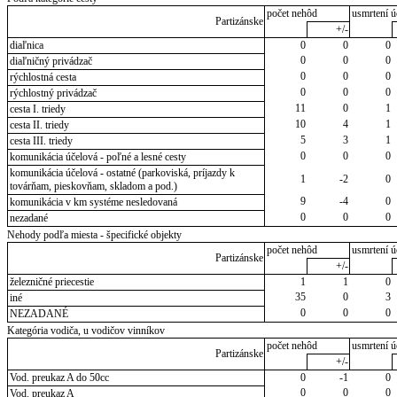
počet nehôd
usmrtení ú
Partizánske
+/-
diaľnica
0
0
0
0
0
0
diaľničný privádzač
0
0
0
rýchlostná cesta
0
0
0
rýchlostný privádzač
11
0
1
cesta I. triedy
10
4
1
cesta II. triedy
5
3
1
cesta III. triedy
0
0
0
komunikácia účelová - poľné a lesné cesty
komunikácia účelová - ostatné (parkoviská, príjazdy k
1
-2
0
továrňam, pieskovňam, skladom a pod.)
9
-4
0
komunikácia v km systéme nesledovaná
0
0
0
nezadané
Nehody podľa miesta - špecifické objekty
počet nehôd
usmrtení ú
Partizánske
+/-
železničné priecestie
1
1
0
35
0
3
iné
0
0
0
NEZADANÉ
Kategória vodiča, u vodičov vinníkov
počet nehôd
usmrtení ú
Partizánske
+/-
Vod. preukaz A do 50cc
0
-1
0
0
0
0
Vod. preukaz A