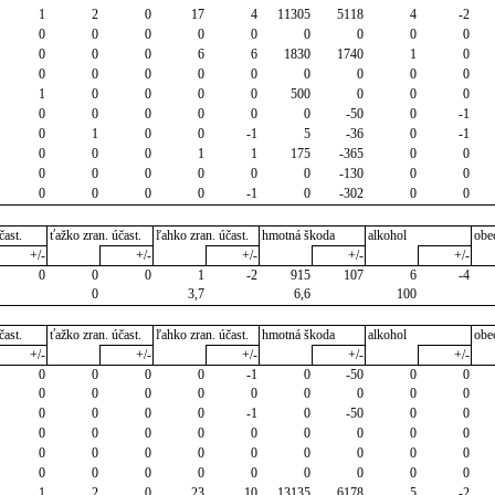
1
2
0
17
4
11305
5118
4
-2
0
0
0
0
0
0
0
0
0
0
0
0
6
6
1830
1740
1
0
0
0
0
0
0
0
0
0
0
1
0
0
0
0
500
0
0
0
0
0
0
0
0
0
-50
0
-1
0
1
0
0
-1
5
-36
0
-1
0
0
0
1
1
175
-365
0
0
0
0
0
0
0
0
-130
0
0
0
0
0
0
-1
0
-302
0
0
čast.
ťažko zran. účast.
ľahko zran. účast.
hmotná škoda
alkohol
obe
+/-
+/-
+/-
+/-
+/-
0
0
0
1
-2
915
107
6
-4
0
3,7
6,6
100
čast.
ťažko zran. účast.
ľahko zran. účast.
hmotná škoda
alkohol
obe
+/-
+/-
+/-
+/-
+/-
0
0
0
0
-1
0
-50
0
0
0
0
0
0
0
0
0
0
0
0
0
0
0
-1
0
-50
0
0
0
0
0
0
0
0
0
0
0
0
0
0
0
0
0
0
0
0
0
0
0
0
0
0
0
0
0
1
2
0
23
10
13135
6178
5
-2