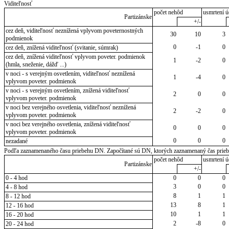
Viditeľnosť
počet nehôd
usmrtení ú
Partizánske
+/-
cez deň, viditeľnosť neznížená vplyvom poveternostných
30
10
3
podmienok
0
-1
0
cez deň, znížená viditeľnosť (svitanie, súmrak)
cez deň, znížená viditeľnosť vplyvom poveter. podmienok
1
-2
0
(hmla, sneženie, dážď ...)
v noci - s verejným osvetlením, viditeľnosť neznížená
1
-4
0
vplyvom poveter. podmienok
v noci - s verejným osvetlením, znížená viditeľnosť
2
0
0
vplyvom poveter. podmienok
v noci bez verejného osvetlenia, viditeľnosť neznížená
2
-2
0
vplyvom poveter. podmienok
v noci bez verejného osvetlenia, znížená viditeľnosť
0
0
0
vplyvom poveter. podmienok
0
0
0
nezadané
Podľa zaznamenaného času priebehu DN. Započítané sú DN, ktorých zaznamenaný čas priebeh
počet nehôd
usmrtení ú
Partizánske
+/-
0 - 4 hod
0
0
0
3
0
0
4 - 8 hod
8
1
1
8 - 12 hod
13
8
1
12 - 16 hod
10
1
1
16 - 20 hod
2
-8
0
20 - 24 hod