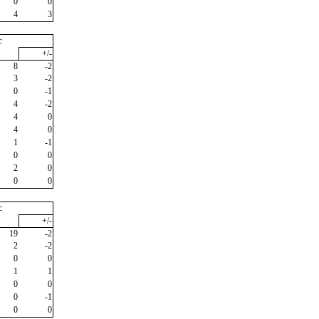
0
0
4
3
c
+/-
8
-2
3
-2
0
-1
4
-2
4
0
4
0
1
-1
0
0
2
0
0
0
c
+/-
19
-2
2
-2
0
0
1
1
0
0
0
-1
0
0