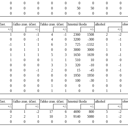
0
0
0
0
0
0
0
0
0
0
0
0
0
0
50
50
0
0
0
0
0
0
0
0
0
0
0
čast.
ťažko zran. účast.
ľahko zran. účast.
hmotná škoda
alkohol
obe
+/-
+/-
+/-
+/-
+/-
1
0
-1
4
-1
2360
1508
2
-2
0
0
-1
4
0
3200
-300
0
-1
-1
1
1
6
3
725
-1332
1
1
0
1
1
0
0
3000
3000
1
1
1
1
1
5
3
1650
1639
0
-1
1
0
0
1
1
510
10
0
0
0
0
0
3
3
320
-10
0
-1
0
0
-1
2
0
15
-45
0
-1
0
0
0
0
0
1950
1950
0
0
0
0
0
0
0
100
-30
1
0
0
0
0
1
0
0
0
0
0
0
0
0
1
1
0
0
1
1
čast.
ťažko zran. účast.
ľahko zran. účast.
hmotná škoda
alkohol
obe
+/-
+/-
+/-
+/-
+/-
0
1
-2
17
6
4690
800
5
-2
2
2
1
10
3
9140
5080
1
-2
0
0
0
0
0
0
0
0
0