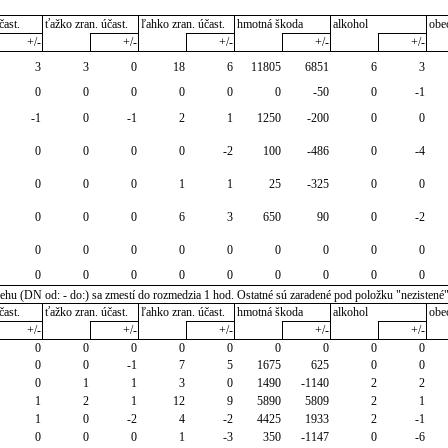
čast.
ťažko zran. účast.
ľahko zran. účast.
hmotná škoda
alkohol
obe
+/-
+/-
+/-
+/-
+/-
3
3
0
18
6
11805
6851
6
3
0
0
0
0
0
0
-50
0
-1
-1
0
-1
2
1
1250
-200
0
0
0
0
0
0
-2
100
-486
0
-4
0
0
0
1
1
25
-325
0
0
0
0
0
6
3
650
90
0
-2
0
0
0
0
0
0
0
0
0
0
0
0
0
0
0
0
0
0
u (DN od: - do:) sa zmestí do rozmedzia 1 hod. Ostatné sú zaradené pod položku "nezistené
čast.
ťažko zran. účast.
ľahko zran. účast.
hmotná škoda
alkohol
obe
+/-
+/-
+/-
+/-
+/-
0
0
0
0
0
0
0
0
0
0
0
-1
7
5
1675
625
0
0
0
1
1
3
0
1490
-1140
2
2
1
2
1
12
9
5890
5809
2
1
1
0
-2
4
-2
4425
1933
2
-1
0
0
0
1
-3
350
-1147
0
-6