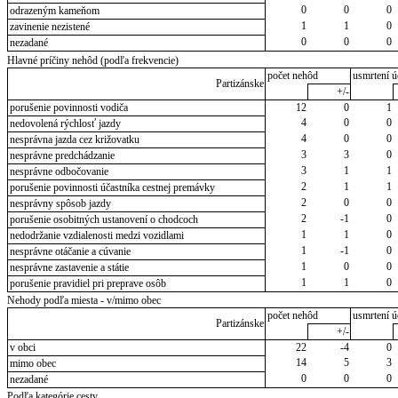
0
0
0
odrazeným kameňom
1
1
0
zavinenie nezistené
0
0
0
nezadané
Hlavné príčiny nehôd (podľa frekvencie)
počet nehôd
usmrtení ú
Partizánske
+/-
porušenie povinnosti vodiča
12
0
1
4
0
0
nedovolená rýchlosť jazdy
4
0
0
nesprávna jazda cez križovatku
3
3
0
nesprávne predchádzanie
3
1
1
nesprávne odbočovanie
2
1
1
porušenie povinnosti účastníka cestnej premávky
2
0
0
nesprávny spôsob jazdy
2
-1
0
porušenie osobitných ustanovení o chodcoch
1
1
0
nedodržanie vzdialenosti medzi vozidlami
1
-1
0
nesprávne otáčanie a cúvanie
1
0
0
nesprávne zastavenie a státie
1
1
0
porušenie pravidiel pri preprave osôb
Nehody podľa miesta - v/mimo obec
počet nehôd
usmrtení ú
Partizánske
+/-
v obci
22
-4
0
14
5
3
mimo obec
0
0
0
nezadané
Podľa kategórie cesty