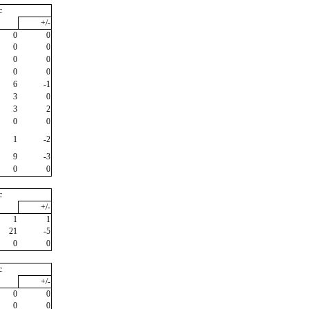
c
+/-
0
0
0
0
0
0
0
0
6
-1
3
0
3
2
0
0
1
-2
9
-3
0
0
c
+/-
1
1
21
-5
0
0
c
+/-
0
0
0
0