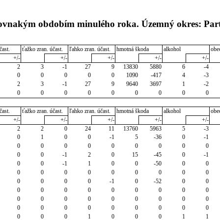
 rovnakým obdobím minulého roka. Územný okres: Par
čast.
ťažko zran. účast.
ľahko zran. účast.
hmotná škoda
alkohol
obe
+/-
+/-
+/-
+/-
+/-
2
3
-1
27
9
13830
5880
6
-4
0
0
0
0
0
1090
-417
4
-3
2
3
-1
27
9
9640
3697
1
-2
0
0
0
0
0
0
0
0
0
čast.
ťažko zran. účast.
ľahko zran. účast.
hmotná škoda
alkohol
obe
+/-
+/-
+/-
+/-
+/-
2
2
0
24
11
13760
5963
5
-3
0
1
0
0
-1
5
-36
0
-1
0
0
0
0
0
0
0
0
0
0
0
-1
2
0
15
-45
0
-1
0
0
-1
1
0
0
-50
0
0
0
0
0
0
0
0
0
0
0
0
0
0
0
-1
0
-52
0
0
0
0
0
0
0
0
0
0
0
0
0
0
0
0
0
0
0
0
0
0
0
0
0
0
0
0
0
0
0
0
1
0
0
0
1
1