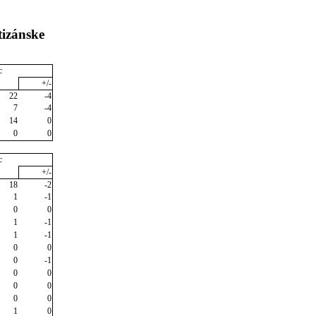
tizánske
c
+/-
22
-4
7
-4
14
0
0
0
c
+/-
18
-2
1
-1
0
0
1
-1
1
-1
0
0
0
-1
0
0
0
0
0
0
1
0