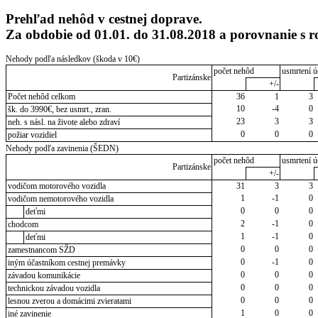
Prehľad nehôd v cestnej doprave.
Za obdobie od 01.01. do 31.08.2018 a porovnanie s
Nehody podľa následkov (škoda v 10€)
počet nehôd
usmrtení ú
Partizánske
+/-
Počet nehôd celkom
36
1
3
10
-4
0
šk. do 3990€, bez usmrt., zran.
23
3
3
neh. s násl. na živote alebo zdraví
0
0
0
požiar vozidiel
Nehody podľa zavinenia (ŠEDN)
počet nehôd
usmrtení ú
Partizánske
+/-
vodičom motorového vozidla
31
3
3
1
-1
0
vodičom nemotorového vozidla
0
0
0
deťmi
2
-1
0
chodcom
1
-1
0
deťmi
0
0
0
zamestnancom SŽD
0
-1
0
iným účastníkom cestnej premávky
0
0
0
závadou komunikácie
0
0
0
technickou závadou vozidla
0
0
0
lesnou zverou a domácimi zvieratami
1
0
0
iné zavinenie