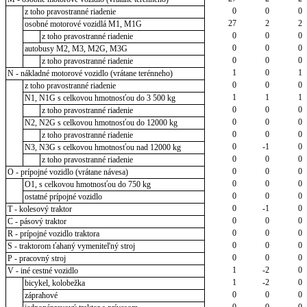
0
0
0
z toho pravostranné riadenie
27
2
2
osobné motorové vozidlá M1, M1G
0
0
0
z toho pravostranné riadenie
0
0
0
autobusy M2, M3, M2G, M3G
0
0
0
z toho pravostranné riadenie
1
0
1
N - nákladné motorové vozidlo (vrátane terénneho)
0
0
0
z toho pravostranné riadenie
1
1
1
N1, N1G s celkovou hmotnosťou do 3 500 kg
0
0
0
z toho pravostranné riadenie
0
0
0
N2, N2G s celkovou hmotnosťou do 12000 kg
0
0
0
z toho pravostranné riadenie
0
-1
0
N3, N3G s celkovou hmotnosťou nad 12000 kg
0
0
0
z toho pravostranné riadenie
0
0
0
O - prípojné vozidlo (vrátane návesa)
0
0
0
O1, s celkovou hmotnosťou do 750 kg
0
0
0
ostatné prípojné vozidlo
0
-1
0
T - kolesový traktor
0
0
0
C - pásový traktor
0
0
0
R - prípojné vozidlo traktora
0
0
0
S - traktorom ťahaný vymeniteľný stroj
0
0
0
P - pracovný stroj
1
-2
0
V - iné cestné vozidlo
1
-2
0
bicykel, kolobežka
0
0
0
záprahové
0
0
0