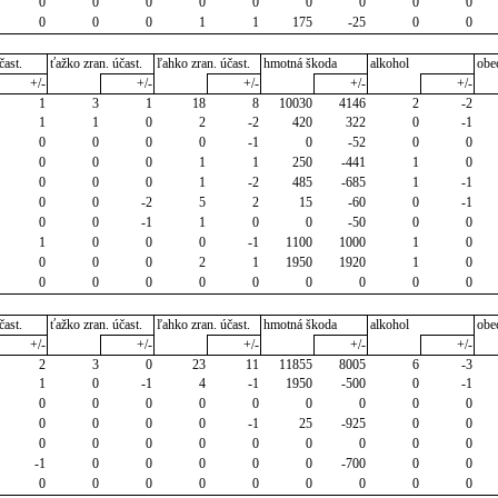
0
0
0
0
0
0
0
0
0
0
0
0
1
1
175
-25
0
0
čast.
ťažko zran. účast.
ľahko zran. účast.
hmotná škoda
alkohol
obe
+/-
+/-
+/-
+/-
+/-
1
3
1
18
8
10030
4146
2
-2
1
1
0
2
-2
420
322
0
-1
0
0
0
0
-1
0
-52
0
0
0
0
0
1
1
250
-441
1
0
0
0
0
1
-2
485
-685
1
-1
0
0
-2
5
2
15
-60
0
-1
0
0
-1
1
0
0
-50
0
0
1
0
0
0
-1
1100
1000
1
0
0
0
0
2
1
1950
1920
1
0
0
0
0
0
0
0
0
0
0
čast.
ťažko zran. účast.
ľahko zran. účast.
hmotná škoda
alkohol
obe
+/-
+/-
+/-
+/-
+/-
2
3
0
23
11
11855
8005
6
-3
1
0
-1
4
-1
1950
-500
0
-1
0
0
0
0
0
0
0
0
0
0
0
0
0
-1
25
-925
0
0
0
0
0
0
0
0
0
0
0
-1
0
0
0
0
0
-700
0
0
0
0
0
0
0
0
0
0
0