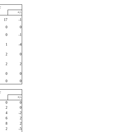
c
+/-
17
-1
0
0
0
-1
1
-4
2
0
2
2
0
0
0
0
"
c
+/-
0
0
2
0
4
-2
6
2
8
2
2
-5