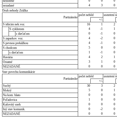
0
0
0
nezistené
4
3
0
nezadané
Druh nehody Zrážka
počet nehôd
usmrtení ú
Partizánske
+/-
S idúcim nek.voz.
16
1
2
4
-1
1
S cyklistom
0
-1
0
s dieťaťom
4
-2
0
S zaparkov. voz.
4
-1
0
S pevnou prekážkou
5
0
0
S chodcom
1
-1
0
s dieťaťom
4
2
1
Havária
3
1
0
Ostatné
0
0
0
NEZADANÉ
Stav povrchu komunikácie
počet nehôd
usmrtení ú
Partizánske
+/-
Suchý
30
3
2
5
0
1
Mokrý
0
0
0
Na kom. blato
1
0
0
Poľadovica
0
0
0
Kašovitý sneh
0
-2
0
Iný stav komunik.
0
0
0
NEZADANÉ