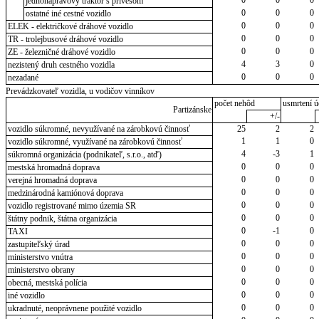
jednonápravový traktor s prívesom
0
0
0
ostatné iné cestné vozidlo
0
0
0
ELEK - električkové dráhové vozidlo
0
0
0
TR - trolejbusové dráhové vozidlo
0
0
0
ZE - železničné dráhové vozidlo
4
3
0
nezistený druh cestného vozidla
0
0
0
nezadané
Prevádzkovateľ vozidla, u vodičov vinníkov
počet nehôd
usmrtení ú
Partizánske
+/-
vozidlo súkromné, nevyužívané na zárobkovú činnosť
25
2
2
1
1
0
vozidlo súkromné, využívané na zárobkovú činnosť
4
-3
1
súkromná organizácia (podnikateľ, s.r.o., atď)
0
0
0
mestská hromadná doprava
0
0
0
verejná hromadná doprava
0
0
0
medzinárodná kamiónová doprava
0
0
0
vozidlo registrované mimo územia SR
0
0
0
štátny podnik, štátna organizácia
0
-1
0
TAXI
0
0
0
zastupiteľský úrad
0
0
0
ministerstvo vnútra
0
0
0
ministerstvo obrany
0
0
0
obecná, mestská polícia
0
0
0
iné vozidlo
0
0
0
ukradnuté, neoprávnene použité vozidlo