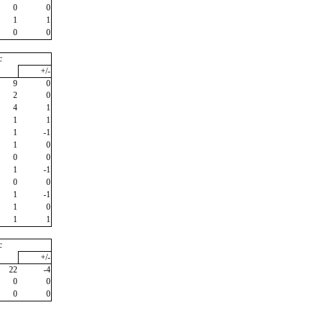
0
0
1
1
0
0
c
+/-
9
0
2
0
4
1
1
1
1
-1
1
0
0
0
1
-1
0
0
1
-1
1
0
1
1
c
+/-
22
-4
0
0
0
0