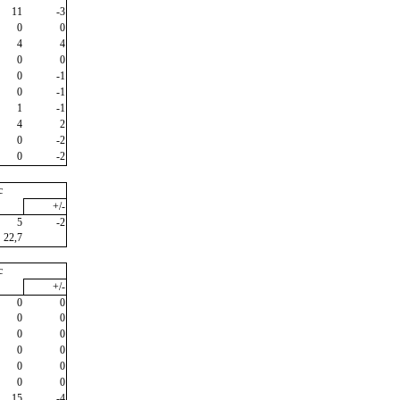
11
-3
0
0
4
4
0
0
0
-1
0
-1
1
-1
4
2
0
-2
0
-2
c
+/-
5
-2
22,7
c
+/-
0
0
0
0
0
0
0
0
0
0
0
0
15
-4