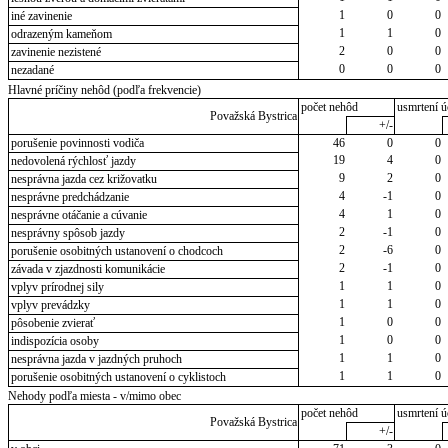
1
0
0
iné zavinenie
1
1
0
odrazeným kameňom
2
0
0
zavinenie nezistené
0
0
0
nezadané
Hlavné príčiny nehôd (podľa frekvencie)
počet nehôd
usmrtení ú
Považská Bystrica
+/-
porušenie povinnosti vodiča
46
0
0
19
4
0
nedovolená rýchlosť jazdy
9
2
0
nesprávna jazda cez križovatku
4
-1
0
nesprávne predchádzanie
4
1
0
nesprávne otáčanie a cúvanie
2
-1
0
nesprávny spôsob jazdy
2
-6
0
porušenie osobitných ustanovení o chodcoch
2
-1
0
závada v zjazdnosti komunikácie
1
1
0
vplyv prírodnej sily
1
1
0
vplyv prevádzky
1
0
0
pôsobenie zvierať
1
0
0
indispozícia osoby
1
1
0
nesprávna jazda v jazdných pruhoch
1
1
0
porušenie osobitných ustanovení o cyklistoch
Nehody podľa miesta - v/mimo obec
počet nehôd
usmrtení ú
Považská Bystrica
+/-