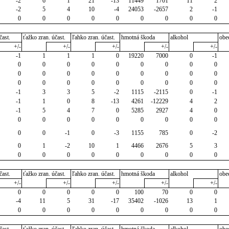
-2
6
1
21
-13
11449
1701
11
2
-2
5
4
10
-4
24053
-2657
2
-1
0
0
0
0
0
0
0
0
0
čast.
ťažko zran. účast.
ľahko zran. účast.
hmotná škoda
alkohol
obe
+/-
+/-
+/-
+/-
+/-
-1
1
1
1
0
19220
7000
0
-1
0
0
0
0
0
0
0
0
0
0
0
0
0
0
0
0
0
0
0
0
0
0
0
0
0
0
0
-1
3
3
5
-2
1115
-2115
0
-1
-1
1
0
8
-13
4261
-12229
4
2
-1
5
4
7
0
5285
2927
4
0
0
0
0
0
0
0
0
0
0
0
0
-1
0
-3
1155
785
0
-2
0
1
-2
10
1
4466
2676
5
3
0
0
0
0
0
0
0
0
0
čast.
ťažko zran. účast.
ľahko zran. účast.
hmotná škoda
alkohol
obe
+/-
+/-
+/-
+/-
+/-
0
0
0
0
0
100
70
0
0
-4
11
5
31
-17
35402
-1026
13
1
0
0
0
0
0
0
0
0
0