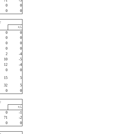
71
-3
0
0
0
0
c
+/-
0
0
0
0
0
0
0
0
2
-4
10
-5
12
-4
0
0
15
5
32
5
0
0
c
+/-
0
-1
71
-2
0
0