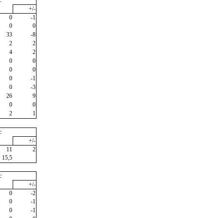
c
+/-
0
-1
0
0
33
-8
2
2
4
2
0
0
0
0
0
-1
0
-3
26
9
0
0
2
1
c
+/-
11
2
15,5
c
+/-
0
-2
0
-1
0
-1