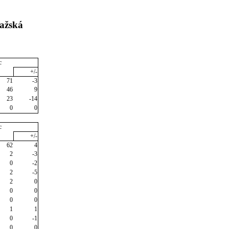
važská
c
+/-
71
-3
46
9
23
-14
0
0
c
+/-
62
4
2
-3
0
-2
2
-5
2
0
0
0
0
0
1
1
0
-1
0
0