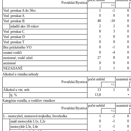
počet nehôd
usmrtení ú
Považská Bystrica
+/-
Vod. preukaz A do 50cc
1
-1
0
0
0
0
Vod. preukaz A
48
-10
0
Vod. preukaz B
2
2
0
mladší ako 18 rokov
8
3
0
Vod. preukaz C
1
0
0
Vod. preukaz D
0
0
0
Vod. preukaz T
0
-1
0
Bez príslušného VO
0
-4
0
ostatní vodiči
27
8
0
nezistené, vodič ušiel
0
0
0
nezistené
2
1
0
NEZADANÉ
Alkohol u vinníka nehody
počet nehôd
usmrtení ú
Považská Bystrica
+/-
Alkohol u vin. neh.
13
1
0
13,8
•
tj. %
Kategória vozidla, u vodičov vinníkov
počet nehôd
usmrtení ú
Považská Bystrica
+/-
L - motocykel, motorová trojkolka, štvorkolka
1
-2
0
0
-1
0
malé motocykle L1e, L2e
1
-1
0
motocykle L3e, L4e