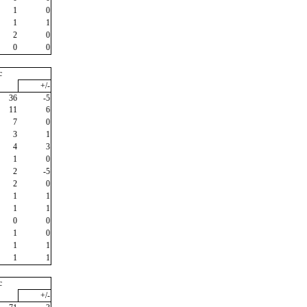
1
0
1
1
2
0
0
0
c
+/-
36
-5
11
6
7
0
3
1
4
3
1
0
2
-5
2
0
1
1
1
1
0
0
1
0
1
1
1
1
c
+/-