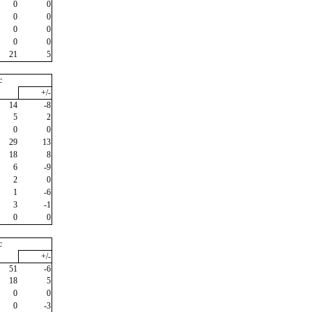
0
0
0
0
0
0
0
0
21
5
c
+/-
14
-8
5
2
0
0
29
13
18
8
6
-9
2
0
1
-6
3
-1
0
0
c
+/-
51
-6
18
5
0
0
0
-3