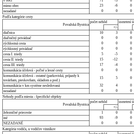
v obci
71
-3
0
23
-6
0
mimo obec
0
0
0
nezadané
Podľa kategórie cesty
počet nehôd
usmrtení ú
Považská Bystrica
+/-
diaľnica
10
3
0
0
0
0
diaľničný privádzač
0
0
0
rýchlostná cesta
0
0
0
rýchlostný privádzač
5
-5
0
cesta I. triedy
15
-12
0
cesta II. triedy
17
-4
0
cesta III. triedy
0
0
0
komunikácia účelová - poľné a lesné cesty
komunikácia účelová - ostatné (parkoviská, príjazdy k
15
5
0
továrňam, pieskovňam, skladom a pod.)
32
4
0
komunikácia v km systéme nesledovaná
0
0
0
nezadané
Nehody podľa miesta - špecifické objekty
počet nehôd
usmrtení ú
Považská Bystrica
+/-
železničné priecestie
1
0
0
93
-9
0
iné
0
0
0
NEZADANÉ
Kategória vodiča, u vodičov vinníkov