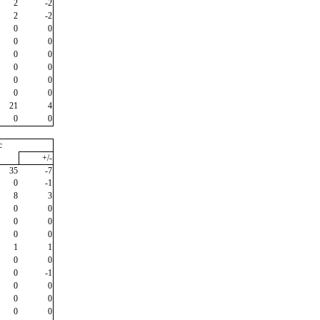
2
-2
2
-2
0
0
0
0
0
0
0
0
0
0
0
0
21
4
0
0
c
+/-
35
-7
0
-1
8
3
0
0
0
0
0
0
1
1
0
0
0
-1
0
0
0
0
0
0