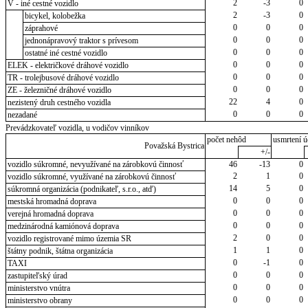
2
-3
0
V - iné cestné vozidlo
2
-3
0
bicykel, kolobežka
0
0
0
záprahové
0
0
0
jednonápravový traktor s prívesom
0
0
0
ostatné iné cestné vozidlo
0
0
0
ELEK - električkové dráhové vozidlo
0
0
0
TR - trolejbusové dráhové vozidlo
0
0
0
ZE - železničné dráhové vozidlo
22
4
0
nezistený druh cestného vozidla
0
0
0
nezadané
Prevádzkovateľ vozidla, u vodičov vinníkov
počet nehôd
usmrtení ú
Považská Bystrica
+/-
vozidlo súkromné, nevyužívané na zárobkovú činnosť
46
-13
0
2
1
0
vozidlo súkromné, využívané na zárobkovú činnosť
14
5
0
súkromná organizácia (podnikateľ, s.r.o., atď)
0
0
0
mestská hromadná doprava
0
0
0
verejná hromadná doprava
0
0
0
medzinárodná kamiónová doprava
2
0
0
vozidlo registrované mimo územia SR
1
1
0
štátny podnik, štátna organizácia
0
-1
0
TAXI
0
0
0
zastupiteľský úrad
0
0
0
ministerstvo vnútra
0
0
0
ministerstvo obrany