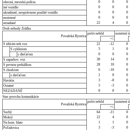
0
0
0
obecná, mestská polícia
0
0
0
iné vozidlo
0
0
0
ukradnuté, neoprávnene použité vozidlo
0
0
0
nezistené
22
4
0
nezadané
Druh nehody Zrážka
počet nehôd
usmrtení ú
Považská Bystrica
+/-
S idúcim nek.voz.
22
-12
0
5
1
0
S cyklistom
0
0
0
s dieťaťom
30
14
0
S zaparkov. voz.
28
10
0
S pevnou prekážkou
6
-10
0
S chodcom
2
0
0
s dieťaťom
3
-8
0
Havária
5
-3
0
Ostatné
0
0
0
NEZADANÉ
Stav povrchu komunikácie
počet nehôd
usmrtení ú
Považská Bystrica
+/-
Suchý
64
-11
0
22
4
0
Mokrý
1
1
0
Na kom. blato
3
-3
0
Poľadovica