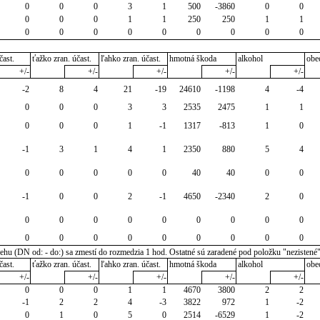
0
0
0
3
1
500
-3860
0
0
0
0
0
1
1
250
250
1
1
0
0
0
0
0
0
0
0
0
čast.
ťažko zran. účast.
ľahko zran. účast.
hmotná škoda
alkohol
obe
+/-
+/-
+/-
+/-
+/-
-2
8
4
21
-19
24610
-1198
4
-4
0
0
0
3
3
2535
2475
1
1
0
0
0
1
-1
1317
-813
1
0
-1
3
1
4
1
2350
880
5
4
0
0
0
0
0
40
40
0
0
-1
0
0
2
-1
4650
-2340
2
0
0
0
0
0
0
0
0
0
0
0
0
0
0
0
0
0
0
0
u (DN od: - do:) sa zmestí do rozmedzia 1 hod. Ostatné sú zaradené pod položku "nezistené
čast.
ťažko zran. účast.
ľahko zran. účast.
hmotná škoda
alkohol
obe
+/-
+/-
+/-
+/-
+/-
0
0
0
1
1
4670
3800
2
2
-1
2
2
4
-3
3822
972
1
-2
0
1
0
5
0
2514
-6529
1
-2