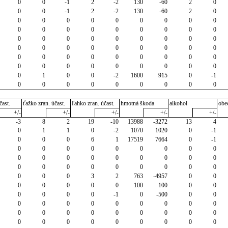
0
0
-1
2
-2
130
-60
2
0
0
0
-1
2
-2
130
-60
2
0
0
0
0
0
0
0
0
0
0
0
0
0
0
0
0
0
0
0
0
0
0
0
0
0
0
0
0
0
0
0
0
0
0
0
0
0
0
0
0
0
0
0
0
0
0
0
0
0
0
0
0
0
0
0
0
1
0
0
-2
1600
915
0
-1
0
0
0
0
0
0
0
0
0
čast.
ťažko zran. účast.
ľahko zran. účast.
hmotná škoda
alkohol
obe
+/-
+/-
+/-
+/-
+/-
-3
8
2
19
-10
13988
-3272
13
4
0
1
1
0
-2
1070
1020
0
-1
0
0
0
6
1
17519
7664
0
-1
0
0
0
0
0
0
0
0
0
0
0
0
0
0
0
0
0
0
0
0
0
0
0
0
0
0
0
0
0
0
3
2
763
-4957
0
0
0
0
0
0
0
100
100
0
0
0
0
0
0
-1
0
-500
0
0
0
0
0
0
0
0
0
0
0
0
0
0
0
0
0
0
0
0
0
0
0
0
0
0
0
0
0