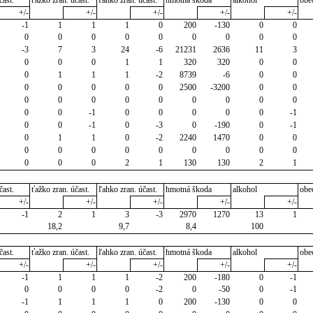
čast.
ťažko zran. účast.
ľahko zran. účast.
hmotná škoda
alkohol
obe
+/-
+/-
+/-
+/-
+/-
-1
1
1
1
0
200
-130
0
0
0
0
0
0
0
0
0
0
0
-3
7
3
24
-6
21231
2636
11
3
0
0
0
1
1
320
320
0
0
0
1
1
1
-2
8739
-6
0
0
0
0
0
0
0
2500
-3200
0
0
0
0
0
0
0
0
0
0
0
0
0
-1
0
0
0
0
0
-1
0
0
-1
0
-3
0
-190
0
-1
0
1
1
0
-2
2240
1470
0
0
0
0
0
0
0
0
0
0
0
0
0
0
2
1
130
130
2
1
čast.
ťažko zran. účast.
ľahko zran. účast.
hmotná škoda
alkohol
obe
+/-
+/-
+/-
+/-
+/-
-1
2
1
3
-3
2970
1270
13
1
18,2
9,7
8,4
100
čast.
ťažko zran. účast.
ľahko zran. účast.
hmotná škoda
alkohol
obe
+/-
+/-
+/-
+/-
+/-
-1
1
1
1
-2
200
-180
0
-1
0
0
0
0
-2
0
-50
0
-1
-1
1
1
1
0
200
-130
0
0