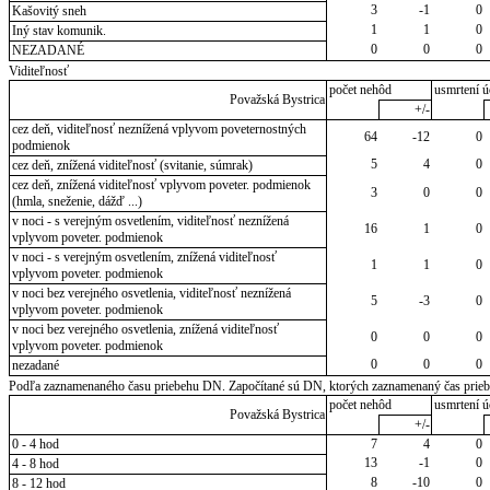
3
-1
0
Kašovitý sneh
1
1
0
Iný stav komunik.
0
0
0
NEZADANÉ
Viditeľnosť
počet nehôd
usmrtení ú
Považská Bystrica
+/-
cez deň, viditeľnosť neznížená vplyvom poveternostných
64
-12
0
podmienok
5
4
0
cez deň, znížená viditeľnosť (svitanie, súmrak)
cez deň, znížená viditeľnosť vplyvom poveter. podmienok
3
0
0
(hmla, sneženie, dážď ...)
v noci - s verejným osvetlením, viditeľnosť neznížená
16
1
0
vplyvom poveter. podmienok
v noci - s verejným osvetlením, znížená viditeľnosť
1
1
0
vplyvom poveter. podmienok
v noci bez verejného osvetlenia, viditeľnosť neznížená
5
-3
0
vplyvom poveter. podmienok
v noci bez verejného osvetlenia, znížená viditeľnosť
0
0
0
vplyvom poveter. podmienok
0
0
0
nezadané
Podľa zaznamenaného času priebehu DN. Započítané sú DN, ktorých zaznamenaný čas priebeh
počet nehôd
usmrtení ú
Považská Bystrica
+/-
0 - 4 hod
7
4
0
13
-1
0
4 - 8 hod
8
-10
0
8 - 12 hod