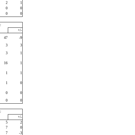
2
1
0
0
0
0
c
+/-
47
-9
3
3
3
1
16
1
1
1
1
0
0
0
0
0
"
c
+/-
5
2
7
0
7
-3