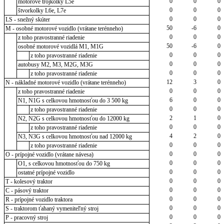
0
0
0
motorové trojkolky L5e
0
0
0
štvorkolky L6e, L7e
0
0
0
LS - snežný skúter
50
-6
0
M - osobné motorové vozidlo (vrátane terénneho)
0
0
0
z toho pravostranné riadenie
50
-6
0
osobné motorové vozidlá M1, M1G
0
0
0
z toho pravostranné riadenie
0
0
0
autobusy M2, M3, M2G, M3G
0
0
0
z toho pravostranné riadenie
12
3
0
N - nákladné motorové vozidlo (vrátane terénneho)
0
0
0
z toho pravostranné riadenie
6
0
0
N1, N1G s celkovou hmotnosťou do 3 500 kg
0
0
0
z toho pravostranné riadenie
2
1
0
N2, N2G s celkovou hmotnosťou do 12000 kg
0
0
0
z toho pravostranné riadenie
4
2
0
N3, N3G s celkovou hmotnosťou nad 12000 kg
0
0
0
z toho pravostranné riadenie
0
0
0
O - prípojné vozidlo (vrátane návesa)
0
0
0
O1, s celkovou hmotnosťou do 750 kg
0
0
0
ostatné prípojné vozidlo
0
0
0
T - kolesový traktor
0
0
0
C - pásový traktor
0
0
0
R - prípojné vozidlo traktora
0
0
0
S - traktorom ťahaný vymeniteľný stroj
0
0
0
P - pracovný stroj