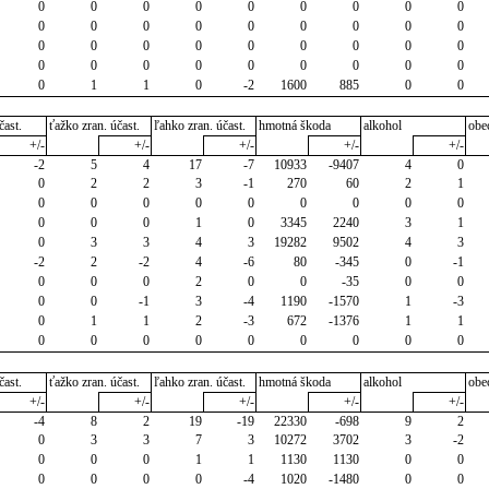
0
0
0
0
0
0
0
0
0
0
0
0
0
0
0
0
0
0
0
0
0
0
0
0
0
0
0
0
0
0
0
0
0
0
0
0
0
1
1
0
-2
1600
885
0
0
čast.
ťažko zran. účast.
ľahko zran. účast.
hmotná škoda
alkohol
obe
+/-
+/-
+/-
+/-
+/-
-2
5
4
17
-7
10933
-9407
4
0
0
2
2
3
-1
270
60
2
1
0
0
0
0
0
0
0
0
0
0
0
0
1
0
3345
2240
3
1
0
3
3
4
3
19282
9502
4
3
-2
2
-2
4
-6
80
-345
0
-1
0
0
0
2
0
0
-35
0
0
0
0
-1
3
-4
1190
-1570
1
-3
0
1
1
2
-3
672
-1376
1
1
0
0
0
0
0
0
0
0
0
čast.
ťažko zran. účast.
ľahko zran. účast.
hmotná škoda
alkohol
obe
+/-
+/-
+/-
+/-
+/-
-4
8
2
19
-19
22330
-698
9
2
0
3
3
7
3
10272
3702
3
-2
0
0
0
1
1
1130
1130
0
0
0
0
0
0
-4
1020
-1480
0
0