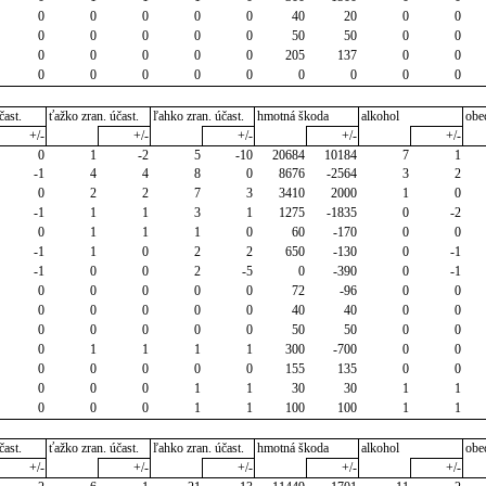
0
0
0
0
0
40
20
0
0
0
0
0
0
0
50
50
0
0
0
0
0
0
0
205
137
0
0
0
0
0
0
0
0
0
0
0
čast.
ťažko zran. účast.
ľahko zran. účast.
hmotná škoda
alkohol
obe
+/-
+/-
+/-
+/-
+/-
0
1
-2
5
-10
20684
10184
7
1
-1
4
4
8
0
8676
-2564
3
2
0
2
2
7
3
3410
2000
1
0
-1
1
1
3
1
1275
-1835
0
-2
0
1
1
1
0
60
-170
0
0
-1
1
0
2
2
650
-130
0
-1
-1
0
0
2
-5
0
-390
0
-1
0
0
0
0
0
72
-96
0
0
0
0
0
0
0
40
40
0
0
0
0
0
0
0
50
50
0
0
0
1
1
1
1
300
-700
0
0
0
0
0
0
0
155
135
0
0
0
0
0
1
1
30
30
1
1
0
0
0
1
1
100
100
1
1
čast.
ťažko zran. účast.
ľahko zran. účast.
hmotná škoda
alkohol
obe
+/-
+/-
+/-
+/-
+/-