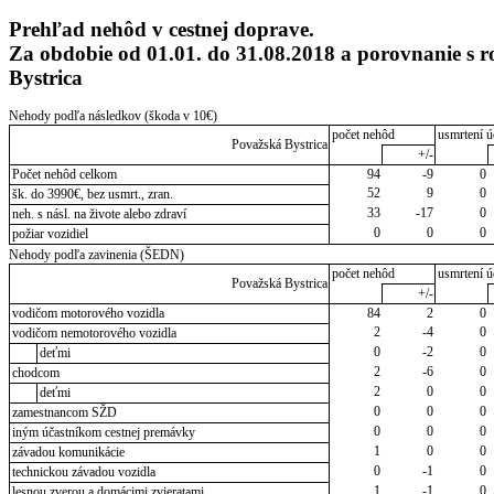
Prehľad nehôd v cestnej doprave.
Za obdobie od 01.01. do 31.08.2018 a porovnanie s
Bystrica
Nehody podľa následkov (škoda v 10€)
počet nehôd
usmrtení ú
Považská Bystrica
+/-
Počet nehôd celkom
94
-9
0
52
9
0
šk. do 3990€, bez usmrt., zran.
33
-17
0
neh. s násl. na živote alebo zdraví
0
0
0
požiar vozidiel
Nehody podľa zavinenia (ŠEDN)
počet nehôd
usmrtení ú
Považská Bystrica
+/-
vodičom motorového vozidla
84
2
0
2
-4
0
vodičom nemotorového vozidla
0
-2
0
deťmi
2
-6
0
chodcom
2
0
0
deťmi
0
0
0
zamestnancom SŽD
0
0
0
iným účastníkom cestnej premávky
1
0
0
závadou komunikácie
0
-1
0
technickou závadou vozidla
1
-1
0
lesnou zverou a domácimi zvieratami