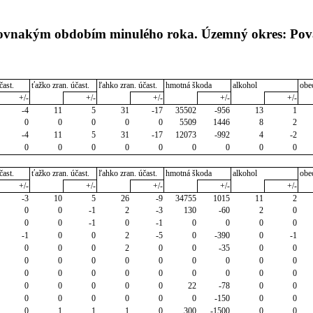
 rovnakým obdobím minulého roka. Územný okres: Po
čast.
ťažko zran. účast.
ľahko zran. účast.
hmotná škoda
alkohol
obe
+/-
+/-
+/-
+/-
+/-
-4
11
5
31
-17
35502
-956
13
1
0
0
0
0
0
5509
1446
8
2
-4
11
5
31
-17
12073
-992
4
-2
0
0
0
0
0
0
0
0
0
čast.
ťažko zran. účast.
ľahko zran. účast.
hmotná škoda
alkohol
obe
+/-
+/-
+/-
+/-
+/-
-3
10
5
26
-9
34755
1015
11
2
0
0
-1
2
-3
130
-60
2
0
0
0
-1
0
-1
0
0
0
0
-1
0
0
2
-5
0
-390
0
-1
0
0
0
2
0
0
-35
0
0
0
0
0
0
0
0
0
0
0
0
0
0
0
0
0
0
0
0
0
0
0
0
0
22
-78
0
0
0
0
0
0
0
0
-150
0
0
0
1
1
1
0
300
-1500
0
0